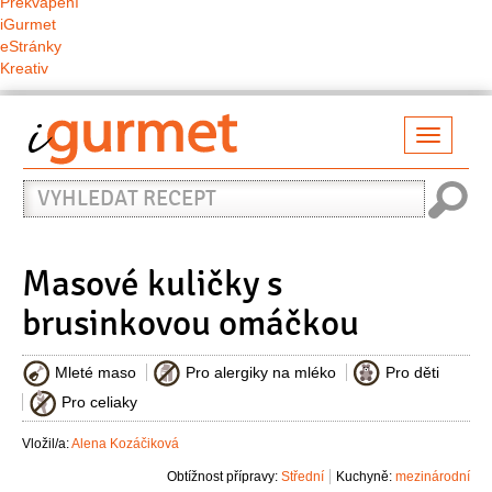
Překvapení
iGurmet
eStránky
Kreativ
Přepno
naviga
Vyhledat
recept
Masové kuličky s
brusinkovou omáčkou
Mleté maso
Pro alergiky na mléko
Pro děti
Pro celiaky
Vložil/a:
Alena Kozáčiková
Obtížnost přípravy:
Střední
Kuchyně:
mezinárodní