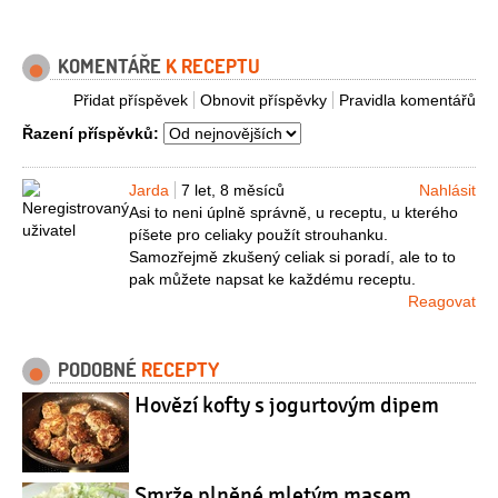
KOMENTÁŘE
K RECEPTU
Přidat příspěvek
Obnovit příspěvky
Pravidla komentářů
Řazení příspěvků:
Jarda
7 let, 8 měsíců
Nahlásit
Asi to neni úplně správně, u receptu, u kterého
píšete pro celiaky použít strouhanku.
Samozřejmě zkušený celiak si poradí, ale to to
pak můžete napsat ke každému receptu.
Reagovat
PODOBNÉ
RECEPTY
Hovězí kofty s jogurtovým dipem
Smrže plněné mletým masem