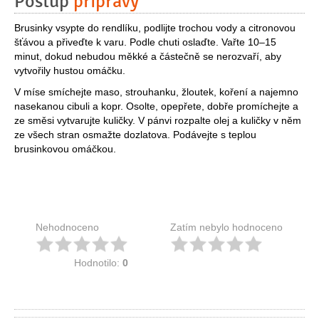
Postup
přípravy
Brusinky vsypte do rendlíku, podlijte trochou vody a citronovou
šťávou a přiveďte k varu. Podle chuti oslaďte. Vařte 10–15
minut, dokud nebudou měkké a částečně se nerozvaří, aby
vytvořily hustou omáčku.
V míse smíchejte maso, strouhanku, žloutek, koření a najemno
nasekanou cibuli a kopr. Osolte, opepřete, dobře promíchejte a
ze směsi vytvarujte kuličky. V pánvi rozpalte olej a kuličky v něm
ze všech stran osmažte dozlatova. Podávejte s teplou
brusinkovou omáčkou.
Nehodnoceno
Zatím nebylo hodnoceno
Hodnotilo:
0