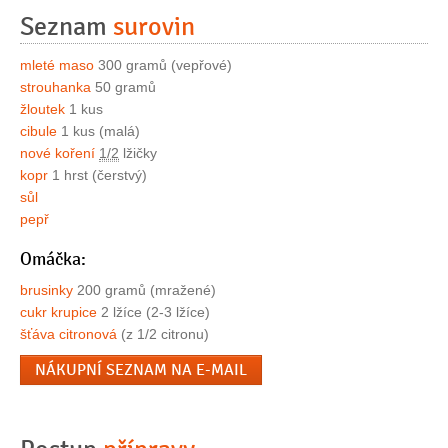
Seznam
surovin
mleté maso
300 gramů (vepřové)
strouhanka
50 gramů
žloutek
1 kus
cibule
1 kus (malá)
nové koření
1/2
lžičky
kopr
1 hrst (čerstvý)
sůl
pepř
Omáčka:
brusinky
200 gramů (mražené)
cukr krupice
2 lžíce (2-3 lžíce)
šťáva citronová
(z 1/2 citronu)
NÁKUPNÍ SEZNAM NA E-MAIL