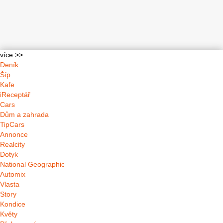
více >>
Deník
Šíp
Kafe
iReceptář
Cars
Dům a zahrada
TipCars
Annonce
Realcity
Dotyk
National Geographic
Automix
Vlasta
Story
Kondice
Květy