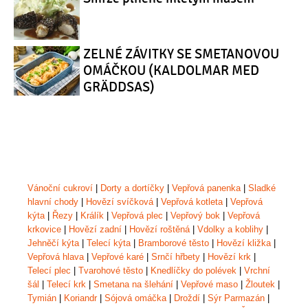
ZELNÉ ZÁVITKY SE SMETANOVOU
OMÁČKOU (KALDOLMAR MED
GRÄDDSAS)
Vánoční cukroví
|
Dorty a dortíčky
|
Vepřová panenka
|
Sladké
hlavní chody
|
Hovězí svíčková
|
Vepřová kotleta
|
Vepřová
kýta
|
Řezy
|
Králík
|
Vepřová plec
|
Vepřový bok
|
Vepřová
krkovice
|
Hovězí zadní
|
Hovězí roštěná
|
Vdolky a koblihy
|
Jehněčí kýta
|
Telecí kýta
|
Bramborové těsto
|
Hovězí kližka
|
Vepřová hlava
|
Vepřové karé
|
Srnčí hřbety
|
Hovězí krk
|
Telecí plec
|
Tvarohové těsto
|
Knedlíčky do polévek
|
Vrchní
šál
|
Telecí krk
|
Smetana na šlehání
|
Vepřové maso
|
Žloutek
|
Tymián
|
Koriandr
|
Sójová omáčka
|
Droždí
|
Sýr Parmazán
|