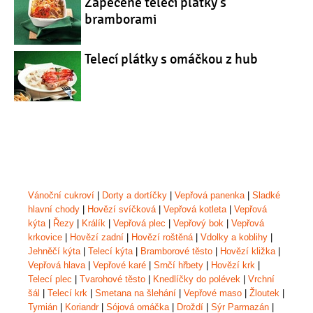
Zapečené telecí plátky s
bramborami
Telecí plátky s omáčkou z hub
Vánoční cukroví
|
Dorty a dortíčky
|
Vepřová panenka
|
Sladké
hlavní chody
|
Hovězí svíčková
|
Vepřová kotleta
|
Vepřová
kýta
|
Řezy
|
Králík
|
Vepřová plec
|
Vepřový bok
|
Vepřová
krkovice
|
Hovězí zadní
|
Hovězí roštěná
|
Vdolky a koblihy
|
Jehněčí kýta
|
Telecí kýta
|
Bramborové těsto
|
Hovězí kližka
|
Vepřová hlava
|
Vepřové karé
|
Srnčí hřbety
|
Hovězí krk
|
Telecí plec
|
Tvarohové těsto
|
Knedlíčky do polévek
|
Vrchní
šál
|
Telecí krk
|
Smetana na šlehání
|
Vepřové maso
|
Žloutek
|
Tymián
|
Koriandr
|
Sójová omáčka
|
Droždí
|
Sýr Parmazán
|