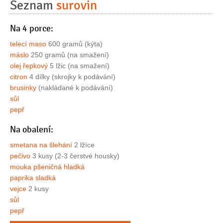
Seznam
surovin
Na 4 porce:
telecí maso
600 gramů (kýta)
máslo
250 gramů (na smažení)
olej řepkový
5 lžic (na smažení)
citron
4 dílky (skrojky k podávání)
brusinky
(nakládané k podávání)
sůl
pepř
Na obalení:
smetana na šlehání
2 lžíce
pečivo
3 kusy (2-3 čerstvé housky)
mouka pšeničná hladká
paprika sladká
vejce
2 kusy
sůl
pepř