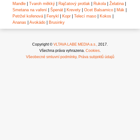
Mandle
|
Tvaroh měkký
|
Rajčatový protlak
|
Rukola
|
Želatina
|
Smetana na vaření
|
Špenát
|
Krevety
|
Ocet Balsamico
|
Mák
|
Petržel kořenová
|
Fenykl
|
Kopr
|
Telecí maso
|
Kokos
|
Ananas
|
Avokádo
|
Brusinky
Copyright ©
VLTAVA LABE MEDIA a.s.,
2017.
Všechna práva vyhrazena.
Cookies
.
Všeobecné smluvní podmínky
.
Práva subjektů údajů