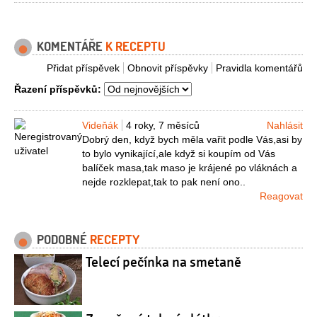
KOMENTÁŘE
K RECEPTU
Přidat příspěvek
Obnovit příspěvky
Pravidla komentářů
Řazení příspěvků:
Videňák
4 roky, 7 měsíců
Nahlásit
Dobrý den, když bych měla vařit podle Vás,asi by
to bylo vynikající,ale když si koupím od Vás
balíček masa,tak maso je krájené po vláknách a
nejde rozklepat,tak to pak není ono..
Reagovat
PODOBNÉ
RECEPTY
Telecí pečínka na smetaně