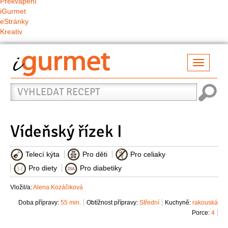
Překvapení
iGurmet
eStránky
Kreativ
Přepno
naviga
Vyhledat
recept
Vídeňský řízek I
Telecí kýta
Pro děti
Pro celiaky
Pro diety
Pro diabetiky
Vložil/a:
Alena Kozáčiková
Doba přípravy:
55 min.
Obtížnost přípravy:
Střední
Kuchyně:
rakouská
Porce:
4