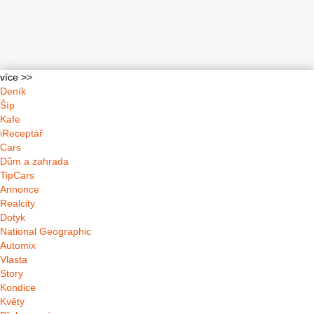
více >>
Deník
Šíp
Kafe
iReceptář
Cars
Dům a zahrada
TipCars
Annonce
Realcity
Dotyk
National Geographic
Automix
Vlasta
Story
Kondice
Květy