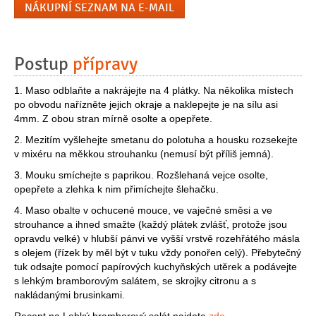
NÁKUPNÍ SEZNAM NA E-MAIL
Postup
přípravy
1. Maso odblaňte a nakrájejte na 4 plátky. Na několika místech
po obvodu nařízněte jejich okraje a naklepejte je na sílu asi
4mm. Z obou stran mírně osolte a opepřete.
2. Mezitím vyšlehejte smetanu do polotuha a housku rozsekejte
v mixéru na měkkou strouhanku (nemusí být příliš jemná).
3. Mouku smíchejte s paprikou. Rozšlehaná vejce osolte,
opepřete a zlehka k nim přimíchejte šlehačku.
4. Maso obalte v ochucené mouce, ve vaječné směsi a ve
strouhance a ihned smažte (každý plátek zvlášť, protože jsou
opravdu velké) v hlubší pánvi ve vyšší vrstvě rozehřátého másla
s olejem (řízek by měl být v tuku vždy ponořen celý). Přebytečný
tuk odsajte pomocí papírových kuchyňských utěrek a podávejte
s lehkým bramborovým salátem, se skrojky citronu a s
nakládanými brusinkami.
Recept na Lehký bramborový salát najdete
zde