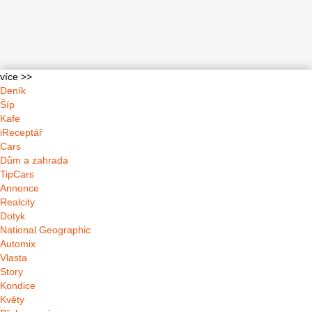
více >>
Deník
Šíp
Kafe
iReceptář
Cars
Dům a zahrada
TipCars
Annonce
Realcity
Dotyk
National Geographic
Automix
Vlasta
Story
Kondice
Květy