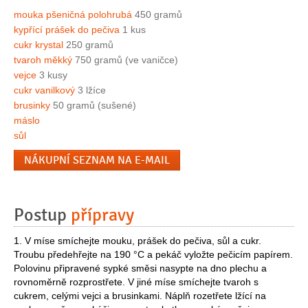
mouka pšeničná polohrubá
450 gramů
kypřící prášek do pečiva
1 kus
cukr krystal
250 gramů
tvaroh měkký
750 gramů (ve vaničce)
vejce
3 kusy
cukr vanilkový
3 lžíce
brusinky
50 gramů (sušené)
máslo
sůl
NÁKUPNÍ SEZNAM NA E-MAIL
Postup
přípravy
1. V míse smíchejte mouku, prášek do pečiva, sůl a cukr.
Troubu předehřejte na 190 °C a pekáč vyložte pečicím papírem.
Polovinu připravené sypké směsi nasypte na dno plechu a
rovnoměrně rozprostřete. V jiné míse smíchejte tvaroh s
cukrem, celými vejci a brusinkami. Náplň rozetřete lžící na