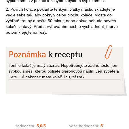
sypkou směs v pekáči a zasypte zbytkem sypké směsi.
2. Povrch koláče poklaďte tenkými plátky másla, skládejte je
vedle sebe tak, aby pokryly celou plochu koláče. Vložte do
vyhřáté trouby a pečte 50 minut, nebo dokud nebude povrch
koláče zlatavý. Před servírováním nechte vychladnout, teprve
potom krájejte na řezy.
Poznámka
k receptu
Tenhle koláč je malý zázrak. Nepotřebujete žádné těsto, jen
sypkou směs, kterou polijete tvarohovou náplň. Jen sypete a
lijete… A nakonec máte koláč. Inu, zázrak!
Hodnocení:
5,0
/5
Vaše hodnocení:
5