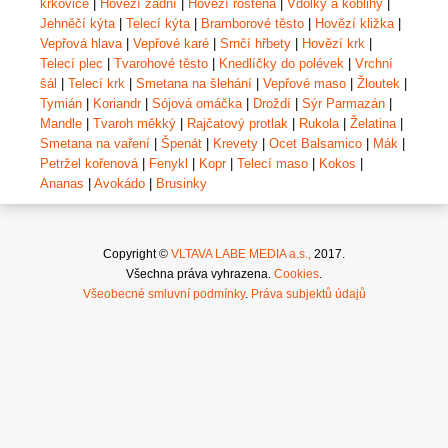
krkovice
|
Hovězí zadní
|
Hovězí roštěná
|
Vdolky a koblihy
|
Jehněčí kýta
|
Telecí kýta
|
Bramborové těsto
|
Hovězí kližka
|
Vepřová hlava
|
Vepřové karé
|
Srnčí hřbety
|
Hovězí krk
|
Telecí plec
|
Tvarohové těsto
|
Knedlíčky do polévek
|
Vrchní
šál
|
Telecí krk
|
Smetana na šlehání
|
Vepřové maso
|
Žloutek
|
Tymián
|
Koriandr
|
Sójová omáčka
|
Droždí
|
Sýr Parmazán
|
Mandle
|
Tvaroh měkký
|
Rajčatový protlak
|
Rukola
|
Želatina
|
Smetana na vaření
|
Špenát
|
Krevety
|
Ocet Balsamico
|
Mák
|
Petržel kořenová
|
Fenykl
|
Kopr
|
Telecí maso
|
Kokos
|
Ananas
|
Avokádo
|
Brusinky
Copyright ©
VLTAVA LABE MEDIA a.s.,
2017.
Všechna práva vyhrazena.
Cookies
.
Všeobecné smluvní podmínky
.
Práva subjektů údajů