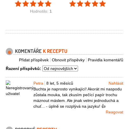
Hodnotilo:
1
KOMENTÁŘE
K RECEPTU
Přidat příspěvek
Obnovit příspěvky
Pravidla komentářů
Řazení příspěvků:
Petra
8 let, 5 měsíců
Nahlásit
Buchta je naprosto vynikající! Akorát mi naspodu
zůstala mouka, tak zkusím pečící papír trochu
máznout máslem. Ale jinak velmi jednoduchá a
chuť... - úplně se rozplývá na jazyku! 👍
Reagovat