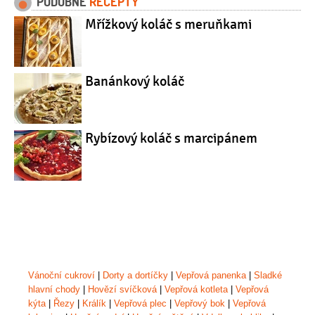
PODOBNÉ
RECEPTY
Mřížkový koláč s meruňkami
Banánkový koláč
Rybízový koláč s marcipánem
Vánoční cukroví
|
Dorty a dortíčky
|
Vepřová panenka
|
Sladké
hlavní chody
|
Hovězí svíčková
|
Vepřová kotleta
|
Vepřová
kýta
|
Řezy
|
Králík
|
Vepřová plec
|
Vepřový bok
|
Vepřová