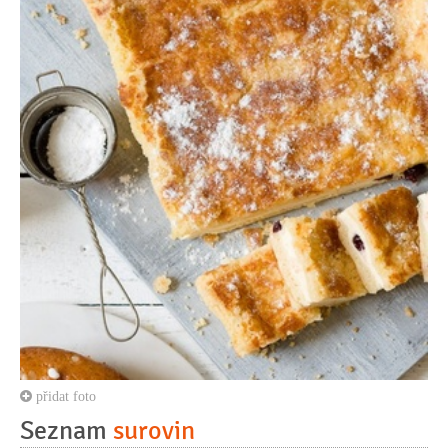
přidat foto
Seznam
surovin