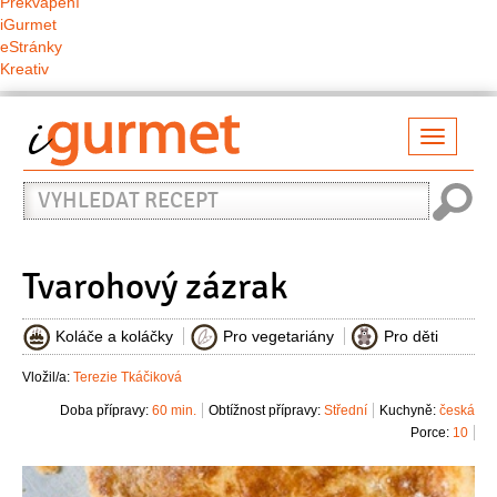
Překvapení
iGurmet
eStránky
Kreativ
Přepno
naviga
Vyhledat
recept
Tvarohový zázrak
Koláče a koláčky
Pro vegetariány
Pro děti
Vložil/a:
Terezie Tkáčiková
Doba přípravy:
60 min.
Obtížnost přípravy:
Střední
Kuchyně:
česká
Porce:
10