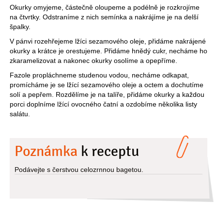
Okurky omyjeme, částečně oloupeme a podélně je rozkrojíme
na čtvrtky. Odstraníme z nich semínka a nakrájíme je na delší
špalky.
V pánvi rozehřejeme lžíci sezamového oleje, přidáme nakrájené
okurky a krátce je orestujeme. Přidáme hnědý cukr, necháme ho
zkaramelizovat a nakonec okurky osolíme a opepříme.
Fazole propláchneme studenou vodou, necháme odkapat,
promícháme je se lžící sezamového oleje a octem a dochutíme
solí a pepřem. Rozdělíme je na talíře, přidáme okurky a každou
porci doplníme lžící ovocného čatní a ozdobíme několika listy
salátu.
Poznámka
k receptu
Podávejte s čerstvou celozrnnou bagetou.