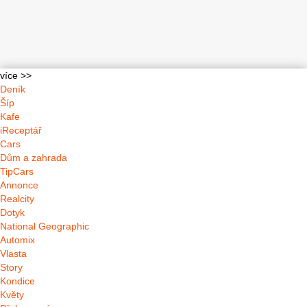
více >>
Deník
Šíp
Kafe
iReceptář
Cars
Dům a zahrada
TipCars
Annonce
Realcity
Dotyk
National Geographic
Automix
Vlasta
Story
Kondice
Květy