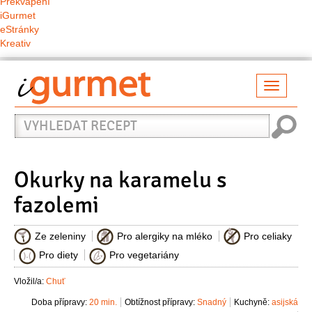
Překvapení
iGurmet
eStránky
Kreativ
Přepno
naviga
Vyhledat
recept
Okurky na karamelu s
fazolemi
Ze zeleniny
Pro alergiky na mléko
Pro celiaky
Pro diety
Pro vegetariány
Vložil/a:
Chuť
Doba přípravy:
20 min.
Obtížnost přípravy:
Snadný
Kuchyně:
asijská