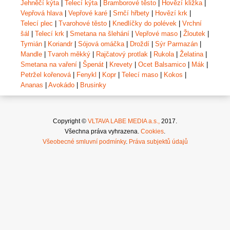
Jehněčí kýta
|
Telecí kýta
|
Bramborové těsto
|
Hovězí kližka
|
Vepřová hlava
|
Vepřové karé
|
Srnčí hřbety
|
Hovězí krk
|
Telecí plec
|
Tvarohové těsto
|
Knedlíčky do polévek
|
Vrchní
šál
|
Telecí krk
|
Smetana na šlehání
|
Vepřové maso
|
Žloutek
|
Tymián
|
Koriandr
|
Sójová omáčka
|
Droždí
|
Sýr Parmazán
|
Mandle
|
Tvaroh měkký
|
Rajčatový protlak
|
Rukola
|
Želatina
|
Smetana na vaření
|
Špenát
|
Krevety
|
Ocet Balsamico
|
Mák
|
Petržel kořenová
|
Fenykl
|
Kopr
|
Telecí maso
|
Kokos
|
Ananas
|
Avokádo
|
Brusinky
Copyright ©
VLTAVA LABE MEDIA a.s.,
2017.
Všechna práva vyhrazena.
Cookies
.
Všeobecné smluvní podmínky
.
Práva subjektů údajů