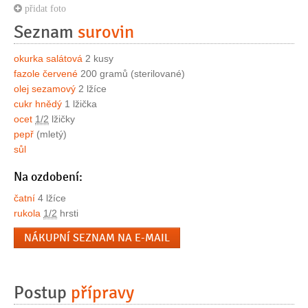
přidat foto
Seznam
surovin
okurka salátová
2 kusy
fazole červené
200 gramů (sterilované)
olej sezamový
2 lžíce
cukr hnědý
1 lžička
ocet
1/2
lžičky
pepř
(mletý)
sůl
Na ozdobení:
čatní
4 lžíce
rukola
1/2
hrsti
NÁKUPNÍ SEZNAM NA E-MAIL
Postup
přípravy