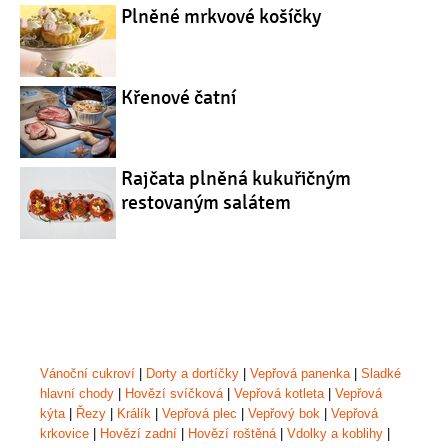
Plněné mrkvové košíčky
Křenové čatní
Rajčata plněná kukuřičným
restovaným salátem
Vánoční cukroví
|
Dorty a dortíčky
|
Vepřová panenka
|
Sladké
hlavní chody
|
Hovězí svíčková
|
Vepřová kotleta
|
Vepřová
kýta
|
Řezy
|
Králík
|
Vepřová plec
|
Vepřový bok
|
Vepřová
krkovice
|
Hovězí zadní
|
Hovězí roštěná
|
Vdolky a koblihy
|