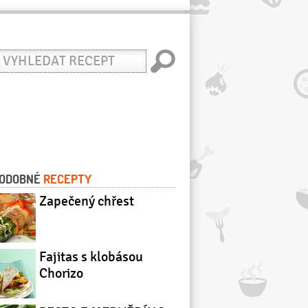
yhledat
ecept
ODOBNÉ
RECEPTY
Zapečený chřest
Fajitas s klobásou
Chorizo