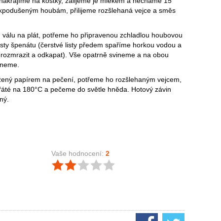
nakrájíme na kostky, zalijeme je mlékem a necháme 15
 kpodušeným houbám, přilijeme rozšlehaná vejce a směs
válu na plát, potřeme ho připravenou zchladlou houbovou
isty špenátu (čerstvé listy předem spaříme horkou vodou a
ozmrazit a odkapat). Vše opatrně svineme a na obou
skneme.
žený papírem na pečení, potřeme ho rozšlehaným vejcem,
řáté na 180°C a pečeme do světle hněda. Hotový závin
ný.
Vaše hodnocení:
2