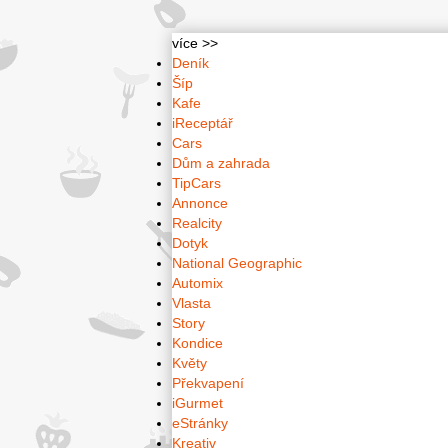
více >>
Deník
Šíp
Kafe
iReceptář
Cars
Dům a zahrada
TipCars
Annonce
Realcity
Dotyk
National Geographic
Automix
Vlasta
Story
Kondice
Květy
Překvapení
iGurmet
eStránky
Kreativ