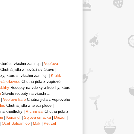
teré si všichni zamilují
|
Vepřová
Chutná jídla z hovězí svíčkové
|
y, které si všichni zamilují
|
Králík
vá krkovice
Chutná jídla z vepřové
oblihy
Recepty na vdolky a koblihy, které
o
Skvělé recepty na všechna
|
Vepřové karé
Chutná jídla z vepřového
lec
Chutná jídla z telecí plece
|
 na knedlíčky
|
Vrchní šál
Chutná jídla z
án
|
Koriandr
|
Sójová omáčka
|
Droždí
|
|
Ocet Balsamico
|
Mák
|
Petržel