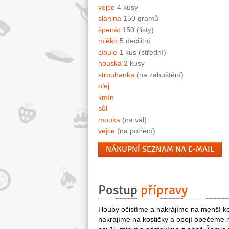
vejce
4 kusy
slanina
150 gramů
špenát
150 (listy)
mléko
5 decilitrů
cibule
1 kus (střední)
houska
2 kusy
strouhanka
(na zahuštění)
olej
kmín
sůl
mouka
(na vál)
vejce
(na potření)
NÁKUPNÍ SEZNAM NA E-MAIL
Postup
přípravy
Houby očistíme a nakrájíme na menší ko
nakrájíme na kostičky a obojí opečeme 