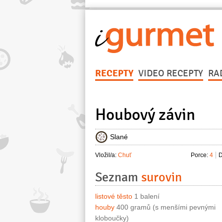
RECEPTY
VIDEO RECEPTY
RA
Houbový závin
Slané
Vložil/a:
Chuť
Porce:
4
D
Seznam
surovin
listové těsto
1 balení
houby
400 gramů (s menšími pevnými
kloboučky)