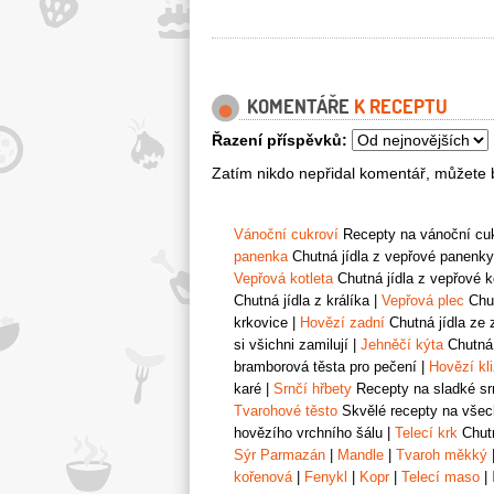
KOMENTÁŘE
K RECEPTU
Řazení příspěvků:
Zatím nikdo nepřidal komentář, můžete b
Vánoční cukroví
Recepty na vánoční cukr
panenka
Chutná jídla z vepřové panenky
Vepřová kotleta
Chutná jídla z vepřové k
Chutná jídla z králíka
|
Vepřová plec
Chut
krkovice
|
Hovězí zadní
Chutná jídla ze 
si všichni zamilují
|
Jehněčí kýta
Chutná 
bramborová těsta pro pečení
|
Hovězí kl
karé
|
Srnčí hřbety
Recepty na sladké srn
Tvarohové těsto
Skvělé recepty na všech
hovězího vrchního šálu
|
Telecí krk
Chutn
Sýr Parmazán
|
Mandle
|
Tvaroh měkký
kořenová
|
Fenykl
|
Kopr
|
Telecí maso
|