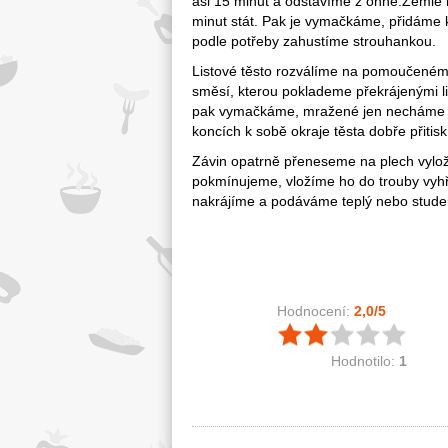
asi 15 minut a odstavíme z ohně.Žemle 
minut stát. Pak je vymačkáme, přidáme
podle potřeby zahustíme strouhankou.
Listové těsto rozválíme na pomoučeném 
směsí, kterou poklademe překrájenými l
pak vymačkáme, mražené jen necháme r
koncích k sobě okraje těsta dobře přiti
Závin opatrně přeneseme na plech vylo
pokmínujeme, vložíme ho do trouby vyh
nakrájíme a podáváme teplý nebo stude
Hodnocení:
2,0
/5
Hodnotilo:
1