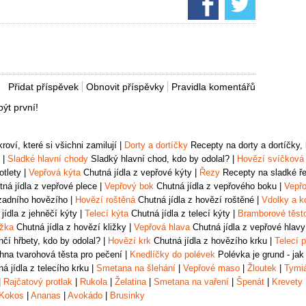
Přidat příspěvek
Obnovit příspěvky
Pravidla komentářů
ýt první!
oví, které si všichni zamilují
|
Dorty a dortíčky
Recepty na dorty a dortíčky, k
|
Sladké hlavní chody
Sladký hlavní chod, kdo by odolal?
|
Hovězí svíčková
otlety
|
Vepřová kýta
Chutná jídla z vepřové kýty
|
Řezy
Recepty na sladké řez
ná jídla z vepřové plece
|
Vepřový bok
Chutná jídla z vepřového boku
|
Vepřo
zadního hovězího
|
Hovězí roštěná
Chutná jídla z hovězí roštěné
|
Vdolky a k
jídla z jehněčí kýty
|
Telecí kýta
Chutná jídla z telecí kýty
|
Bramborové těst
ižka
Chutná jídla z hovězí kližky
|
Vepřová hlava
Chutná jídla z vepřové hlavy
čí hřbety, kdo by odolal?
|
Hovězí krk
Chutná jídla z hovězího krku
|
Telecí p
na tvarohová těsta pro pečení
|
Knedlíčky do polévek
Polévka je grund - jak
á jídla z telecího krku
|
Smetana na šlehání
|
Vepřové maso
|
Žloutek
|
Tymi
|
Rajčatový protlak
|
Rukola
|
Želatina
|
Smetana na vaření
|
Špenát
|
Krevety
Kokos
|
Ananas
|
Avokádo
|
Brusinky