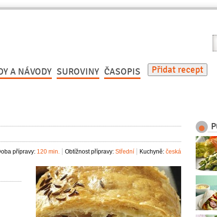
V
r
Přidat recept
DY A NÁVODY
SUROVINY
ČASOPIS
P
oba přípravy:
120 min.
Obtížnost přípravy:
Střední
Kuchyně:
česká