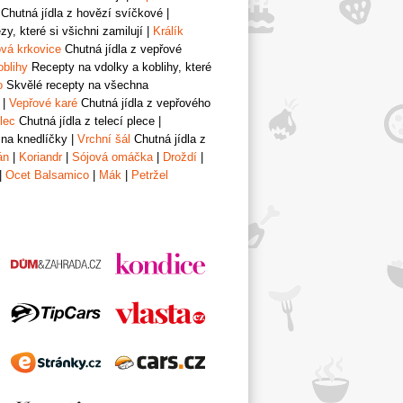
Chutná jídla z hovězí svíčkové
|
y, které si všichni zamilují
|
Králík
vá krkovice
Chutná jídla z vepřové
oblihy
Recepty na vdolky a koblihy, které
o
Skvělé recepty na všechna
|
Vepřové karé
Chutná jídla z vepřového
lec
Chutná jídla z telecí plece
|
 na knedlíčky
|
Vrchní šál
Chutná jídla z
án
|
Koriandr
|
Sójová omáčka
|
Droždí
|
|
Ocet Balsamico
|
Mák
|
Petržel