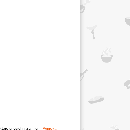
teré si všichni zamilují
|
Vepřová