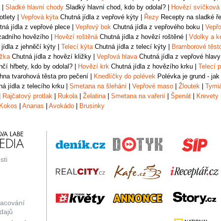
|
Sladké hlavní chody
Sladký hlavní chod, kdo by odolal?
|
Hovězí svíčková
otlety
|
Vepřová kýta
Chutná jídla z vepřové kýty
|
Řezy
Recepty na sladké řez
ná jídla z vepřové plece
|
Vepřový bok
Chutná jídla z vepřového boku
|
Vepřo
zadního hovězího
|
Hovězí roštěná
Chutná jídla z hovězí roštěné
|
Vdolky a k
jídla z jehněčí kýty
|
Telecí kýta
Chutná jídla z telecí kýty
|
Bramborové těst
ižka
Chutná jídla z hovězí kližky
|
Vepřová hlava
Chutná jídla z vepřové hlavy
čí hřbety, kdo by odolal?
|
Hovězí krk
Chutná jídla z hovězího krku
|
Telecí p
na tvarohová těsta pro pečení
|
Knedlíčky do polévek
Polévka je grund - jak
á jídla z telecího krku
|
Smetana na šlehání
|
Vepřové maso
|
Žloutek
|
Tymi
|
Rajčatový protlak
|
Rukola
|
Želatina
|
Smetana na vaření
|
Špenát
|
Krevety
Kokos
|
Ananas
|
Avokádo
|
Brusinky
sti
racování
dajů