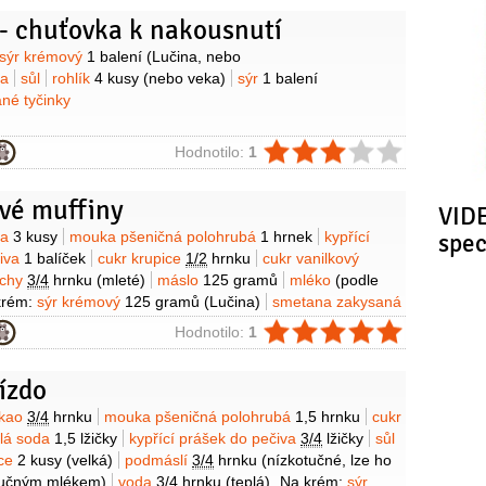
 - chuťovka k nakousnutí
y
sýr krémový
1 balení
(Lučina, nebo
ka
sůl
rohlík
4 kusy
(nebo veka)
sýr
1 balení
ané tyčinky
ie
Hodnotilo:
1
ové muffiny
VIDE
y
ka
3 kusy
mouka pšeničná polohrubá
1 hrnek
kypřící
spe
čiva
1 balíček
cukr krupice
1/2
hrnku
cukr vanilkový
echy
3/4
hrnku
(mleté)
máslo
125 gramů
mléko
(podle
krém:
sýr krémový
125 gramů
(Lučina)
smetana zakysaná
kr moučkový
90 gramů
smetana na šlehání
ie
Hodnotilo:
1
potravinářské barvivo
(nejlépe gelové)
Kromě toho:
tuk
(na
iček)
slané tyčinky
(tenké)
želatinové bonbony
(zelené,
ízdo
lé rybičky)
y
kao
3/4
hrnku
mouka pšeničná polohrubá
1,5 hrnku
cukr
dlá soda
1,5 lžičky
kypřící prášek do pečiva
3/4
lžičky
sůl
jce
2 kusy
(velká)
podmáslí
3/4
hrnku
(nízkotučné, lze ho
otučným mlékem)
voda
3/4
hrnku
(teplá)
Na krém:
sýr