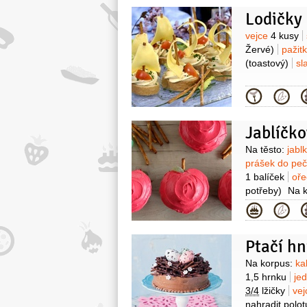
Lodičky
Surovin
vejce
4 kusy
Žervé)
pažit
(toastový)
sl
Kategor
Jablíčk
Surovin
Na těsto:
jabl
prášek do pe
1 balíček
oř
potřeby)
Na 
90 gramů
cu
Kategor
0,9 decilitru
vymazání form
Ptačí hn
například kyse
Surovin
Na korpus:
ka
1,5 hrnku
je
3/4
lžičky
ve
nahradit pol