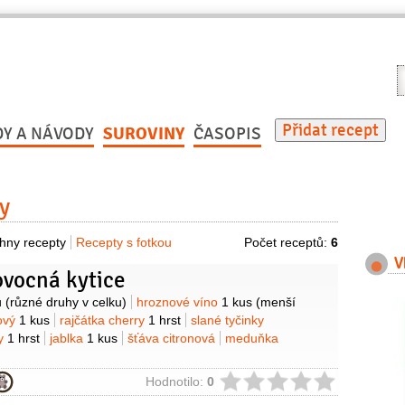
V
r
Přidat recept
DY A NÁVODY
SUROVINY
ČASOPIS
y
hny recepty
Recepty s fotkou
Počet receptů:
6
V
ovocná kytice
y
ů
(různé druhy v celku)
hroznové víno
1 kus
(menší
dový
1 kus
rajčátka cherry
1 hrst
slané tyčinky
dy
1 hrst
jablka
1 kus
šťáva citronová
meduňka
ie
Hodnotilo:
0