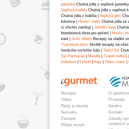
panenka
Chutná jídla z vepřové panenky
Vepřová kotleta
Chutná jídla z vepřové k
Chutná jídla z králíka
|
Vepřová plec
Chut
krkovice
|
Hovězí zadní
Chutná jídla ze 
si všichni zamilují
|
Jehněčí kýta
Chutná 
bramborová těsta pro pečení
|
Hovězí kl
karé
|
Srnčí hřbety
Recepty na sladké srn
Tvarohové těsto
Skvělé recepty na všech
hovězího vrchního šálu
|
Telecí krk
Chutn
Sýr Parmazán
|
Mandle
|
Tvaroh měkký
kořenová
|
Fenykl
|
Kopr
|
Telecí maso
|
Recepty
O společno
Videa
Produkty
Rady a návody
Kariéra
Suroviny
Kontakt
Časopis
Zásady zp
osobních ú
Přidat recept