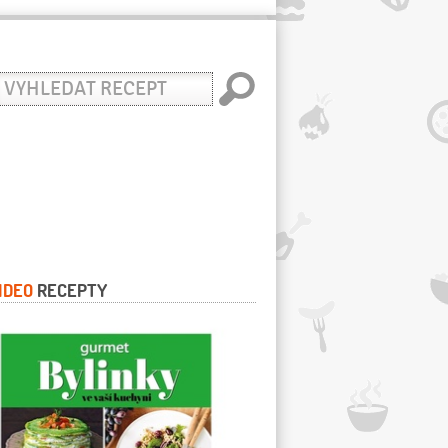
yhledat
ecept
IDEO
RECEPTY