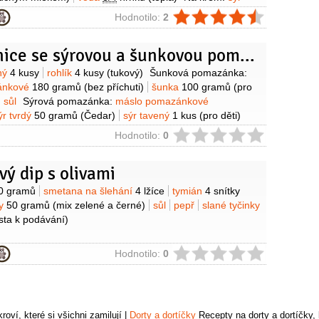
gramů
(Lučina, nebo Philadelphia)
máslo
ie
Hodnotilo:
2
akao
1 lžíce
sůl
1 špetka
čokoláda hořká
metana zakysaná
190 gramů
(hustá)
cukr moučkový
Plachetnice se sýrovou a šunkovou pomazánkou
ízdo:
čokoláda na vaření
30 gramů
máslo
2 lžičky
slané
ů
(tenké)
minipreclíky
1 hrst
(slané)
marcipán
3 kusy
y
nný
4 kusy
rohlík
4 kusy
(tukový)
Šunková pomazánka:
ací hmota, různé barvy)
Kromě toho:
máslo
(na vymazání
ánkové
180 gramů
(bez příchuti)
šunka
100 gramů
(pro
o
(na vysypání formy)
cukrářské zdobení
(drobné kvítky)
sůl
Sýrová pomazánka:
máslo pomazánkové
ýr tvrdý
50 gramů
(Čedar)
sýr tavený
1 kus
(pro děti)
polotvrdý
100 gramů
(Eidam)
rajčátka cherry
ie
Hodnotilo:
0
roznové víno
100 gramů
slané tyčinky
1 balení
ý dip s olivami
y
0 gramů
smetana na šlehání
4 lžíce
tymián
4 snítky
vy
50 gramů
(mix zelené a černé)
sůl
pepř
slané tyčinky
ěsta k podávání)
ie
Hodnotilo:
0
oví, které si všichni zamilují
|
Dorty a dortíčky
Recepty na dorty a dortíčky, k