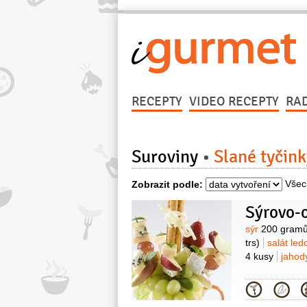
RECEPTY
VIDEO RECEPTY
RA
Suroviny
Slané tyčink
Všec
Zobrazit podle:
Sýrovo-
Surovin
sýr
200 gram
trs)
salát le
4 kusy
jaho
Kategor