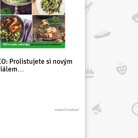
O: Prolistujete si novým
ciálem…