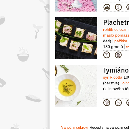
krémový
200 
Kategor
160 gramů
k
200 gramů
s
2 lžíce
Na hn
tyčinky
30 kus
Surovin
rohlík celozr
(nebo potahov
máslo pomaz
formy)
kaka
děti)
pažitka
180 gramů
s
Ozdoba:
sýr 
Kategor
100 gramů
h
Tymiánov
Surovin
sýr Ricotta
10
(čerstvé)
oli
(z listového t
Kategor
Vánoční cukroví
Recepty na vánoční cukr