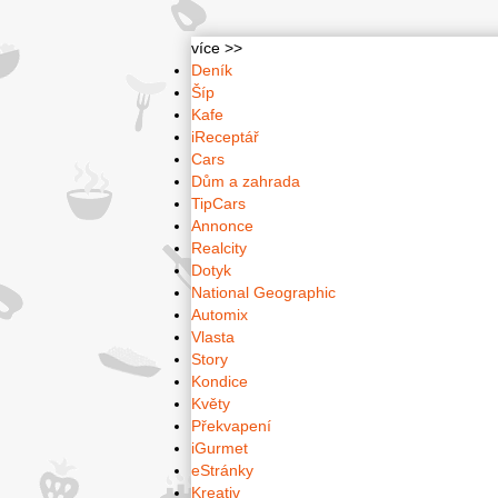
více >>
Deník
Šíp
Kafe
iReceptář
Cars
Dům a zahrada
TipCars
Annonce
Realcity
Dotyk
National Geographic
Automix
Vlasta
Story
Kondice
Květy
Překvapení
iGurmet
eStránky
Kreativ