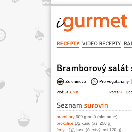
RECEPTY
VIDEO RECEPTY
RA
Bramborový salát 
Zeleninové
Pro vegetariány
Vložil/a:
Chuť
Porce:
4
Dob
Seznam
surovin
brambory
600 gramů (oloupané)
brokolice
1/2
kusu (asi 250 g)
fenykl
1/2
kusu (čerstvý, asi 120 g)