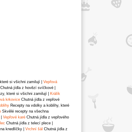
teré si všichni zamilují
|
Vepřová
Chutná jídla z hovězí svíčkové
|
y, které si všichni zamilují
|
Králík
vá krkovice
Chutná jídla z vepřové
oblihy
Recepty na vdolky a koblihy, které
o
Skvělé recepty na všechna
|
Vepřové karé
Chutná jídla z vepřového
lec
Chutná jídla z telecí plece
|
 na knedlíčky
|
Vrchní šál
Chutná jídla z