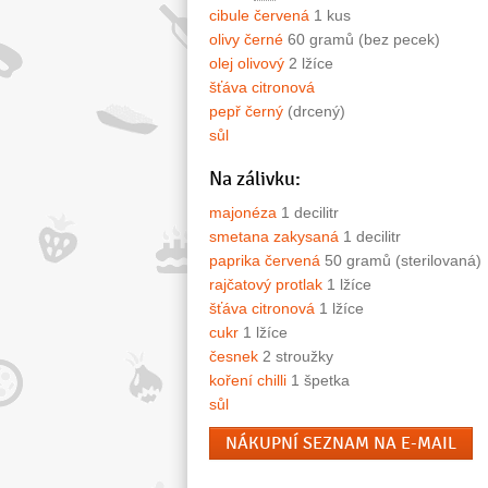
cibule červená
1 kus
olivy černé
60 gramů (bez pecek)
olej olivový
2 lžíce
šťáva citronová
pepř černý
(drcený)
sůl
Na zálivku:
majonéza
1 decilitr
smetana zakysaná
1 decilitr
paprika červená
50 gramů (sterilovaná)
rajčatový protlak
1 lžíce
šťáva citronová
1 lžíce
cukr
1 lžíce
česnek
2 stroužky
koření chilli
1 špetka
sůl
NÁKUPNÍ SEZNAM NA E-MAIL