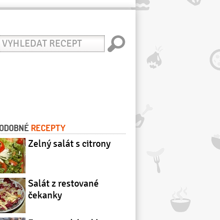
yhledat
ecept
ODOBNÉ
RECEPTY
Zelný salát s citrony
Salát z restované
čekanky