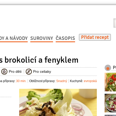
V
r
Přidat recept
DY A NÁVODY
SUROVINY
ČASOPIS
s brokolicí a fenyklem
P
Pro děti
Pro celiaky
a přípravy:
30 min.
Obtížnost přípravy:
Snadný
Kuchyně:
evropská