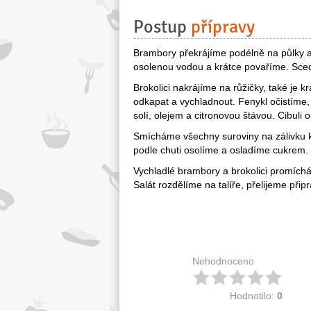
Postup
přípravy
Brambory překrájíme podélně na půlky a p
osolenou vodou a krátce povaříme. Sce
Brokolici nakrájíme na růžičky, také je
odkapat a vychladnout. Fenykl očistíme
solí, olejem a citronovou štávou. Cibuli
Smícháme všechny suroviny na zálivku k
podle chuti osolíme a osladíme cukrem.
Vychladlé brambory a brokolici promích
Salát rozdělíme na talíře, přelijeme při
Nehodnoceno
Hodnotilo:
0