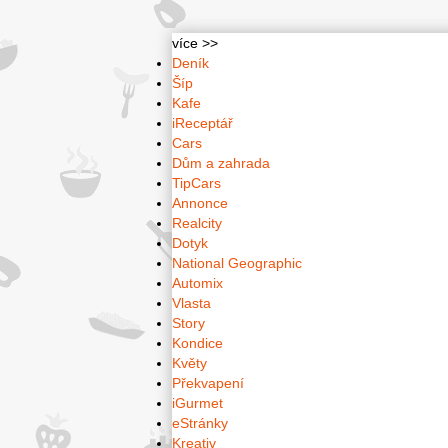
více >>
Deník
Šíp
Kafe
iReceptář
Cars
Dům a zahrada
TipCars
Annonce
Realcity
Dotyk
National Geographic
Automix
Vlasta
Story
Kondice
Květy
Překvapení
iGurmet
eStránky
Kreativ