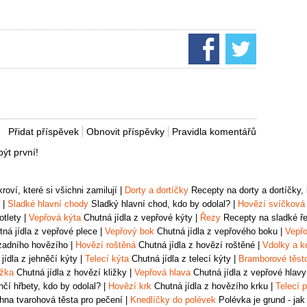
Přidat příspěvek
Obnovit příspěvky
Pravidla komentářů
ýt první!
oví, které si všichni zamilují
|
Dorty a dortíčky
Recepty na dorty a dortíčky, k
|
Sladké hlavní chody
Sladký hlavní chod, kdo by odolal?
|
Hovězí svíčková
otlety
|
Vepřová kýta
Chutná jídla z vepřové kýty
|
Řezy
Recepty na sladké řez
ná jídla z vepřové plece
|
Vepřový bok
Chutná jídla z vepřového boku
|
Vepřo
zadního hovězího
|
Hovězí roštěná
Chutná jídla z hovězí roštěné
|
Vdolky a k
jídla z jehněčí kýty
|
Telecí kýta
Chutná jídla z telecí kýty
|
Bramborové těst
ižka
Chutná jídla z hovězí kližky
|
Vepřová hlava
Chutná jídla z vepřové hlavy
čí hřbety, kdo by odolal?
|
Hovězí krk
Chutná jídla z hovězího krku
|
Telecí p
na tvarohová těsta pro pečení
|
Knedlíčky do polévek
Polévka je grund - jak