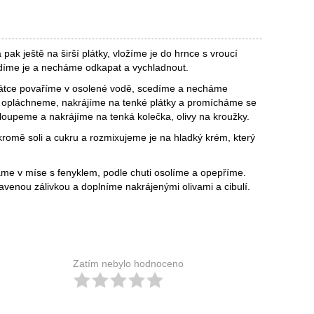
ak ještě na širší plátky, vložíme je do hrnce s vroucí
díme je a necháme odkapat a vychladnout.
 krátce povaříme v osolené vodě, scedíme a necháme
, opláchneme, nakrájíme na tenké plátky a promícháme se
 oloupeme a nakrájíme na tenká kolečka, olivy na kroužky.
romě soli a cukru a rozmixujeme je na hladký krém, který
áme v míse s fenyklem, podle chuti osolíme a opepříme.
pravenou zálivkou a doplníme nakrájenými olivami a cibulí.
Zatím nebylo hodnoceno