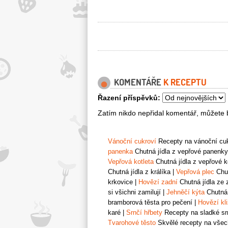
KOMENTÁŘE
K RECEPTU
Řazení příspěvků:
Zatím nikdo nepřidal komentář, můžete b
Vánoční cukroví
Recepty na vánoční cukr
panenka
Chutná jídla z vepřové panenky
Vepřová kotleta
Chutná jídla z vepřové k
Chutná jídla z králíka
|
Vepřová plec
Chut
krkovice
|
Hovězí zadní
Chutná jídla ze 
si všichni zamilují
|
Jehněčí kýta
Chutná 
bramborová těsta pro pečení
|
Hovězí kl
karé
|
Srnčí hřbety
Recepty na sladké srn
Tvarohové těsto
Skvělé recepty na všech