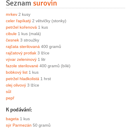
Seznam
surovin
mrkev
2 kusy
celer řapíkatý
2 větvičky (stonky)
petržel kořenová
1 kus
cibule
1 kus (malá)
česnek
3 stroužky
rajčata sterilovaná
400 gramů
rajčatový protlak
3 lžíce
vývar zeleninový
1 litr
fazole sterilované
400 gramů (bílé)
bobkový list
1 kus
petržel hladkolistá
1 hrst
olej olivový
3 lžíce
sůl
pepř
K podávání:
bageta
1 kus
sýr Parmezán
50 gramů