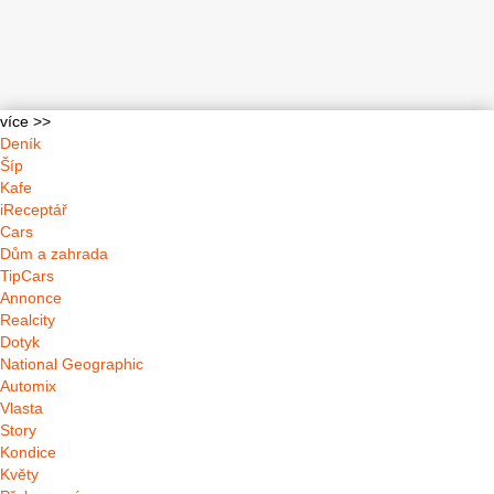
více >>
Deník
Šíp
Kafe
iReceptář
Cars
Dům a zahrada
TipCars
Annonce
Realcity
Dotyk
National Geographic
Automix
Vlasta
Story
Kondice
Květy