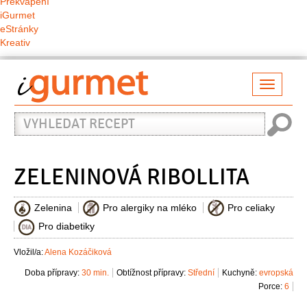
Překvapení
iGurmet
eStránky
Kreativ
Přepno
naviga
Vyhledat
recept
ZELENINOVÁ RIBOLLITA
Zelenina
Pro alergiky na mléko
Pro celiaky
Pro diabetiky
Vložil/a:
Alena Kozáčiková
Doba přípravy:
30 min.
Obtížnost přípravy:
Střední
Kuchyně:
evropská
Porce:
6