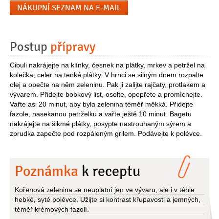
NÁKUPNÍ SEZNAM NA E-MAIL
Postup
přípravy
Cibuli nakrájejte na klínky, česnek na plátky, mrkev a petržel na
kolečka, celer na tenké plátky. V hrnci se silným dnem rozpalte
olej a opečte na něm zeleninu. Pak ji zalijte rajčaty, protlakem a
vývarem. Přidejte bobkový list, osolte, opepřete a promíchejte.
Vařte asi 20 minut, aby byla zelenina téměř měkká. Přidejte
fazole, nasekanou petrželku a vařte ještě 10 minut. Bagetu
nakrájejte na šikmé plátky, posypte nastrouhaným sýrem a
zprudka zapečte pod rozpáleným grilem. Podávejte k polévce.
Poznámka
k receptu
Kořenová zelenina se neuplatní jen ve vývaru, ale i v téhle
hebké, syté polévce. Užijte si kontrast křupavosti a jemných,
téměř krémových fazolí.