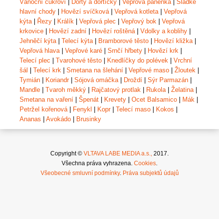
Vánoční cukroví
|
Dorty a dortíčky
|
Vepřová panenka
|
Sladké
hlavní chody
|
Hovězí svíčková
|
Vepřová kotleta
|
Vepřová
kýta
|
Řezy
|
Králík
|
Vepřová plec
|
Vepřový bok
|
Vepřová
krkovice
|
Hovězí zadní
|
Hovězí roštěná
|
Vdolky a koblihy
|
Jehněčí kýta
|
Telecí kýta
|
Bramborové těsto
|
Hovězí kližka
|
Vepřová hlava
|
Vepřové karé
|
Srnčí hřbety
|
Hovězí krk
|
Telecí plec
|
Tvarohové těsto
|
Knedlíčky do polévek
|
Vrchní
šál
|
Telecí krk
|
Smetana na šlehání
|
Vepřové maso
|
Žloutek
|
Tymián
|
Koriandr
|
Sójová omáčka
|
Droždí
|
Sýr Parmazán
|
Mandle
|
Tvaroh měkký
|
Rajčatový protlak
|
Rukola
|
Želatina
|
Smetana na vaření
|
Špenát
|
Krevety
|
Ocet Balsamico
|
Mák
|
Petržel kořenová
|
Fenykl
|
Kopr
|
Telecí maso
|
Kokos
|
Ananas
|
Avokádo
|
Brusinky
Copyright ©
VLTAVA LABE MEDIA a.s.,
2017.
Všechna práva vyhrazena.
Cookies
.
Všeobecné smluvní podmínky
.
Práva subjektů údajů