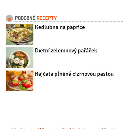
PODOBNÉ
RECEPTY
Kedlubna na paprice
Dietní zeleninový pařáček
Rajčata plněná cizrnovou pastou