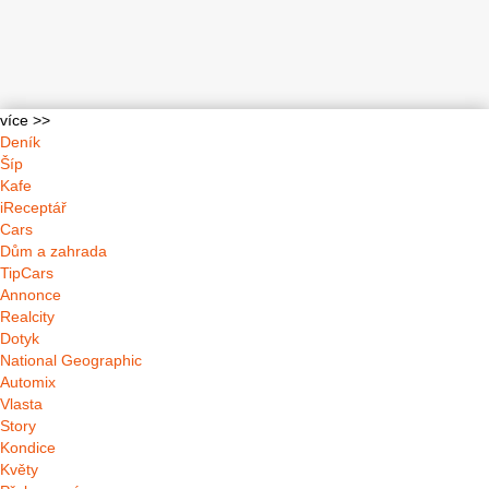
více >>
Deník
Šíp
Kafe
iReceptář
Cars
Dům a zahrada
TipCars
Annonce
Realcity
Dotyk
National Geographic
Automix
Vlasta
Story
Kondice
Květy