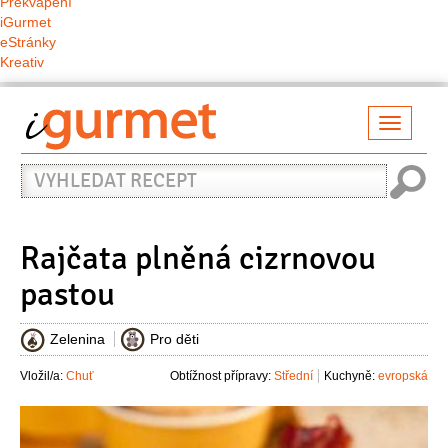
Překvapení
iGurmet
eStránky
Kreativ
Přepno
naviga
Vyhledat
recept
Rajčata plněná cizrnovou
pastou
Zelenina
Pro děti
Vložil/a:
Chuť
Obtížnost přípravy:
Střední
Kuchyně:
evropská