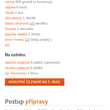
cizrna
400 gramů (z konzervy)
rajčata
6 kusů
cibule
1 kus
olej olivový
1 decilitr
šťáva citronová
1/2
decilitru
česnek
1 stroužek
paprika sladká
1 lžička
kmín římský
1/2
lžičky (mletý )
sůl
Na ozdobu:
slanina anglická
6 plátků (opečená)
okurka salátová
6 plátků
sýr Parmezán
1 lžíce
NÁKUPNÍ SEZNAM NA E-MAIL
Postup
přípravy