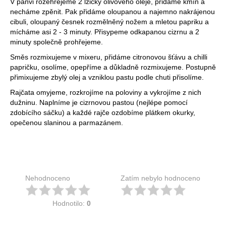
V pánvi rozehřejeme 2 lžičky olivového oleje, přidáme kmín a
necháme zpěnit. Pak přidáme oloupanou a najemno nakrájenou
cibuli, oloupaný česnek rozmělněný nožem a mletou papriku a
mícháme asi 2 - 3 minuty. Přisypeme odkapanou cizrnu a 2
minuty společně prohřejeme.
Směs rozmixujeme v mixeru, přidáme citronovou šťávu a chilli
papričku, osolíme, opepříme a důkladně rozmixujeme. Postupně
přimixujeme zbylý olej a vzniklou pastu podle chuti přisolíme.
Rajčata omyjeme, rozkrojíme na poloviny a vykrojíme z nich
dužninu. Naplníme je cizrnovou pastou (nejlépe pomocí
zdobícího sáčku) a každé rajče ozdobíme plátkem okurky,
opečenou slaninou a parmazánem.
Nehodnoceno
Zatím nebylo hodnoceno
Hodnotilo:
0