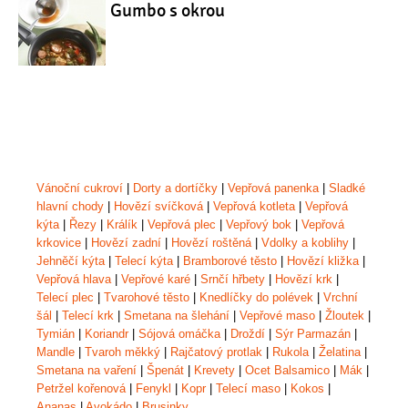
Gumbo s okrou
Vánoční cukroví
|
Dorty a dortíčky
|
Vepřová panenka
|
Sladké
hlavní chody
|
Hovězí svíčková
|
Vepřová kotleta
|
Vepřová
kýta
|
Řezy
|
Králík
|
Vepřová plec
|
Vepřový bok
|
Vepřová
krkovice
|
Hovězí zadní
|
Hovězí roštěná
|
Vdolky a koblihy
|
Jehněčí kýta
|
Telecí kýta
|
Bramborové těsto
|
Hovězí kližka
|
Vepřová hlava
|
Vepřové karé
|
Srnčí hřbety
|
Hovězí krk
|
Telecí plec
|
Tvarohové těsto
|
Knedlíčky do polévek
|
Vrchní
šál
|
Telecí krk
|
Smetana na šlehání
|
Vepřové maso
|
Žloutek
|
Tymián
|
Koriandr
|
Sójová omáčka
|
Droždí
|
Sýr Parmazán
|
Mandle
|
Tvaroh měkký
|
Rajčatový protlak
|
Rukola
|
Želatina
|
Smetana na vaření
|
Špenát
|
Krevety
|
Ocet Balsamico
|
Mák
|
Petržel kořenová
|
Fenykl
|
Kopr
|
Telecí maso
|
Kokos
|
Ananas
|
Avokádo
|
Brusinky