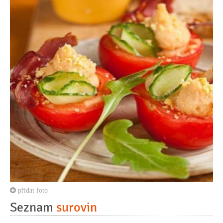
přidat foto
Seznam
surovin