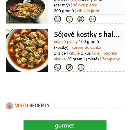
(čerstvý)
sójové plátky
200 gramů
cibulka jarní
2 kusy
rajčátka cherry
Kategorie
150 gramů
paprika žlutá
1/2
kusu
olivy černé
Sójové kostky s haluškami
2 lžíce
rajčatový protlak
1 balení
olej olivový
Suroviny
sójové plátky
100 gramů
(kostky)
koření Solčanka
1 lžíce
cibule
1 kus
olej
paprika
sladká
20 gramů
(mletá)
žampiony
100 gramů
paprika zelená
Kategorie
2 kusy
mouka pšeničná polohrubá
30 gramů
sůl
Halušky:
mouka
celozrnná
300 gramů
(pšeničná)
vejce
1 kus
(malé)
voda
sůl
VIDEO
RECEPTY