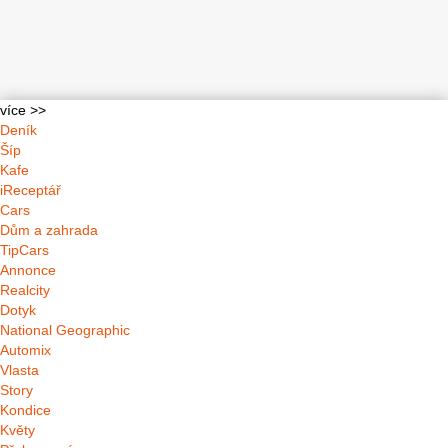
více >>
Deník
Šíp
Kafe
iReceptář
Cars
Dům a zahrada
TipCars
Annonce
Realcity
Dotyk
National Geographic
Automix
Vlasta
Story
Kondice
Květy