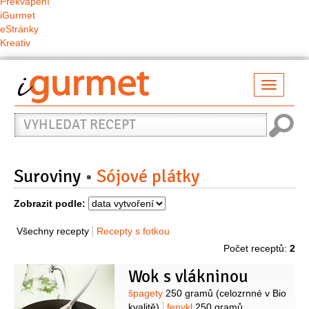
Překvapení
iGurmet
eStránky
Kreativ
Přepno
naviga
Vyhledat
recept
Suroviny
Sójové plátky
Zobrazit podle:
Všechny recepty
Recepty s fotkou
Počet receptů:
2
Wok s vlákninou
Suroviny
špagety
250 gramů
(celozrnné v Bio
kvalitě)
fenykl
250 gramů