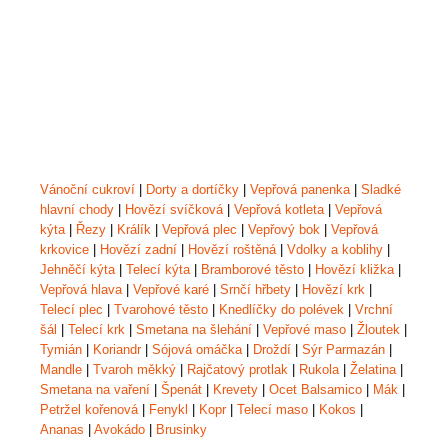
Vánoční cukroví
|
Dorty a dortíčky
|
Vepřová panenka
|
Sladké
hlavní chody
|
Hovězí svíčková
|
Vepřová kotleta
|
Vepřová
kýta
|
Řezy
|
Králík
|
Vepřová plec
|
Vepřový bok
|
Vepřová
krkovice
|
Hovězí zadní
|
Hovězí roštěná
|
Vdolky a koblihy
|
Jehněčí kýta
|
Telecí kýta
|
Bramborové těsto
|
Hovězí kližka
|
Vepřová hlava
|
Vepřové karé
|
Srnčí hřbety
|
Hovězí krk
|
Telecí plec
|
Tvarohové těsto
|
Knedlíčky do polévek
|
Vrchní
šál
|
Telecí krk
|
Smetana na šlehání
|
Vepřové maso
|
Žloutek
|
Tymián
|
Koriandr
|
Sójová omáčka
|
Droždí
|
Sýr Parmazán
|
Mandle
|
Tvaroh měkký
|
Rajčatový protlak
|
Rukola
|
Želatina
|
Smetana na vaření
|
Špenát
|
Krevety
|
Ocet Balsamico
|
Mák
|
Petržel kořenová
|
Fenykl
|
Kopr
|
Telecí maso
|
Kokos
|
Ananas
|
Avokádo
|
Brusinky