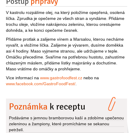
Postup
přípravy
V kastrolu rozpálíme olej, na který položíme opepřená, osolená
líčka. Zprudka je opečeme ze všech stran a vyndáme. Přidáme
trochu oleje, vložíme nakrájenou zeleninu, kterou orestujeme
dohněda, a ke konci opečeme česnek.
Přidáme protlak a zalijeme vínem a Marsalou, kterou necháme
vyvařit, a vložíme líčka. Zalijeme je vývarem, dusíme doměkka
asi 4 hodiny. Maso vyjmeme stranou, ale udržujeme v teple.
Omáčku přecedíme. Svaříme na potřebnou hustotu, zahustíme
chlazeným máslem, přidáme lístky majoránky a dochutíme.
Maso vrátíme do omáčky a prohřejeme.
Více informací na
www.gastrofoodfest.cz
nebo na
www.facebook.com/GastroFoodFest/
.
Poznámka
k receptu
Podáváme s jemnou bramborovou kaší a zdobíme upečenou
zeleninou a žampiony, které promícháme se sekanou
petrželí.