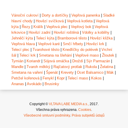
Vánoční cukroví
|
Dorty a dortíčky
|
Vepřová panenka
|
Sladké
hlavní chody
|
Hovězí svíčková
|
Vepřová kotleta
|
Vepřová
kýta
|
Řezy
|
Králík
|
Vepřová plec
|
Vepřový bok
|
Vepřová
krkovice
|
Hovězí zadní
|
Hovězí roštěná
|
Vdolky a koblihy
|
Jehněčí kýta
|
Telecí kýta
|
Bramborové těsto
|
Hovězí kližka
|
Vepřová hlava
|
Vepřové karé
|
Srnčí hřbety
|
Hovězí krk
|
Telecí plec
|
Tvarohové těsto
|
Knedlíčky do polévek
|
Vrchní
šál
|
Telecí krk
|
Smetana na šlehání
|
Vepřové maso
|
Žloutek
|
Tymián
|
Koriandr
|
Sójová omáčka
|
Droždí
|
Sýr Parmazán
|
Mandle
|
Tvaroh měkký
|
Rajčatový protlak
|
Rukola
|
Želatina
|
Smetana na vaření
|
Špenát
|
Krevety
|
Ocet Balsamico
|
Mák
|
Petržel kořenová
|
Fenykl
|
Kopr
|
Telecí maso
|
Kokos
|
Ananas
|
Avokádo
|
Brusinky
Copyright ©
VLTAVA LABE MEDIA a.s.,
2017.
Všechna práva vyhrazena.
Cookies
.
Všeobecné smluvní podmínky
.
Práva subjektů údajů