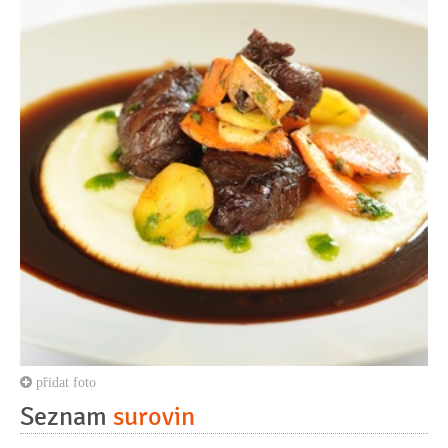
přidat foto
Seznam
surovin