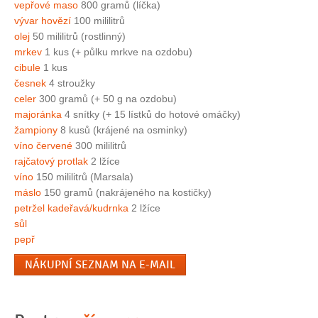
vepřové maso
800 gramů (líčka)
vývar hovězí
100 mililitrů
olej
50 mililitrů (rostlinný)
mrkev
1 kus (+ půlku mrkve na ozdobu)
cibule
1 kus
česnek
4 stroužky
celer
300 gramů (+ 50 g na ozdobu)
majoránka
4 snítky (+ 15 lístků do hotové omáčky)
žampiony
8 kusů (krájené na osminky)
víno červené
300 mililitrů
rajčatový protlak
2 lžíce
víno
150 mililitrů (Marsala)
máslo
150 gramů (nakrájeného na kostičky)
petržel kadeřavá/kudrnka
2 lžíce
sůl
pepř
NÁKUPNÍ SEZNAM NA E-MAIL