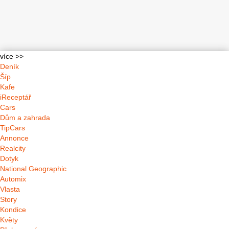
více >>
Deník
Šíp
Kafe
iReceptář
Cars
Dům a zahrada
TipCars
Annonce
Realcity
Dotyk
National Geographic
Automix
Vlasta
Story
Kondice
Květy