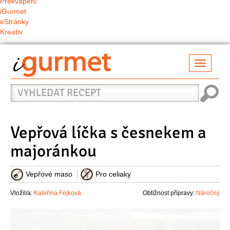
Překvapení
iGurmet
eStránky
Kreativ
Přepno
naviga
Vyhledat
recept
Vepřová líčka s česnekem a
majoránkou
Vepřové maso
Pro celiaky
Vložil/a:
Kateřina Fejková
Obtížnost přípravy:
Náročný