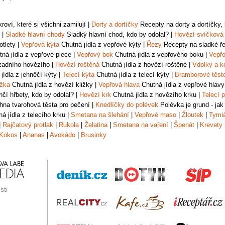
oví, které si všichni zamilují
|
Dorty a dortíčky
Recepty na dorty a dortíčky, k
|
Sladké hlavní chody
Sladký hlavní chod, kdo by odolal?
|
Hovězí svíčková
otlety
|
Vepřová kýta
Chutná jídla z vepřové kýty
|
Řezy
Recepty na sladké řez
ná jídla z vepřové plece
|
Vepřový bok
Chutná jídla z vepřového boku
|
Vepřo
zadního hovězího
|
Hovězí roštěná
Chutná jídla z hovězí roštěné
|
Vdolky a k
jídla z jehněčí kýty
|
Telecí kýta
Chutná jídla z telecí kýty
|
Bramborové těst
ižka
Chutná jídla z hovězí kližky
|
Vepřová hlava
Chutná jídla z vepřové hlavy
čí hřbety, kdo by odolal?
|
Hovězí krk
Chutná jídla z hovězího krku
|
Telecí p
na tvarohová těsta pro pečení
|
Knedlíčky do polévek
Polévka je grund - jak
á jídla z telecího krku
|
Smetana na šlehání
|
Vepřové maso
|
Žloutek
|
Tymi
|
Rajčatový protlak
|
Rukola
|
Želatina
|
Smetana na vaření
|
Špenát
|
Krevety
Kokos
|
Ananas
|
Avokádo
|
Brusinky
sti