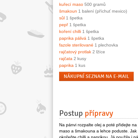
kuřecí maso
500 gramů
šmakoun
1 balení (příchuť mexico)
sůl
1 špetka
pepř
1 špetka
koření chilli
1 špetka
paprika pálivá
1 špetka
fazole sterilované
1 plechovka
rajčatový protlak
2 lžíce
rajčata
2 kusy
paprika
1 kus
NÁKUPNÍ SEZNAM NA E-MAIL
Postup
přípravy
Na pánvi rozpalte olej a poté přidejte n
maso a šmakouna a lehce poduste. Jak s
okořeňte chilli a paprikou. Já použila i p