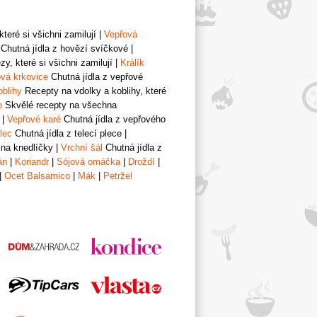
teré si všichni zamilují
|
Vepřová
Chutná jídla z hovězí svíčkové
|
y, které si všichni zamilují
|
Králík
vá krkovice
Chutná jídla z vepřové
oblihy
Recepty na vdolky a koblihy, které
o
Skvělé recepty na všechna
|
Vepřové karé
Chutná jídla z vepřového
lec
Chutná jídla z telecí plece
|
 na knedlíčky
|
Vrchní šál
Chutná jídla z
án
|
Koriandr
|
Sójová omáčka
|
Droždí
|
|
Ocet Balsamico
|
Mák
|
Petržel