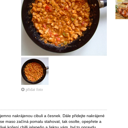
přidat foto
a jemno nakrájenou cibuli a česnek. Dále přidejte nakrájené
e maso začíná pomalu stahovat, tak osolte, opepřete a
álivé koření chilli jalapeňo a řeknu vám, byl to opravdu