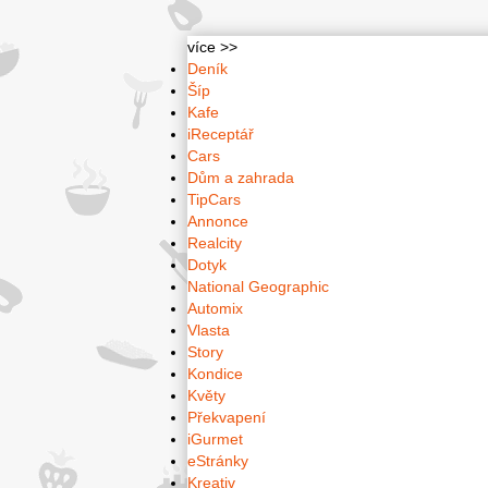
více >>
Deník
Šíp
Kafe
iReceptář
Cars
Dům a zahrada
TipCars
Annonce
Realcity
Dotyk
National Geographic
Automix
Vlasta
Story
Kondice
Květy
Překvapení
iGurmet
eStránky
Kreativ