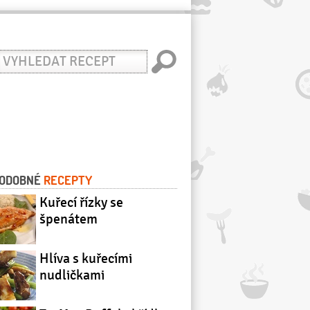
yhledat
ecept
ODOBNÉ
RECEPTY
Kuřecí řízky se
špenátem
Hlíva s kuřecími
nudličkami