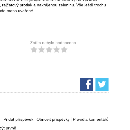
í, rajčatový protlak a nakrájenou zeleninu. Vše ještě trochu
bude maso uvařené.
Zatím nebylo hodnoceno
Přidat příspěvek
Obnovit příspěvky
Pravidla komentářů
ýt první!