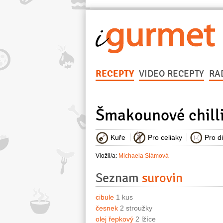
RECEPTY
VIDEO RECEPTY
RA
Šmakounové chilli
Kuře
Pro celiaky
Pro d
Vložil/a:
Michaela Slámová
Seznam
surovin
cibule
1 kus
česnek
2 stroužky
olej řepkový
2 lžíce