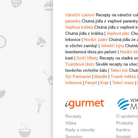
Vánoční cukroví
Recepty na vánoční cukr
panenka
Chutná jídla z vepřové panenky
Vepřová kotleta
Chutná jídla z vepřové k
Chutná jídla z králíka
|
Vepřová plec
Chut
krkovice
|
Hovězí zadní
Chutná jídla ze 
si všichni zamilují
|
Jehněčí kýta
Chutná 
bramborová těsta pro pečení
|
Hovězí kl
karé
|
Srnčí hřbety
Recepty na sladké srn
Tvarohové těsto
Skvělé recepty na všech
hovězího vrchního šálu
|
Telecí krk
Chutn
Sýr Parmazán
|
Mandle
|
Tvaroh měkký
kořenová
|
Fenykl
|
Kopr
|
Telecí maso
|
Recepty
O společno
Videa
Produkty
Rady a návody
Kariéra
Suroviny
Kontakt