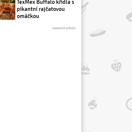
TexMex Buffalo křídla s
pikantní rajčatovou
omáčkou