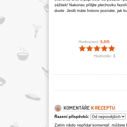
zážitek! Nakonec přilijte plechovku fazol
duste. Jestli máte hotovo poznáte, jak 
Hodnocení:
5,0
/5
Hodnotilo:
1
KOMENTÁŘE
K RECEPTU
Řazení příspěvků:
Zatím nikdo nepřidal komentář, můžete b