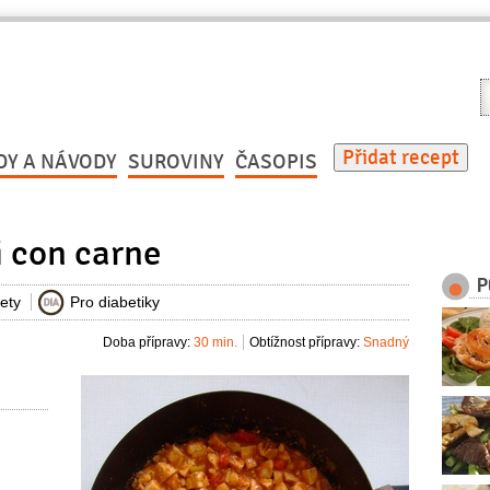
V
r
Přidat recept
DY A NÁVODY
SUROVINY
ČASOPIS
 con carne
P
iety
Pro diabetiky
Doba přípravy:
30 min.
Obtížnost přípravy:
Snadný