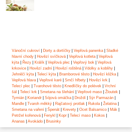
Vánoční cukroví
|
Dorty a dortíčky
|
Vepřová panenka
|
Sladké
hlavní chody
|
Hovězí svíčková
|
Vepřová kotleta
|
Vepřová
kýta
|
Řezy
|
Králík
|
Vepřová plec
|
Vepřový bok
|
Vepřová
krkovice
|
Hovězí zadní
|
Hovězí roštěná
|
Vdolky a koblihy
|
Jehněčí kýta
|
Telecí kýta
|
Bramborové těsto
|
Hovězí kližka
|
Vepřová hlava
|
Vepřové karé
|
Srnčí hřbety
|
Hovězí krk
|
Telecí plec
|
Tvarohové těsto
|
Knedlíčky do polévek
|
Vrchní
šál
|
Telecí krk
|
Smetana na šlehání
|
Vepřové maso
|
Žloutek
|
Tymián
|
Koriandr
|
Sójová omáčka
|
Droždí
|
Sýr Parmazán
|
Mandle
|
Tvaroh měkký
|
Rajčatový protlak
|
Rukola
|
Želatina
|
Smetana na vaření
|
Špenát
|
Krevety
|
Ocet Balsamico
|
Mák
|
Petržel kořenová
|
Fenykl
|
Kopr
|
Telecí maso
|
Kokos
|
Ananas
|
Avokádo
|
Brusinky