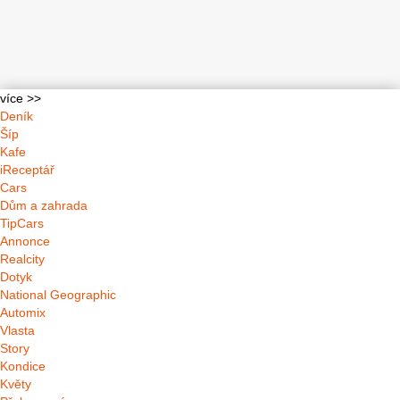
více >>
Deník
Šíp
Kafe
iReceptář
Cars
Dům a zahrada
TipCars
Annonce
Realcity
Dotyk
National Geographic
Automix
Vlasta
Story
Kondice
Květy