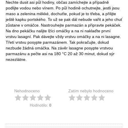
Nechte dusit asi půl hodiny, občas zamíchejte a případně
podlijte vodou nebo vínem. Po půl hodině ochutnejte, jestli jsou
maso a zelenina měkké, dochuťte, pokud je to třeba, a přilijte
ještě kapku portského. To už se pak dál nebude vařit a jeho chuť
zůstane v omáčce. Nastrouhejte parmazán a připravte pekáček.
Na dno pekáčku nalijte lžíci omáčky a na ni naklaďte první
vrstvu lasagní. Pak dávejte vždy vrstvu omáčky a na ni lasagne.
Třetí vrstvu posypte parmazánem. Tak pokračujte, dokud
nezbude žádná omáčka. Na závěr lasagne posypte vrstvou
parmazánu a pečte asi na 180 °C 20 až 30 minut, dokud sýr
nezezlátne.
Nehodnoceno
Zatím nebylo hodnoceno
Hodnotilo:
0