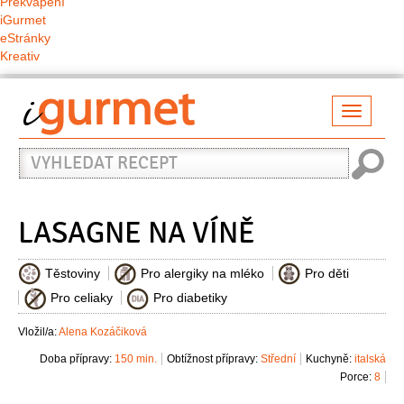
Překvapení
iGurmet
eStránky
Kreativ
Přepno
naviga
Vyhledat
recept
LASAGNE NA VÍNĚ
Těstoviny
Pro alergiky na mléko
Pro děti
Pro celiaky
Pro diabetiky
Vložil/a:
Alena Kozáčiková
Doba přípravy:
150 min.
Obtížnost přípravy:
Střední
Kuchyně:
italská
Porce:
8