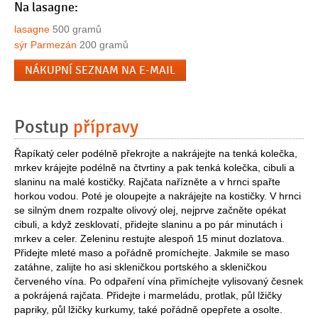
Na lasagne:
lasagne
500 gramů
sýr Parmezán
200 gramů
NÁKUPNÍ SEZNAM NA E-MAIL
Postup
přípravy
Řapíkatý celer podélně překrojte a nakrájejte na tenká kolečka,
mrkev krájejte podélně na čtvrtiny a pak tenká kolečka, cibuli a
slaninu na malé kostičky. Rajčata nařízněte a v hrnci spařte
horkou vodou. Poté je oloupejte a nakrájejte na kostičky. V hrnci
se silným dnem rozpalte olivový olej, nejprve začněte opékat
cibuli, a když zesklovatí, přidejte slaninu a po pár minutách i
mrkev a celer. Zeleninu restujte alespoň 15 minut dozlatova.
Přidejte mleté maso a pořádně promíchejte. Jakmile se maso
zatáhne, zalijte ho asi skleničkou portského a skleničkou
červeného vína. Po odpaření vína přimíchejte vylisovaný česnek
a pokrájená rajčata. Přidejte i marmeládu, protlak, půl lžičky
papriky, půl lžičky kurkumy, také pořádně opepřete a osolte.