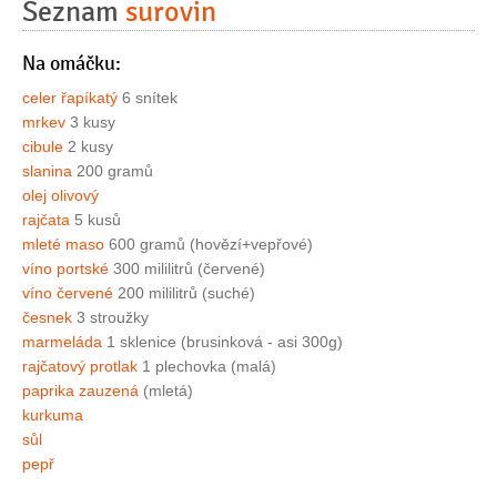
Seznam
surovin
Na omáčku:
celer řapíkatý
6 snítek
mrkev
3 kusy
cibule
2 kusy
slanina
200 gramů
olej olivový
rajčata
5 kusů
mleté maso
600 gramů (hovězí+vepřové)
víno portské
300 mililitrů (červené)
víno červené
200 mililitrů (suché)
česnek
3 stroužky
marmeláda
1 sklenice (brusinková - asi 300g)
rajčatový protlak
1 plechovka (malá)
paprika zauzená
(mletá)
kurkuma
sůl
pepř