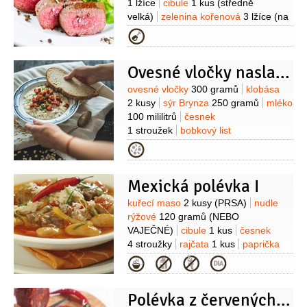
1 lžíce
cibule
1 kus
(středně
velká)
zelenina kořenová
3 lžíce
(na
plátky)
pepř
5
(zrnek)
nové koření
Kategorie
3
(zrnka)
bobkový list
1 kus
tymián
1 snítka
Ovesné vločky naslano
Suroviny
ovesné vločky
300 gramů
klobása
2 kusy
sýr Brynza
250 gramů
mléko
100 mililitrů
česnek
1 stroužek
bobkový list
1 kus
sůl
čerstvě mletý pepř
Kategorie
Mexická polévka I
Suroviny
kuřecí maso
2 kusy
(PRSA)
nudle
rýžové
120 gramů
(NEBO
VAJEČNÉ)
cibule
1 kus
česnek
4 stroužky
rajčata
1 kus
paprička
chilli červená
1 kus
kmín římský
Kategorie
2 lžičky
(drcený)
koření chilli
1/4
lžičky
koriandr
1 lžička
(drcený)
Polévka z červených fazolí
K podávání:
avokádo
koriandr