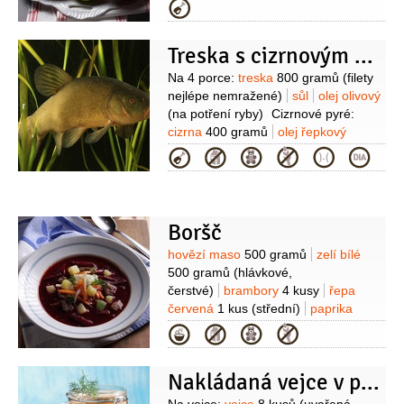
list
1 list
pepř
sůl
šťáva citronová
Kategorie
1 lžička
(nebo limetka )
Treska s cizrnovým pyré a rajčatovou „vodou”
Suroviny
Na 4 porce:
treska
800 gramů
(filety
nejlépe nemražené)
sůl
olej olivový
(na potření ryby)
Cizrnové pyré:
cizrna
400 gramů
olej řepkový
50 mililitrů
máslo
50 gramů
cibule
Kategorie
1 kus
bobkový list
1 lístek
tymián
1 snítka
česnek
1 stroužek
sůl
pepř
Rajčatová
„voda“:
rajčata koktejlová
Boršč
250 gramů
ocet vinný
Suroviny
hovězí maso
500 gramů
zelí bílé
50 mililitrů
olej olivový
50 mililitrů
500 gramů
(hlávkové,
(extra panenský)
cukr krupice
čerstvé)
brambory
4 kusy
řepa
1 lžička
bazalka
10 lístků
(čerstvá +
červená
1 kus
(střední)
paprika
na ozdobení )
estragon
1 snítka
zelená
1 kus
mrkev
1 kus
Kategorie
(není nutný)
sůl
pepř
(větší)
cibule
1 kus
(střední)
rajčatový protlak
Nakládaná vejce v pikantním nálevu
1 balení
petržel kadeřavá/kudrnka
1 lžíce
(čerstvá, nasekaná)