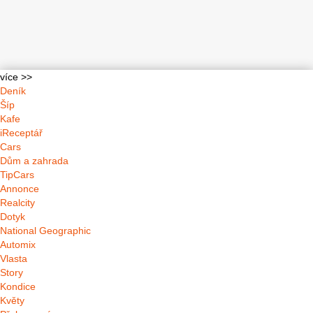
více >>
Deník
Šíp
Kafe
iReceptář
Cars
Dům a zahrada
TipCars
Annonce
Realcity
Dotyk
National Geographic
Automix
Vlasta
Story
Kondice
Květy