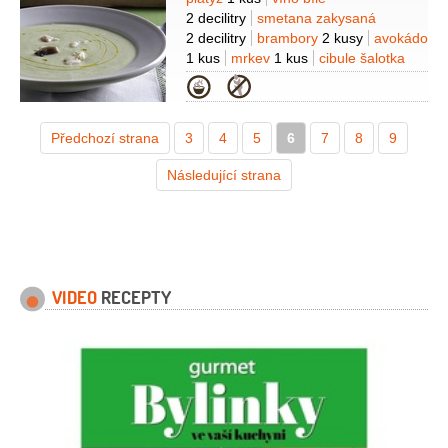
Suroviny
2 decilitry
smetana zakysaná
2 decilitry
brambory
2 kusy
avokádo
1 kus
mrkev
1 kus
cibule šalotka
1 kus
česnek
1 stroužek
bobkový
Kategorie
list
2 listy
Předchozí strana
3
4
5
6
7
8
9
Následující strana
VIDEO
RECEPTY