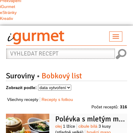
Překvapení
iGurmet
eStránky
Kreativ
Přepno
naviga
Vyhledat
recept
Suroviny
Bobkový list
Zobrazit podle:
Všechny recepty
Recepty s fotkou
Počet receptů:
316
Polévka s mletým masem, kukuřicí a hráškem
Suroviny
olej
1 lžíce
cibule bílá
3 kusy
(středně velké)
hovězí maso