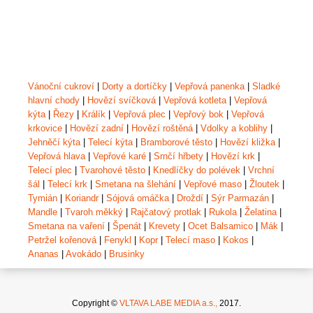
Vánoční cukroví
|
Dorty a dortíčky
|
Vepřová panenka
|
Sladké
hlavní chody
|
Hovězí svíčková
|
Vepřová kotleta
|
Vepřová
kýta
|
Řezy
|
Králík
|
Vepřová plec
|
Vepřový bok
|
Vepřová
krkovice
|
Hovězí zadní
|
Hovězí roštěná
|
Vdolky a koblihy
|
Jehněčí kýta
|
Telecí kýta
|
Bramborové těsto
|
Hovězí kližka
|
Vepřová hlava
|
Vepřové karé
|
Srnčí hřbety
|
Hovězí krk
|
Telecí plec
|
Tvarohové těsto
|
Knedlíčky do polévek
|
Vrchní
šál
|
Telecí krk
|
Smetana na šlehání
|
Vepřové maso
|
Žloutek
|
Tymián
|
Koriandr
|
Sójová omáčka
|
Droždí
|
Sýr Parmazán
|
Mandle
|
Tvaroh měkký
|
Rajčatový protlak
|
Rukola
|
Želatina
|
Smetana na vaření
|
Špenát
|
Krevety
|
Ocet Balsamico
|
Mák
|
Petržel kořenová
|
Fenykl
|
Kopr
|
Telecí maso
|
Kokos
|
Ananas
|
Avokádo
|
Brusinky
Copyright ©
VLTAVA LABE MEDIA a.s.,
2017.