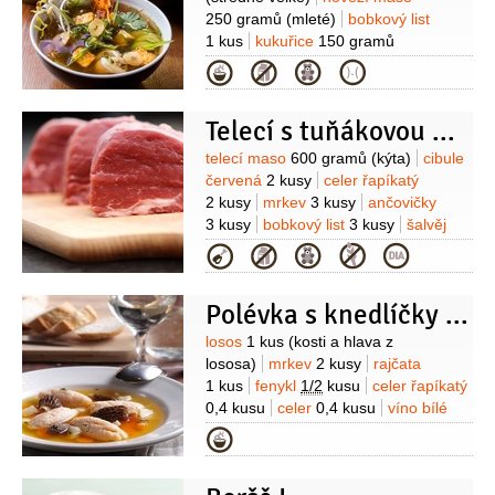
250 gramů
(mleté)
bobkový list
1 kus
kukuřice
150 gramů
(mražená)
hrášek
150 gramů
Kategorie
(mražená)
petržel hladkolistá
(k
podávání)
sůl
(dle chuti)
pepř
(dle
Telecí s tuňákovou omáčkou
chuti)
Suroviny
telecí maso
600 gramů
(kýta)
cibule
červená
2 kusy
celer řapíkatý
2 kusy
mrkev
3 kusy
ančovičky
3 kusy
bobkový list
3 kusy
šalvěj
1 snítka
(čerstvá)
jalovec
Kategorie
3 kuličky
hřebíček
2 kusy
Na
omáčku:
tuňák v oleji
Polévka s knedlíčky z uzeného lososa
300 gramů
vejce
4 kusy
kapary
1 hrst
šťáva citronová
(z 1
Suroviny
losos
1 kus
(kosti a hlava z
citronu)
sůl
K podávání:
lososa)
mrkev
2 kusy
rajčata
kapary
rukola
sýr
1 kus
fenykl
1/2
kusu
celer řapíkatý
Parmezán
ředkvičky
0,4 kusu
celer
0,4 kusu
víno bílé
1 decilitr
(sladší)
sherry suché
Kategorie
1 sklenice
česnek
3 stroužky
Na
noky:
mouka pšeničná hladká