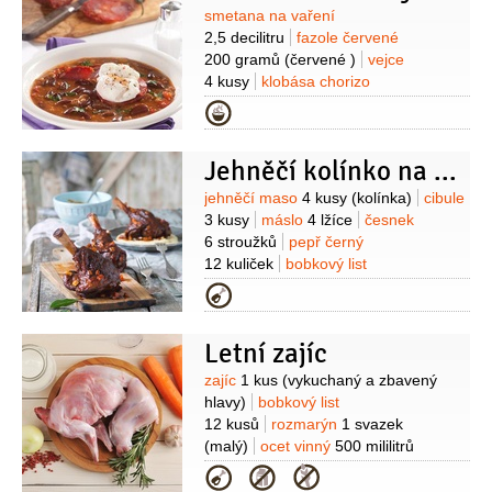
(čerstvý)
limetka
paprička chilli
Suroviny
smetana na vaření
červená
2,5 decilitru
fazole červené
200 gramů
(červené )
vejce
4 kusy
klobása chorizo
100 gramů
mrkev
1 kus
petržel
Kategorie
kořenová
1 kus
brambory
1 kus
cibule
1 kus
paprika sladká
Jehněčí kolínko na víně
2 lžíce
(mletá)
Suroviny
jehněčí maso
4 kusy
(kolínka)
cibule
3 kusy
máslo
4 lžíce
česnek
6 stroužků
pepř černý
12 kuliček
bobkový list
4 kusy
rajčatový protlak
Kategorie
4 lžíce
rozmarýn
4 snítky
víno
červené
700 mililitrů
(suché)
Letní zajíc
Suroviny
zajíc
1 kus
(vykuchaný a zbavený
hlavy)
bobkový list
12 kusů
rozmarýn
1 svazek
(malý)
ocet vinný
500 mililitrů
(bílý)
cibule
1 kus
slanina
Kategorie
150 gramů
petržel hladkolistá