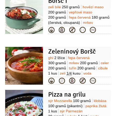
Boršč I
150 gramů
losos
150 gramů
(uzený)
mléko
1,25 decilitru
máslo
Suroviny
zelí bílé
250 gramů
hovězí maso
110 gramů
žloutek
2 kusy
kopr
200 gramů
vepřové maso
2 snítky
cukr
1 špetka
pepř černý
200 gramů
řepa červená
180 gramů
(mletý)
sůl
(čerstvá, oloupaná)
mrkev
120 gramů
(oloupaná)
celer
Kategorie
100 gramů
(oloupaný)
rajčata
2 kusy
rajčatový protlak
60 gramů
olej
3 lžíce
Zeleninový Boršč
Suroviny
ghí
2 lžíce
řepa červená
300 gramů
mrkev
200 gramů
celer
200 gramů
tuřín
200 gramů
cibule
1 kus
zelí
1/4
kusu
voda
1,2 litru
bobkový list
2 listy
Kategorie
Pizza na grilu
Suroviny
sýr Mozzarella
100 gramů
klobása
100 gramů
(pikantní)
paprika žlutá
1 kus
sýr Parmezán