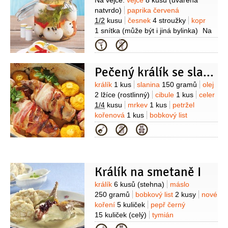
Suroviny
Na vejce:
vejce
8 kusů
(uvařená
natvrdo)
paprika červená
1/2
kusu
česnek
4 stroužky
kopr
1 snítka
(může být i jiná bylinka)
Na
nálev:
voda
700 mililitrů
ocet
Kategorie
150 mililitrů
cukr
1 lžíce
(nebo 2)
sůl
1 lžička
pepř černý
Pečený králík se slaninou a teplou šunkou
5 kuliček
semínko hořčičné
1/2
lžičky
(kávová lžička)
bobkový list
2 kusy
Suroviny
králík
1 kus
slanina
150 gramů
olej
2 lžíce
(rostlinný)
cibule
1 kus
celer
1/4
kusu
mrkev
1 kus
petržel
kořenová
1 kus
bobkový list
2 listy
nové koření
2 kuličky
Kategorie
Králík na smetaně I
Suroviny
králík
6 kusů
(stehna)
máslo
250 gramů
bobkový list
2 kusy
nové
koření
5 kuliček
pepř černý
15 kuliček
(celý)
tymián
2 snítky
cibule
1 kus
mrkev