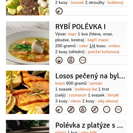
2 kusy
česnek
2 stroužky
bobkový
list
1 list
nové koření
3 kuličky
pepř
Kategorie
černý
1 lžička
(celý - kuličky)
RYBÍ POLÉVKA I
Suroviny
Vývar:
kapr
1 kus
(hlava, ocas,
ploutve, kostra)
kapří maso
200 gramů
celer
1/4
kusu
mrkev
2 kusy
(střední)
petržel kořenová
1 kus
cibule
1 kus
bobkový list
Kategorie
3 kusy
nové koření
5 kuliček
pepř
černý
5 kuliček
Dokončení:
máslo
Losos pečený na bylinkách
150 gramů
mrkev
2 kusy
petržel
kořenová
1 kus
celer
1 kus
Suroviny
losos
600 gramů
tymián
(menší)
mouka pšeničná hladká
1 svazek
bobkový list
1 hrst
3 lžíce
smetana na šlehání
(celý)
rozmarýn
1 svazek
fenykl
100 mililitrů
houska
3 kusy
petržel
3 kusy
citron
2 kusy
olej olivový
hladkolistá
1 hrst
sůl
Kategorie
Polévka z platýze s bylinkami a avokádem
platýz
1 kus
víno bílé