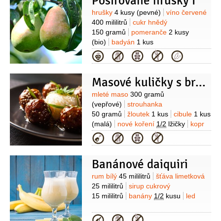
Pošírované hrušky I
Suroviny
hrušky
4 kusy
(pevné)
víno červené
400 mililitrů
cukr hnědý
150 gramů
pomeranče
2 kusy
(bio)
badyán
1 kus
(hvězdička)
skořice
(celá
Kategorie
kousek)
hřebíček
4 kusy
Masové kuličky s brusinkovou omáčkou
Suroviny
mleté maso
300 gramů
(vepřové)
strouhanka
50 gramů
žloutek
1 kus
cibule
1 kus
(malá)
nové koření
1/2
lžičky
kopr
1 hrst
(čerstvý)
sůl
pepř
Omáčka:
Kategorie
brusinky
200 gramů
(mražené)
cukr
krupice
2 lžíce
(2-3 lžíce)
šťáva
Banánové daiquiri
citronová
(z 1/2 citronu)
Suroviny
rum bílý
45 mililitrů
šťáva limetková
25 mililitrů
sirup cukrový
15 mililitrů
banány
1/2
kusu
led
Kategorie