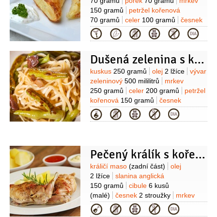
70 gramů
pórek
70 gramů
mrkev
1/2
kusu
med
hořčice plnotučná
150 gramů
petržel kořenová
70 gramů
celer
100 gramů
česnek
1 stroužek
máslo
40 gramů
slanina
Kategorie
25 gramů
Dušená zelenina s kuskusem
Suroviny
kuskus
250 gramů
olej
2 lžíce
vývar
zeleninový
500 mililitrů
mrkev
250 gramů
celer
200 gramů
petržel
kořenová
150 gramů
česnek
1 stroužek
máslo
30 gramů
sůl
Kategorie
Pečený králík s kořenovou zeleninou
Suroviny
králičí maso
(zadní část)
olej
2 lžíce
slanina anglická
150 gramů
cibule
6 kusů
(malé)
česnek
2 stroužky
mrkev
200 gramů
pastinák
Kategorie
200 gramů
celer
150 gramů
celer