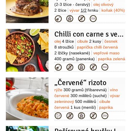
(2-3 lžíce - čerstvý)
olej olivový
2 lžíce
vývar
1/2
hrnku
koňak (40%)
20 mililitrů
smetana
Kategorie
1/2
hrnku
sůl
pepř
(mletý černý)
Chilli con carne s vepřovým masem I
Suroviny
olej
4 lžíce
cibule
2 kusy
česnek
8 stroužků
paprička chilli červená
2 lžičky
(nasekané)
vepřové maso
400 gramů
(panenka)
paprika zelená
2 kusy
fazole bílé
1 plechovka
vývar
Kategorie
kuřecí
400 mililitrů
rajčatový protlak
4 lžíce
„Červené“ rizoto
Suroviny
rýže
300 gramů
(tříbarevná)
víno
červené
300 mililitrů
(suché)
vývar
zeleninový
500 mililitrů
cibule
červená
1 kus
(menší)
paprika
červená
1 kus
(malá)
olej olivový
Kategorie
2 lžíce
máslo
30 gramů
sýr
60 gramů
(Pecorino nebo
parmezán)
sůl