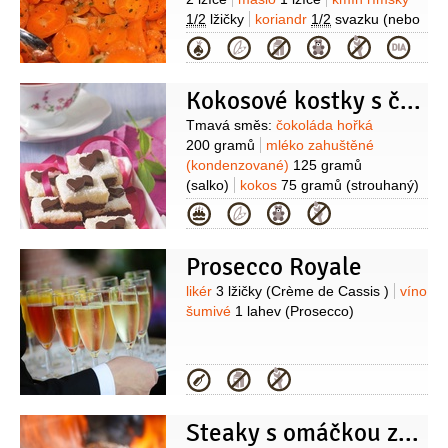
1/2
lžičky
koriandr
1/2
svazku
(nebo
petrželky)
pepř
sůl
Kategorie
Kokosové kostky s čokoládovými srdíčky
Suroviny
Tmavá směs:
čokoláda hořká
200 gramů
mléko zahuštěné
(kondenzované)
125 gramů
(salko)
kokos
75 gramů
(strouhaný)
Světlá směs:
čokoláda bílá
Kategorie
200 gramů
mléko zahuštěné
(kondenzované)
125 gramů
Prosecco Royale
(salko)
kokos
75 gramů
(strouhaný)
čokoládová srdíčka Dr.
Suroviny
likér
3 lžičky
(Crème de Cassis )
víno
Oetker
1 balení
šumivé
1 lahev
(Prosecco)
Kategorie
Steaky s omáčkou z pomerančového pepře