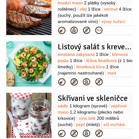
Suroviny
hovězí maso
2 plátky
(vysoký
roštěnec)
olej
1 lžíce
vermut
4 lžíce
(suchý, použít lze jakékoli
aromatizované víno)
vývar kuřecí
100 mililitrů
pomerančová kůra
Kategorie
1 lžíce
(najemno nastrouhaná)
pepř
1 lžíce
(hrubě mletý)
smetana
Listový salát s krevetami
200 mililitrů
(30%)
sůl
Pečená
zelenina:
pórek
1 kus
žampiony
Suroviny
smetana zakysaná
1 lžíce
křenová
4 kusy
ředkvičky
6 kusů
brokolice
pasta
1 lžíce
šťáva limetková
(z 1 bio
4 kusy
(růžičky)
paprika žlutá
limetky)
limetková kůra
1 lžíce
1 kus
olej olivový
4 lžíce
šťáva
(najemno nastrouhané)
med
pomerančová
(z 1
1 lžička
zázvor
1/2
lžičky
(najemno
Kategorie
pomeranče)
šalvěj
(lístky)
sůl
nastrouhaný)
olej olivový
2 lžíce
(extra panenský)
krevety
10 kusů
Skřivani ve skleničce
(velké uvařené)
směs listových
salátů
2 hrsti
Suroviny
sádlo
1 kilogram
(syrové)
vepřové
maso
1,2 kilogramu
(plecko nebo
krkovice)
víno bílé
200 mililitrů
(suché)
pepř
(mletý)
sůl mořská
(hrubá)
Kategorie