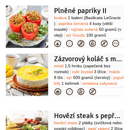
řapíkatý
2 snítky
Plněné papriky II
Suroviny
kuskus
1 balení
(Basilicata LeGracie
)
paprika červená
4 kusy
(větší
masité)
rajčata sušená
50 gramů
(v
oleji)
sýr Gouda
100 gramů
(nastrouhaný)
sůl
oregano
semínka
Kategorie
slunečnicová
20 gramů
(pražená)
Zázvorový koláč s mangem
Suroviny
müsli
1,5 hrnku
(zapečené bez
rozinek)
cukr krystal
3 lžíce
máslo
8 lžic
sýr
500 gramů
(čerstvý)
jogurt
bílý
1 kelímek
smetana zakysaná
1 kelímek
med
3 lžíce
(+ na
Kategorie
pokapání)
zázvor
1 lžička
(1-2 lžičky
, nastrouhaný)
mango
1 kus
Hovězí steak s pepřovou omáčkou
Suroviny
hovězí maso
2 plátky
(svíčková nebo
vysoký roštěnec)
pepř zelený
2 lžíce