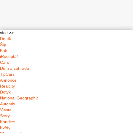
více >>
Deník
Šíp
Kafe
iReceptář
Cars
Dům a zahrada
TipCars
Annonce
Realcity
Dotyk
National Geographic
Automix
Vlasta
Story
Kondice
Květy