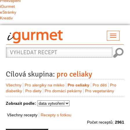
Překvapení
iGurmet
eStránky
Kreativ
Přepno
naviga
Vyhledat
recept
Cílová skupina:
pro celiaky
Všechny
Pro alergiky na mléko
Pro celiaky
Pro děti
Pro
diabetiky
Pro diety
Pro domácí pekárny
Pro vegetariány
Zobrazit podle:
Všechny recepty
Recepty s fotkou
Počet receptů:
2961