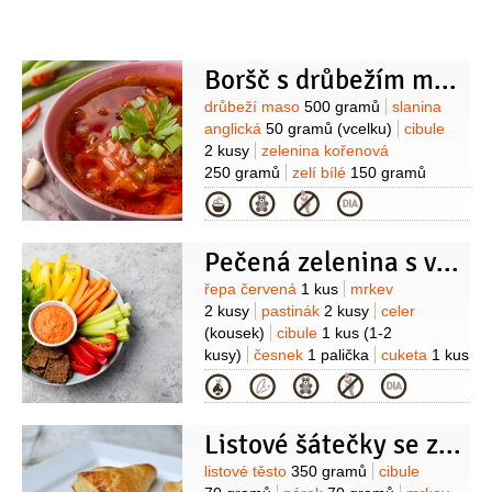
1 kus
vanilkový extrakt
1 lžíce
Boršč s drůbežím masem
Suroviny
drůbeží maso
500 gramů
slanina
anglická
50 gramů
(vcelku)
cibule
2 kusy
zelenina kořenová
250 gramů
zelí bílé
150 gramů
(čerstvé)
brambory
150 gramů
řepa
Kategorie
červená
100 gramů
rajčatový protlak
1 lžíce
pepř
1 lžička
(celý)
Pečená zelenina s variacemi dipů
Suroviny
řepa červená
1 kus
mrkev
2 kusy
pastinák
2 kusy
celer
(kousek)
cibule
1 kus
(1-2
kusy)
česnek
1 palička
cuketa
1 kus
(malá)
brambory
(několik)
Dipy:
Kategorie
jogurt bílý
2 kelímky
smetana
zakysaná
1 kelímek
česnek
Listové šátečky se zeleninovou náplní
1 stroužek
(1-2 stroužky)
bylinky
(směs nasekané)
kopr
(čerstvý nebo
Suroviny
listové těsto
350 gramů
cibule
mraený)
olej olivový
citron