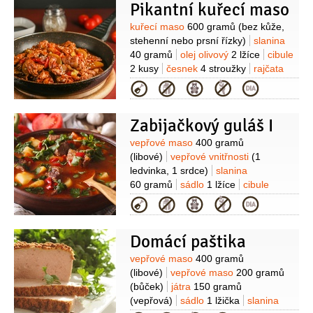
Pikantní kuřecí maso
Suroviny
kuřecí maso
600 gramů
(bez kůže,
stehenní nebo prsní řízky)
slanina
40 gramů
olej olivový
2 lžíce
cibule
2 kusy
česnek
4 stroužky
rajčata
sterilovaná
1 plechovka
(oloupaná
Kategorie
krájená)
paprička chilli červená
4 kusy
čokoláda hořká
40 gramů
Zabijačkový guláš I
(vysokoprocentní)
cukr hnědý
1 lžíce
Suroviny
vepřové maso
400 gramů
(libové)
vepřové vnitřnosti
(1
ledvinka, 1 srdce)
slanina
60 gramů
sádlo
1 lžíce
cibule
3 kusy
játra
200 gramů
Kategorie
(vepřová)
paprika sladká
1 lžíce
česnek
(podle chuti)
chléb
Domácí paštika
1 plátek
Suroviny
vepřové maso
400 gramů
(libové)
vepřové maso
200 gramů
(bůček)
játra
150 gramů
(vepřová)
sádlo
1 lžička
slanina