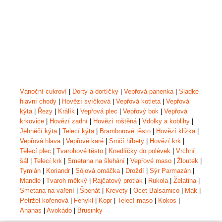
Vánoční cukroví
|
Dorty a dortíčky
|
Vepřová panenka
|
Sladké
hlavní chody
|
Hovězí svíčková
|
Vepřová kotleta
|
Vepřová
kýta
|
Řezy
|
Králík
|
Vepřová plec
|
Vepřový bok
|
Vepřová
krkovice
|
Hovězí zadní
|
Hovězí roštěná
|
Vdolky a koblihy
|
Jehněčí kýta
|
Telecí kýta
|
Bramborové těsto
|
Hovězí kližka
|
Vepřová hlava
|
Vepřové karé
|
Srnčí hřbety
|
Hovězí krk
|
Telecí plec
|
Tvarohové těsto
|
Knedlíčky do polévek
|
Vrchní
šál
|
Telecí krk
|
Smetana na šlehání
|
Vepřové maso
|
Žloutek
|
Tymián
|
Koriandr
|
Sójová omáčka
|
Droždí
|
Sýr Parmazán
|
Mandle
|
Tvaroh měkký
|
Rajčatový protlak
|
Rukola
|
Želatina
|
Smetana na vaření
|
Špenát
|
Krevety
|
Ocet Balsamico
|
Mák
|
Petržel kořenová
|
Fenykl
|
Kopr
|
Telecí maso
|
Kokos
|
Ananas
|
Avokádo
|
Brusinky