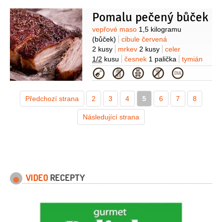
Pomalu pečený bůček
Suroviny
vepřové maso
1,5 kilogramu
(bůček)
cibule červená
2 kusy
mrkev
2 kusy
celer
1/2
kusu
česnek
1 palička
tymián
2 snítky
sůl
pepř
Kategorie
Předchozí strana
2
3
4
5
6
7
8
Následující strana
VIDEO
RECEPTY