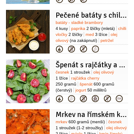
Pečené batáty s chilli a medem
Suroviny
batáty - sladké brambory
4 kusy
paprika
2 lžičky
(mletá)
chilli
vločky
2 lžičky
med
3 lžíce
olej
olivový
(na zakápnutí)
petržel
hladkolistá
1 hrst
šťáva limetková
(z
Kategorie
1 limetky)
sůl
pepř
Špenát s rajčátky a jogurtem
Suroviny
česnek
1 stroužek
olej olivový
1 lžíce
rajčátka cherry
250 gramů
špenát
600 gramů
(čerstvý)
jogurt
50 mililitrů
(smetanový)
sýr Parmezán
Kategorie
50 gramů
muškátový květ
sůl
Mrkev na římském kmínu
Suroviny
mrkev
600 gramů
(menší)
česnek
1 stroužek
(1-2 stroužky)
olej olivový
2 lžíce
máslo
1 lžíce
kmín římský