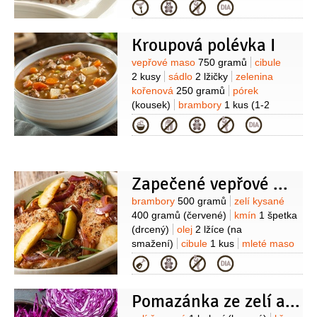
100 gramů
cibule
1 kus
rohlík
Kategorie
2 kusy
smetana
150 mililitrů
žloutek
3 kusy
Kroupová polévka I
Suroviny
vepřové maso
750 gramů
cibule
2 kusy
sádlo
2 lžičky
zelenina
kořenová
250 gramů
pórek
(kousek)
brambory
1 kus
(1-2
kusy)
kroupy
120 gramů
bobkový
Kategorie
list
2 listy
nové koření
4 kuličky
Zapečené vepřové maso
Suroviny
brambory
500 gramů
zelí kysané
400 gramů
(červené)
kmín
1 špetka
(drcený)
olej
2 lžíce
(na
smažení)
cibule
1 kus
mleté maso
400 gramů
(vepřové)
vývar hovězí
Kategorie
200 mililitrů
máslo
1 lžíce
smetana
zakysaná
1,5 kelímku
Pomazánka ze zelí a křenu