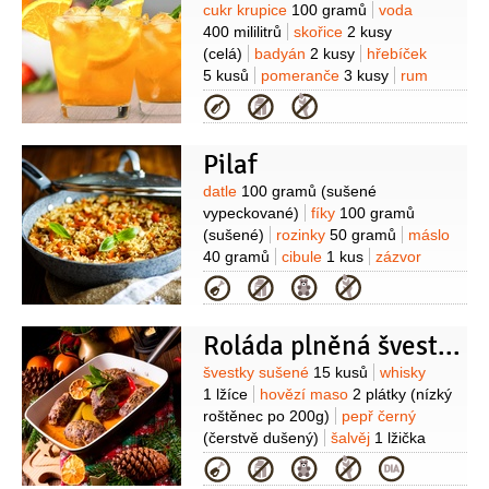
Suroviny
cukr krupice
100 gramů
voda
400 mililitrů
skořice
2 kusy
(celá)
badyán
2 kusy
hřebíček
5 kusů
pomeranče
3 kusy
rum
hnědý - tuzemský
200 mililitrů
citron
Kategorie
1 kus
Pilaf
Suroviny
datle
100 gramů
(sušené
vypeckované)
fíky
100 gramů
(sušené)
rozinky
50 gramů
máslo
40 gramů
cibule
1 kus
zázvor
40 gramů
(čerstvý oloupaný)
kuřecí
Kategorie
maso
250 gramů
(vykoštěné)
kurkuma
Roláda plněná švestkami
1 lžička
paprika feferonka
1 kus
Suroviny
švestky sušené
15 kusů
whisky
1 lžíce
hovězí maso
2 plátky
(nízký
roštěnec po 200g)
pepř černý
(čerstvě dušený)
šalvěj
1 lžička
(nasekaná)
rozmarýn
Kategorie
2 snítky
klobása
2 kusy
(krůtí nebo