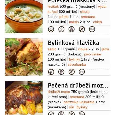
Polévka hrášková s krutony
Suroviny
hrášek
500 gramů
(mražený)
vývar
kuřecí
500 mililitrů
cibule
1 kus
pórek
1 kus
smetana
100 mililitrů
máslo
2 lžíce
chléb
toastový
5 plátků
sůl
pepř
Kategorie
Bylinková hlavička
Suroviny
sádlo
100 gramů
cibule
2 kusy
játra
200 gramů
(drůbeží)
pivo černé
100 mililitrů
bylinky
1 hrst
(řerstvé
nasekané)
strouhanka
500 gramů
mléko
Kategorie
300 mililitrů
uzené maso
200 gramů
(vařené)
vepřové maso
200 gramů
Pečená drůbeží mozaika
(bůček pečený)
Suroviny
drůbeží maso
750 gramů
(krůtí nebo
kuřecí prsa)
smetana
200 mililitrů
(sladká)
petrželka velkolistá
1 hrst
(nasekaná)
sůl
bylinky
(provensálská bylinková směs
Kategorie