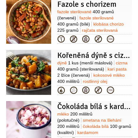
Fazole s chorizem
Suroviny
fazole sterilované
400 gramů
(červené)
fazole sterilované
400 gramů
(bílé)
klobása chorizo
225 gramů
rajčata sterilovaná
400 gramů
cibule
1 kus
česnek
Kategorie
2 stroužky
paprika zauzená
1 lžíce
tymián
2 snítky
Kořeněná dýně s cizrnou
(čerstvý)
oregano
2 snítky
(čerstvé)
Suroviny
dýně
1 kus
(menší máslová)
cizrna
400 gramů
(sterilovaná)
kari pasta
2 lžíce
(červená)
kokosové mléko
400 mililitrů
rostlinný olej
2 lžíce
sůl
koriandr
Kategorie
(čerstvý)
kokosové lupínky
(k
podávání)
Čokoláda bílá s kardamomem
Suroviny
mléko
200 mililitrů
(polotučné)
smetana na šlehání
200 mililitrů
čokoláda bílá
100 gramů
(kvalitní)
kardamom