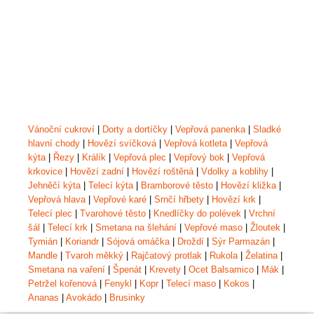
Vánoční cukroví
|
Dorty a dortíčky
|
Vepřová panenka
|
Sladké
hlavní chody
|
Hovězí svíčková
|
Vepřová kotleta
|
Vepřová
kýta
|
Řezy
|
Králík
|
Vepřová plec
|
Vepřový bok
|
Vepřová
krkovice
|
Hovězí zadní
|
Hovězí roštěná
|
Vdolky a koblihy
|
Jehněčí kýta
|
Telecí kýta
|
Bramborové těsto
|
Hovězí kližka
|
Vepřová hlava
|
Vepřové karé
|
Srnčí hřbety
|
Hovězí krk
|
Telecí plec
|
Tvarohové těsto
|
Knedlíčky do polévek
|
Vrchní
šál
|
Telecí krk
|
Smetana na šlehání
|
Vepřové maso
|
Žloutek
|
Tymián
|
Koriandr
|
Sójová omáčka
|
Droždí
|
Sýr Parmazán
|
Mandle
|
Tvaroh měkký
|
Rajčatový protlak
|
Rukola
|
Želatina
|
Smetana na vaření
|
Špenát
|
Krevety
|
Ocet Balsamico
|
Mák
|
Petržel kořenová
|
Fenykl
|
Kopr
|
Telecí maso
|
Kokos
|
Ananas
|
Avokádo
|
Brusinky