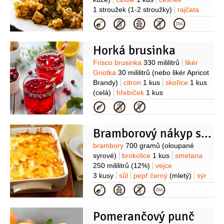
1 stroužek
(1-2 stroužky)
rajčata
3 kusy
(nebo malá konzerva
Kategorie
nakládaných rajčat )
rýže
250 gramů
vývar
800 mililitrů
sůl
Horká brusinka
Suroviny
Frisco brusinka
330 mililitrů
likér
Griotka
30 mililitrů
(nebo likér Apricot
Brandy)
citron
1 kus
skořice
1 kus
(celá)
hřebíček
1 kus
Kategorie
Bramborový nákyp s krevetami
Suroviny
brambory
700 gramů
(oloupané
syrové)
brokolice
1 kus
smetana
250 mililitrů
(12%)
vejce
3 kusy
sůl
pepř černý
(mletý)
sýr
Čedar
100 gramů
Kategorie
(nastrouhaný)
krevety
200 gramů
(oloupané)
máslo
1 lžíce
(na
Pomerančový punč
vymazání formy)