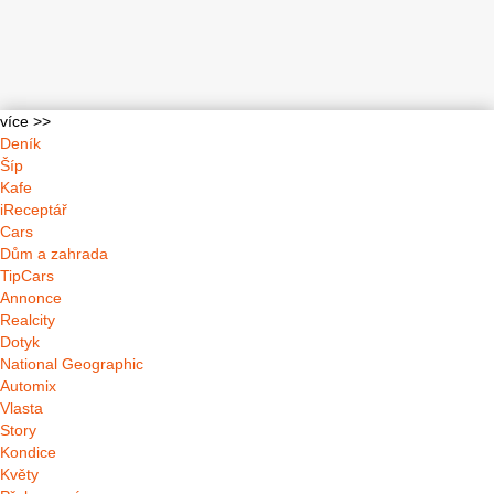
více >>
Deník
Šíp
Kafe
iReceptář
Cars
Dům a zahrada
TipCars
Annonce
Realcity
Dotyk
National Geographic
Automix
Vlasta
Story
Kondice
Květy