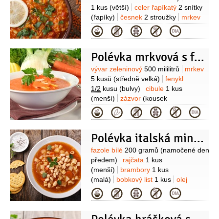
1 kus
(větší)
celer řapíkatý
2 snítky
(řapíky)
česnek
2 stroužky
mrkev
2 kusy
rajčata sterilovaná
1 konzerva
Kategorie
(loupaná)
vývar hovězí
1 litr
máslo
2 lžíce
tymián
1 lžička
Polévka mrkvová s fenyklem
Suroviny
vývar zeleninový
500 mililitrů
mrkev
5 kusů
(středně velká)
fenykl
1/2
kusu
(bulvy)
cibule
1 kus
(menší)
zázvor
(kousek
čerstvéého)
semínka fenyklová
Kategorie
1/4
lžičky
semínka
1/4
lžičky
(koriandrová)
sůl
pepř
Polévka italská minestrone
Suroviny
fazole bílé
200 gramů
(namočené den
předem)
rajčata
1 kus
(menší)
brambory
1 kus
(malá)
bobkový list
1 kus
olej
olivový
pancetta
4 plátky
mrkev
Kategorie
2 kusy
(střední)
celer řapíkatý
2 snítky
(řapíky)
cibule
2 kusy