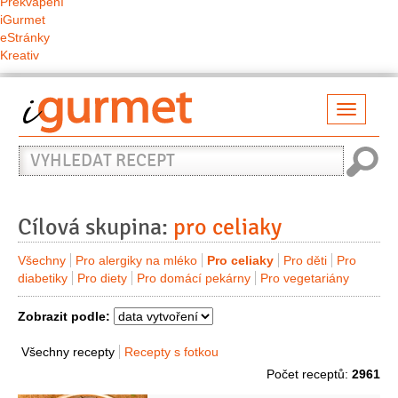
Překvapení
iGurmet
eStránky
Kreativ
Přepno
naviga
Vyhledat
recept
Cílová skupina:
pro celiaky
Všechny
Pro alergiky na mléko
Pro celiaky
Pro děti
Pro
diabetiky
Pro diety
Pro domácí pekárny
Pro vegetariány
Zobrazit podle:
Všechny recepty
Recepty s fotkou
Počet receptů:
2961