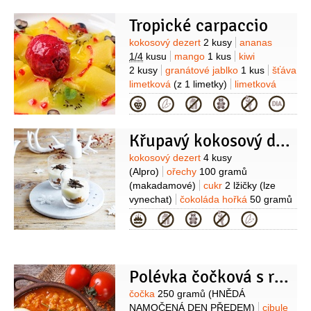
Tropické carpaccio
Suroviny
kokosový dezert
2 kusy
ananas
1/4
kusu
mango
1 kus
kiwi
2 kusy
granátové jablko
1 kus
šťáva
limetková
(z 1 limetky)
limetková
kůra
(z 1 limetky)
koření chilli
Kategorie
2 lžičky
máta
(lístky)
Křupavý kokosový dezert
Suroviny
kokosový dezert
4 kusy
(Alpro)
ořechy
100 gramů
(makadamové)
cukr
2 lžičky
(lze
vynechat)
čokoláda hořká
50 gramů
(vysokoprocentní)
Kategorie
Polévka čočková s rajčaty
Suroviny
čočka
250 gramů
(HNĚDÁ
NAMOČENÁ DEN PŘEDEM)
cibule