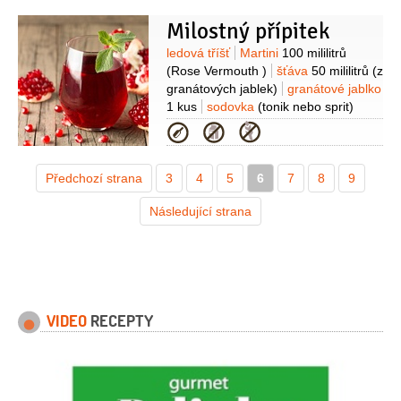
kuřecí)
slanina anglická
Milostný přípitek
10 plátků
batáty - sladké brambory
600 gramů
Suroviny
ledová tříšť
Martini
100 mililitrů
(Rose Vermouth )
šťáva
50 mililitrů
(z
granátových jablek)
granátové jablko
1 kus
sodovka
(tonik nebo sprit)
Kategorie
Předchozí strana
3
4
5
6
7
8
9
Následující strana
VIDEO
RECEPTY