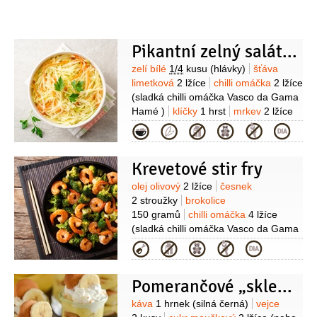
(čerstvý)
cukr
1 lžička
(1-2 lžičky
nebo podle chuti)
Pikantní zelný salát s chilli
Suroviny
zelí bílé
1/4
kusu
(hlávky)
šťáva
limetková
2 lžíce
chilli omáčka
2 lžíce
(sladká chilli omáčka Vasco da Gama
Hamé )
klíčky
1 hrst
mrkev
2 lžíce
(nahrubo nastrouhaná)
rybí omáčka
Kategorie
3 lžíce
zázvor
1 lžíce
(nastrouhaný
čerstvý)
Krevetové stir fry
Suroviny
olej olivový
2 lžíce
česnek
2 stroužky
brokolice
150 gramů
chilli omáčka
4 lžíce
(sladká chilli omáčka Vasco da Gama
Hamé )
ořechy kešu
1 hrst
zázvor
Kategorie
(kousek)
krevety
200 gramů
(loupané)
hrášek cukrový
Pomerančové „skleničkové“ tiramisu
150 gramů
limetka
1,5 kusu
Suroviny
káva
1 hrnek
(silná černá)
vejce