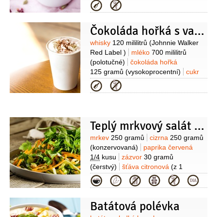
8 kuliček
muškátový oříšek
(na
Kategorie
ozdobu)
Čokoláda hořká s vanilkou
Suroviny
whisky
120 mililitrů
(Johnnie Walker
Red Label )
mléko
700 mililitrů
(polotučné)
čokoláda hořká
125 gramů
(vysokoprocentní)
cukr
2 lžíce
vanilkový lusk
1 kus
sůl
Kategorie
1 špetka
smetana na šlehání
(na
ozdobu)
Teplý mrkvový salát s cizrnou
Suroviny
mrkev
250 gramů
cizrna
250 gramů
(konzervovaná)
paprika červená
1/4
kusu
zázvor
30 gramů
(čerstvý)
šťáva citronová
(z 1
citronu)
rukola
1 hrst
petrželka
Kategorie
velkolistá
2 lžíce
(2-3 lžíce
nasekané)
sůl
pepř
Batátová polévka