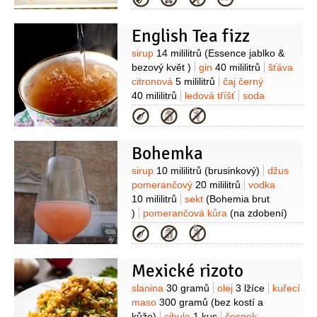
)
česnek
1 stroužek
pepř černý
(mletý)
uzené maso
150 gramů
English Tea fizz
(vařené)
paprika červená
1 kus
Suroviny
sirup
14 mililitrů
(Essence jablko &
bezový květ )
gin
40 mililitrů
šťáva
citronová
5 mililitrů
čaj černý
40 mililitrů
ledová tříšť
soda
100 mililitrů
Kategorie
Bohemka
Suroviny
sirup
10 mililitrů
(brusinkový)
džus
pomerančový
20 mililitrů
vodka
10 mililitrů
sekt
(Bohemia brut
)
pomerančová kůra
(na zdobení)
Kategorie
Mexické rizoto
Suroviny
slanina
30 gramů
olej
3 lžíce
kuřecí
maso
300 gramů
(bez kostí a
kůže)
cibule
1 kus
česnek