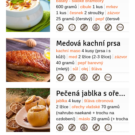
Suroviny
batáty - sladké brambory
600 gramů
cibule
1 kus
mrkev
1 kus
česnek
2 stroužky
zázvor
25 gramů
(čerstvý)
pepř
(čersvě
mletý)
sůl
olej olivový
Kategorie
4 lžíce
petrželka velkolistá
1 hrst
Medová kachní prsa
Suroviny
kachní maso
4 kusy
(prsa i s
kůží)
med
2 lžíce
(2-3 lžíce)
zázvor
40 gramů
pepř barevný
(mletý)
sůl
olej
šťáva
pomerančová
(z 1 pomeranče)
Kategorie
Pečená jablka s ořechy
Suroviny
jablka
4 kusy
šťáva citronová
2 lžíce
ořechy vlašské
70 gramů
(nahrubo naekané + trochu na
ozdobení)
máslo
20 gramů
(+ trocha
na vymazání)
džem
2 lžíce
Kategorie
(zázvorový)
zázvor
15 gramů