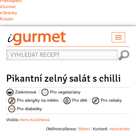
Překvapení
iGurmet
eStránky
Kreativ
Přepno
naviga
Vyhledat
recept
Pikantní zelný salát s chilli
Zeleninové
Pro vegetariány
Pro alergiky na mléko
Pro děti
Pro celiaky
Pro diabetiky
Vložil/a:
Alena Kozáčiková
Obtížnost přípravy:
Střední
Kuchyně:
mezinárodní