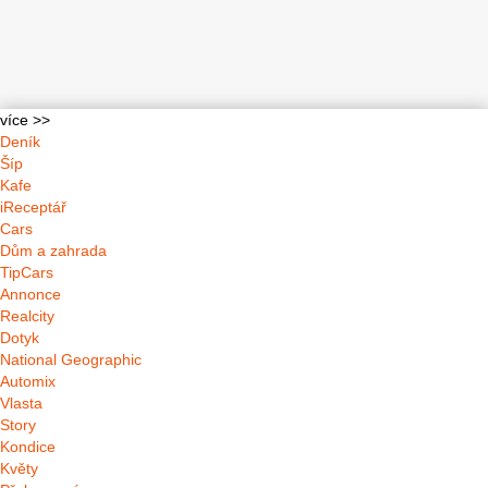
více >>
Deník
Šíp
Kafe
iReceptář
Cars
Dům a zahrada
TipCars
Annonce
Realcity
Dotyk
National Geographic
Automix
Vlasta
Story
Kondice
Květy