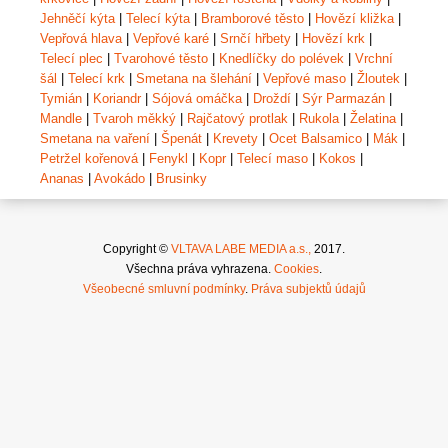
Jehněčí kýta
|
Telecí kýta
|
Bramborové těsto
|
Hovězí kližka
|
Vepřová hlava
|
Vepřové karé
|
Srnčí hřbety
|
Hovězí krk
|
Telecí plec
|
Tvarohové těsto
|
Knedlíčky do polévek
|
Vrchní
šál
|
Telecí krk
|
Smetana na šlehání
|
Vepřové maso
|
Žloutek
|
Tymián
|
Koriandr
|
Sójová omáčka
|
Droždí
|
Sýr Parmazán
|
Mandle
|
Tvaroh měkký
|
Rajčatový protlak
|
Rukola
|
Želatina
|
Smetana na vaření
|
Špenát
|
Krevety
|
Ocet Balsamico
|
Mák
|
Petržel kořenová
|
Fenykl
|
Kopr
|
Telecí maso
|
Kokos
|
Ananas
|
Avokádo
|
Brusinky
Copyright ©
VLTAVA LABE MEDIA a.s.,
2017.
Všechna práva vyhrazena.
Cookies
.
Všeobecné smluvní podmínky
.
Práva subjektů údajů