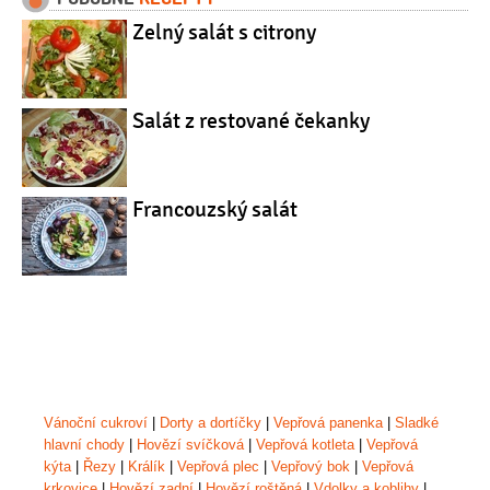
Zelný salát s citrony
Salát z restované čekanky
Francouzský salát
Vánoční cukroví
|
Dorty a dortíčky
|
Vepřová panenka
|
Sladké
hlavní chody
|
Hovězí svíčková
|
Vepřová kotleta
|
Vepřová
kýta
|
Řezy
|
Králík
|
Vepřová plec
|
Vepřový bok
|
Vepřová
krkovice
|
Hovězí zadní
|
Hovězí roštěná
|
Vdolky a koblihy
|