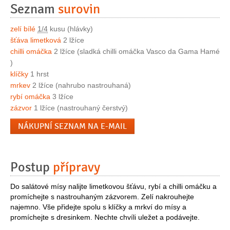
Seznam
surovin
zelí bílé
1/4
kusu (hlávky)
šťáva limetková
2 lžíce
chilli omáčka
2 lžíce (sladká chilli omáčka Vasco da Gama Hamé
)
klíčky
1 hrst
mrkev
2 lžíce (nahrubo nastrouhaná)
rybí omáčka
3 lžíce
zázvor
1 lžíce (nastrouhaný čerstvý)
NÁKUPNÍ SEZNAM NA E-MAIL
Postup
přípravy
Do salátové mísy nalijte limetkovou šťávu, rybí a chilli omáčku a
promíchejte s nastrouhaným zázvorem. Zelí nakrouhejte
najemno. Vše přidejte spolu s klíčky a mrkví do mísy a
promíchejte s dresinkem. Nechte chvíli uležet a podávejte.