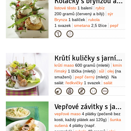
Koláčky s brynzou a rybízem
součástí balení)
Suroviny
listové těsto
1 balení
rybíz
200 gramů
(červený a bílý)
sýr
Brynza
1 balíček
rukola
1 svazek
smetana
2,5 lžíce
pepř
černý
(mletý)
sůl
vejce
(na
Kategorie
potření)
mouka pšeničná hladká
(na
vál)
Krůtí kuličky s jarním salátem
Suroviny
krůtí maso
600 gramů
(mleté)
kmín
římský
1 lžička
(mletý)
sůl
olej
(na
smažení)
pepř černý
(mletý)
Na
salát:
ředkvičky
1 svazek
salát
hlávkový
1 kus
rukola
1/2
balení
Na
Kategorie
zálivku:
jogurt bílý
1 kelímek
(řeckého
typu)
olej olivový
2 lžíce
šťáva
Vepřové závitky s jablečno-cibulovou marmeládou
citronová
(z půlky citronu)
sůl
Suroviny
vepřové maso
4 plátky
(pečeně bez
kosti, každý plátek asi 120g)
šunka
sušená
4 plátky
(např.