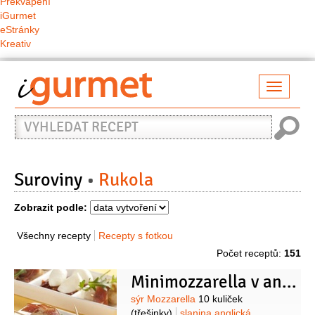
Překvapení
iGurmet
eStránky
Kreativ
Přepno
naviga
Vyhledat
recept
Suroviny
Rukola
Zobrazit podle:
Všechny recepty
Recepty s fotkou
Počet receptů:
151
Minimozzarella v anglické slanině
Suroviny
sýr Mozzarella
10 kuliček
(třešinky)
slanina anglická