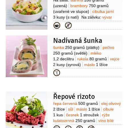
Suroviny
Na salát:
slanina
200 gramů
(uzená)
brambory
750 gramů
(uvařené ve slupce)
cibulka jarní
3 kusy
(s natí)
Na zálivku:
vývar
masový
2 lžíce
olej olivový
Kategorie
2 lžíce
ocet vinný
1 lžíce
sůl
pepř
černý
(mletý)
bylinky
1 lžíce
(jemně
Nadívaná šunka
nasekané - petrželka, bazalka,
estragon)
Na podávání:
rukola
Suroviny
šunka
250 gramů
(plátky)
pečivo
1 svazek
sýr Parmezán
40 gramů
250 gramů
(světlé)
mléko
1,2 decilitru
rukola
80 gramů
vejce
2 kusy
(syrová)
máslo
1 lžíce
(rozpuštěné)
sůl
vejce
3 kusy
Kategorie
(uvařená natvrdo)
Řepové rizoto
Suroviny
řepa červená
500 gramů
olej olivový
2 lžíce
sůl
máslo
1 lžíce
cibule
1 kus
česnek
1 stroužek
rýže
kulatozrnná
250 gramů
víno bílé
150 mililitrů
vývar zeleninový