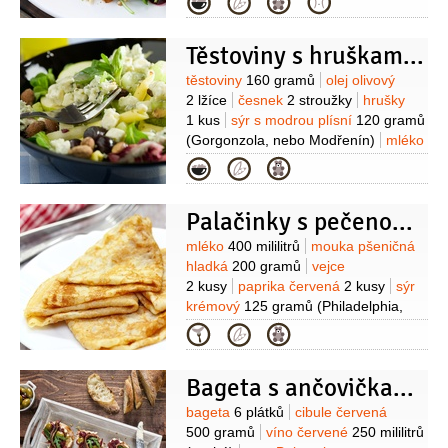
Kategorie
plísní
50 gramů
ostružiny
100 gramů
sůl
(dle chuti)
pepř
(dle
Těstoviny s hruškami a sýrem Gorgonzola
chuti)
Suroviny
těstoviny
160 gramů
olej olivový
2 lžíce
česnek
2 stroužky
hrušky
1 kus
sýr s modrou plísní
120 gramů
(Gorgonzola, nebo Modřenín)
mléko
(dle potřeby)
vejce
1 kus
mandle
Kategorie
(nebo pekanové ořechy)
rukola
(dle
chuti)
Palačinky s pečenou paprikou
Suroviny
mléko
400 mililitrů
mouka pšeničná
hladká
200 gramů
vejce
2 kusy
paprika červená
2 kusy
sýr
krémový
125 gramů
(Philadelphia,
nebo Buko)
česnek
Kategorie
2 stroužky
rukola
1 hrst
(velká)
sůl
pepř
Bageta s ančovičkami a cibulovou marmeládou
Suroviny
bageta
6 plátků
cibule červená
500 gramů
víno červené
250 mililitrů