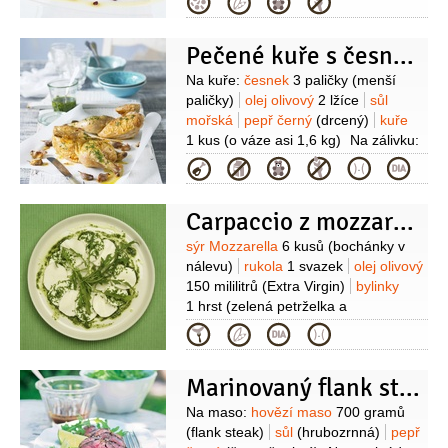
Kategorie
700 mililitrů
Pečené kuře s česnekem a rukolou
Suroviny
Na kuře:
česnek
3 paličky
(menší
paličky)
olej olivový
2 lžíce
sůl
mořská
pepř černý
(drcený)
kuře
1 kus
(o váze asi 1,6 kg)
Na zálivku:
rukola
1 hrnek
(jemně
Kategorie
nasekaná)
šťáva citronová
2 lžíce
olej olivový
60 mililitrů
(Extra
Carpaccio z mozzarelly
Virgin)
sůl
pepř černý
(mletý)
Suroviny
sýr Mozzarella
6 kusů
(bochánky v
nálevu)
rukola
1 svazek
olej olivový
150 mililitrů
(Extra Virgin)
bylinky
1 hrst
(zelená petrželka a
pažitka)
pepř černý
(čerstvě
Kategorie
mletý)
sůl
Marinovaný flank steak
Suroviny
Na maso:
hovězí maso
700 gramů
(flank steak)
sůl
(hrubozrnná)
pepř