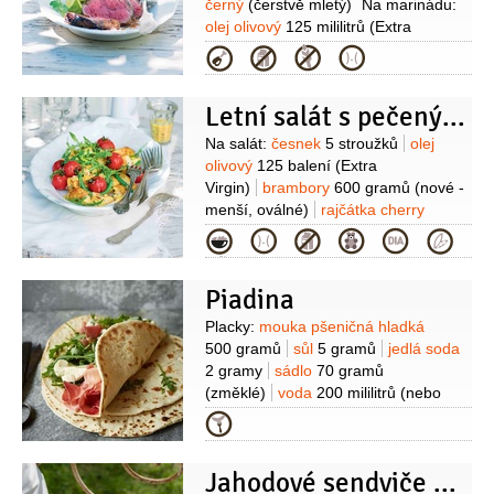
černý
(čerstvě mletý)
Na marinádu:
olej olivový
125 mililitrů
(Extra
Virgin)
sójová omáčka
Kategorie
125 mililitrů
šťáva citronová
125 mililitrů
(čerstvě
Letní salát s pečenými brambůrky
vymačkaná)
cukr třtinový
2 lžíce
česnek
2 stroužky
Kromě
Suroviny
Na salát:
česnek
5 stroužků
olej
toho:
olej slunečnicový
rukola
olivový
125 balení
(Extra
1 hrst
citron
1 kus
(nebo limetka)
Virgin)
brambory
600 gramů
(nové -
menší, oválné)
rajčátka cherry
1 balení
tymián
4 snítky
Kategorie
(čerstvý)
sůl
pepř černý
(čerstvě
mletý)
fazolky zelené
Piadina
150 gramů
rukola
2 hrsti
Na zálivku:
ocet vinný
2 lžíce
(červený)
hořčice
Suroviny
Placky:
mouka pšeničná hladká
dijonská
1 lžíce
tymián
1/2
lžičky
500 gramů
sůl
5 gramů
jedlá soda
(čerstvý, nasekaný)
cibule šalotka
2 gramy
sádlo
70 gramů
1/2
kusu
(nasekaná)
olej olivový
(změklé)
voda
200 mililitrů
(nebo
80 mililitrů
(Extra Virgin)
mléko množství může být až 250 ml)
Kategorie
Náplň:
šunka prosciutto crudo
8 plátků
salám
8 plátků
Jahodové sendviče s rukolou
(Coppa)
Mortadella
4 plátky