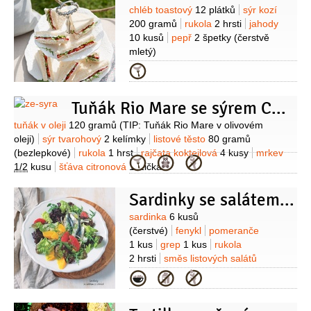
(velké)
Robiola
8 plátků
rukola
Suroviny
chléb toastový
12 plátků
sýr kozí
4 hrsti
200 gramů
rukola
2 hrsti
jahody
10 kusů
pepř
2 špetky
(čerstvě
mletý)
Kategorie
Tuňák Rio Mare se sýrem Cottage a chia semínky
Suroviny
tuňák v oleji
120 gramů
(TIP: Tuňák Rio Mare v olivovém
oleji)
sýr tvarohový
2 kelímky
listové těsto
80 gramů
(bezlepkové)
rukola
1 hrst
rajčata koktejlová
4 kusy
mrkev
Kategorie
1/2
kusu
šťáva citronová
1 lžička
Sardinky se salátem z citrusů podle MasterChefa
Suroviny
sardinka
6 kusů
(čerstvé)
fenykl
pomeranče
1 kus
grep
1 kus
rukola
2 hrsti
směs listových salátů
100 gramů
olej olivový
7 lžic
šťáva
Kategorie
citronová
2 lžíce
med
1 lžička
(ideálně z pomerančových květů)