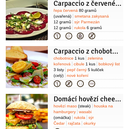
dokončení:
houska na hamburgery
Carpaccio z červené řepy a zakysané smetany
8 kusů
(celozrnná, menší)
rukola
Suroviny
řepa červená
80 gramů
2 hrsti
(uvařená)
smetana zakysaná
12 gramů
sýr Parmezán
12 gramů
rukola
6 gramů
Kategorie
Carpaccio z chobotnice s pistáciovým pestem
Suroviny
chobotnice
1 kus
zelenina
kořenová
cibule
1 kus
bobkový list
3 listy
pepř černý
5 kuliček
(celý)
nové koření
3 kuličky
sůl
rukola
rajčátka
Kategorie
cherry
Domácí hovězí cheeseburger se sýrem cheddar
Suroviny
hovězí maso
(steak)
houska na
hamburgery
wasabi
(omáčka)
rukola
sýr
Čedar
rajčata
okurky