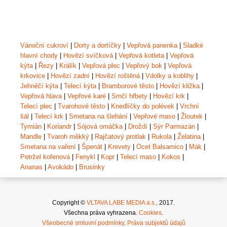
Vánoční cukroví
|
Dorty a dortíčky
|
Vepřová panenka
|
Sladké
hlavní chody
|
Hovězí svíčková
|
Vepřová kotleta
|
Vepřová
kýta
|
Řezy
|
Králík
|
Vepřová plec
|
Vepřový bok
|
Vepřová
krkovice
|
Hovězí zadní
|
Hovězí roštěná
|
Vdolky a koblihy
|
Jehněčí kýta
|
Telecí kýta
|
Bramborové těsto
|
Hovězí kližka
|
Vepřová hlava
|
Vepřové karé
|
Srnčí hřbety
|
Hovězí krk
|
Telecí plec
|
Tvarohové těsto
|
Knedlíčky do polévek
|
Vrchní
šál
|
Telecí krk
|
Smetana na šlehání
|
Vepřové maso
|
Žloutek
|
Tymián
|
Koriandr
|
Sójová omáčka
|
Droždí
|
Sýr Parmazán
|
Mandle
|
Tvaroh měkký
|
Rajčatový protlak
|
Rukola
|
Želatina
|
Smetana na vaření
|
Špenát
|
Krevety
|
Ocet Balsamico
|
Mák
|
Petržel kořenová
|
Fenykl
|
Kopr
|
Telecí maso
|
Kokos
|
Ananas
|
Avokádo
|
Brusinky
Copyright ©
VLTAVA LABE MEDIA a.s.,
2017.
Všechna práva vyhrazena.
Cookies
.
Všeobecné smluvní podmínky
.
Práva subjektů údajů