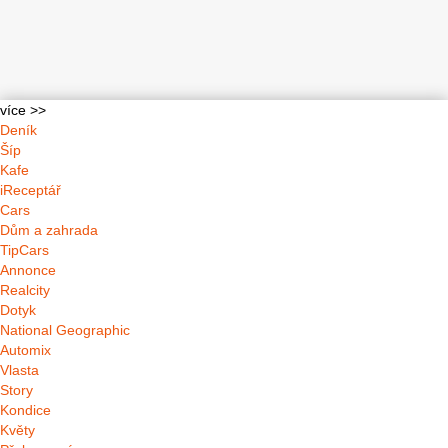
více >>
Deník
Šíp
Kafe
iReceptář
Cars
Dům a zahrada
TipCars
Annonce
Realcity
Dotyk
National Geographic
Automix
Vlasta
Story
Kondice
Květy