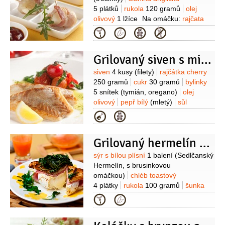
5 plátků
rukola
120 gramů
olej
olivový
1 lžíce
Na omáčku:
rajčata
sterilovaná
200 gramů
(loupaná,
Kategorie
krájená i se šťávou)
cibule
1 kus
olej olivový
2 lžíce
česnek
Grilovaný siven s minirajčátky
2 stroužky
bazalka
4 listy
pepř
černý
1 špetka
(čerstvě drcený)
cukr
Suroviny
siven
4 kusy
(filety)
rajčátka cherry
2 lžičky
(dle chuti )
sůl
2 špetky
250 gramů
cukr
30 gramů
bylinky
5 snítek
(tymián, oregano)
olej
olivový
pepř bílý
(mletý)
sůl
mořská
rukola
1 svazek
ořechy
Kategorie
piniové
1 hrst
Grilovaný hermelín v toastu se šunkou, brusinkami a rukolou
Suroviny
sýr s bílou plísní
1 balení
(Sedlčanský
Hermelín, s brusinkovou
omáčkou)
chléb toastový
4 plátky
rukola
100 gramů
šunka
8 plátků
olej olivový
50 mililitrů
ocet
Kategorie
Balsamico
2 lžíce
med
1 lžíce
sůl
omáčka
(brusinková, je