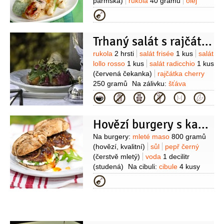
parmská)
rukola
40 gramů
olej
1 lžíce
sůl
Na marmeládu:
jablka
Kategorie
500 gramů
(letní, oloupaná)
cibulka
jarní
1 svazek
víno bílé
Trhaný salát s rajčátky a citrusovou zálivkou
1 decilitr
cukr
2 lžíce
hřebíček
4 kusy
pepř bílý
1 špetka
(mletý)
Na
Suroviny
rukola
2 hrsti
salát frisée
1 kus
salát
omáčku:
cibulka jarní
lollo rosso
1 kus
salát radicchio
1 kus
1 svazek
smetana
(červená čekanka)
rajčátka cherry
2,5 decilitru
vývar
250 gramů
Na zálivku:
šťáva
2,5 decilitru
mouka pšeničná hladká
citrusová
2 decilitry
(z limetky, citronu
Kategorie
2 lžíce
olej olivový
2 lžíce
sůl
a pomeranče)
cukr třtinový
30 gramů
olej olivový
Hovězí burgery s karamelizovanou ostrou cibulí
1 decilitr
sůl
pepř černý
(mletý)
Suroviny
Na burgery:
mleté maso
800 gramů
(hovězí, kvalitní)
sůl
pepř černý
(čerstvě mletý)
voda
1 decilitr
(studená)
Na cibuli:
cibule
4 kusy
(menší)
olej olivový
2 lžíce
máslo
Kategorie
2 lžíce
cukr třtinový
2 lžíce
chilli
omáčka
4 lžíce
(sladká)
Na dip:
smetana zakysaná
1 kelímek
tvaroh
měkký
125 gramů
sůl
Na