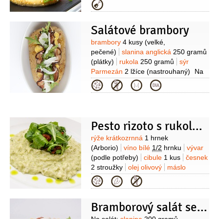
sterilované
cibule
majonéza
Kategorie
Salátové brambory
Suroviny
brambory
4 kusy
(velké,
pečené)
slanina anglická
250 gramů
(plátky)
rukola
250 gramů
sýr
Parmezán
2 lžíce
(nastrouhaný)
Na
zálivku:
hořčice dijonská
Kategorie
3 lžíce
šťáva citronová
(několik
kapek)
olej olivový
1 lžíce
Pesto rizoto s rukolovým salátkem
Suroviny
rýže krátkozrnná
1 hrnek
(Arborio)
víno bílé
1/2
hrnku
vývar
(podle potřeby)
cibule
1 kus
česnek
2 stroužky
olej olivový
máslo
1 lžíce
pesto bazalkové
2 lžíce
sýr
Kategorie
Parmezán
(podle chuti)
Na salát:
rukola
rajčata sušená
(naložená v
Bramborový salát se slaninou a sýrem
oleji)
olej olivový
(Extra Virgin)
pepř
černý
(mletý)
sůl