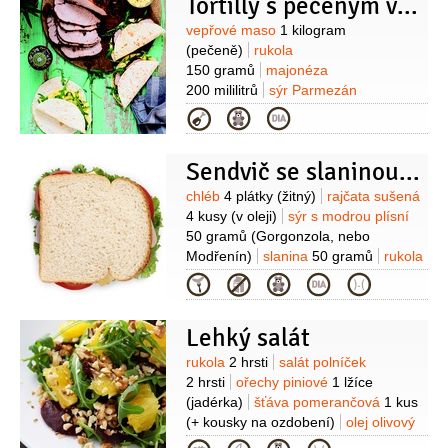
Tortilly s pečeným vepřovým masem
Suroviny
vepřové maso
1 kilogram
(pečeně)
rukola
150 gramů
majonéza
200 mililitrů
sýr Parmezán
50 gramů
pepř
1 lžíce
(+ 1
Kategorie
lžička)
máslo
3 lžíce
česnek
4 stroužky
citron
1 kus
ocet
Sendvič se slaninou, sušenými rajčaty a gorgonzolou
jablečný
1 lžíce
Suroviny
chléb
4 plátky
(žitný)
rajčata sušená
4 kusy
(v oleji)
sýr s modrou plísní
50 gramů
(Gorgonzola, nebo
Modřenín)
slanina
50 gramů
rukola
2 hrsti
Kategorie
Lehký salát
Suroviny
rukola
2 hrsti
salát polníček
2 hrsti
ořechy piniové
1 lžíce
(jadérka)
šťáva pomerančová
1 kus
(+ kousky na ozdobení)
olej olivový
1 lžíce
(panenský)
sýr s modrou