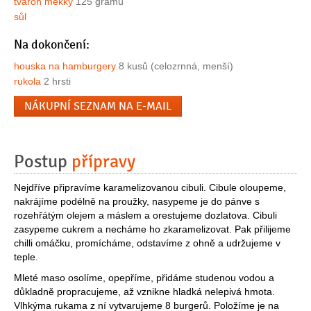
tvaroh měkký
125 gramů
sůl
Na dokončení:
houska na hamburgery
8 kusů (celozrnná, menší)
rukola
2 hrsti
NÁKUPNÍ SEZNAM NA E-MAIL
Postup
přípravy
Nejdříve připravíme karamelizovanou cibuli. Cibule oloupeme,
nakrájíme podélně na proužky, nasypeme je do pánve s
rozehřátým olejem a máslem a orestujeme dozlatova. Cibuli
zasypeme cukrem a necháme ho zkaramelizovat. Pak přilijeme
chilli omáčku, promícháme, odstavíme z ohně a udržujeme v
teple.
Mleté maso osolíme, opepříme, přidáme studenou vodou a
důkladně propracujeme, až vznikne hladká nelepivá hmota.
Vlhkýma rukama z ní vytvarujeme 8 burgerů. Položíme je na