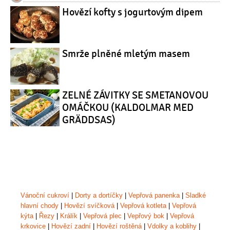
Hovězí kofty s jogurtovým dipem
Smrže plněné mletým masem
ZELNÉ ZÁVITKY SE SMETANOVOU
OMÁČKOU (KALDOLMAR MED
GRÄDDSAS)
Vánoční cukroví
|
Dorty a dortíčky
|
Vepřová panenka
|
Sladké
hlavní chody
|
Hovězí svíčková
|
Vepřová kotleta
|
Vepřová
kýta
|
Řezy
|
Králík
|
Vepřová plec
|
Vepřový bok
|
Vepřová
krkovice
|
Hovězí zadní
|
Hovězí roštěná
|
Vdolky a koblihy
|