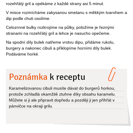
rozehřátý gril a opékáme z každé strany asi 5 minut.
V misce rozmícháme zakysanou smetanu s měkkým tvarohem a
dip podle chuti osolíme.
Celozrnné bulky rozkrojíme na půlky, položíme je řeznými
stranami na rozehřátý gril a lehce je nasucho opečeme.
Na spodní díly bulek natřeme vrstvu dipu, přidáme rukolu,
burgery a nakonec cibuli a přiklopíme horními díly bulek.
Podáváme horké.
Poznámka
k receptu
Karamelizovanou cibuli musíte dávat do burgerů horkou,
protože zchladlá okamžitě ztuhne díky obsahu karamelu.
Můžete si ji ale připravit dopředu a později ji jen přihřát v
pánvičce na okraji grilu.