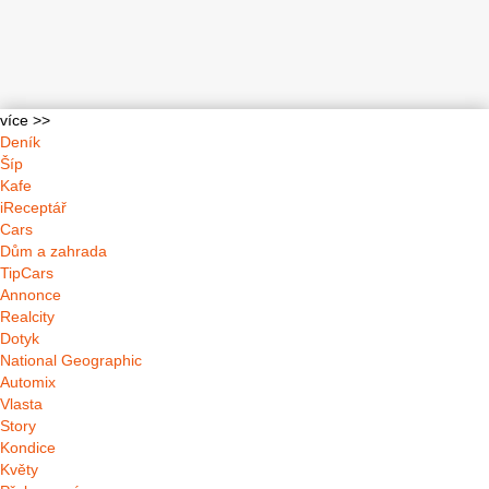
více >>
Deník
Šíp
Kafe
iReceptář
Cars
Dům a zahrada
TipCars
Annonce
Realcity
Dotyk
National Geographic
Automix
Vlasta
Story
Kondice
Květy