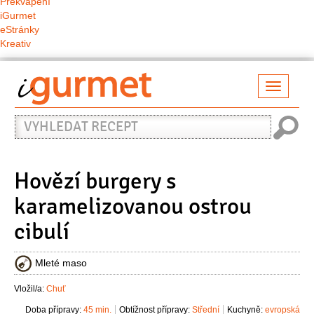
Překvapení
iGurmet
eStránky
Kreativ
Přepno
naviga
Vyhledat
recept
Hovězí burgery s
karamelizovanou ostrou
cibulí
Mleté maso
Vložil/a:
Chuť
Doba přípravy:
45 min.
Obtížnost přípravy:
Střední
Kuchyně:
evropská