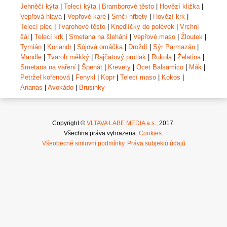
Jehněčí kýta
|
Telecí kýta
|
Bramborové těsto
|
Hovězí kližka
|
Vepřová hlava
|
Vepřové karé
|
Srnčí hřbety
|
Hovězí krk
|
Telecí plec
|
Tvarohové těsto
|
Knedlíčky do polévek
|
Vrchní
šál
|
Telecí krk
|
Smetana na šlehání
|
Vepřové maso
|
Žloutek
|
Tymián
|
Koriandr
|
Sójová omáčka
|
Droždí
|
Sýr Parmazán
|
Mandle
|
Tvaroh měkký
|
Rajčatový protlak
|
Rukola
|
Želatina
|
Smetana na vaření
|
Špenát
|
Krevety
|
Ocet Balsamico
|
Mák
|
Petržel kořenová
|
Fenykl
|
Kopr
|
Telecí maso
|
Kokos
|
Ananas
|
Avokádo
|
Brusinky
Copyright ©
VLTAVA LABE MEDIA a.s.,
2017.
Všechna práva vyhrazena.
Cookies
.
Všeobecné smluvní podmínky
.
Práva subjektů údajů