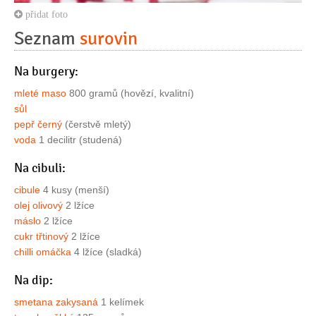
přidat foto
Seznam
surovin
Na burgery:
mleté maso
800 gramů (hovězí, kvalitní)
sůl
pepř černý
(čerstvě mletý)
voda
1 decilitr (studená)
Na cibuli:
cibule
4 kusy (menší)
olej olivový
2 lžíce
máslo
2 lžíce
cukr třtinový
2 lžíce
chilli omáčka
4 lžíce (sladká)
Na dip:
smetana zakysaná
1 kelímek