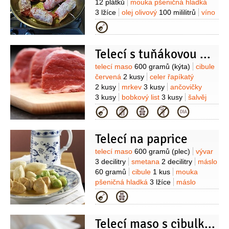
12 plátků
mouka pšeničná hladká
3 lžíce
olej olivový
100 mililitrů
víno
bílé
150 mililitrů
(suché)
máslo
Kategorie
100 gramů
voda
180 mililitrů
pepř
černý
(mletý)
Telecí s tuňákovou omáčkou
Suroviny
telecí maso
600 gramů
(kýta)
cibule
červená
2 kusy
celer řapíkatý
2 kusy
mrkev
3 kusy
ančovičky
3 kusy
bobkový list
3 kusy
šalvěj
1 snítka
(čerstvá)
jalovec
Kategorie
3 kuličky
hřebíček
2 kusy
Na
omáčku:
tuňák v oleji
Telecí na paprice
300 gramů
vejce
4 kusy
kapary
1 hrst
šťáva citronová
(z 1
Suroviny
telecí maso
600 gramů
(plec)
vývar
citronu)
sůl
K podávání:
3 decilitry
smetana
2 decilitry
máslo
kapary
rukola
sýr
60 gramů
cibule
1 kus
mouka
Parmezán
ředkvičky
pšeničná hladká
3 lžíce
máslo
pomazánkové
1 lžíce
paprika sladká
Kategorie
1 lžíce
(mletá)
sůl
Na noky:
krupice
200 gramů
mléko
5 decilitrů
vejce
Telecí maso s cibulkami a fetou
3 kusy
máslo
40 gramů
sůl
máslo