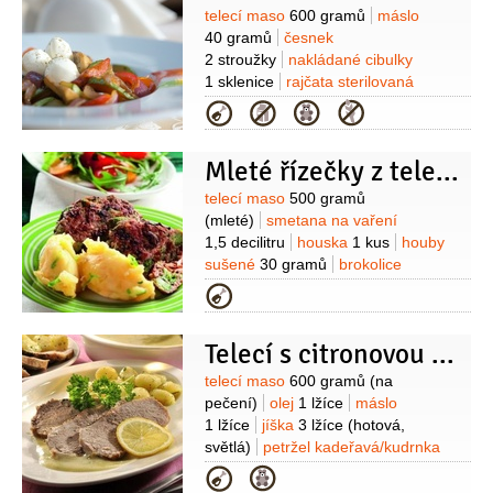
(na omaštění)
Suroviny
telecí maso
600 gramů
máslo
40 gramů
česnek
2 stroužky
nakládané cibulky
1 sklenice
rajčata sterilovaná
1 plechovka
(loupaná)
víno červené
Kategorie
50 mililitrů
(sladší)
bobkový list
1 list
tymián
2 špetky
cukr
1 lžíce
Mleté řízečky z telecího masa
Suroviny
telecí maso
500 gramů
(mleté)
smetana na vaření
1,5 decilitru
houska
1 kus
houby
sušené
30 gramů
brokolice
200 gramů
(růžičky)
tymián
1 lžička
Kategorie
(lístky)
máslo
60 gramů
pepř černý
(mletý)
sůl
Telecí s citronovou omáčkou
Suroviny
telecí maso
600 gramů
(na
pečení)
olej
1 lžíce
máslo
1 lžíce
jíška
3 lžíce
(hotová,
světlá)
petržel kadeřavá/kudrnka
2 lžíce
(jemně nasekaná)
bujon
Kategorie
zeleninový
1 lžička
šťáva citronová