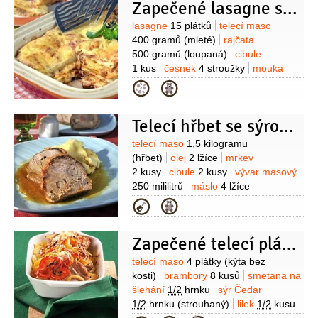
Zapečené lasagne s telecím masem
Suroviny
lasagne
15 plátků
telecí maso
400 gramů
(mleté)
rajčata
500 gramů
(loupaná)
cibule
1 kus
česnek
4 stroužky
mouka
pšeničná hladká
60 gramů
máslo
Kategorie
60 gramů
mléko
600 mililitrů
sýr
tvrdý
200 gramů
(nastrouhaný)
Telecí hřbet se sýrovou krustou
Suroviny
telecí maso
1,5 kilogramu
(hřbet)
olej
2 lžíce
mrkev
2 kusy
cibule
2 kusy
vývar masový
250 mililitrů
máslo
4 lžíce
(rozpuštěné )
strouhanka
Kategorie
2 lžíce
kečup
2 lžíce
sýr tvrdý
100 gramů
(nastrouhaný)
Zapečené telecí plátky s bramborami
Suroviny
telecí maso
4 plátky
(kýta bez
kosti)
brambory
8 kusů
smetana na
šlehání
1/2
hrnku
sýr Čedar
1/2
hrnku
(strouhaný)
lilek
1/2
kusu