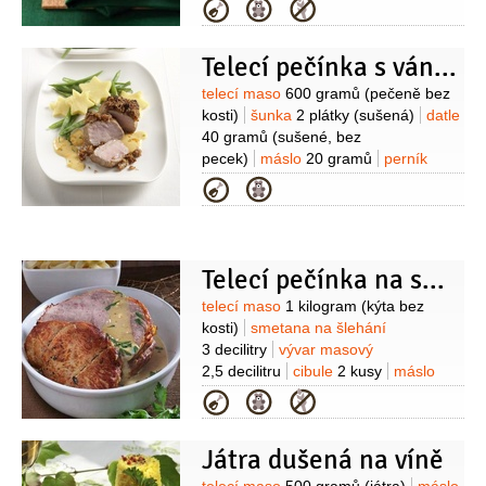
(malý)
paprika červená
Kategorie
1 kus
paprika žlutá
1 kus
cibule
1 kus
česnek
2 stroužky
Telecí pečínka s vánoční krustou
Suroviny
telecí maso
600 gramů
(pečeně bez
kosti)
šunka
2 plátky
(sušená)
datle
40 gramů
(sušené, bez
pecek)
máslo
20 gramů
perník
20 gramů
(strouhaný)
olej olivový
Kategorie
2 lžíce
šalvěj
2 lístky
pepř
(čerstvě
mletý)
sůl
Na přílohu:
kukuřičná
krupice
100 gramů
(instantní, na
přípravu polenty)
sýr Parmezán
Telecí pečínka na smetaně
40 gramů
(strouhaný)
fazolky zelené
Suroviny
telecí maso
1 kilogram
(kýta bez
500 gramů
sůl
Na omáčku:
dýně
kosti)
smetana na šlehání
200 gramů
(dužnina bez
3 decilitry
vývar masový
pecek)
vývar
2 decilitry
smetana
2,5 decilitru
cibule
2 kusy
máslo
1,5 decilitru
cibule
1 kus
50 gramů
petrželka velkolistá
2 lžíce
Kategorie
(malá)
máslo
25 gramů
muškátový
(nasekaná)
olej
1 lžíce
hřebíček
květ
sůl
2 kusy
(celý)
tymián
Játra dušená na víně