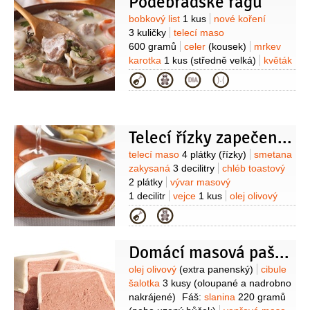
Poděbradské ragú
(rozpuštěná předem ve 20 cl vody)
Suroviny
bobkový list
1 kus
nové koření
3 kuličky
telecí maso
600 gramů
celer
(kousek)
mrkev
karotka
1 kus
(středně velká)
květák
1 kus
(malý)
hrášek
1 hrst
máslo
Kategorie
1 lžíce
mouka pšeničná hladká
1,5 lžíce
Telecí řízky zapečené se smetanou
Suroviny
telecí maso
4 plátky
(řízky)
smetana
zakysaná
3 decilitry
chléb toastový
2 plátky
vývar masový
1 decilitr
vejce
1 kus
olej olivový
4 lžíce
sýr Parmezán
2 lžíce
Kategorie
(strouhaný)
pesto bazalkové
2 lžíce
rajčatový protlak
1 lžíce
Domácí masová paštika
Suroviny
olej olivový
(extra panenský)
cibule
šalotka
3 kusy
(oloupané a nadrobno
nakrájené)
Fáš:
slanina
220 gramů