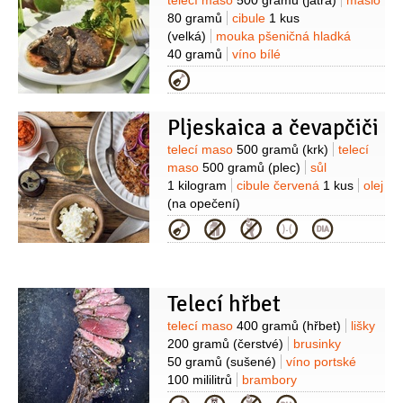
Suroviny
telecí maso
500 gramů
(játra)
máslo
80 gramů
cibule
1 kus
(velká)
mouka pšeničná hladká
40 gramů
víno bílé
300 mililitrů
žampiony
Kategorie
5 kusů
petržel
kadeřavá/kudrnka
sůl
pepř
Pljeskaica a čevapčiči
Suroviny
telecí maso
500 gramů
(krk)
telecí
maso
500 gramů
(plec)
sůl
1 kilogram
cibule červená
1 kus
olej
(na opečení)
Kategorie
Telecí hřbet
Suroviny
telecí maso
400 gramů
(hřbet)
lišky
200 gramů
(čerstvé)
brusinky
50 gramů
(sušené)
víno portské
100 mililitrů
brambory
200 gramů
smetana
50 gramů