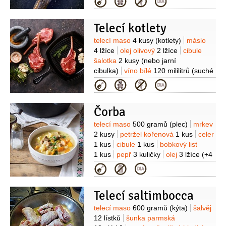
Kategorie
(crème fraîche )
pyré
30 gramů
(lanýžové)
olej
15 gramů
(z bílých
Telecí kotlety
lanýžů)
zelenina kořenová
100 gramů
Suroviny
telecí maso
4 kusy
(kotlety)
máslo
4 lžíce
olej olivový
2 lžíce
cibule
šalotka
2 kusy
(nebo jarní
cibulka)
víno bílé
120 mililitrů
(suché
nebo vermut)
vývar
Kategorie
250 mililitrů
petrželka velkolistá
(na
ozdobení)
koření
Čorba
(provensálské)
sůl
Suroviny
telecí maso
500 gramů
(plec)
mrkev
2 kusy
petržel kořenová
1 kus
celer
1 kus
cibule
1 kus
bobkový list
1 kus
pepř
3 kuličky
olej
3 lžíce
(+4
lžíce hrašky na zahuštění)
petržel
Kategorie
hladkolistá
Telecí saltimbocca
Suroviny
telecí maso
600 gramů
(kýta)
šalvěj
12 lístků
šunka parmská