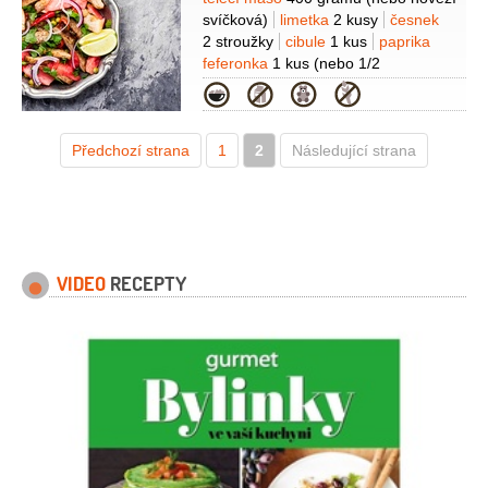
Suroviny
svíčková)
limetka
2 kusy
česnek
2 stroužky
cibule
1 kus
paprika
feferonka
1 kus
(nebo 1/2
kapie)
cukr
5 lžic
semínka
Kategorie
sezamová
1 lžíce
sůl
1 lžíce
pepř
1 špetka
Předchozí strana
1
2
Následující strana
VIDEO
RECEPTY