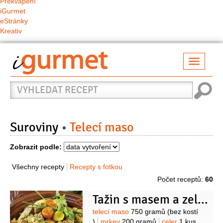
Překvapení
iGurmet
eStránky
Kreativ
Přepno
naviga
Vyhledat
recept
Suroviny
Telecí maso
Zobrazit podle:
Všechny recepty
Recepty s fotkou
Počet receptů:
60
Tažin s masem a zeleninou
Suroviny
telecí maso
750 gramů
(bez kostí
)
mrkev
200 gramů
celer
1 kus