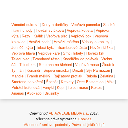
Vánoční cukroví
|
Dorty a dortíčky
|
Vepřová panenka
|
Sladké
hlavní chody
|
Hovězí svíčková
|
Vepřová kotleta
|
Vepřová
kýta
|
Řezy
|
Králík
|
Vepřová plec
|
Vepřový bok
|
Vepřová
krkovice
|
Hovězí zadní
|
Hovězí roštěná
|
Vdolky a koblihy
|
Jehněčí kýta
|
Telecí kýta
|
Bramborové těsto
|
Hovězí kližka
|
Vepřová hlava
|
Vepřové karé
|
Srnčí hřbety
|
Hovězí krk
|
Telecí plec
|
Tvarohové těsto
|
Knedlíčky do polévek
|
Vrchní
šál
|
Telecí krk
|
Smetana na šlehání
|
Vepřové maso
|
Žloutek
|
Tymián
|
Koriandr
|
Sójová omáčka
|
Droždí
|
Sýr Parmazán
|
Mandle
|
Tvaroh měkký
|
Rajčatový protlak
|
Rukola
|
Želatina
|
Smetana na vaření
|
Špenát
|
Krevety
|
Ocet Balsamico
|
Mák
|
Petržel kořenová
|
Fenykl
|
Kopr
|
Telecí maso
|
Kokos
|
Ananas
|
Avokádo
|
Brusinky
Copyright ©
VLTAVA LABE MEDIA a.s.,
2017.
Všechna práva vyhrazena.
Cookies
.
Všeobecné smluvní podmínky
.
Práva subjektů údajů