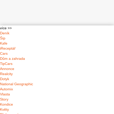
více >>
Deník
Šíp
Kafe
iReceptář
Cars
Dům a zahrada
TipCars
Annonce
Realcity
Dotyk
National Geographic
Automix
Vlasta
Story
Kondice
Květy