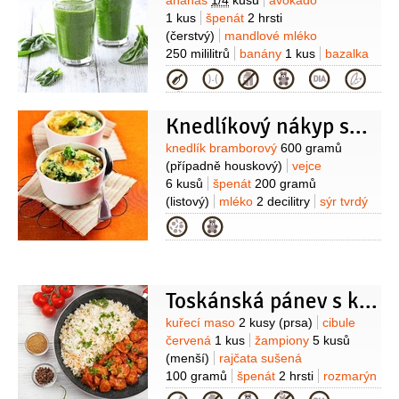
Suroviny
ananas
1/4
kusu
avokádo
(mirin)
sójová omáčka
3 lžíce
sůl
1 kus
špenát
2 hrsti
2 lžičky
semínka sezamová
(černá k
(čerstvý)
mandlové mléko
podávání)
Tempura:
krevety
250 mililitrů
banány
1 kus
bazalka
8 kusů
mouka pšeničná hladká
1 hrst
(čerstvá)
máta
1 hrst
Kategorie
240 gramů
vejce
4 kusy
voda
(čerstvá)
200 mililitrů
(ledová)
moučka
kukuřičná (škrob)
olej
(na smažení
Knedlíkový nákyp se špenátem
rostlinný:sezamový 10:1)
Suroviny
knedlík bramborový
600 gramů
(případně houskový)
vejce
6 kusů
špenát
200 gramů
(listový)
mléko
2 decilitry
sýr tvrdý
100 gramů
slanina anglická
Kategorie
100 gramů
máslo
30 gramů
strouhanka
2 lžíce
sůl
Toskánská pánev s kuřetem
Suroviny
kuřecí maso
2 kusy
(prsa)
cibule
červená
1 kus
žampiony
5 kusů
(menší)
rajčata sušená
100 gramů
špenát
2 hrsti
rozmarýn
2 snítky
(čerstvý)
víno bílé