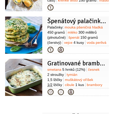
část)
křehké těsto
250 gramů
máslo
4 lžíce
(+na vymazání)
sůl
pepř
Kategorie
Špenátový palačinkový dort
Suroviny
Palačinky:
mouka pšeničná hladká
450 gramů
mléko
300 mililitrů
(plnotučné)
špenát
150 gramů
(čerstvý)
vejce
4 kusy
voda perlivá
200 mililitrů
česnek
Kategorie
1 stroužek
sůl
pepř
olej
(rostlinný
na opékání)
Náplň:
losos uzený
Gratinované brambory se sýrem a špenátem
200 gramů
smetana
250 gramů
(
crème fraîche)
šťáva citronová
(z 1
Suroviny
smetana
5 hrnků
(12%)
česnek
citronu)
citronová kůra
(z 1
2 stroužky
tymián
citronu)
kopr
2 lžíce
1,5 lžičky
muškátový oříšek
(čerstvý)
pažitka
2 lžíce
1/2
lžičky
cibule
1 kus
brambory
(čerstvá)
kapary
2 lžíce
2,5 kilogramu
máslo
4 lžíce
sýr
Kategorie
tvrdý
2,5 hrnku
(Gruyere
nastrouhaný)
špenát
6 hrnků