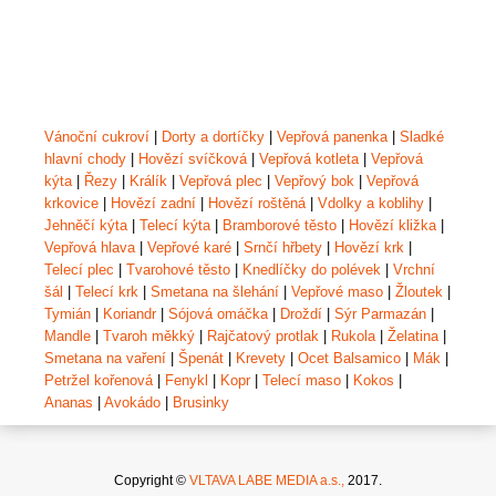
Vánoční cukroví
|
Dorty a dortíčky
|
Vepřová panenka
|
Sladké
hlavní chody
|
Hovězí svíčková
|
Vepřová kotleta
|
Vepřová
kýta
|
Řezy
|
Králík
|
Vepřová plec
|
Vepřový bok
|
Vepřová
krkovice
|
Hovězí zadní
|
Hovězí roštěná
|
Vdolky a koblihy
|
Jehněčí kýta
|
Telecí kýta
|
Bramborové těsto
|
Hovězí kližka
|
Vepřová hlava
|
Vepřové karé
|
Srnčí hřbety
|
Hovězí krk
|
Telecí plec
|
Tvarohové těsto
|
Knedlíčky do polévek
|
Vrchní
šál
|
Telecí krk
|
Smetana na šlehání
|
Vepřové maso
|
Žloutek
|
Tymián
|
Koriandr
|
Sójová omáčka
|
Droždí
|
Sýr Parmazán
|
Mandle
|
Tvaroh měkký
|
Rajčatový protlak
|
Rukola
|
Želatina
|
Smetana na vaření
|
Špenát
|
Krevety
|
Ocet Balsamico
|
Mák
|
Petržel kořenová
|
Fenykl
|
Kopr
|
Telecí maso
|
Kokos
|
Ananas
|
Avokádo
|
Brusinky
Copyright ©
VLTAVA LABE MEDIA a.s.,
2017.