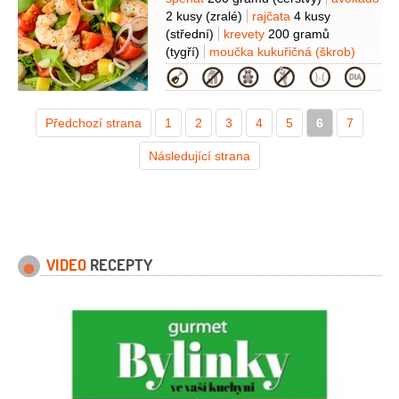
Suroviny
2 kusy
(zralé)
rajčata
4 kusy
(střední)
krevety
200 gramů
(tygří)
moučka kukuřičná (škrob)
2 lžíce
paprika zauzená
Kategorie
1 lžička
česnek
2 stroužky
sůl
1/2
lžičky
šťáva limetková
(z 1
Předchozí strana
1
limetky)
2
3
4
5
6
7
Následující strana
VIDEO
RECEPTY