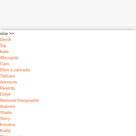
více >>
Deník
Šíp
Kafe
iReceptář
Cars
Dům a zahrada
TipCars
Annonce
Realcity
Dotyk
National Geographic
Automix
Vlasta
Story
Kondice
Květy