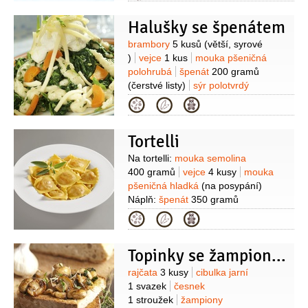
Halušky se špenátem
Suroviny
brambory
5 kusů
(větší, syrové
)
vejce
1 kus
mouka pšeničná
polohrubá
špenát
200 gramů
(čerstvé listy)
sýr polotvrdý
100 gramů
(Eidam nastrouhaný)
sýr
Kategorie
Brynza
100 gramů
(čerstvá)
cibule
1 kus
mrkev
1 kus
(uvařená,
Tortelli
malá)
olej
Suroviny
Na tortelli:
mouka semolina
400 gramů
vejce
4 kusy
mouka
pšeničná hladká
(na posypání)
Náplň:
špenát
350 gramů
(čerstvý)
česnek
4 stroužky
sýr
Kategorie
Ricotta
250 gramů
olej
olivový
sůl
pepř
Na dokončení:
olej
Topinky se žampiony, rajčaty a špenátem
olivový
česnek
1 stroužek
špenát
2 hrsti
sýr Parmezán
50 gramů
Suroviny
rajčata
3 kusy
cibulka jarní
(nastrohaný)
sůl
pepř
1 svazek
česnek
1 stroužek
žampiony