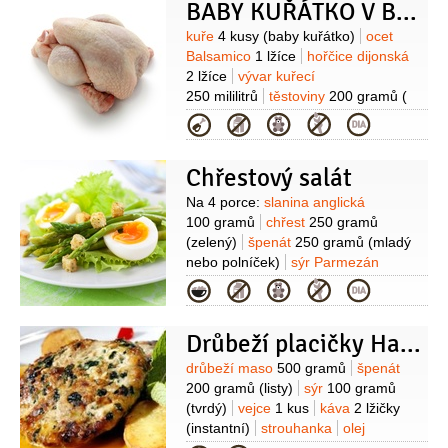
BABY KUŘÁTKO V BALSAMIKOVO-HOŘČIČNÉ MARINÁDĚ
Suroviny
kuře
4 kusy
(baby kuřátko)
ocet
Balsamico
1 lžíce
hořčice dijonská
2 lžíce
vývar kuřecí
250 mililitrů
těstoviny
200 gramů
(
Tesco fi nest Orzo
Kategorie
semolinové)
špenát
200 gramů
(čerstvý)
česnek
1 stroužek
olej
Chřestový salát
olivový
3 lžíce
sůl
Suroviny
Na 4 porce:
slanina anglická
100 gramů
chřest
250 gramů
(zelený)
špenát
250 gramů
(mladý
nebo polníček)
sýr Parmezán
50 gramů
vejce
4 kusy
(uvařené
Kategorie
nahniličko)
pečivo
(opečené krutony
z pečiva k podávání)
Dresink:
olej
Drůbeží placičky Havana
olivový
citron
sůl
Suroviny
drůbeží maso
500 gramů
špenát
200 gramů
(listy)
sýr
100 gramů
(tvrdý)
vejce
1 kus
káva
2 lžičky
(instantní)
strouhanka
olej