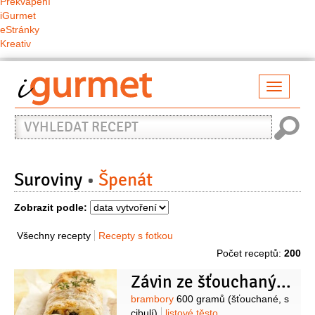
Překvapení
iGurmet
eStránky
Kreativ
Přepno
naviga
Vyhledat
recept
Suroviny
Špenát
Zobrazit podle:
Všechny recepty
Recepty s fotkou
Počet receptů:
200
Závin ze šťouchaných brambor
Suroviny
brambory
600 gramů
(šťouchané, s
cibulí)
listové těsto