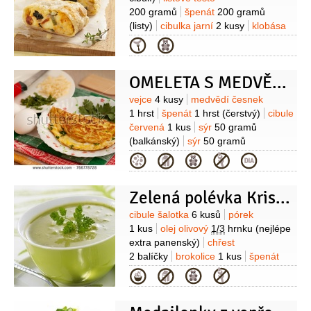
200 gramů
špenát
200 gramů
(listy)
cibulka jarní
2 kusy
klobása
1 kus
(pikantní)
olej olivový
Kategorie
1 lžíce
tymián
2 snítky
pepř černý
(čerstvě mletý)
sůl
OMELETA S MEDVĚDÍM ČESNEKEM A ŠPENÁTEM
Suroviny
vejce
4 kusy
medvědí česnek
1 hrst
špenát
1 hrst
(čerstvý)
cibule
červená
1 kus
sýr
50 gramů
(balkánský)
sýr
50 gramů
(Gouda)
smetana na šlehání
Kategorie
150 mililitrů
máslo
2 lžíce
sůl
Zelená polévka Kristie Alley
Suroviny
cibule šalotka
6 kusů
pórek
1 kus
olej olivový
1/3
hrnku
(nejlépe
extra panenský)
chřest
2 balíčky
brokolice
1 kus
špenát
1 balíček
(čerstvý, listový)
vývar
Kategorie
kuřecí
(nejlépe z z bio kuřete)
pepř
černý
(čerstvě mletý)
sůl mořská