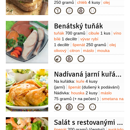
250 gramů
chléb
4 kusy
olej
1 lžíce
špenát
100 gramů
sýr
Kategorie
25 gramů
(čedar nebo
gouda)
smetana zakysaná
4 lžíce
Benátský tuňák
Suroviny
tuňák
700 gramů
cibule
1 kus
víno
bílé
1 decilitr
vývar rybí
1 decilitr
špenát
250 gramů
olej
olivový
citron
máslo
mouka
Kategorie
Nadívaná jarní kuřátka ve špenátovém hnízdě
Suroviny
Na kuřátka:
kuře
4 kusy
(jarní)
špenát
(dušený k podávání)
Nádivka:
houska
2 kusy
máslo
75 gramů
(+ na pečení )
smetana na
šlehání
200 mililitrů
žloutek
Kategorie
2 kusy
bílek
1 kus
mandle
(oloupané a nahrubo nasekané
Salát s restovanými krevetami
)
petrželka velkolistá
1 hrst
sůl
pepř
špenát
200 gramů
(čerstvý)
avokádo