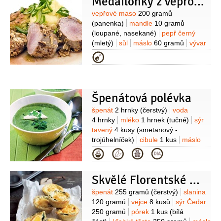
Medailonky z vepřové panenky pečené v mandlové krustě
Suroviny
vepřové maso
200 gramů
(panenka)
mandle
10 gramů
(loupané, nasekané)
pepř černý
(mletý)
sůl
máslo
60 gramů
vývar
zeleninový
100 mililitrů
cibulka jarní
Kategorie
1 kus
pečivo
100 gramů
(bílé)
špenát
100 gramů
(čerstvý)
Špenátová polévka
Suroviny
špenát
2 hrnky
(čerstvý)
voda
4 hrnky
mléko
1 hrnek
(tučné)
sýr
tavený
4 kusy
(smetanový -
trojúhelníček)
cibule
1 kus
máslo
2 lžíce
mouka pšeničná hladká
Kategorie
2 lžíce
česnek
1 stroužek
sůl
Skvělé Florentské muffiny
Suroviny
špenát
255 gramů
(čerstvý)
slanina
120 gramů
vejce
8 kusů
sýr Čedar
250 gramů
pórek
1 kus
(bílá