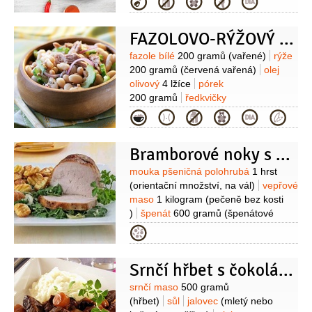
Kategorie
60 mililitrů
vývar kuřecí
200 mililitrů
koření chilli
1/2
lžičky
FAZOLOVO-RÝŽOVÝ SALÁT S ŘEDKVIČKAMI A ŠPENÁTEM
(vločky)
Suroviny
fazole bílé
200 gramů
(vařené)
rýže
200 gramů
(červená vařená)
olej
olivový
4 lžíce
pórek
200 gramů
ředkvičky
20 kusů
špenát
100 gramů
Kategorie
(čerstvý)
umeocet
2 lžíce
petrželová nať
Bramborové noky s pečení a špenátem
Suroviny
mouka pšeničná polohrubá
1 hrst
(orientační množství, na vál)
vepřové
maso
1 kilogram
(pečeně bez kosti
)
špenát
600 gramů
(špenátové
listy)
smetana
1 decilitr
(30%, do
Kategorie
špenátu)
cibule
2 kusy
sádlo
2 lžíce
máslo
1 lžíce
kmín
1 lžička
Srnčí hřbet s čokoládovou omáčkou
(orientační množství)
pepř černý
2 špetky
(orientační množství, mletý )
Suroviny
srnčí maso
500 gramů
Na noky:
brambory
350 gramů
(hřbet)
sůl
jalovec
(mletý nebo
(vařené ve slupce)
mouka pšeničná