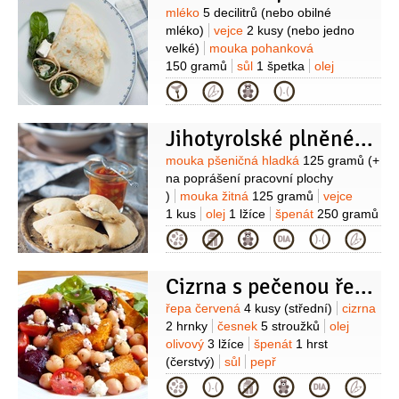
Suroviny
mléko
5 decilitrů
(nebo obilné
mléko)
vejce
2 kusy
(nebo jedno
velké)
mouka pohanková
150 gramů
sůl
1 špetka
olej
(kvalitní, na smažení)
Na náplň:
Kategorie
cibule
150 gramů
(oloupaná)
česnek
2 stroužky
špenát
400 gramů
Jihotyrolské plněné taštičky „Schlutzkrapfen“
(čerstvý, opraný a osušený)
Na
dokončení:
sýr kozí
150 gramů
Suroviny
mouka pšeničná hladká
125 gramů
(+
na poprášení pracovní plochy
)
mouka žitná
125 gramů
vejce
1 kus
olej
1 lžíce
špenát
250 gramů
(čerstvý)
cibule
1 kus
máslo
Kategorie
100 gramů
petrželka velkolistá
1 lžíce
sýr Ricotta
100 gramů
Cizrna s pečenou řepou
Suroviny
řepa červená
4 kusy
(střední)
cizrna
2 hrnky
česnek
5 stroužků
olej
olivový
3 lžíce
špenát
1 hrst
(čerstvý)
sůl
pepř
Kategorie