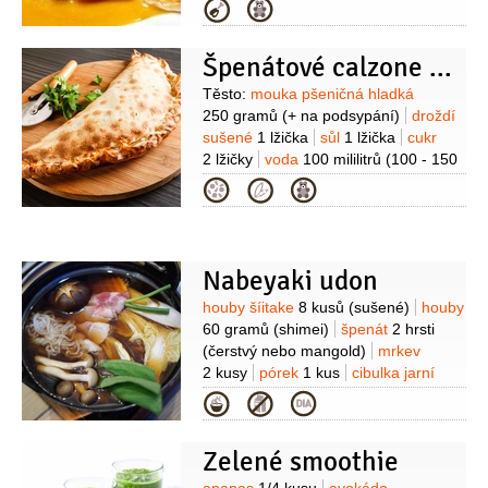
olivový
sůl
koření Vegeta
Kategorie
Špenátové calzone s paprikou a třemi druhy sýra
Suroviny
Těsto:
mouka pšeničná hladká
250 gramů
(+ na podsypání)
droždí
sušené
1 lžička
sůl
1 lžička
cukr
2 lžičky
voda
100 mililitrů
(100 - 150
ml)
olej olivový
2 lžíce
vejce
(na
Kategorie
potření)
Náplň:
sýr Ricotta
200 gramů
sýr Mozzarella
100 gramů
sýr Parmezán
50 gramů
česnek
1 stroužek
vejce
Nabeyaki udon
1 kus
špenát
2 hrsti
paprika
Suroviny
houby šíitake
8 kusů
(sušené)
houby
červená
1 kus
bazalka
60 gramů
(shimei)
špenát
2 hrsti
1 svazek
sůl
(čerstvý nebo mangold)
mrkev
2 kusy
pórek
1 kus
cibulka jarní
2 kusy
kuřecí maso
2 kusy
Kategorie
(paličky)
nudle
1 balení
(udon)
vejce
4 kusy
Na polévku:
Zelené smoothie
vývar rybí
1,5 litru
(dashi)
vývar
(z
hub shitake)
víno rýžové
4 lžíce