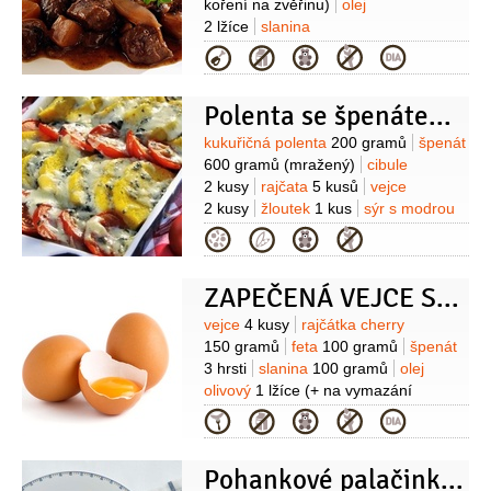
koření na zvěřinu)
olej
hrubá
250 gramů
máslo
2 lžíce
slanina
2 lžíce
vejce
1 kus
sůl
1 špetka
100 gramů
marmeláda
70 gramů
Kategorie
(orientační množství)
(brusinková)
čokoláda hořká
100 gramů
cibule šalotka
Polenta se špenátem a rajčaty
1 kus
špenát
400 gramů
(čerstvý
listový)
Suroviny
kukuřičná polenta
200 gramů
špenát
600 gramů
(mražený)
cibule
2 kusy
rajčata
5 kusů
vejce
2 kusy
žloutek
1 kus
sýr s modrou
plísní
150 gramů
(Gorgonzola,
Kategorie
Niva)
vývar zeleninový
250 mililitrů
olej olivový
2 lžíce
ZAPEČENÁ VEJCE S RAJČATY, ŠPENÁTEM A FETOU
Suroviny
vejce
4 kusy
rajčátka cherry
150 gramů
feta
100 gramů
špenát
3 hrsti
slanina
100 gramů
olej
olivový
1 lžíce
(+ na vymazání
formiček)
tymián
(čerstvý k
Kategorie
podávání)
sůl
pepř
Pohankové palačinky se špenátem a kozím sýrem