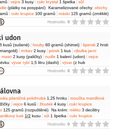
ramů
vejce
3 kusy
cukr krystal
1 špetka
sůl
ndle
(plátky na posypání)
Karamelizované ořechy:
ořechy
ramů
cukr krupice
100 gramů
máslo
125 gramů
(změklé)
00 mililitrů
vanilkový lusk
1/2
kusu
žloutek
3 kusy
cukr
ie
Hodnotilo:
0
amů
mouka pšeničná hladká
2 lžíce
moučka kukuřičná
i udon
y
8 kusů
(sušené)
houby
60 gramů
(shimei)
špenát
2 hrsti
 mangold)
mrkev
2 kusy
pórek
1 kus
cibulka jarní
í maso
2 kusy
(paličky)
nudle
1 balení
(udon)
vejce
lévku:
vývar rybí
1,5 litru
(dashi)
vývar
(z hub
 rýžové
4 lžíce
(mirin)
sójová omáčka
3 lžíce
sůl
ie
Hodnotilo:
0
nka sezamová
(černá k podávání)
Tempura:
krevety
 pšeničná hladká
240 gramů
vejce
4 kusy
voda
edová)
moučka kukuřičná (škrob)
olej
(na smažení
rálovna
amový 10:1)
y
uka pšeničná polohrubá
1,25 hrnku
moučka mandlová
lžičky
vejce
6 kusů
žloutek
4 kusy
cukr krupice
lo
125 gramů
(rozpuštěné)
Na krém:
mléko
3 decilitry
anilkový lusk
1/2
kusu
sůl
1 špetka
cukr krupice
outek
3 kusy
(velké)
moučka kukuřičná (škrob)
ie
Hodnotilo:
0
slo
1 lžíce
(studené)
Na sirup:
cukr krystal