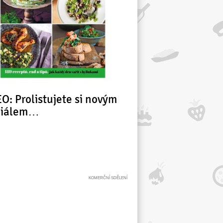
O: Prolistujete si novým
ciálem…