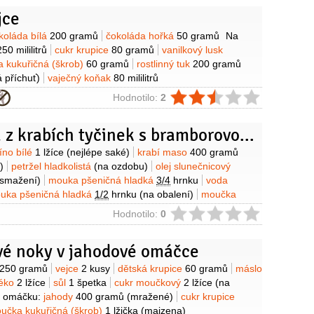
da
1/4
hrnku
brandy
1/4
hrnku
(Armagnac, nemusí být)
jce
máslo
(na potření papíru na pečení)
zavařenina malinová
etana na šlehání
6,5 decilitru
ztužovač šlehačky
y
koláda bílá
200 gramů
čokoláda hořká
50 gramů
Na
ahovací hmota
450 gramů
(bílá, např. fondant nebo White
250 mililitrů
cukr krupice
80 gramů
vanilkový lusk
án není vhodný)
potravinářské barvivo
(modré)
cukr
 kukuřičná (škrob)
60 gramů
rostlinný tuk
200 gramů
 příchuť)
vaječný koňak
80 mililitrů
ie
Hodnotilo:
2
Tempura z krabích tyčinek s bramborovo-fenyklovou kaší
y
íno bílé
1 lžíce
(nejlépe saké)
krabí maso
400 gramů
)
petržel hladkolistá
(na ozdobu)
olej slunečnicový
 smažení)
mouka pšeničná hladká
3/4
hrnku
voda
uka pšeničná hladká
1/2
hrnku
(na obalení)
moučka
rob)
1/4
hrnku
Na kaši:
brambory
850 gramů
mléko
ie
Hodnotilo:
0
nykl
1/2
kusu
(puk)
olej olivový
3 lžíce
sůl
vé noky v jahodové omáčce
y
250 gramů
vejce
2 kusy
dětská krupice
60 gramů
máslo
éko
2 lžíce
sůl
1 špetka
cukr moučkový
2 lžíce
(na
 omáčku:
jahody
400 gramů
(mražené)
cukr krupice
učka kukuřičná (škrob)
1 lžička
(maizena)