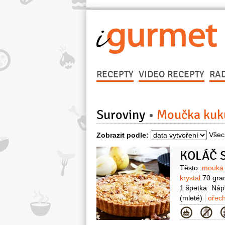
RECEPTY
VIDEO RECEPTY
RA
Suroviny
Moučka kuku
Všec
Zobrazit podle:
KOLÁČ 
Surovin
Těsto:
mouka 
krystal
70 gr
1 špetka
Náp
(mleté)
ořec
(změklé)
cuk
Kategor
3 lžíce
šťáva