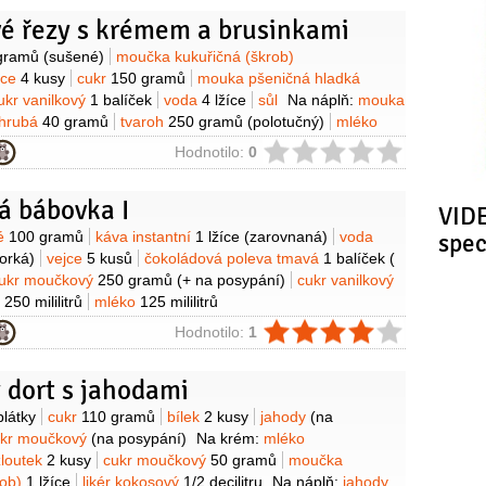
vé řezy s krémem a brusinkami
y
gramů
(sušené)
moučka kukuřičná (škrob)
jce
4 kusy
cukr
150 gramů
mouka pšeničná hladká
ukr vanilkový
1 balíček
voda
4 lžíce
sůl
Na náplň:
mouka
ohrubá
40 gramů
tvaroh
250 gramů
(polotučný)
mléko
cukr
100 gramů
máslo
200 gramů
Na ozdobu:
máta
1 hrst
ie
Hodnotilo:
0
 kandované
1 hrst
á bábovka I
VIDE
y
ké
100 gramů
káva instantní
1 lžíce
(zarovnaná)
voda
spe
orká)
vejce
5 kusů
čokoládová poleva tmavá
1 balíček
(
ukr moučkový
250 gramů
(+ na posypání)
cukr vanilkový
j
250 mililitrů
mléko
125 mililitrů
ie
Hodnotilo:
1
 dort s jahodami
y
plátky
cukr
110 gramů
bílek
2 kusy
jahody
(na
ukr moučkový
(na posypání)
Na krém:
mléko
žloutek
2 kusy
cukr moučkový
50 gramů
moučka
rob)
1 lžíce
likér kokosový
1/2
decilitru
Na náplň:
jahody