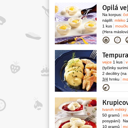
1/4
hrnku
vo
Opilá ve
Kromě toho:
1/2
hrnku
sm
Surovin
Na korpus:
čo
2 balení
pot
náplň:
mléko
Icing, marcip
1 kus
moučka
moučkový
(Hera máslová
Kategor
Surovin
vejce
1 kus
v
(tyčinky surimi
2 decilitry
(na
3/4
hrnku
mo
kukuřičná (šk
Kategor
2 decilitry
fe
Krupico
Surovin
tvaroh měkký
50 gramů
ml
posypání)
Na
10 gramů
mo