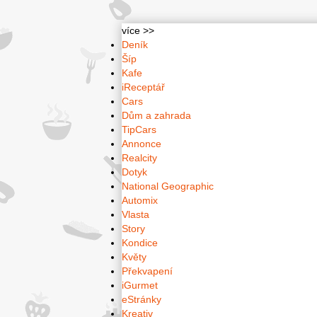
více >>
Deník
Šíp
Kafe
iReceptář
Cars
Dům a zahrada
TipCars
Annonce
Realcity
Dotyk
National Geographic
Automix
Vlasta
Story
Kondice
Květy
Překvapení
iGurmet
eStránky
Kreativ