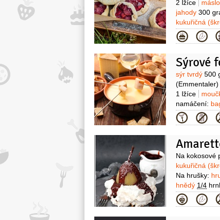
2 lžíce
másl
jahody
300 g
kukuřičná (šk
1 kus
mléko
Kategor
Sýrové f
Surovin
sýr tvrdý
500 
(Emmentaler)
1 lžíce
moučk
namáčení:
ba
(modré))
bro
Kategor
Surovin
Na kokosové p
kukuřičná (šk
Na hrušky:
hr
hnědý
1/4
hrn
Na omáčku:
č
Kategor
šlehání
1 decil
(ušlehaná)
k