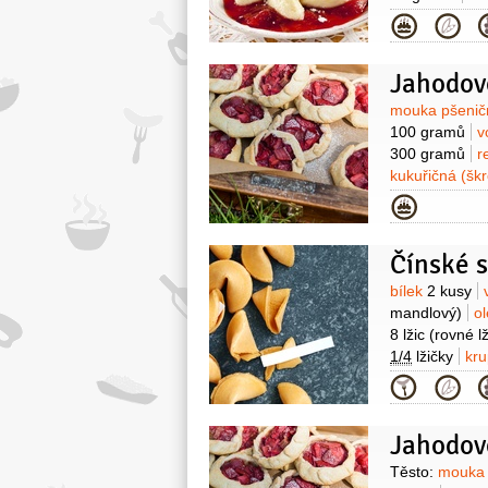
Kategor
Jahodov
Surovin
mouka pšenič
100 gramů
v
300 gramů
r
kukuřičná (šk
Kategor
Čínské s
Surovin
bílek
2 kusy
mandlový)
ol
8 lžic
(rovné l
1/4
lžičky
kr
Kategor
Jahodovo
Surovin
Těsto:
mouka 