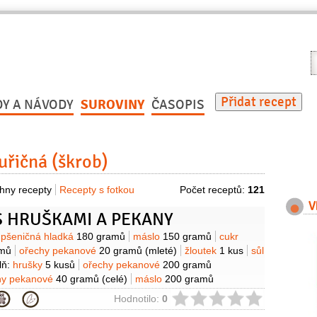
V
r
Přidat recept
DY A NÁVODY
SUROVINY
ČASOPIS
řičná (škrob)
hny recepty
Recepty s fotkou
Počet receptů:
121
V
S HRUŠKAMI A PEKANY
y
pšeničná hladká
180 gramů
máslo
150 gramů
cukr
amů
ořechy pekanové
20 gramů
(mleté)
žloutek
1 kus
sůl
lň:
hrušky
5 kusů
ořechy pekanové
200 gramů
hy pekanové
40 gramů
(celé)
máslo
200 gramů
r třtinový
180 gramů
vejce
2 kusy
rum tmavý
ie
Hodnotilo:
0
 citronová
(z 1/2 citronu)
moučka kukuřičná (škrob)