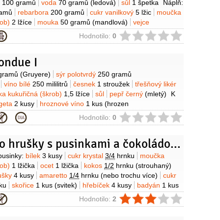
o
100 gramů
voda
70 gramů
(ledová)
sůl
1 špetka
Náplň:
ramů
rebarbora
200 gramů
cukr vanilkový
5 lžic
moučka
rob)
2 lžíce
mouka
50 gramů
(mandlová)
vejce
1 lžička
cukr krystal
(na posypání)
ie
Hodnotilo:
0
ondue I
y
gramů
(Gruyere)
sýr polotvrdý
250 gramů
víno bílé
250 mililitrů
česnek
1 stroužek
třešňový likér
a kukuřičná (škrob)
1,5 lžíce
sůl
pepř černý
(mletý)
K
geta
2 kusy
hroznové víno
1 kus
(hrozen
kolice
1 kus
mrkev
4 kusy
ie
Hodnotilo:
0
Amaretto hrušky s pusinkami a čokoládovou omáčkou
y
usinky:
bílek
3 kusy
cukr krystal
3/4
hrnku
moučka
rob)
1 lžička
ocet
1 lžička
kokos
1/2
hrnku
(strouhaný)
ušky
4 kusy
amaretto
1/4
hrnku
(nebo trochu více)
cukr
ku
skořice
1 kus
(svitek)
hřebíček
4 kusy
badyán
1 kus
okoláda
1 kus
(kokosová Lindt Excellence)
smetana na
ie
Hodnotilo:
2
itr
Na dokončení:
smetana na šlehání
1 kelímek
okos
(strouhaný)