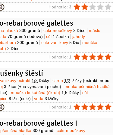
ie
Hodnotilo:
3
o-rebarborové galettes
y
ná hladká
330 gramů
cukr moučkový
2 lžíce
máslo
oda
70 gramů
(ledová)
sůl
1 špetka
jahody
ebarbora
200 gramů
cukr vanilkový
5 lžic
moučka
rob)
2 lžíce
ie
Hodnotilo:
1
ušenky štěstí
y
vanilkový extrakt
1/2
lžičky
citron
1/2
lžičky
(extrakt, nebo
ej
3 lžíce
(+na vymazání plechu)
mouka pšeničná hladká
žíce)
moučka kukuřičná (škrob)
1,5 lžičky
sůl
upice
8 lžic
(cukr)
voda
3 lžičky
ie
Hodnotilo:
1
-rebarborové galettes I
y
pšeničná hladká
300 gramů
cukr moučkový