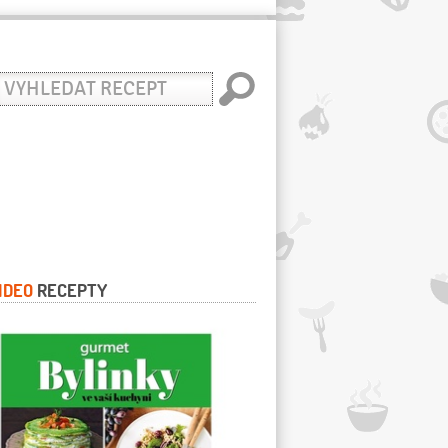
yhledat
ecept
IDEO
RECEPTY