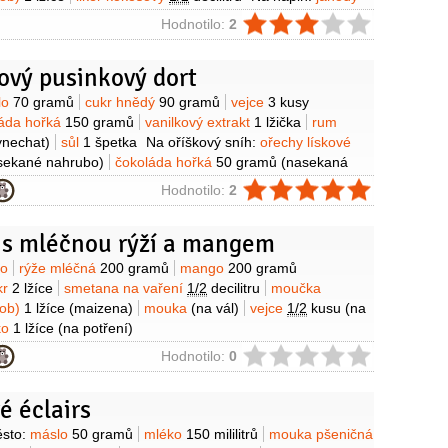
metana na šlehání
2,5 decilitru
ie
Hodnotilo:
2
ový pusinkový dort
y
lo
70 gramů
cukr hnědý
90 gramů
vejce
3 kusy
láda hořká
150 gramů
vanilkový extrakt
1 lžička
rum
ynechat)
sůl
1 špetka
Na oříškový sníh:
ořechy lískové
sekané nahrubo)
čokoláda hořká
50 gramů
(nasekaná
ek
2 kusy
(velký)
moučka kukuřičná (škrob)
1 lžička
šťáva
ie
Hodnotilo:
2
žičky
cukr krystal
110 gramů
Kromě toho:
máslo
(na
my)
mouka pšeničná polohrubá
(na vysypání formy)
 s mléčnou rýží a mangem
y
to
rýže mléčná
200 gramů
mango
200 gramů
kr
2 lžíce
smetana na vaření
1/2
decilitru
moučka
rob)
1 lžíce
(maizena)
mouka
(na vál)
vejce
1/2
kusu
(na
ko
1 lžíce
(na potření)
ie
Hodnotilo:
0
é éclairs
y
sto:
máslo
50 gramů
mléko
150 mililitrů
mouka pšeničná