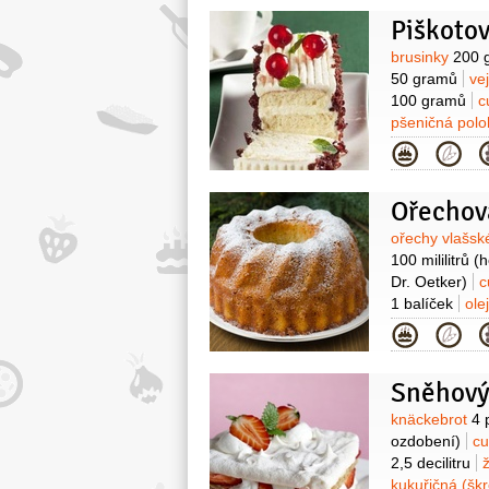
2 lžíce
Piškoto
Surovin
brusinky
200 
50 gramů
ve
100 gramů
c
pšeničná pol
2,5 decilitru
Kategor
(lístky)
višně
Ořechov
Surovin
ořechy vlašs
100 mililitrů
(h
Dr. Oetker)
c
1 balíček
ole
Kategor
Sněhový
Surovin
knäckebrot
4 
ozdobení)
c
2,5 decilitru
kukuřičná (šk