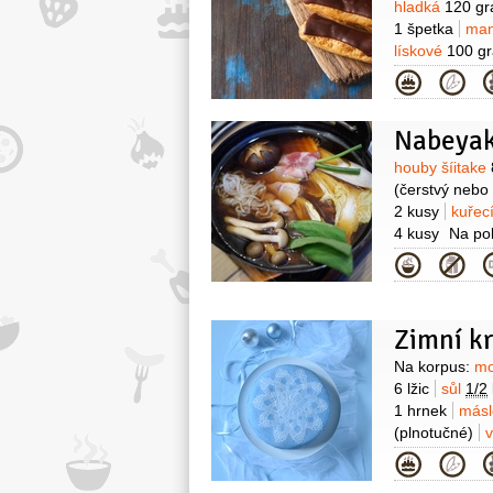
hladká
120 g
1 špetka
ma
lískové
100 g
Krém:
mléko
3
Kategor
krystal
50 gr
(škrob)
2 lžíce
Nabeyak
Surovin
houby šíitake
(čerstvý nebo
2 kusy
kuřec
4 kusy
Na po
shitake)
víno
Kategor
2 lžičky
semí
8 kusů
mouka
200 mililitrů
(l
Zimní k
rostlinný:sez
Surovin
Na korpus:
mo
6 lžic
sůl
1/2
1 hrnek
más
(plnotučné)
v
1/2
hrnku
žl
Kategor
1/4
hrnku
má