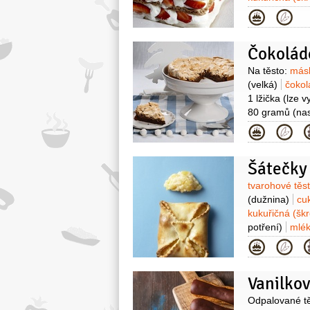
300 gramů
s
Kategor
Čokolád
Surovin
Na těsto:
más
(velká)
čoko
1 lžička
(lze v
80 gramů
(na
nahrubo)
bíl
Kategor
citronová
1/4
l
vymazání for
Šátečky
Surovin
tvarohové těs
(dužnina)
cu
kukuřičná (šk
potření)
mlé
Kategor
Vanilkov
Surovin
Odpalované tě