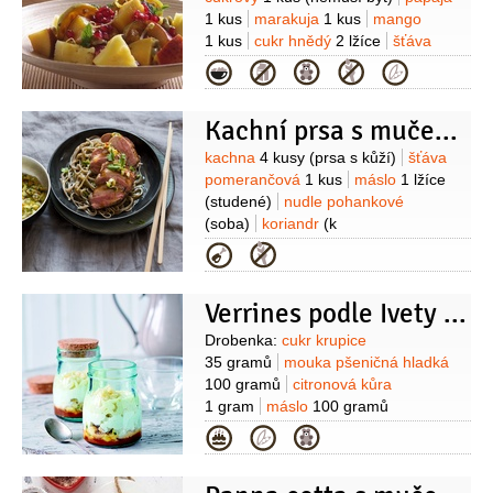
1 kus
marakuja
1 kus
mango
1 kus
cukr hnědý
2 lžíce
šťáva
citronová
1 kus
(z 1
Kategorie
citronu)
citronová kůra
1 kus
(z 1
citronu)
máta
1 hrst
(čerstvá)
Kachní prsa s mučenkovou salsou
Suroviny
kachna
4 kusy
(prsa s kůží)
šťáva
pomerančová
1 kus
máslo
1 lžíce
(studené)
nudle pohankové
(soba)
koriandr
(k
podávání)
marakuja
2 kusy
cibulka
Kategorie
jarní
2 kusy
paprička chilli červená
1 kus
Verrines podle Ivety Fabešové
Suroviny
Drobenka:
cukr krupice
35 gramů
mouka pšeničná hladká
100 gramů
citronová kůra
1 gram
máslo
100 gramů
(změklé)
sůl
1 špetka
Náplň:
Kategorie
banány
2 kusy
citron
1 kus
(kůra)
marakuja
1 kus
Krém:
cukr