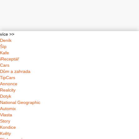
více >>
Deník
Šíp
Kafe
iReceptář
Cars
Dům a zahrada
TipCars
Annonce
Realcity
Dotyk
National Geographic
Automix
Vlasta
Story
Kondice
Květy