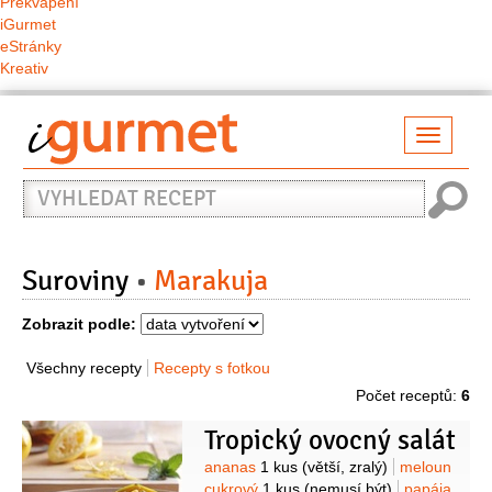
Překvapení
iGurmet
eStránky
Kreativ
Přepno
naviga
Vyhledat
recept
Suroviny
Marakuja
Zobrazit podle:
Všechny recepty
Recepty s fotkou
Počet receptů:
6
Tropický ovocný salát
Suroviny
ananas
1 kus
(větší, zralý)
meloun
cukrový
1 kus
(nemusí být)
papája