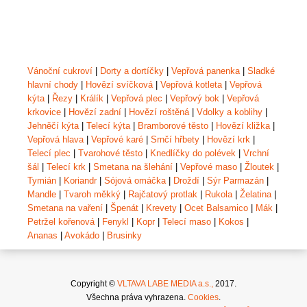
Vánoční cukroví
|
Dorty a dortíčky
|
Vepřová panenka
|
Sladké
hlavní chody
|
Hovězí svíčková
|
Vepřová kotleta
|
Vepřová
kýta
|
Řezy
|
Králík
|
Vepřová plec
|
Vepřový bok
|
Vepřová
krkovice
|
Hovězí zadní
|
Hovězí roštěná
|
Vdolky a koblihy
|
Jehněčí kýta
|
Telecí kýta
|
Bramborové těsto
|
Hovězí kližka
|
Vepřová hlava
|
Vepřové karé
|
Srnčí hřbety
|
Hovězí krk
|
Telecí plec
|
Tvarohové těsto
|
Knedlíčky do polévek
|
Vrchní
šál
|
Telecí krk
|
Smetana na šlehání
|
Vepřové maso
|
Žloutek
|
Tymián
|
Koriandr
|
Sójová omáčka
|
Droždí
|
Sýr Parmazán
|
Mandle
|
Tvaroh měkký
|
Rajčatový protlak
|
Rukola
|
Želatina
|
Smetana na vaření
|
Špenát
|
Krevety
|
Ocet Balsamico
|
Mák
|
Petržel kořenová
|
Fenykl
|
Kopr
|
Telecí maso
|
Kokos
|
Ananas
|
Avokádo
|
Brusinky
Copyright ©
VLTAVA LABE MEDIA a.s.,
2017.
Všechna práva vyhrazena.
Cookies
.