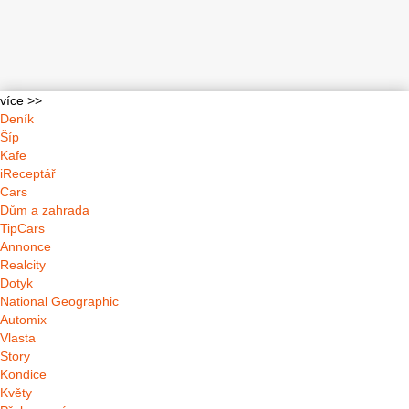
více >>
Deník
Šíp
Kafe
iReceptář
Cars
Dům a zahrada
TipCars
Annonce
Realcity
Dotyk
National Geographic
Automix
Vlasta
Story
Kondice
Květy