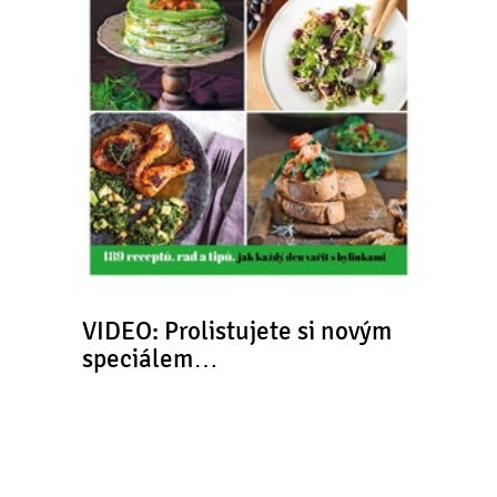
(modré)
cukr moučkový
VIDEO: Prolistujete si novým
speciálem…