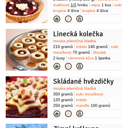
malinová
1/2
hrnku
vejce
1 kus
cukr
krupice
4 lžíce
krupice
4 lžíce
(pšeničná)
Kategorie
Linecká kolečka
Suroviny
mouka pšeničná hladká
210 gramů
máslo
140 gramů
cukr
moučkový
70 gramů
žloutek
2 kusy
citronová kůra
1 špetka
(nastrouhaná)
zavařenina malinová
Kategorie
80 gramů
(nebo jiná pikantní, na
slepení)
cukr moučkový
(na
Skládané hvězdičky
posypání)
Suroviny
mouka pšeničná hladká
350 gramů
cukr moučkový
120 gramů
máslo
250 gramů
mandle
100 gramů
(loupané a mleté)
žloutek
Kategorie
4 kusy
citronová kůra
1/2
lžičky
mouka
(na