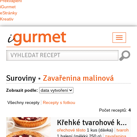
Překvapení
iGurmet
eStránky
Kreativ
Přepno
naviga
Vyhledat
recept
Suroviny
Zavařenina malinová
Zobrazit podle:
Všechny recepty
Recepty s fotkou
Počet receptů:
4
Křehké tvarohové koláčky
Suroviny
ořechové těsto
1 kus
(dávka)
tvaroh
1 balení
(měkký 250 g)
zavařenina