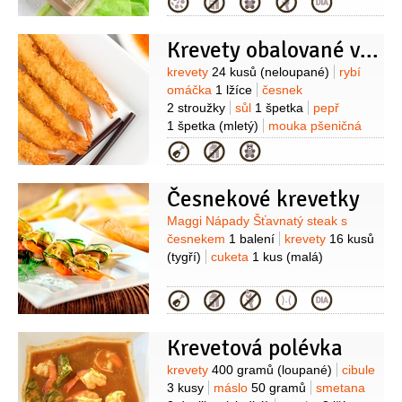
Kategorie
(uvařené)
sůl
pepř
koriandr
(k podávání)
limetka
Krevety obalované v těstíčku
Suroviny
krevety
24 kusů
(neloupané)
rybí
omáčka
1 lžíce
česnek
2 stroužky
sůl
1 špetka
pepř
1 špetka
(mletý)
mouka pšeničná
hladká
1 hrnek
voda
Kategorie
1/2
hrnku
moučka bramborová
(škrob)
2 lžíce
(nebo
Česnekové krevetky
kukuřičný)
vejce
1 kus
Omáčka:
ananas
1 hrnek
(sladší, může být i
Suroviny
Maggi Nápady Šťavnatý steak s
kompot)
voda
1 hrnek
(nebo šťáva z
česnekem
1 balení
krevety
16 kusů
kopotu)
paprička chilli červená
1 kus
(tygří)
cuketa
1 kus
(malá)
(1-2 kusy)
šťáva limetková
(z 1
limetky)
cukr
1/4
hrnku
ocet
Kategorie
1/2
hrnku
rybí omáčka
2 lžíce
česnek
3 stroužky
kečup
1 lžíce
(kvalitní)
Krevetová polévka
Suroviny
krevety
400 gramů
(loupané)
cibule
3 kusy
máslo
50 gramů
smetana