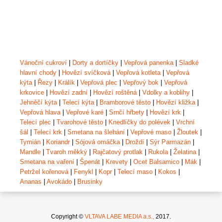
Vánoční cukroví
|
Dorty a dortíčky
|
Vepřová panenka
|
Sladké
hlavní chody
|
Hovězí svíčková
|
Vepřová kotleta
|
Vepřová
kýta
|
Řezy
|
Králík
|
Vepřová plec
|
Vepřový bok
|
Vepřová
krkovice
|
Hovězí zadní
|
Hovězí roštěná
|
Vdolky a koblihy
|
Jehněčí kýta
|
Telecí kýta
|
Bramborové těsto
|
Hovězí kližka
|
Vepřová hlava
|
Vepřové karé
|
Srnčí hřbety
|
Hovězí krk
|
Telecí plec
|
Tvarohové těsto
|
Knedlíčky do polévek
|
Vrchní
šál
|
Telecí krk
|
Smetana na šlehání
|
Vepřové maso
|
Žloutek
|
Tymián
|
Koriandr
|
Sójová omáčka
|
Droždí
|
Sýr Parmazán
|
Mandle
|
Tvaroh měkký
|
Rajčatový protlak
|
Rukola
|
Želatina
|
Smetana na vaření
|
Špenát
|
Krevety
|
Ocet Balsamico
|
Mák
|
Petržel kořenová
|
Fenykl
|
Kopr
|
Telecí maso
|
Kokos
|
Ananas
|
Avokádo
|
Brusinky
Copyright ©
VLTAVA LABE MEDIA a.s.,
2017.