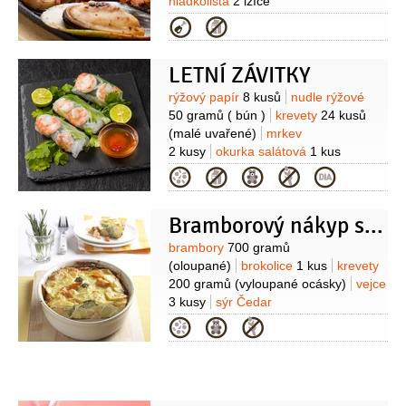
hladkolistá
2 lžíce
(nasekaná)
česnek
1 stroužek
vejce
Kategorie
2 kusy
šťáva limetková
(z 1
limetky)
víno bílé
100 mililitrů
LETNÍ ZÁVITKY
(suché)
Suroviny
rýžový papír
8 kusů
nudle rýžové
50 gramů
( bún )
krevety
24 kusů
(malé uvařené)
mrkev
2 kusy
okurka salátová
1 kus
(malá)
koriandr
1 hrst
(čerstvý)
Kategorie
Omáčka:
sójová omáčka
4 lžíce
med
3 lžíce
česnek
1 stroužek
paprička
Bramborový nákyp s brokolicí a krevetami
chilli červená
1 kus
Suroviny
brambory
700 gramů
(oloupané)
brokolice
1 kus
krevety
200 gramů
(vyloupané ocásky)
vejce
3 kusy
sýr Čedar
100 gramů
smetana na vaření
Kategorie
2,5 decilitru
pepř černý
(mletý)
sůl
máslo
1 lžíce
(na
vymazání formy)