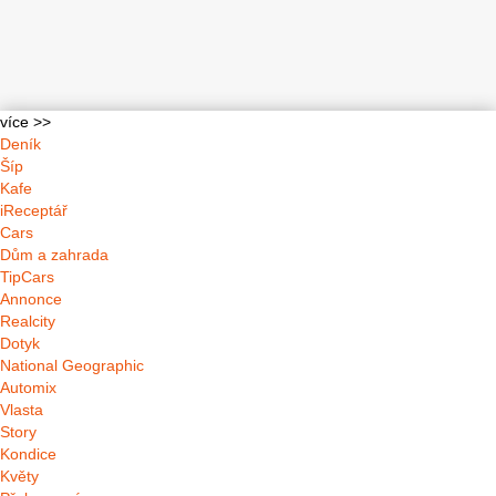
více >>
Deník
Šíp
Kafe
iReceptář
Cars
Dům a zahrada
TipCars
Annonce
Realcity
Dotyk
National Geographic
Automix
Vlasta
Story
Kondice
Květy