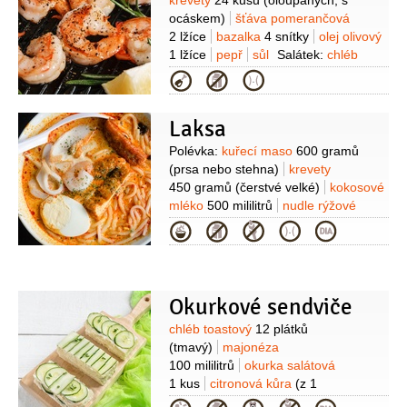
Suroviny
krevety
24 kusů
(oloupaných, s
ocáskem)
šťáva pomerančová
2 lžíce
bazalka
4 snítky
olej olivový
1 lžíce
pepř
sůl
Salátek:
chléb
4 plátky
olej olivový
Kategorie
100 mililitrů
česnek
2 stroužky
meloun vodní
1 kilogram
Laksa
(bez semínek)
ocet vinný
2 lžíce
(červeného)
bazalka
2 snítky
cibule
Suroviny
Polévka:
kuřecí maso
600 gramů
bílá
1 kus
pepř
sůl
(prsa nebo stehna)
krevety
450 gramů
(čerstvé velké)
kokosové
mléko
500 mililitrů
nudle rýžové
450 gramů
(tenké)
vývar kuřecí
Kategorie
1,5 litru
cukr třtinový
1 lžíce
(tmavý)
olej
3 lžíce
(rostlinný)
Pasta
Laksa:
paprička chilli červená
8 kusů
(sušená)
sušené krevety
Okurkové sendviče
2 lžíce
cibule šalotka
5 kusů
česnek
Suroviny
chléb toastový
12 plátků
3 stroužky
(galangal)
zázvor
1 kus
(5
(tmavý)
majonéza
cm)
citronová tráva
2 kusy
kurkuma
100 mililitrů
okurka salátová
1 lžička
ořechy kešu
8 kusů
(nebo
1 kus
citronová kůra
(z 1
makadamové ořechy)
Tom yum
citronu)
krevety
12 kusů
pasta
1 lžíce
(krevetová)
K podávání: