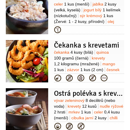
Suroviny
celer
1 kus
(menší)
jablka
2 kusy
(velká, kyselá)
jogurt bílý
1 kelímek
(nízkotučný)
sýr krémový
1 kus
(Žervé: 1 - 2 kusy, přírodní)
olej
olivový
kapary
1 lžička
bazalka
Kategorie
1 snítka
pažitka
1 snítka
krevety
150 gramů
(větší)
Čekanka s krevetami
Suroviny
čekanka
4 kusy
(bílá)
quinoa
100 gramů
(černá)
krevety
1,2 kilogramu
(mražené)
mango
1 kus
zázvor
1 kus
(2 cm)
česnek
3 stroužky
petržel hladkolistá
Kategorie
1 hrst
olej olivový
3 lžíce
olej
4 lžíce
(olejový s příchutí chilli)
Ostrá polévka s krevetami
Suroviny
vývar zeleninový
8 decilitrů
(nebo
voda)
krevety
12 kusů
nudle rýžové
2 hrsti
mrkev
1 kus
celer
0,4 kusu
(menší)
cibulka jarní
2 kusy
chilli
omáčka
4 lžíce
(sladká, na
Kategorie
ryby)
sójová omáčka
3 lžíce
olej