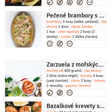
cherry
600 gramů
víno bílé
Kategorie
240 gramů
vejce
4 kusy
voda
250 mililitrů
(suché nejlépe
200 mililitrů
(ledová)
moučka
Retsini)
krevety
16 kusů
sůl
kukuřičná (škrob)
olej
(na smažení
Pečené brambory s krevetami
rostlinný:sezamový 10:1)
Suroviny
brambory
4 kusy
(velké, pečené)
olej
olivový
1 lžíce
cibule šalotka
1 kus
celer řapíkatý
2 kusy
(2
stonky)
tymián
1 lžička
(čerstvý,
nakrájený)
vývar kuřecí
Kategorie
1,7 decilitru
smetana na vaření
2/3
decilitru
sůl
krevety
250 gramů
(oloupané)
Zarzuela z mořských ryb a plodů s bílým chřestem
Suroviny
mořský vlk
400 gramů
olej olivový
2 lžíce
(extra virgin)
krevety
4 kusy
(celé česrtvé)
cibule
2 kusy
česnek
2 stroužky
paprika červená
1 kus
rajčata drcená
4 lžíce
Kategorie
(polpa)
mouka
1 lžíce
(hladká)
víno
100 mililitrů
(stolní bílé - muškát)
Bazalkové krevety s melounovým salátkem