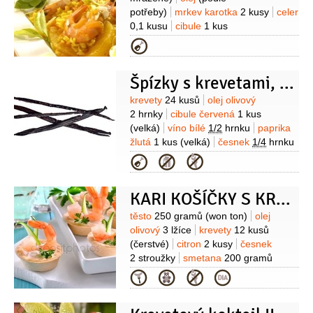
potřeby)
mrkev karotka
2 kusy
celer
0,1 kusu
cibule
1 kus
(menší)
kurkuma
1 lžička
rýže
Kategorie
dlouhozrnná
200 gramů
(bílá,
syrová)
víno bílé
200 mililitrů
šťáva
Špízky s krevetami, paprikami a cibulí
pomerančová
150 mililitrů
Suroviny
krevety
24 kusů
olej olivový
2 hrnky
cibule červená
1 kus
(velká)
víno bílé
1/2
hrnku
paprika
žlutá
1 kus
(velká)
česnek
1/4
hrnku
(nahrubo nasekaný)
koriandr
1 lžíce
Kategorie
(čerstvý, pokrájený)
pažitka
1 lžíce
(pokrájená)
paprika chilli
3 lžičky
KARI KOŠÍČKY S KREVETAMI
(drcená)
Suroviny
těsto
250 gramů
(won ton)
olej
olivový
3 lžíce
krevety
12 kusů
(čerstvé)
citron
2 kusy
česnek
2 stroužky
smetana
200 gramů
(crème fraîche)
kari
Kategorie
2 lžičky
sůl
rukola
(k podávání)