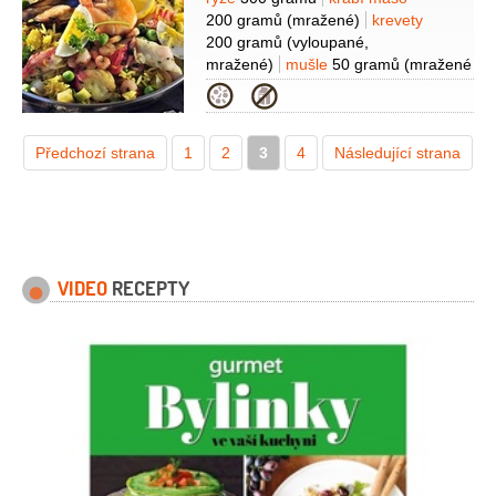
Suroviny
200 gramů
(mražené)
krevety
200 gramů
(vyloupané,
mražené)
mušle
50 gramů
(mražené
)
vejce
2 kusy
(natvrdo
Kategorie
uvařená)
kurkuma
1 lžička
hrášek
100 gramů
(mražený)
pórek
1 kus
Předchozí strana
1
(malý)
2
3
paprika
4
2 kusy
Následující strana
(barevná)
VIDEO
RECEPTY