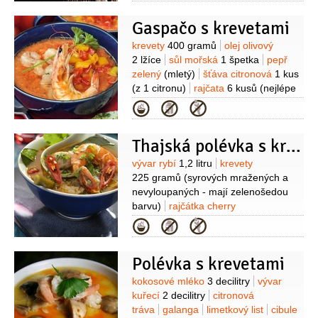
sezamový
Gaspačo s krevetami
Suroviny
krevety
400 gramů
olej olivový
2 lžíce
sůl mořská
1 špetka
pepř
zelený
(mletý)
šťáva citronová
1 kus
(z 1 citronu)
rajčata
6 kusů
(nejlépe
masitá, soudečková)
cibule
1 kus
Kategorie
(menší )
česnek
2 stroužky
paprika
červená
1 kus
Thajská polévka s krevetami
Suroviny
vývar rybí
1,2 litru
krevety
225 gramů
(syrových mražených a
nevyloupaných - mají zelenošedou
barvu)
rajčátka cherry
100 gramů
mrkev
Kategorie
100 gramů
paprička chilli červená
4 kusy
zázvor
(čerstvý, oloupaný,
Polévka s krevetami
kousek velký 2,5cm)
rybí omáčka
4 lžíce
koriandr
3 lžíce
(čerstvý,
Suroviny
kokosové mléko
3 decilitry
vývar
nahrubo nasekaný + na
kuřecí
2 decilitry
citronová
posypání)
cukr
2 lžíce
(moučkový
tráva
galanga
limetkový list
cibule