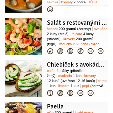
nebo třtinový)
šalotka
krevety
2 porce
šťáva
limetková
4 lžíce
rybí omáčka
Kategorie
2 lžíce
Salát s restovanými krevetami
Suroviny
špenát
200 gramů
(čerstvý)
avokádo
2 kusy
(zralé)
rajčata
4 kusy
(střední)
krevety
200 gramů
(tygří)
moučka kukuřičná (škrob)
2 lžíce
paprika zauzená
Kategorie
1 lžička
česnek
2 stroužky
sůl
1/2
lžičky
šťáva limetková
(z 1
Chlebíček s avokádem a krevetami
limetky)
Suroviny
chléb
4 plátky
(pšenično-
žitný)
avokádo
1 kus
krevety
12 kusů
(uvařené 12-16 kusů)
citron
1 kus
limetka
1 kus
pepř
(čerstvě
mletý)
Kategorie
Paella
rýže
300 gramů
krabí maso