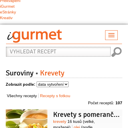
Překvapení
iGurmet
eStránky
Kreativ
Přepno
naviga
Vyhledat
recept
Suroviny
Krevety
Zobrazit podle:
Všechny recepty
Recepty s fotkou
Počet receptů:
107
Krevety s pomerančovou rýží a mandlemi
Suroviny
krevety
16 kusů
(velké,
mražené)
olej
(podle