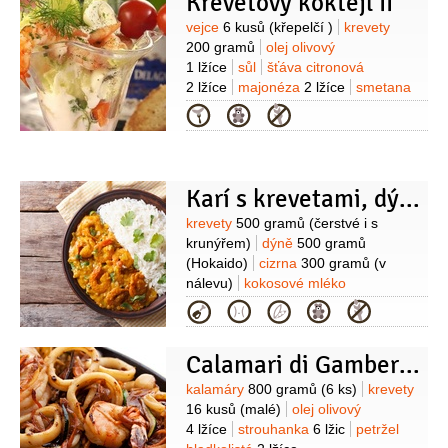
Krevetový koktejl II
Suroviny
vejce
6 kusů
(křepelčí )
krevety
200 gramů
olej olivový
1 lžíce
sůl
šťáva citronová
2 lžíce
majonéza
2 lžíce
smetana
na šlehání
2 lžíce
(ušlehaná)
salát
Kategorie
ledový
1 kus
(menší )
kopr
Karí s krevetami, dýní a cizrnou
Suroviny
krevety
500 gramů
(čerstvé i s
krunýřem)
dýně
500 gramů
(Hokaido)
cizrna
300 gramů
(v
nálevu)
kokosové mléko
300 mililitrů
vývar zeleninový
Kategorie
200 mililitrů
citronová tráva
1 snítka
kafírové listy
5 kusů
kari
Calamari di Gamberi - Kalamáry plněné krevetami
pasta
1 lžíce
koriandr
1 svazek
(čerstvý)
Suroviny
kalamáry
800 gramů
(6 ks)
krevety
16 kusů
(malé)
olej olivový
4 lžíce
strouhanka
6 lžic
petržel