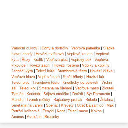
Vánoční cukroví
|
Dorty a dortíčky
|
Vepřová panenka
|
Sladké
hlavní chody
|
Hovězí svíčková
|
Vepřová kotleta
|
Vepřová
kýta
|
Řezy
|
Králík
|
Vepřová plec
|
Vepřový bok
|
Vepřová
krkovice
|
Hovězí zadní
|
Hovězí roštěná
|
Vdolky a koblihy
|
Jehněčí kýta
|
Telecí kýta
|
Bramborové těsto
|
Hovězí kližka
|
Vepřová hlava
|
Vepřové karé
|
Srnčí hřbety
|
Hovězí krk
|
Telecí plec
|
Tvarohové těsto
|
Knedlíčky do polévek
|
Vrchní
šál
|
Telecí krk
|
Smetana na šlehání
|
Vepřové maso
|
Žloutek
|
Tymián
|
Koriandr
|
Sójová omáčka
|
Droždí
|
Sýr Parmazán
|
Mandle
|
Tvaroh měkký
|
Rajčatový protlak
|
Rukola
|
Želatina
|
Smetana na vaření
|
Špenát
|
Krevety
|
Ocet Balsamico
|
Mák
|
Petržel kořenová
|
Fenykl
|
Kopr
|
Telecí maso
|
Kokos
|
Ananas
|
Avokádo
|
Brusinky