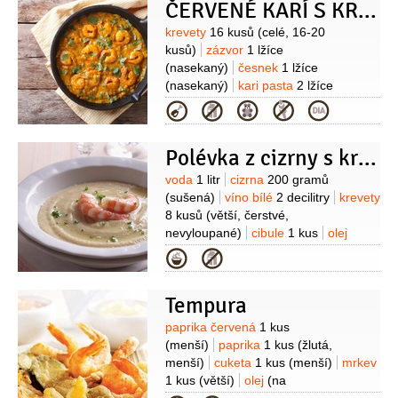
ČERVENÉ KARÍ S KREVETAMI
Suroviny
krevety
16 kusů
(celé, 16-20
kusů)
zázvor
1 lžíce
(nasekaný)
česnek
1 lžíce
(nasekaný)
kari pasta
2 lžíce
(červená, 2-4 lžíce)
kokosové mléko
Kategorie
800 mililitrů
kafírové listy
4 kusy
rybí
omáčka
4 lžíce
(4-6 lžic)
cukr třtinový
Polévka z cizrny s krevetami
1 lžíce
bazalka
1 svazek
(thajská)
Suroviny
voda
1 litr
cizrna
200 gramů
(sušená)
víno bílé
2 decilitry
krevety
8 kusů
(větší, čerstvé,
nevyloupané)
cibule
1 kus
olej
olivový
4 lžíce
šťáva citronová
Kategorie
1 lžíce
pažitka
1 lžíce
(čerstvá,
nasekaná)
česnek
2 stroužky
Tempura
Suroviny
paprika červená
1 kus
(menší)
paprika
1 kus
(žlutá,
menší)
cuketa
1 kus
(menší)
mrkev
1 kus
(větší)
olej
(na