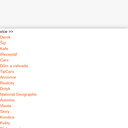
více >>
Deník
Šíp
Kafe
iReceptář
Cars
Dům a zahrada
TipCars
Annonce
Realcity
Dotyk
National Geographic
Automix
Vlasta
Story
Kondice
Květy