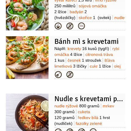
Suroviny
vývar kuřecí
1,5 litru
víno rýžové
potravinami)
kari pasta
1 lžička
250 mililitrů
sójová omáčka
(zelená)
koriandr
2 snítky
(čerstvý)
2 lžíce
badyán
2
(hvězdičky)
skořice
1
(svitek)
nudle
rýžové
450 gramů
(dlouhé, široké
Kategorie
2cm)
krevety
250 gramů
(vyloupaných)
zelí
1 kus
(baby bok
Bánh mì s krevetami
choy)
cibulka jarní
4 kusy
Suroviny
Náplň:
krevety
16 kusů
(tygří)
rybí
omáčka
4 lžíce
citronová tráva
1 kus
česnek
1 stroužek
šťáva
limetková
3 lžičky
cukr
1 lžíce
olej
slunečnicový
(na smažení)
Na
Kategorie
dokončení:
bageta
4 kusy
majonéza
4 lžíce
mrkev
4 lžíce
(naložená)
ředkev bílá
4 lžíce
(naložená)
okurka salátová
1 kus
Nudle s krevetami phad wun sen
(nakrájená na tenké plátky)
bazalka
Suroviny
nudle rýžové
800 gramů
mrkev
(fialové lístky, thajská)
paprička chilli
300 gramů
cuketa
červená
(podle chuti)
120 gramů
ředkev bílá
1 hrst
(nudliček)
fazolky zelené
300 gramů
olej slunečnicový