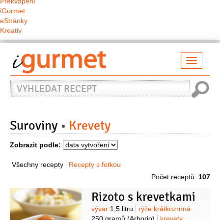
Překvapení
iGurmet
eStránky
Kreativ
Přepno
naviga
Vyhledat
recept
Suroviny
Krevety
Zobrazit podle:
Všechny recepty
Recepty s fotkou
Počet receptů:
107
Rizoto s krevetkami
Suroviny
vývar
1,5 litru
rýže krátkozrnná
250 gramů
(Arborio)
krevety