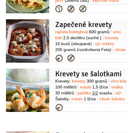
jarní
(zelená část)
vepřové maso
50 gramů
(bůček - na porci)
krevety
Kategorie
2 kusy
(na porci)
pepř
sůl
fazolové
klíčky
(dle chuti)
Zapečené krevety
Suroviny
rajčata koktejlová
600 gramů
víno
bílé
2,5 decilitru
(suché )
krevety
16 kusů
(oloupané)
sýr měkký
200 gramů
(rozdrobená Feta)
cibule
2 kusy
olej olivový
3 lžíce
petržel
Kategorie
hladkolistá
2 lžíce
(nasekaná)
cukr
1/2
lžíce
česnek
1 stroužek
Krevety se šalotkami
Suroviny
Krevety:
krevety
300 gramů
víno bílé
100 mililitrů
máslo
1,5 lžíce
vodka
30 mililitrů
pažitka
1/2
svazku
sůl
Šalotky:
máslo
1 lžíce
cibule šalotka
12 kusů
citron
1 kus
celer řapíkatý
Kategorie
3 kusy
pepř
sůl