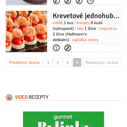
Kategorie
2 lžíce
krevety
400 gramů
(tygřích)
cibule červená
1/4
kusu
(a
Krevetové jednohubky
čtvrt bilé)
česnek
2 stroužky
Suroviny
rohlík
1 kus
krevety
8 kusů
(vyloupané)
olej
1 lžíce
majonéza
2 lžíce
(Hellmann's
delikátní)
rajčátka cherry
8 kusů
salát ledový
(najemno
Kategorie
nasekaný)
česnek
1 stroužek
tymián
Předchozí strana
1
2
3
4
Následující strana
VIDEO
RECEPTY