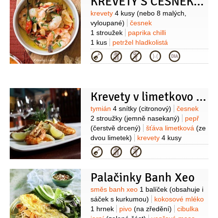
KREVETY S ČESNEKEM A CHILLI
Suroviny
krevety
4 kusy
(nebo 8 malých,
vyloupané)
česnek
1 stroužek
paprika chilli
1 kus
petržel hladkolistá
1 snítka
olej olivový
50 mililitrů
sůl
Kategorie
Krevety v limetkovo - tymiánové marinádě
Suroviny
tymián
4 snítky
(citronový)
česnek
2 stroužky
(jemně nasekaný)
pepř
(čerstvě drcený)
šťáva limetková
(ze
dvou limetek)
krevety
4 kusy
(velké)
sůl
(na dochucení)
Kategorie
Palačinky Banh Xeo
Suroviny
směs banh xeo
1 balíček
(obsahuje i
sáček s kurkumou)
kokosové mléko
1 hrnek
pivo
(na zředění)
cibulka