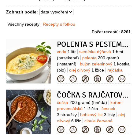
Zobrazit podle:
Všechny recepty
Recepty s fotkou
Počet receptů:
8261
POLENTA S PESTEM Z POLNÍČKU
Suroviny
voda
1 litr
semínka dýňová
1 hrst
(nasekaná)
polenta
200 gramů
(instantní)
bujon zeleninový
1 kostka
(bio)
olej olivový
1 lžíce
rajčátka
cherry
(na ozdobu)
salát polníček
Kategorie
(na ozdobu)
Na pesto:
semínka
dýňová
(můžeme přidat sezamová i
ČOČKA S RAJČATOVOU OMÁČKOU
slunečnicová)
olej olivový
sůl
1/2
lžičky
salát polníček
Suroviny
čočka
200 gramů
(hnědá)
koření
1 hrst
česnek
2 stroužky
provensálské
1 lžička
česnek
3 stroužky
bobkový list
3 listy
olej
olivový
6 lžic
cibule červená
3 kusy
sirup rýžový
4 lžíce
rajčata
Kategorie
6 kusů
(masitá)
hřebíček
2 kusy