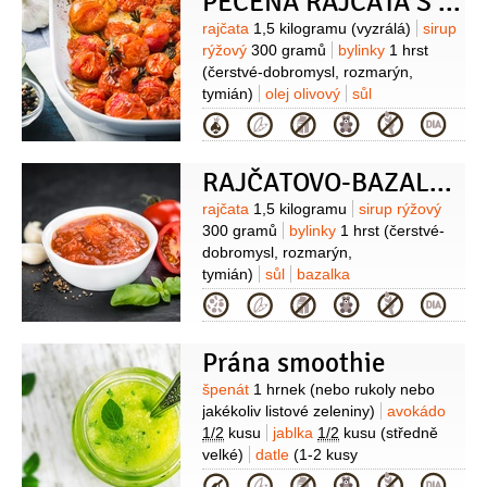
PEČENÁ RAJČATA S BYLINKAMI
Suroviny
rajčata
1,5 kilogramu
(vyzrálá)
sirup
rýžový
300 gramů
bylinky
1 hrst
(čerstvé-dobromysl, rozmarýn,
tymián)
olej olivový
sůl
Kategorie
RAJČATOVO-BAZALKOVÁ OMÁČKA
Suroviny
rajčata
1,5 kilogramu
sirup rýžový
300 gramů
bylinky
1 hrst
(čerstvé-
dobromysl, rozmarýn,
tymián)
sůl
bazalka
Kategorie
Prána smoothie
Suroviny
špenát
1 hrnek
(nebo rukoly nebo
jakékoliv listové zeleniny)
avokádo
1/2
kusu
jablka
1/2
kusu
(středně
velké)
datle
(1-2 kusy
vypeckované)
voda
2 hrnky