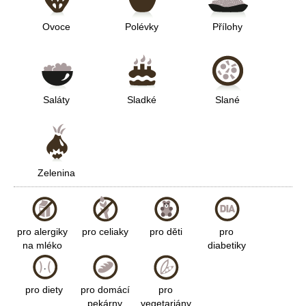
Ovoce
Polévky
Přílohy
Saláty
Sladké
Slané
Zelenina
pro alergiky
pro celiaky
pro děti
pro
na mléko
diabetiky
pro diety
pro domácí
pro
pekárny
vegetariány