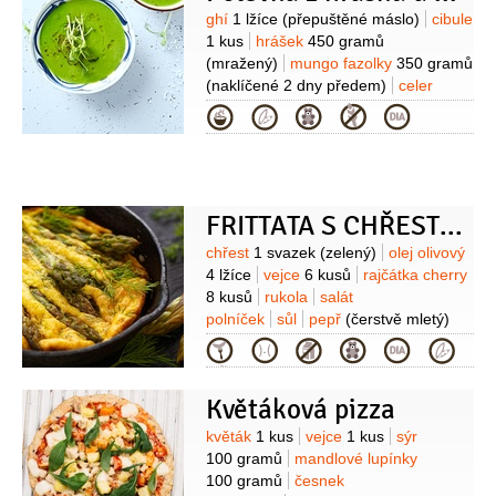
Suroviny
ghí
1 lžíce
(přepuštěné máslo)
cibule
1 kus
hrášek
450 gramů
(mražený)
mungo fazolky
350 gramů
(naklíčené 2 dny předem)
celer
řapíkatý
150 gramů
sůl
smetana
Kategorie
(ovesná)
šťáva citronová
koření
chilli
(na posypání)
FRITTATA S CHŘESTEM
Suroviny
chřest
1 svazek
(zelený)
olej olivový
4 lžíce
vejce
6 kusů
rajčátka cherry
8 kusů
rukola
salát
polníček
sůl
pepř
(čerstvě mletý)
Kategorie
Květáková pizza
Suroviny
květák
1 kus
vejce
1 kus
sýr
100 gramů
mandlové lupínky
100 gramů
česnek