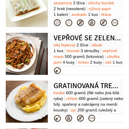
sezamový
2 lžíce
ořechy burské
2 hrsti
(nesolené)
rýžový papír
1 balení
avokádo
1 kus
šťáva
limetková
1 lžička
mrkev
Kategorie
2 kusy
okurka salátová
1 kus
(menší)
mungo fazolky
1 hrnek
VEPŘOVÉ SE ZELENINOU NA ASIJSKÝ ZPŮSOB
(naklíčené)
Na dip:
arašídové máslo
3 lžíce
sójová omáčka
2 lžíce
med
Suroviny
olej řepkový
2 lžíce
cibule
2 lžíce
voda
2 lžíce
šťáva limetková
1 kus
česnek
3 stroužky
vepřové
(z 0.5 limetky)
šťáva zázvorová
maso
500 gramů
(krkovice)
cibulka
1 lžíce
(z nastrouhaného zázvoru)
jarní
4 kusy
mrkev
2 kusy
zelí
1 kus
(pak choi )
rybí omáčka
(pár
Kategorie
střiků)
ředkvičky
1 svazek
GRATINOVANÁ TRESKA S BRAMBOROVOU KAŠÍ
Suroviny
treska
600 gramů
(filé nebo jiná bílá
ryba)
chřest
400 gramů
(zelený nebo
bílý, spařený a nakrájený na menší
kousky)
sýr
200 gramů
(uleželý a
strouhaný)
kopr
(několik nasekaných
Kategorie
stonků)
citron
4 plátky
sůl
pepř
Na
kaši:
brambory
1 kilogram
(varný typ