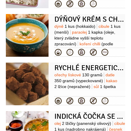
do pečiva
1/2
balíčku
Na finalizaci:
Kategorie
sušené
ořechy
(lehce
cukr
(oblíbený: moučkový, vanilkový,
nadrcené)
kokos
(strouhaný)
skořicový, kokosový)
džem
DÝŇOVÝ KRÉM S CHILLI A SKOŘICÍ
(oblíbený: s vysokým podílem ovoce)
Suroviny
dýně
1 kus
(hokkaido)
cibule
1 kus
(menší)
paraolej
1 kapka
(oleje,
který zvládne vyšší teplotu
zpracování)
koření chilli
(podle
chuti)
skořice
2 lžičky
Kategorie
(mletá)
kokosové mléko
1 hrnek
vývar zeleninový
(nebo
RYCHLÉ ENERGETICKÉ ČOKO-LÍSKOOŘÍŠKOVÉ KULIČKY
bujon)
tymián
1 snítka
sůl
Suroviny
ořechy lískové
130 gramů
datle
350 gramů
(vypeckované)
kakao
2 lžíce
(nepražené)
sůl
1 špetka
Kategorie
INDICKÁ ČOČKA SE ZELENINOU ‚KORMA STYLE‘
Suroviny
olej
2 lžičky
(panenský olivový)
cibule
1 kus
(nadrobno nakrájená)
česnek