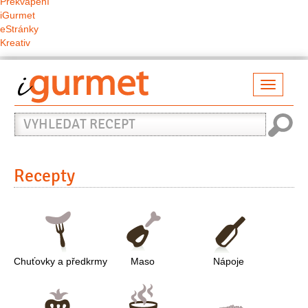
Překvapení
iGurmet
eStránky
Kreativ
Přepno
naviga
Vyhledat
recept
Recepty
Chuťovky a předkrmy
Maso
Nápoje