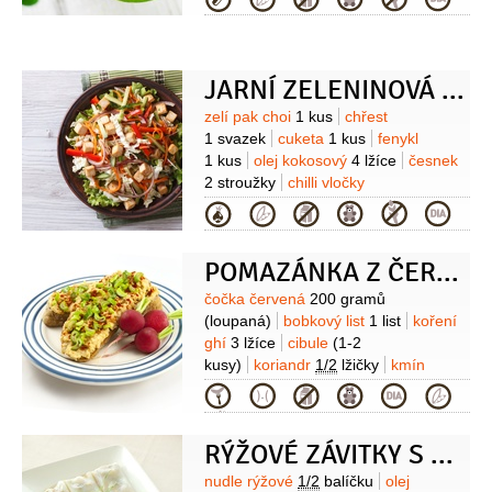
Kategorie
JARNÍ ZELENINOVÁ PÁNEV S MARINOVANÝM TOFU
Suroviny
zelí pak choi
1 kus
chřest
1 svazek
cuketa
1 kus
fenykl
1 kus
olej kokosový
4 lžíce
česnek
2 stroužky
chilli vločky
1/2
lžičky
sójová omáčka
Kategorie
1 lžička
nudle rýžové
Na
marinované tofu:
tofu
200 gramů
POMAZÁNKA Z ČERVENÉ ČOČKY
(natural)
česnek
1 stroužek
koření
kari
2 lžičky
sójová omáčka
Suroviny
čočka červená
200 gramů
4 lžíce
olej olivový
2 lžíce
(loupaná)
bobkový list
1 list
koření
ghí
3 lžíce
cibule
(1-2
kusy)
koriandr
1/2
lžičky
kmín
římský
1/2
lžičky
mrkev
2 kusy
Kategorie
(velká)
sůl
umeocet
RÝŽOVÉ ZÁVITKY S ARAŠÍDOVÝM DIPEM
Suroviny
nudle rýžové
1/2
balíčku
olej