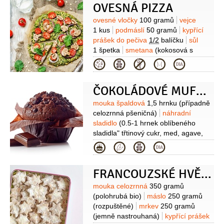
OVESNÁ PIZZA
C)
máslo
2 lžíce
(+ na vymazání
formy)
muškátový oříšek
žloutek
Suroviny
ovesné vločky
100 gramů
vejce
2 kusy
sůl
pepř
Na omáčku:
1 kus
podmáslí
50 gramů
kypřící
citronová kůra
(z 1 citronu)
olej
prášek do pečiva
1/2
balíčku
sůl
1 lžíce
cibule
1 kus
(nakrájená
1 špetka
smetana
(kokosová s
najemno)
česnek
2 stroužky
bylinkami nebo smetanový
Kategorie
(nasekaný)
rajčatový protlak
1 lžíce
dip)
koření na pizzu
(nebo
(nebo zeleninový)
vývar rybí
oregano)
oblíbené bílkoviny
(8šunka,
200 mililitrů
smetana
300 mililitrů
ČOKOLÁDOVÉ MUFFINY I
tuňák v oliv. oleji, krůtí
(12%)
sůl
pepř bílý
maso...)
zelenina
(brokolice, kapie
Suroviny
mouka špaldová
1,5 hrnku
(případně
červená a žlutá, červená cibule,
celozrnná pšeničná)
náhradní
pórek)
sladidlo
(0.5-1 hrnek oblíbeného
sladidla" třtinový cukr, med, agave,
kokosový cukr...)
kakao
1/2
hrnku
Kategorie
(raw)
kypřící prášek do pečiva
1 lžička
(bez fosfátů)
vanilkový
FRANCOUZSKÉ HVĚZDIČKY S MRKVÍ
extrakt
1 lžička
(nebo esence)
vejce
2 kusy
("šťastná")
jogurt bílý
Suroviny
mouka celozrnná
350 gramů
1 kelímek
(malý)
mléko
1/2
hrnku
(polohrubá bio)
máslo
250 gramů
(rostlinné)
olej kokosový
5 lžic
podle
(rozpuštěné)
mrkev
250 gramů
chuti:
čokoláda hořká
(nakrájená
(jemně nastrouhaná)
kypřící prášek
vysokoprocentní)
ovoce