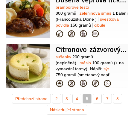
Dušená vepřová líčka na černém pivu
Suroviny
bramborové těsto
800 gramů
zeleninová směs
1 balení
(Francouzská Dione )
švestková
povidla
150 gramů
cibule
100 gramů
vepřové maso
1 kilogram
Kategorie
(líčka)
mouka pšeničná hladká
30 gramů
máslo
30 gramů
cukr
Citronovo-zázvorový cheesecake
1 lžíce
olej
250 mililitrů
Suroviny
sušenky
200 gramů
(neplněné)
máslo
100 gramů
(+ na
vymazání formy)
Náplň:
sýr
750 gramů
(smetanový např.
mascarpone)
vejce
4 kusy
cukr
Kategorie
krupice
150 gramů
pudinkový prášek
1/2
balíčku
(vanilkový)
šťáva
Předchozí strana
2
citronová
3
(z 1 citronu)
4
5
6
zázvor
7
8
10 gramů
(čerstvý
Následující strana
nastrouhaný)
vanilkový lusk
1 kus
(lze vynechat)
Omáčka:
maliny
250 gramů
(mražené)
voda
250 mililitrů
cukr moučkový