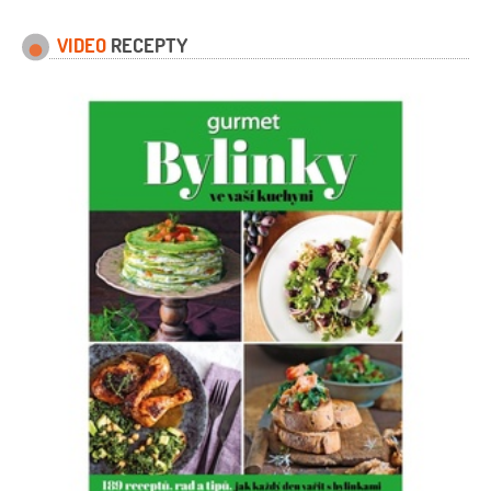
100 gramů
moučka kukuřičná
(škrob)
1 lžička
VIDEO
RECEPTY