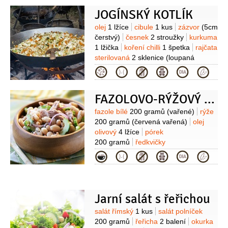
JOGÍNSKÝ KOTLÍK
Suroviny
olej
1 lžíce
cibule
1 kus
zázvor
(5cm
čerstvý)
česnek
2 stroužky
kurkuma
1 lžička
koření chilli
1 špetka
rajčata
sterilovaná
2 sklenice
(loupaná
krájená)
čočka červená
Kategorie
100 gramů
sůl
1 lžička
FAZOLOVO-RÝŽOVÝ SALÁT S ŘEDKVIČKAMI A ŠPENÁTEM
Suroviny
fazole bílé
200 gramů
(vařené)
rýže
200 gramů
(červená vařená)
olej
olivový
4 lžíce
pórek
200 gramů
ředkvičky
20 kusů
špenát
100 gramů
Kategorie
(čerstvý)
umeocet
2 lžíce
petrželová nať
Jarní salát s řeřichou
Suroviny
salát římský
1 kus
salát polníček
200 gramů
řeřicha
2 balení
okurka