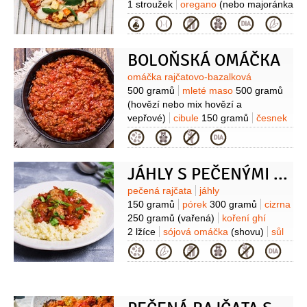
1 stroužek
oregano
(nebo majoránka
- lístky)
sůl
1 špetka
Zelenina:
Kategorie
rajčata
paprika červená
paprika
žlutá
kukuřice
brokolice
paprika
BOLOŇSKÁ OMÁČKA
zelená
cibule
(fialová)
Suroviny
omáčka rajčatovo-bazalková
500 gramů
mleté maso
500 gramů
(hovězí nebo mix hovězí a
vepřové)
cibule
150 gramů
česnek
(3-4 stroužky)
olej olivový
Kategorie
3 lžíce
sirup rýžový
2 lžíce
sůl
1,5 lžíce
bylinky
1 hrst
(čerstvé-
JÁHLY S PEČENÝMI RAJČATY
saturejka, oregani nebo
sušené)
smetana
(ovesná, lze
Suroviny
pečená rajčata
jáhly
vynechat)
150 gramů
pórek
300 gramů
cizrna
250 gramů
(vařená)
koření ghí
2 lžíce
sójová omáčka
(shovu)
sůl
Kategorie