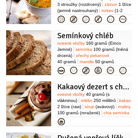
3 stroužky
(rozdrcený)
zázvor
1 lžíce
(jemně nastrouhaný)
mrkev
(1-2
kusy nakrájená na kousky)
rajčata
Kategorie
2 kusy
(velká oloupaná a nakrájená
na kousky)
paprička chilli červená
Semínkový chléb
1 kus
ořechy kešu
1 hrst
(solené
rozdrcené)
čočka červená
80 gramů
Suroviny
ovesné vločky
160 gramů
(Emco
(80-100g, půlené loupané
Jemné)
semínka
100 gramů
(lněná
propláchnuté)
drcená)
ořechy pekanové
40 gramů
mandle
50 gramů
(neloupané)
semínka slunečnicová
Kategorie
100 gramů
semínka dýňová
100 gramů
chia semínka
Kakaový dezert s chia marmeládou
30 gramů
rozpustná vláknina
20 gramů
(psyllia)
olej kokosový
Suroviny
ovesné vločky
40 gramů
(s
3 lžíce
vlákninou)
mléko
250 mililitrů
kakao
2 lžíce
(raw)
sirup
(avávový)
maliny
100 gramů
(mražené)
chia semínka
1 lžíce
vanilkový lusk
1/2
kusu
Kategorie