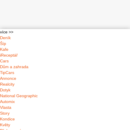
více >>
Deník
Šíp
Kafe
iReceptář
Cars
Dům a zahrada
TipCars
Annonce
Realcity
Dotyk
National Geographic
Automix
Vlasta
Story
Kondice
Květy