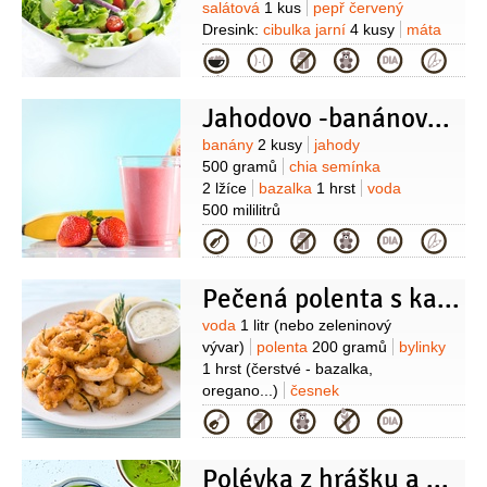
salátová
1 kus
pepř červený
Dresink:
cibulka jarní
4 kusy
máta
2 hrsti
česnek
1 stroužek
šťáva
Kategorie
citronová
1 lžíce
hořčice
1/2
lžičky
olej olivový
Jahodovo -banánové smoothie
180 mililitrů
ocet jablečný
1 lžíce
med
1 lžíce
sůl
Suroviny
banány
2 kusy
jahody
500 gramů
chia semínka
2 lžíce
bazalka
1 hrst
voda
500 mililitrů
Kategorie
Pečená polenta s kalamáry, chřestem a cuketou
Suroviny
voda
1 litr
(nebo zeleninový
vývar)
polenta
200 gramů
bylinky
1 hrst
(čerstvé - bazalka,
oregano...)
česnek
2 stroužky
sůl
pepř
olej
Kategorie
olivový
kalamáry
12 kusů
cuketa
1 kus
Polévka z hrášku a naklíčených mungo fazolek