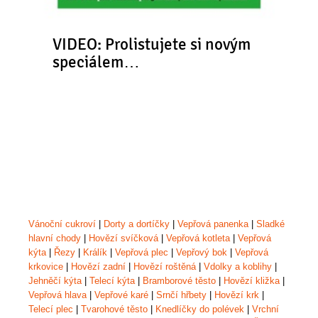
VIDEO: Prolistujete si novým
speciálem…
Vánoční cukroví
|
Dorty a dortíčky
|
Vepřová panenka
|
Sladké
hlavní chody
|
Hovězí svíčková
|
Vepřová kotleta
|
Vepřová
kýta
|
Řezy
|
Králík
|
Vepřová plec
|
Vepřový bok
|
Vepřová
krkovice
|
Hovězí zadní
|
Hovězí roštěná
|
Vdolky a koblihy
|
Jehněčí kýta
|
Telecí kýta
|
Bramborové těsto
|
Hovězí kližka
|
Vepřová hlava
|
Vepřové karé
|
Srnčí hřbety
|
Hovězí krk
|
Telecí plec
|
Tvarohové těsto
|
Knedlíčky do polévek
|
Vrchní