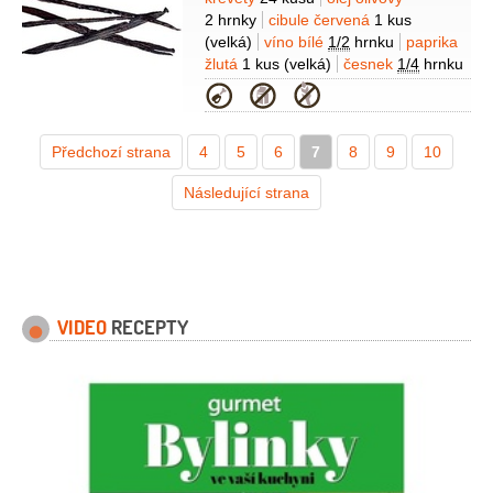
Suroviny
2 hrnky
cibule červená
1 kus
(velká)
víno bílé
1/2
hrnku
paprika
žlutá
1 kus
(velká)
česnek
1/4
hrnku
(nahrubo nasekaný)
koriandr
1 lžíce
Kategorie
(čerstvý, pokrájený)
pažitka
1 lžíce
(pokrájená)
paprika chilli
3 lžičky
Předchozí strana
4
(drcená)
5
6
7
8
9
10
Následující strana
VIDEO
RECEPTY