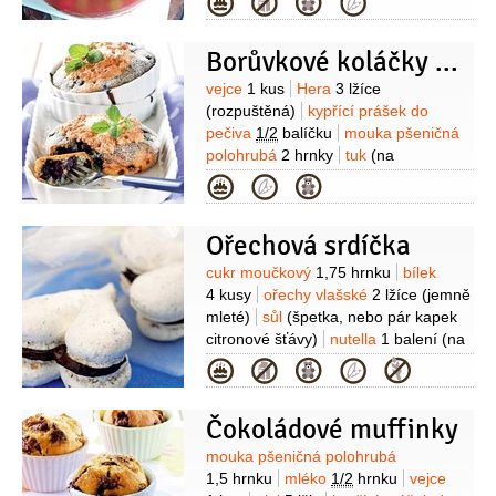
Kategorie
těsto:
vejce
4 kusy
mouka pšeničná
polohrubá
4 lžíce
cukr
4 lžíce
sůl
Borůvkové koláčky s kokosovým sněhem
Na krém:
máslo
1/2
kostky
cukr
moučkový
1/2
hrnku
cukr vanilkový
Suroviny
vejce
1 kus
Hera
3 lžíce
1 balíček
(rozpuštěná)
kypřící prášek do
pečiva
1/2
balíčku
mouka pšeničná
polohrubá
2 hrnky
tuk
(na
vymazání)
mouka pšeničná hrubá
Kategorie
(na vysypání)
sůl
borůvky
1 hrnek
cukr moučkový
1/2
hrnku
Ořechová srdíčka
Na sníh:
bílek
2 kusy
cukr hnědý
1 lžíce
moučka kokosová
Suroviny
cukr moučkový
1,75 hrnku
bílek
1/2
hrnku
sůl
(špetka, nebo několik
4 kusy
ořechy vlašské
2 lžíce
(jemně
kapek citronové šťávy)
mleté)
sůl
(špetka, nebo pár kapek
citronové šťávy)
nutella
1 balení
(na
slepení)
Kategorie
Čokoládové muffinky
Suroviny
mouka pšeničná polohrubá
1,5 hrnku
mléko
1/2
hrnku
vejce