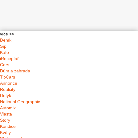
více >>
Deník
Šíp
Kafe
iReceptář
Cars
Dům a zahrada
TipCars
Annonce
Realcity
Dotyk
National Geographic
Automix
Vlasta
Story
Kondice
Květy