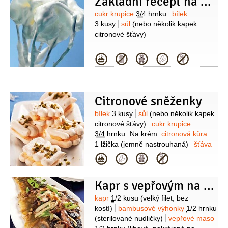
Základní recept na sněhovou hmotu
semínka)
mléko
1/4
hrnku
vejce
2 kusy
Suroviny
cukr krupice
3/4
hrnku
bílek
3 kusy
sůl
(nebo několik kapek
citronové šťávy)
Kategorie
Citronové sněženky
Suroviny
bílek
3 kusy
sůl
(nebo několik kapek
citronové šťávy)
cukr krupice
3/4
hrnku
Na krém:
citronová kůra
1 lžička
(jemně nastrouhaná)
šťáva
citronová
1 lžíce
máslo
Kategorie
1 lžíce
mléko zahuštěné
(kondenzované) sladké
Kapr s vepřovým na čínský způsob
1 lžíce
čokoláda bílá
2 kusy
(tabulky
po 100 g)
smetana na šlehání
Suroviny
kapr
1/2
kusu
(velký filet, bez
1/2
kelímku
kostí)
bambusové výhonky
1/2
hrnku
(sterilované nudličky)
vepřové maso