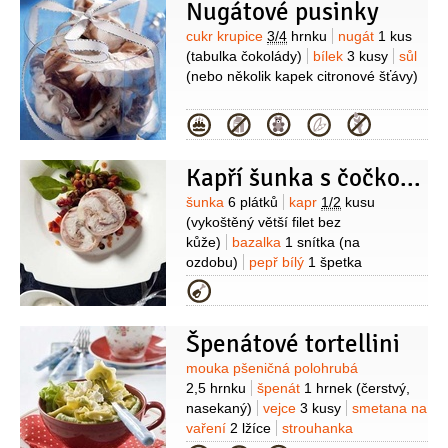
Nugátové pusinky
Suroviny
cukr krupice
3/4
hrnku
nugát
1 kus
(tabulka čokolády)
bílek
3 kusy
sůl
(nebo několik kapek citronové šťávy)
Kategorie
Kapří šunka s čočkovým salátem
Suroviny
šunka
6 plátků
kapr
1/2
kusu
(vykoštěný větší filet bez
kůže)
bazalka
1 snítka
(na
ozdobu)
pepř bílý
1 špetka
(mletý)
sůl
želatina
1 lžička
Kategorie
(prášková)
Na salát:
čočka
4 lžíce
pepř černý
1 špetka
Špenátové tortellini
(mletý)
sůl
1 špetka
šťáva citronová
2 lžíce
olej olivový
2 lžíce
čočka
Suroviny
mouka pšeničná polohrubá
červená
4 lžíce
řepa červená
2,5 hrnku
špenát
1 hrnek
(čerstvý,
1/2
kusu
(malá)
mrkev
1 kus
nasekaný)
vejce
3 kusy
smetana na
(karotka)
cibulka jarní
1 kus
Na
vaření
2 lžíce
strouhanka
omáčku:
sůl
1 špetka
smetana