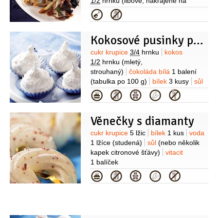
1/2
hrnku
(libové, nakrájené na
kostičky)
houby
1/2
hrnku
Kategorie
(šitake)
šunka
4 plátky
cibule
1 kus
cibulka jarní
1 kus
víno
4 lžíce
Kokosové pusinky plněné bílou čokoládou
(rýžové)
sójová omáčka
4 lžíce
Suroviny
cukr krupice
3/4
hrnku
kokos
1/2
hrnku
(mletý,
strouhaný)
čokoláda bílá
1 balení
(tabulka po 100 g)
bílek
3 kusy
sůl
(nebo několik kapek citronové šťávy)
Kategorie
Věnečky s diamanty
Suroviny
cukr krupice
5 lžic
bílek
1 kus
voda
1 lžíce
(studená)
sůl
(nebo několik
kapek citronové šťávy)
vitacit
1 balíček
Kategorie