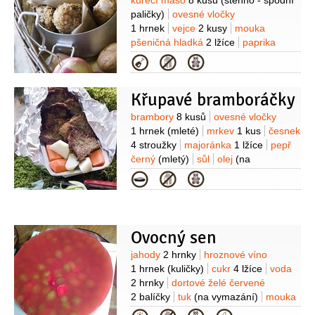
Suroviny
kuřecí maso
8 kusů
(stehno - spodní
paličky)
ovesné vločky
1 hrnek
vejce
2 kusy
mouka
pšeničná hladká
2 lžíce
paprika
pálivá
1 lžička
(mletá)
paprika sladká
Kategorie
1 lžička
(mletá)
sůl
olej
(na
osmažení)
Křupavé bramboráčky
Suroviny
brambory
8 kusů
ovesné vločky
1 hrnek
(mleté)
mrkev
1 kus
česnek
4 stroužky
majoránka
1 lžíce
pepř
černý
(mletý)
sůl
olej
(na
osmažení)
Kategorie
Ovocný sen
Suroviny
jahody
2 hrnky
hroznové víno
1 hrnek
(kuličky)
cukr
4 lžíce
voda
2 hrnky
dortové želé červené
2 balíčky
tuk
(na vymazání)
mouka
pšeničná hrubá
(na vysypání)
Na