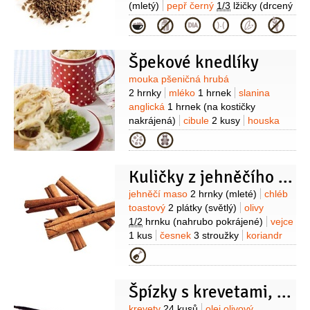
(mletý)
pepř černý
1/3
lžičky
(drcený
)
olej olivový
1/2
hrnku
šťáva
Kategorie
pomerančová
1/3
hrnku
Špekové knedlíky
Suroviny
mouka pšeničná hrubá
2 hrnky
mléko
1 hrnek
slanina
anglická
1 hrnek
(na kostičky
nakrájená)
cibule
2 kusy
houska
2 kusy
(žemle tuková)
vejce
Kategorie
2 kusy
mouka pšeničná hladká
1 lžíce
kypřící prášek do pečiva
Kuličky z jehněčího masa
1/2
lžičky
sůl
Suroviny
jehněčí maso
2 hrnky
(mleté)
chléb
toastový
2 plátky
(světlý)
olivy
1/2
hrnku
(nahrubo pokrájené)
vejce
1 kus
česnek
3 stroužky
koriandr
3 lžíce
(pokrájené čerstvé listy)
olej
Kategorie
olivový
2 lžíce
skořice
1 lžička
(mletá)
paprika chilli
1/2
lžičky
Špízky s krevetami, paprikami a cibulí
(sušená rozdrcená)
krevety
24 kusů
olej olivový