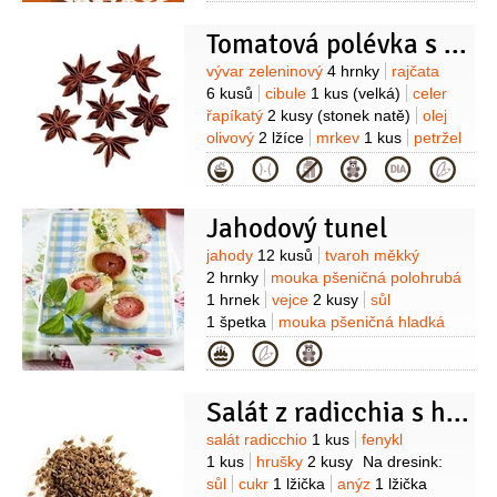
(mleté)
Na náplň:
rum hnědý -
Tomatová polévka s badyánem
tuzemský
1 lžíce
(nebo
whisky)
nutella
4 lžíce
Suroviny
vývar zeleninový
4 hrnky
rajčata
6 kusů
cibule
1 kus
(velká)
celer
řapíkatý
2 kusy
(stonek natě)
olej
olivový
2 lžíce
mrkev
1 kus
petržel
hladkolistá
1 lžíce
(najemno
Kategorie
pokrájená)
badyán
6 kusů
(celý)
sůl
Jahodový tunel
Suroviny
jahody
12 kusů
tvaroh měkký
2 hrnky
mouka pšeničná polohrubá
1 hrnek
vejce
2 kusy
sůl
1 špetka
mouka pšeničná hladká
1 hrnek
(na vál)
máslo
1/2
hrnku
Kategorie
(rozpuštěné, na přelití)
pšeničné
klíčky
1 hrst
(na posypání)
cukr
Salát z radicchia s hruškami
moučkový
1/2
hrnku
(na posypání)
Suroviny
salát radicchio
1 kus
fenykl
1 kus
hrušky
2 kusy
Na dresink:
sůl
cukr
1 lžička
anýz
1 lžička