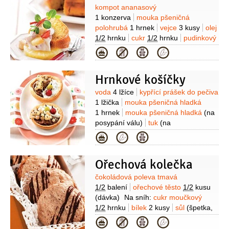
Suroviny
kompot ananasový
1 konzerva
mouka pšeničná
polohrubá
1 hrnek
vejce
3 kusy
olej
1/2
hrnku
cukr
1/2
hrnku
pudinkový
prášek
2 balíčky
(ananasový)
jedlá
Kategorie
soda
2 lžičky
sůl
tuk
(na vymazání)
Hrnkové košíčky
Suroviny
voda
4 lžíce
kypřící prášek do pečiva
1 lžička
mouka pšeničná hladká
1 hrnek
mouka pšeničná hladká
(na
posypání válu)
tuk
(na
vymazání)
sůl
máslo
6 lžic
Kategorie
(rozpuštěné)
cukr
4 lžíce
Na náplň:
ovoce
1 hrnek
(směs angreštu a
Ořechová kolečka
rybízu)
mléko
1 hrnek
pudinkový
prášek
1 balíček
(bez vaření)
Suroviny
čokoládová poleva tmavá
1/2
balení
ořechové těsto
1/2
kusu
(dávka)
Na sníh:
cukr moučkový
1/2
hrnku
bílek
2 kusy
sůl
(špetka,
nebo pár kapek citronové
Kategorie
šťávy)
ořechy vlašské
1/3
hrnku