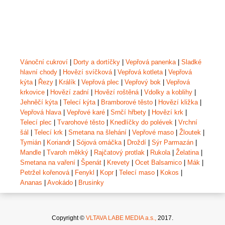
Vánoční cukroví
|
Dorty a dortíčky
|
Vepřová panenka
|
Sladké
hlavní chody
|
Hovězí svíčková
|
Vepřová kotleta
|
Vepřová
kýta
|
Řezy
|
Králík
|
Vepřová plec
|
Vepřový bok
|
Vepřová
krkovice
|
Hovězí zadní
|
Hovězí roštěná
|
Vdolky a koblihy
|
Jehněčí kýta
|
Telecí kýta
|
Bramborové těsto
|
Hovězí kližka
|
Vepřová hlava
|
Vepřové karé
|
Srnčí hřbety
|
Hovězí krk
|
Telecí plec
|
Tvarohové těsto
|
Knedlíčky do polévek
|
Vrchní
šál
|
Telecí krk
|
Smetana na šlehání
|
Vepřové maso
|
Žloutek
|
Tymián
|
Koriandr
|
Sójová omáčka
|
Droždí
|
Sýr Parmazán
|
Mandle
|
Tvaroh měkký
|
Rajčatový protlak
|
Rukola
|
Želatina
|
Smetana na vaření
|
Špenát
|
Krevety
|
Ocet Balsamico
|
Mák
|
Petržel kořenová
|
Fenykl
|
Kopr
|
Telecí maso
|
Kokos
|
Ananas
|
Avokádo
|
Brusinky
Copyright ©
VLTAVA LABE MEDIA a.s.,
2017.