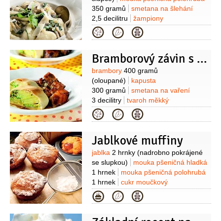
350 gramů
smetana na šlehání
2,5 decilitru
žampiony
200 gramů
rukola
100 gramů
sýr
Kategorie
Parmezán
40 gramů
vejce
1 kus
žloutek
1 kus
olej olivový
Bramborový závin s kapustou
3 lžíce
Suroviny
brambory
400 gramů
(oloupané)
kapusta
300 gramů
smetana na vaření
3 decilitry
tvaroh měkký
200 gramů
mouka pšeničná
Kategorie
polohrubá
200 gramů
máslo
150 gramů
vejce
2 kusy
česnek
Jablkové muffiny
2 stroužky
pažitka
1 lžička
(nakrájená)
Suroviny
jablka
2 hrnky
(nadrobno pokrájené
se slupkou)
mouka pšeničná hladká
1 hrnek
mouka pšeničná polohrubá
1 hrnek
cukr moučkový
1/2
hrnku
olej
3/4
hrnku
rozinky
Kategorie
1/2
hrnku
ořechy vlašské
1/2
hrnku
(sekané nebo slunečnicová