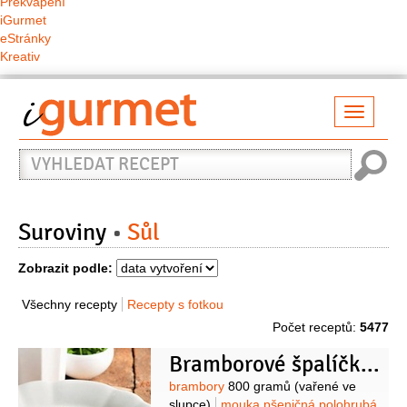
Překvapení
iGurmet
eStránky
Kreativ
Přepno
naviga
Vyhledat
recept
Suroviny
Sůl
Zobrazit podle:
Všechny recepty
Recepty s fotkou
Počet receptů:
5477
Bramborové špalíčky se žampiony
Suroviny
brambory
800 gramů
(vařené ve
slupce)
mouka pšeničná polohrubá