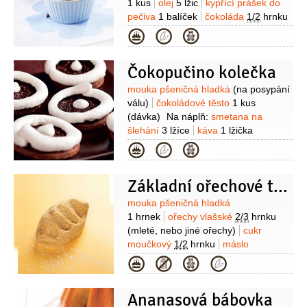
1 kus
olej
5 lžic
kypřící prášek do
pečiva
1 balíček
čokoláda
1/2
hrnku
(nastrouhaná nebo na kousky)
sůl
Kategorie
Čokopučino kolečka
Suroviny
mouka pšeničná hladká
(na posypání
válu)
čokoládové těsto
1 kus
(dávka)
Na náplň:
smetana na
šlehání
3 lžíce
káva
1 lžička
(rozpustná)
máslo
1 kostka
Kategorie
(změklé)
cukr moučkový
1 hrnek
tyčinka Kofila
1 kus
kakao
Základní ořechové těsto
3 lžíce
Na sníh:
sůl
(špetka, nebo pár
kapek citronové šťávy)
cukr
Suroviny
mouka pšeničná hladká
moučkový
1/2
hrnku
bílek
2 kusy
1 hrnek
ořechy vlašské
2/3
hrnku
(mleté, nebo jiné ořechy)
cukr
moučkový
1/2
hrnku
máslo
1/3
kostky
žloutek
1 kus
sůl
Kategorie
Ananasová bábovka