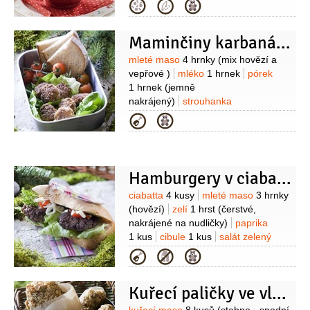
2 lžíce
olej olivový
1 lžíce
česnek
Kategorie
zakysaná
1 kelímek
(15%)
jogurt bílý
1 stroužek
sůl
mouka pšeničná
2 lžíce
křen
1 lžíce
(syrový,
hladká
(na posypání válu)
strouhaný)
pepř černý
1 špetka
Maminčiny karbanátky
(mletý)
Suroviny
mleté maso
4 hrnky
(mix hovězí a
vepřové )
mléko
1 hrnek
pórek
1 hrnek
(jemně
nakrájený)
strouhanka
1 hrnek
houska
2 kusy
vejce
Kategorie
1 kus
muškátový květ
paprika
sladká
(mletá)
sůl
Hamburgery v ciabattě
Suroviny
ciabatta
4 kusy
mleté maso
3 hrnky
(hovězí)
zelí
1 hrst
(čerstvé,
nakrájené na nudličky)
paprika
1 kus
cibule
1 kus
salát zelený
8 listů
pepř černý
(mletý)
sůl
olej
Kategorie
(na osmažení)
Kuřecí paličky ve vločkové krustě