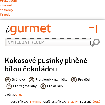
Překvapení
iGurmet
eStránky
Kreativ
Přepno
naviga
Vyhledat
recept
Kokosové pusinky plněné
bílou čokoládou
Sněhové
Pro alergiky na mléko
Pro děti
Pro vegetariány
Pro celiaky
Vložil/a:
Chuť
Doba přípravy:
170 min.
Obtížnost přípravy:
Snadný
Kuchyně:
česká