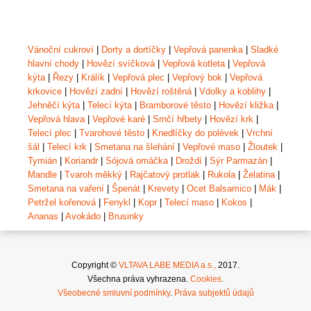
Vánoční cukroví
|
Dorty a dortíčky
|
Vepřová panenka
|
Sladké
hlavní chody
|
Hovězí svíčková
|
Vepřová kotleta
|
Vepřová
kýta
|
Řezy
|
Králík
|
Vepřová plec
|
Vepřový bok
|
Vepřová
krkovice
|
Hovězí zadní
|
Hovězí roštěná
|
Vdolky a koblihy
|
Jehněčí kýta
|
Telecí kýta
|
Bramborové těsto
|
Hovězí kližka
|
Vepřová hlava
|
Vepřové karé
|
Srnčí hřbety
|
Hovězí krk
|
Telecí plec
|
Tvarohové těsto
|
Knedlíčky do polévek
|
Vrchní
šál
|
Telecí krk
|
Smetana na šlehání
|
Vepřové maso
|
Žloutek
|
Tymián
|
Koriandr
|
Sójová omáčka
|
Droždí
|
Sýr Parmazán
|
Mandle
|
Tvaroh měkký
|
Rajčatový protlak
|
Rukola
|
Želatina
|
Smetana na vaření
|
Špenát
|
Krevety
|
Ocet Balsamico
|
Mák
|
Petržel kořenová
|
Fenykl
|
Kopr
|
Telecí maso
|
Kokos
|
Ananas
|
Avokádo
|
Brusinky
Copyright ©
VLTAVA LABE MEDIA a.s.,
2017.
Všechna práva vyhrazena.
Cookies
.
Všeobecné smluvní podmínky
.
Práva subjektů údajů