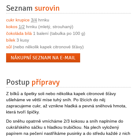
Seznam
surovin
cukr krupice
3/4
hrnku
kokos
1/2
hrnku (mletý, strouhaný)
čokoláda bílá
1 balení (tabulka po 100 g)
bílek
3 kusy
sůl
(nebo několik kapek citronové šťávy)
NÁKUPNÍ SEZNAM NA E-MAIL
Postup
přípravy
Z bílků a špetky soli nebo několika kapek citronové šťávy
ušleháme ve větší míse tuhý sníh. Po lžících do něj
zapracujeme cukr, až vznikne hladká a pevná sněhová hmota,
která tvoří špičky.
Do sněhu opatrně vmícháme 2/3 kokosu a sníh naplníme do
cukrářského sáčku s hladkou trubičkou. Na plech vyložený
papírem na pečení nastříkáme pusinky a do středu každé z nich