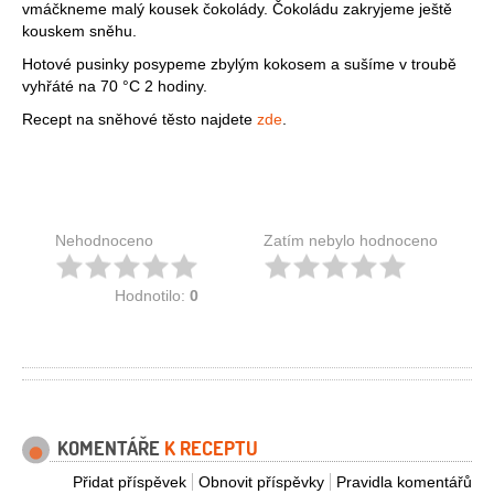
vmáčkneme malý kousek čokolády. Čokoládu zakryjeme ještě
kouskem sněhu.
Hotové pusinky posypeme zbylým kokosem a sušíme v troubě
vyhřáté na 70 °C 2 hodiny.
Recept na sněhové těsto najdete
zde
.
Nehodnoceno
Zatím nebylo hodnoceno
Hodnotilo:
0
KOMENTÁŘE
K RECEPTU
Přidat příspěvek
Obnovit příspěvky
Pravidla komentářů