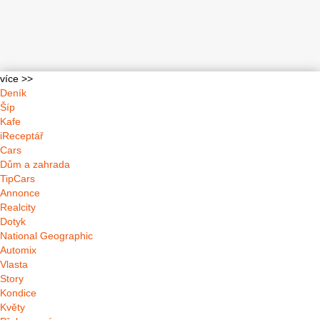
více >>
Deník
Šíp
Kafe
iReceptář
Cars
Dům a zahrada
TipCars
Annonce
Realcity
Dotyk
National Geographic
Automix
Vlasta
Story
Kondice
Květy