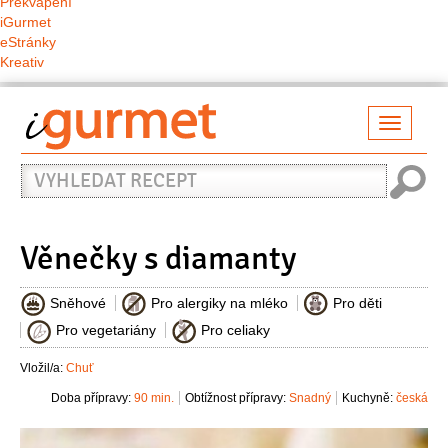
Překvapení
iGurmet
eStránky
Kreativ
Přepno
naviga
Vyhledat
recept
Věnečky s diamanty
Sněhové
Pro alergiky na mléko
Pro děti
Pro vegetariány
Pro celiaky
Vložil/a:
Chuť
Doba přípravy:
90 min.
Obtížnost přípravy:
Snadný
Kuchyně:
česká