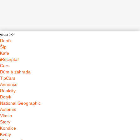
více >>
Deník
Šíp
Kafe
iReceptář
Cars
Dům a zahrada
TipCars
Annonce
Realcity
Dotyk
National Geographic
Automix
Vlasta
Story
Kondice
Květy