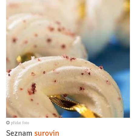
přidat foto
Seznam
surovin