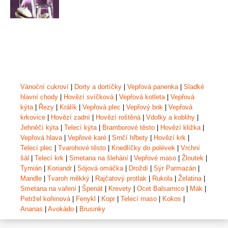
Vánoční cukroví
|
Dorty a dortíčky
|
Vepřová panenka
|
Sladké
hlavní chody
|
Hovězí svíčková
|
Vepřová kotleta
|
Vepřová
kýta
|
Řezy
|
Králík
|
Vepřová plec
|
Vepřový bok
|
Vepřová
krkovice
|
Hovězí zadní
|
Hovězí roštěná
|
Vdolky a koblihy
|
Jehněčí kýta
|
Telecí kýta
|
Bramborové těsto
|
Hovězí kližka
|
Vepřová hlava
|
Vepřové karé
|
Srnčí hřbety
|
Hovězí krk
|
Telecí plec
|
Tvarohové těsto
|
Knedlíčky do polévek
|
Vrchní
šál
|
Telecí krk
|
Smetana na šlehání
|
Vepřové maso
|
Žloutek
|
Tymián
|
Koriandr
|
Sójová omáčka
|
Droždí
|
Sýr Parmazán
|
Mandle
|
Tvaroh měkký
|
Rajčatový protlak
|
Rukola
|
Želatina
|
Smetana na vaření
|
Špenát
|
Krevety
|
Ocet Balsamico
|
Mák
|
Petržel kořenová
|
Fenykl
|
Kopr
|
Telecí maso
|
Kokos
|
Ananas
|
Avokádo
|
Brusinky