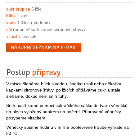
cukr krupice
5 lžic
bílek
1 kus
voda
1 lžíce (studená)
sůl
(nebo několik kapek citronové šťávy)
vitacit
1 balíček
NÁKUPNÍ SEZNAM NA E-MAIL
Postup
přípravy
V misce šleháme bílek s vodou, špetkou soli nebo několika
kapkami citronové šťávy, po lžících přidáváme cukr a stále
šleháme, dokud není sníh tuhý.
Sníh nastříkáme pomocí cukrářského sáčku do tvaru věnečků
na plech vyložený papírem na pečení. Připravené věnečky
posypeme vitacitem.
Věnečky sušíme hodinu v mírně pootevřené troubě vyhřáté na
80 °C.