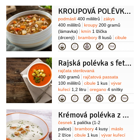
KROUPOVÁ POLÉVKA S PODMÁSLÍM A ZÁKYSEM
Suroviny
podmáslí
400 mililitrů
zákys
400 mililitrů
kroupy
200 gramů
(lámavka)
kmín
1 lžička
(drcený)
brambory
8 kusů
cibule
1 kus
(malá)
petržel hladkolistá
Kategorie
1 hrst
sůl
pepř
Rajská polévka s fetou a krutony
Suroviny
rajčata sterilovaná
400 gramů
rajčatová passata
100 mililitrů
cibule
1 kus
vývar
kuřecí
1,2 litru
oregano
4 snítky
(čerstvé)
feta
200 gramů
olej
Kategorie
olivový
2 lžíce
sůl
pepř
Krémová polévka z pečeného česneku I
Suroviny
česnek
1 palička
(1-2
palice)
brambory
4 kusy
máslo
2 lžíce
cibule
1 kus
vývar kuřecí