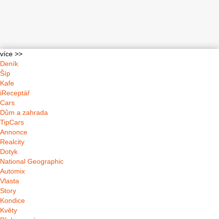
více >>
Deník
Šíp
Kafe
iReceptář
Cars
Dům a zahrada
TipCars
Annonce
Realcity
Dotyk
National Geographic
Automix
Vlasta
Story
Kondice
Květy