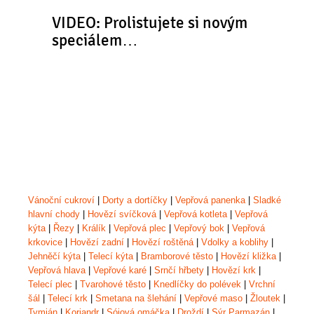
VIDEO: Prolistujete si novým
speciálem…
Vánoční cukroví
|
Dorty a dortíčky
|
Vepřová panenka
|
Sladké
hlavní chody
|
Hovězí svíčková
|
Vepřová kotleta
|
Vepřová
kýta
|
Řezy
|
Králík
|
Vepřová plec
|
Vepřový bok
|
Vepřová
krkovice
|
Hovězí zadní
|
Hovězí roštěná
|
Vdolky a koblihy
|
Jehněčí kýta
|
Telecí kýta
|
Bramborové těsto
|
Hovězí kližka
|
Vepřová hlava
|
Vepřové karé
|
Srnčí hřbety
|
Hovězí krk
|
Telecí plec
|
Tvarohové těsto
|
Knedlíčky do polévek
|
Vrchní
šál
|
Telecí krk
|
Smetana na šlehání
|
Vepřové maso
|
Žloutek
|
Tymián
|
Koriandr
|
Sójová omáčka
|
Droždí
|
Sýr Parmazán
|