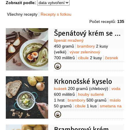
Zobrazit podle:
Všechny recepty
Recepty s fotkou
Počet receptů:
135
Špenátový krém se škvarky
Suroviny
špenát mražený
450 gramů
brambory
2 kusy
(velké)
vývar zeleninový
700 mililitrů
cibule
2 kusy
česnek
4 stroužky
smetana
Kategorie
100 mililitrů
máslo
50 gramů
sůl
pepř
Krkonošské kyselo
Suroviny
kvásek
200 gramů
(chlebový)
voda
600 mililitrů
houby sušené
1 hrst
brambory
500 gramů
máslo
50 gramů
cibule
1 kus
smetana na
šlehání
100 mililitrů
vejce
Kategorie
4 kusy
pažitka
Bramborový krém