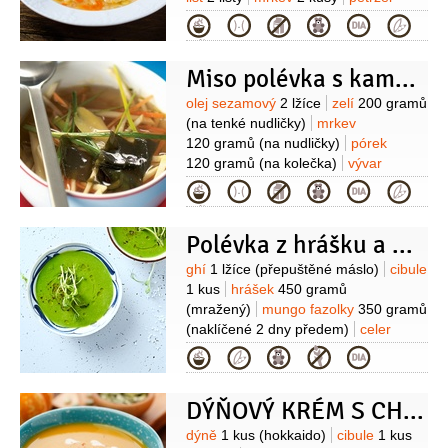
kořenová
1 kus
sůl
1 lžička
Kategorie
(nerafinovaná)
umeocet
(na
dochucení)
Miso polévka s kamutem
Suroviny
olej sezamový
2 lžíce
zelí
200 gramů
(na tenké nudličky)
mrkev
120 gramů
(na nudličky)
pórek
120 gramů
(na kolečka)
vývar
zeleninový
1,2 litru
miso pasta
Kategorie
2 lžíce
(rýžové)
kamut
2 hrsti
(vařený
z předchozího dne)
Polévka z hrášku a naklíčených mungo fazolek
Suroviny
ghí
1 lžíce
(přepuštěné máslo)
cibule
1 kus
hrášek
450 gramů
(mražený)
mungo fazolky
350 gramů
(naklíčené 2 dny předem)
celer
řapíkatý
150 gramů
sůl
smetana
Kategorie
(ovesná)
šťáva citronová
koření
chilli
(na posypání)
DÝŇOVÝ KRÉM S CHILLI A SKOŘICÍ
Suroviny
dýně
1 kus
(hokkaido)
cibule
1 kus