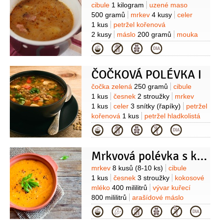
Suroviny
cibule
1 kilogram
uzené maso
500 gramů
mrkev
4 kusy
celer
1 kus
petržel kořenová
2 kusy
máslo
200 gramů
mouka
pšeničná hladká
3 lžíce
pivo světlé
Kategorie
200 mililitrů
bobkový list
1 kus
ČOČKOVÁ POLÉVKA I
Suroviny
čočka zelená
250 gramů
cibule
1 kus
česnek
2 stroužky
mrkev
1 kus
celer
3 snítky
(řapíky)
petržel
kořenová
1 kus
petržel hladkolistá
1 hrst
vývar kuřecí
2 litry
klobása
Kategorie
150 gramů
Mrkvová polévka s kokosovým mlékem
Suroviny
mrkev
8 kusů
(8-10 ks)
cibule
1 kus
česnek
3 stroužky
kokosové
mléko
400 mililitrů
vývar kuřecí
800 mililitrů
arašídové máslo
2 lžíce
kari pasta
1 lžíce
Kategorie
(črvená)
olej řepkový
2 lžíce
sůl