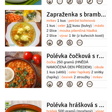
Kategorie
4 lžíce
petrželka velkolistá
1 hrst
Zapraženka s bramborovými knedlíčky
Suroviny
mrkev
1 kus
petržel kořenová
1 kus
celer
1/2
kusu
(bulvy)
máslo
2 lžíce
mouka pšeničná hladká
2 lžíce
vývar
1 litr
(z kuřecích kostí)
Knedlíčky:
brambory
250 gramů
Kategorie
(vařené)
vejce
1 kus
krupice
4 lžíce
libeček
2 lžíce
(lístky + trochu
Polévka čočková s rajčaty
na ozdobení)
pepř
(čerstvě
mletý)
sůl
Suroviny
čočka
250 gramů
(HNĚDÁ
NAMOČENÁ DEN PŘEDEM)
cibule
1 kus
(větší)
celer řapíkatý
2 snítky
(řapíky)
česnek
2 stroužky
mrkev
2 kusy
rajčata sterilovaná
1 konzerva
Kategorie
(loupaná)
vývar hovězí
1 litr
máslo
2 lžíce
tymián
1 lžička
Polévka hrášková s krutony
hrášek
500 gramů
(mražený)
vývar