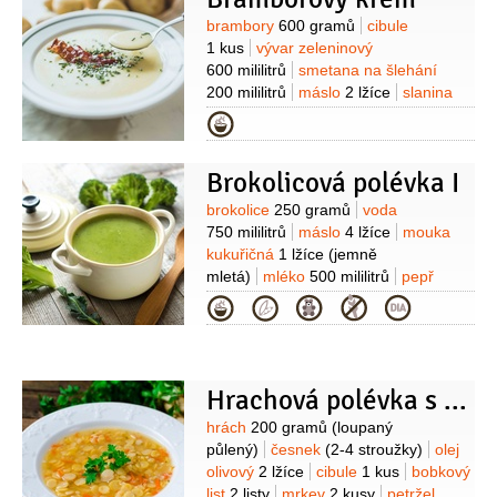
Suroviny
brambory
600 gramů
cibule
1 kus
vývar zeleninový
600 mililitrů
smetana na šlehání
200 mililitrů
máslo
2 lžíce
slanina
4 plátky
sůl
pepř
pažitka
Kategorie
Brokolicová polévka I
Suroviny
brokolice
250 gramů
voda
750 mililitrů
máslo
4 lžíce
mouka
kukuřičná
1 lžíce
(jemně
mletá)
mléko
500 mililitrů
pepř
1/2
lžičky
sůl
1 lžička
Kategorie
(nerafinovaná)
petrželová nať
1 hrst
(nasekaná)
Hrachová polévka s kořenovou zeleninou
Suroviny
hrách
200 gramů
(loupaný
půlený)
česnek
(2-4 stroužky)
olej
olivový
2 lžíce
cibule
1 kus
bobkový
list
2 listy
mrkev
2 kusy
petržel