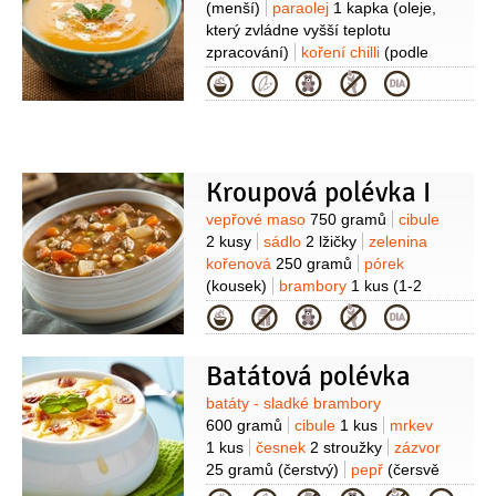
(menší)
paraolej
1 kapka
(oleje,
který zvládne vyšší teplotu
zpracování)
koření chilli
(podle
chuti)
skořice
2 lžičky
Kategorie
(mletá)
kokosové mléko
1 hrnek
vývar zeleninový
(nebo
bujon)
tymián
1 snítka
sůl
Kroupová polévka I
Suroviny
vepřové maso
750 gramů
cibule
2 kusy
sádlo
2 lžičky
zelenina
kořenová
250 gramů
pórek
(kousek)
brambory
1 kus
(1-2
kusy)
kroupy
120 gramů
bobkový
Kategorie
list
2 listy
nové koření
4 kuličky
Batátová polévka
Suroviny
batáty - sladké brambory
600 gramů
cibule
1 kus
mrkev
1 kus
česnek
2 stroužky
zázvor
25 gramů
(čerstvý)
pepř
(čersvě
mletý)
sůl
olej olivový