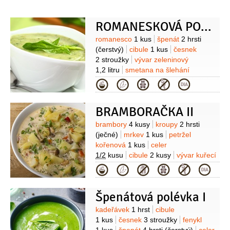
ROMANESKOVÁ POLÉVKA SE ŠPENÁTEM
Suroviny
romanesco
1 kus
špenát
2 hrsti
(čerstvý)
cibule
1 kus
česnek
2 stroužky
vývar zeleninový
1,2 litru
smetana na šlehání
100 mililitrů
olej olivový
Kategorie
3 lžíce
sůl
pepř
BRAMBORAČKA II
Suroviny
brambory
4 kusy
kroupy
2 hrsti
(ječné)
mrkev
1 kus
petržel
kořenová
1 kus
celer
1/2
kusu
cibule
2 kusy
vývar kuřecí
1,2 litru
houby sušené
Kategorie
2 hrsti
mouka pšeničná hladká
2 lžíce
Špenátová polévka I
Suroviny
kadeřávek
1 hrst
cibule
1 kus
česnek
3 stroužky
fenykl