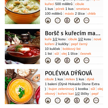
Suroviny
kuřecí
500 mililitrů
cibule
1 kus
pórek
1 kus
smetana
100 mililitrů
máslo
2 lžíce
chléb
toastový
5 plátků
sůl
pepř
Kategorie
Boršč s kuřecím masem
Suroviny
kuře
1/2
kusu
cibule
1/2
kusu
nové
koření
2 kuličky
pepř černý
10 kuliček
bobkový list
1 list
sůl
olej
1 lžíce
česnek
3 stroužky
zelenina kořenová
Kategorie
200 gramů
(mrkev,celer,petržel)
POLÉVKA DÝŇOVÁ
Suroviny
cibule
1 kus
mrkev
1 kus
dýně
1 balení
(Dýně Hokaido Dione Extra
)
bujon zeleninový
1 kostka
sůl
olej
olivový
koření kari
1/2
lžičky
pepř
(mletý černý)
Kategorie