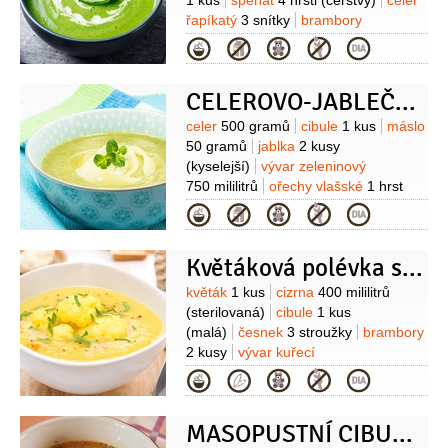
1 kus
špenát
4 hrsti
(čerstvý)
celer
řapíkatý
3 snítky
brambory
1 kus
vývar kuřecí
1,2 litru
šťáva
Kategorie
limetková
(na dochucení)
CELEROVO-JABLEČNÁ POLÉVKA
Suroviny
celer
500 gramů
cibule
1 kus
máslo
50 gramů
jablka
2 kusy
(kyselejší)
vývar zeleninový
750 mililitrů
ořechy vlašské
1 hrst
(menší)
slanina
50 gramů
Kategorie
(prorostlejší)
chléb kváskový
1 plátek
olej olivový
1,5 lžíce
(+ na
Květáková polévka s cizrnou
zakápnutí)
Suroviny
květák
1 kus
cizrna
400 mililitrů
(sterilovaná)
cibule
1 kus
(malá)
česnek
3 stroužky
brambory
2 kusy
vývar kuřecí
1,2 litru
smetana
100 mililitrů
kmín
Kategorie
římský
1 lžička
(drcený)
koření chilli
(podle chuti)
MASOPUSTNÍ CIBULAČKA