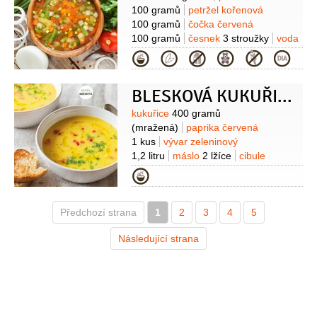
100 gramů
petržel kořenová
100 gramů
čočka červená
100 gramů
česnek
3 stroužky
voda
1,2 litru
kmín římský
1/2
lžičky
Kategorie
(drcený)
fenykl
1/2
lžičky
(drcený)
máslo
2 lžíce
(přepuštěné)
BLESKOVÁ KUKUŘIČNÁ POLÉVKA
Suroviny
kukuřice
400 gramů
(mražená)
paprika červená
1 kus
vývar zeleninový
1,2 litru
máslo
2 lžíce
cibule
červená
1 kus
česnek
Kategorie
3 stroužky
paprika chilli
1 kus
petržel hladkolistá
1 hrst
sůl
Předchozí strana
1
2
3
4
5
Následující strana