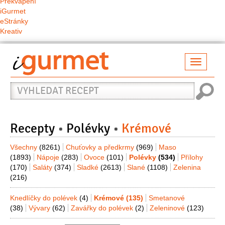
Překvapení
iGurmet
eStránky
Kreativ
Přepno
naviga
Vyhledat
recept
Recepty
Polévky
Krémové
Všechny
(8261)
Chuťovky a předkrmy
(969)
Maso
(1893)
Nápoje
(283)
Ovoce
(101)
Polévky
(534)
Přílohy
(170)
Saláty
(374)
Sladké
(2613)
Slané
(1108)
Zelenina
(216)
Knedlíčky do polévek
(4)
Krémové
(135)
Smetanové
(38)
Vývary
(62)
Zavářky do polévek
(2)
Zeleninové
(123)