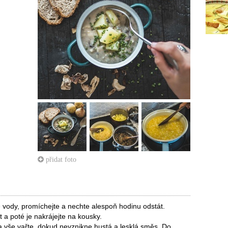
přidat foto
vody, promíchejte a nechte alespoň hodinu odstát.
 a poté je nakrájejte na kousky.
 a vše vařte, dokud nevznikne hustá a lesklá směs. Do