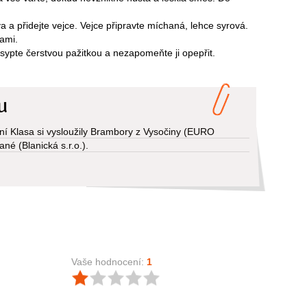
va a přidejte vejce. Vejce připravte míchaná, lehce syrová.
ami.
posypte čerstvou pažitkou a nezapomeňte ji opepřit.
u
 Klasa si vysloužily Brambory z Vysočiny (EURO
é (Blanická s.r.o.).
Vaše hodnocení:
1