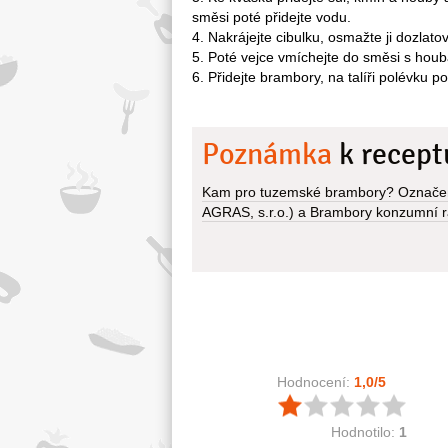
směsi poté přidejte vodu.
4. Nakrájejte cibulku, osmažte ji dozlato
5. Poté vejce vmíchejte do směsi s houb
6. Přidejte brambory, na talíři polévku 
Poznámka
k recept
Kam pro tuzemské brambory? Označení
AGRAS, s.r.o.) a Brambory konzumní ran
Hodnocení:
1,0
/5
Hodnotilo:
1