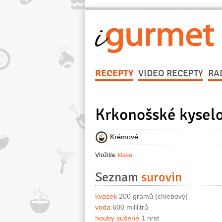
RECEPTY
VIDEO RECEPTY
RA
Krkonošské kysel
Krémové
Vložil/a:
klasa
Seznam
surovin
kvásek
200 gramů (chlebový)
voda
600 mililitrů
houby sušené
1 hrst