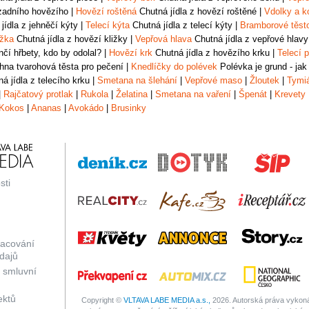
zadního hovězího
|
Hovězí roštěná
Chutná jídla z hovězí roštěné
|
Vdolky a k
jídla z jehněčí kýty
|
Telecí kýta
Chutná jídla z telecí kýty
|
Bramborové těst
ižka
Chutná jídla z hovězí kližky
|
Vepřová hlava
Chutná jídla z vepřové hlavy
čí hřbety, kdo by odolal?
|
Hovězí krk
Chutná jídla z hovězího krku
|
Telecí p
na tvarohová těsta pro pečení
|
Knedlíčky do polévek
Polévka je grund - jak
á jídla z telecího krku
|
Smetana na šlehání
|
Vepřové maso
|
Žloutek
|
Tymi
|
Rajčatový protlak
|
Rukola
|
Želatina
|
Smetana na vaření
|
Špenát
|
Krevety
Kokos
|
Ananas
|
Avokádo
|
Brusinky
sti
racování
dajů
 smluvní
ektů
Copyright ©
VLTAVA LABE MEDIA a.s.,
2026. Autorská práva vykonáv