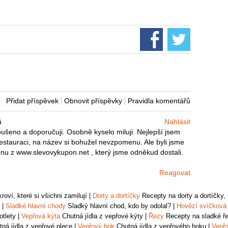
Přidat příspěvek
Obnovit příspěvky
Pravidla komentářů
ů
Nahlásit
šeno a doporučuji. Osobně kyselo miluji. Nejlepší jsem
estauraci, na název si bohužel nevzpomenu. Ale byli jsme
u z www.slevovykupon.net , který jsme odněkud dostali.
Reagovat
oví, které si všichni zamilují
|
Dorty a dortíčky
Recepty na dorty a dortíčky, k
|
Sladké hlavní chody
Sladký hlavní chod, kdo by odolal?
|
Hovězí svíčková
otlety
|
Vepřová kýta
Chutná jídla z vepřové kýty
|
Řezy
Recepty na sladké řez
ná jídla z vepřové plece
|
Vepřový bok
Chutná jídla z vepřového boku
|
Vepřo