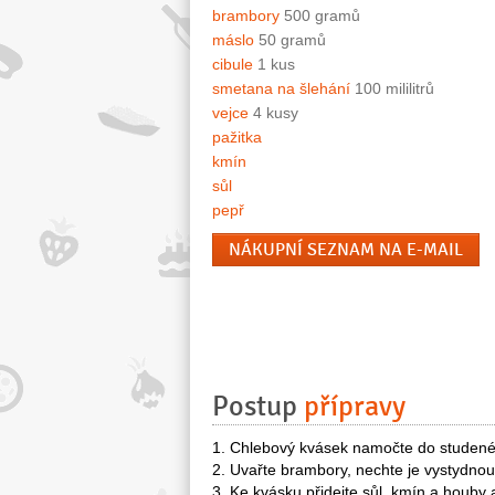
brambory
500 gramů
máslo
50 gramů
cibule
1 kus
smetana na šlehání
100 mililitrů
vejce
4 kusy
pažitka
kmín
sůl
pepř
NÁKUPNÍ SEZNAM NA E-MAIL
Postup
přípravy
1. Chlebový kvásek namočte do studené 
2. Uvařte brambory, nechte je vystydnout
3. Ke kvásku přidejte sůl, kmín a houby