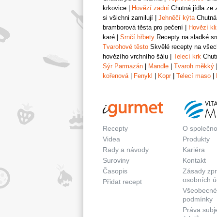
krkovice
|
Hovězí zadní
Chutná jídla ze 
si všichni zamilují
|
Jehněčí kýta
Chutná 
bramborová těsta pro pečení
|
Hovězí kl
karé
|
Srnčí hřbety
Recepty na sladké srn
Tvarohové těsto
Skvělé recepty na všech
hovězího vrchního šálu
|
Telecí krk
Chutn
Sýr Parmazán
|
Mandle
|
Tvaroh měkký
kořenová
|
Fenykl
|
Kopr
|
Telecí maso
|
Recepty
O společno
Videa
Produkty
Rady a návody
Kariéra
Suroviny
Kontakt
Časopis
Zásady zp
osobních ú
Přidat recept
Všeobecné
podmínky
Práva subj