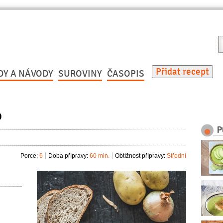
V
r
Přidat recept
DY A NÁVODY
SUROVINY
ČASOPIS
o
P
Porce:
6
Doba přípravy:
60 min.
Obtížnost přípravy:
Střední