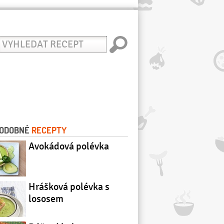
yhledat
ecept
ODOBNÉ
RECEPTY
Avokádová polévka
Hrášková polévka s
lososem