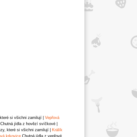
teré si všichni zamilují
|
Vepřová
Chutná jídla z hovězí svíčkové
|
y, které si všichni zamilují
|
Králík
vá krkovice
Chutná jídla z vepřové