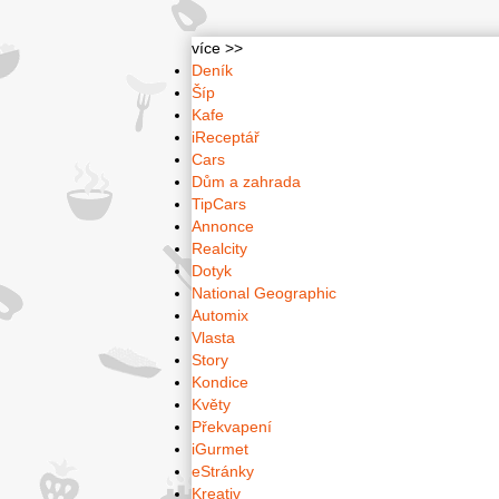
více >>
Deník
Šíp
Kafe
iReceptář
Cars
Dům a zahrada
TipCars
Annonce
Realcity
Dotyk
National Geographic
Automix
Vlasta
Story
Kondice
Květy
Překvapení
iGurmet
eStránky
Kreativ