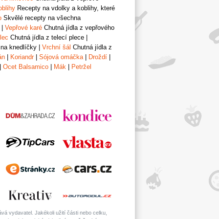
oblihy
Recepty na vdolky a koblihy, které
o
Skvělé recepty na všechna
|
Vepřové karé
Chutná jídla z vepřového
lec
Chutná jídla z telecí plece
|
 na knedlíčky
|
Vrchní šál
Chutná jídla z
án
|
Koriandr
|
Sójová omáčka
|
Droždí
|
|
Ocet Balsamico
|
Mák
|
Petržel
á vydavatel. Jakékoli užití části nebo celku,