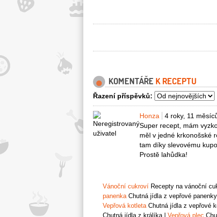
KOMENTÁŘE
K RECEPTU
Řazení příspěvků:
Honza
4 roky, 11 měsíc
Super recept, mám vyzkou
měl v jedné krkonošské r
tam díky slevovému kupon
Prostě lahůdka!
Vánoční cukroví
Recepty na vánoční cukr
panenka
Chutná jídla z vepřové panenky
Vepřová kotleta
Chutná jídla z vepřové k
Chutná jídla z králíka
|
Vepřová plec
Chut