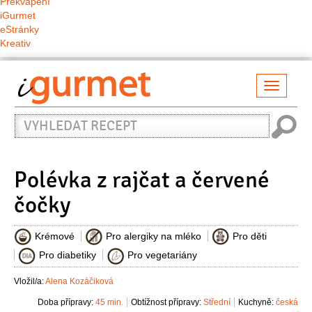
Překvapení
iGurmet
eStránky
Kreativ
Přepno
naviga
Vyhledat
recept
Polévka z rajčat a červené
čočky
Krémové
Pro alergiky na mléko
Pro děti
Pro diabetiky
Pro vegetariány
Vložil/a:
Alena Kozáčiková
Doba přípravy:
45 min.
Obtížnost přípravy:
Střední
Kuchyně:
česká