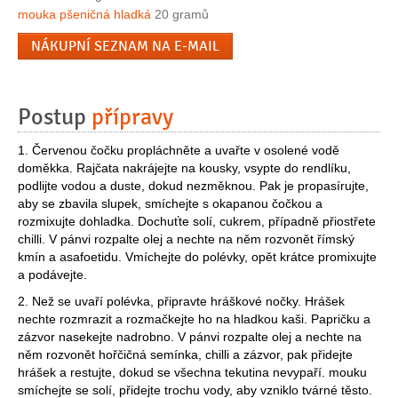
mouka pšeničná hladká
20 gramů
NÁKUPNÍ SEZNAM NA E-MAIL
Postup
přípravy
1. Červenou čočku propláchněte a uvařte v osolené vodě
doměkka. Rajčata nakrájejte na kousky, vsypte do rendlíku,
podlijte vodou a duste, dokud nezměknou. Pak je propasírujte,
aby se zbavila slupek, smíchejte s okapanou čočkou a
rozmixujte dohladka. Dochuťte solí, cukrem, případně přiostřete
chilli. V pánvi rozpalte olej a nechte na něm rozvonět římský
kmín a asafoetidu. Vmíchejte do polévky, opět krátce promixujte
a podávejte.
2. Než se uvaří polévka, připravte hráškové nočky. Hrášek
nechte rozmrazit a rozmačkejte ho na hladkou kaši. Papričku a
zázvor nasekejte nadrobno. V pánvi rozpalte olej a nechte na
něm rozvonět hořčičná semínka, chilli a zázvor, pak přidejte
hrášek a restujte, dokud se všechna tekutina nevypaří. mouku
smíchejte se solí, přidejte trochu vody, aby vzniklo tvárné těsto.