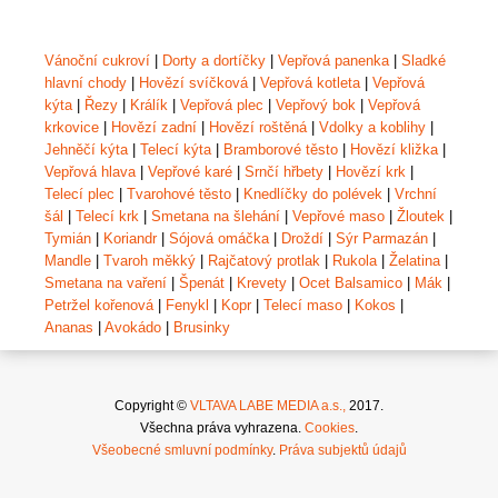
Vánoční cukroví
|
Dorty a dortíčky
|
Vepřová panenka
|
Sladké
hlavní chody
|
Hovězí svíčková
|
Vepřová kotleta
|
Vepřová
kýta
|
Řezy
|
Králík
|
Vepřová plec
|
Vepřový bok
|
Vepřová
krkovice
|
Hovězí zadní
|
Hovězí roštěná
|
Vdolky a koblihy
|
Jehněčí kýta
|
Telecí kýta
|
Bramborové těsto
|
Hovězí kližka
|
Vepřová hlava
|
Vepřové karé
|
Srnčí hřbety
|
Hovězí krk
|
Telecí plec
|
Tvarohové těsto
|
Knedlíčky do polévek
|
Vrchní
šál
|
Telecí krk
|
Smetana na šlehání
|
Vepřové maso
|
Žloutek
|
Tymián
|
Koriandr
|
Sójová omáčka
|
Droždí
|
Sýr Parmazán
|
Mandle
|
Tvaroh měkký
|
Rajčatový protlak
|
Rukola
|
Želatina
|
Smetana na vaření
|
Špenát
|
Krevety
|
Ocet Balsamico
|
Mák
|
Petržel kořenová
|
Fenykl
|
Kopr
|
Telecí maso
|
Kokos
|
Ananas
|
Avokádo
|
Brusinky
Copyright ©
VLTAVA LABE MEDIA a.s.,
2017.
Všechna práva vyhrazena.
Cookies
.
Všeobecné smluvní podmínky
.
Práva subjektů údajů