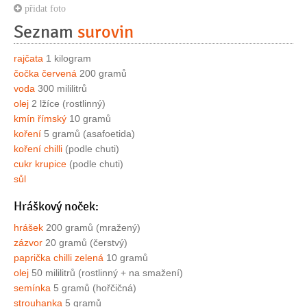
přidat foto
Seznam
surovin
rajčata
1 kilogram
čočka červená
200 gramů
voda
300 mililitrů
olej
2 lžíce (rostlinný)
kmín římský
10 gramů
koření
5 gramů (asafoetida)
koření chilli
(podle chuti)
cukr krupice
(podle chuti)
sůl
Hráškový noček:
hrášek
200 gramů (mražený)
zázvor
20 gramů (čerstvý)
paprička chilli zelená
10 gramů
olej
50 mililitrů (rostlinný + na smažení)
semínka
5 gramů (hořčičná)
strouhanka
5 gramů