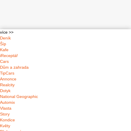
více >>
Deník
Šíp
Kafe
iReceptář
Cars
Dům a zahrada
TipCars
Annonce
Realcity
Dotyk
National Geographic
Automix
Vlasta
Story
Kondice
Květy