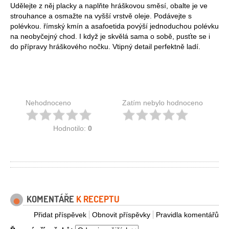
Udělejte z něj placky a naplňte hráškovou směsí, obalte je ve
strouhance a osmažte na vyšší vrstvě oleje. Podávejte s
polévkou. římský kmín a asafoetida povýší jednoduchou polévku
na neobyčejný chod. I když je skvělá sama o sobě, pusťte se i
do přípravy hráškového nočku. Vtipný detail perfektně ladí.
Nehodnoceno
Zatím nebylo hodnoceno
Hodnotilo:
0
KOMENTÁŘE
K RECEPTU
Přidat příspěvek
Obnovit příspěvky
Pravidla komentářů