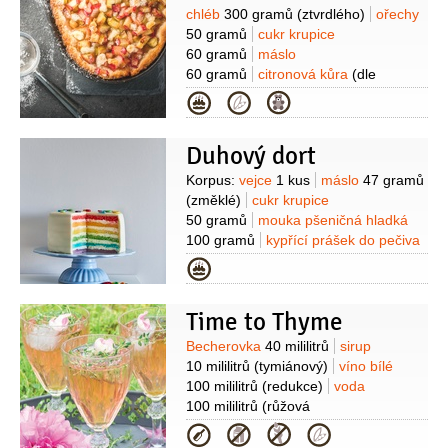
Suroviny
chléb
300 gramů
(ztvrdlého)
ořechy
50 gramů
cukr krupice
60 gramů
máslo
60 gramů
citronová kůra
(dle
potřeby)
rozinky
2 lžíce
rum
4 lžíce
Kategorie
(nebo červené víno)
mléko
120 mililitrů
(nebo kávová smetana)
Duhový dort
Náplň:
rebarbora
400 gramů
cukr
krupice
3 lžíce
Dokončení:
bílek
Suroviny
Korpus:
vejce
1 kus
máslo
47 gramů
2 kusy
(sníh)
cukr krupice
(změklé)
cukr krupice
2 lžíce
máta
(na ozdob)
50 gramů
mouka pšeničná hladká
100 gramů
kypřící prášek do pečiva
1/2
lžičky
vanilkový extrakt
Kategorie
1 kapka
potravinářské barvivo
1 kapka
(podle potřeby)
Krém:
sýr
Time to Thyme
krémový
400 gramů
(Lučina, nebo
Žervé)
sýr Mascarpone
Suroviny
Becherovka
40 mililitrů
sirup
250 gramů
cukr moučkový
10 mililitrů
(tymiánový)
víno bílé
125 gramů
smetana na šlehání
100 mililitrů
(redukce)
voda
500 mililitrů
Ganache:
čokoláda bílá
100 mililitrů
(růžová
450 gramů
smetana na šlehání
limonáda)
tymián
(čerstvý)
růže
(na
Kategorie
150 gramů
Dokončení:
marcipán
ozdobu)