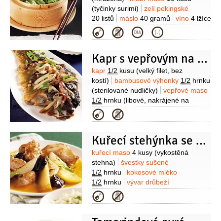
(tyčinky surimi)
zelí pekingské
20 listů
máslo
40 gramů
víno
4 lžíce
(rýžové, sladké)
sójová omáčka
Kategorie
3 lžíce
ústřicová omáčka
2 lžíce
feferonková pasta
Kapr s vepřovým na čínský způsob
1,5 lžičky
ocet rýžový
1 lžička
Suroviny
kapr
1/2
kusu
(velký filet, bez
kostí)
bambusové výhonky
1/2
hrnku
(sterilované nudličky)
vepřové maso
1/2
hrnku
(libové, nakrájené na
kostičky)
houby
1/2
hrnku
Kategorie
(šitake)
šunka
4 plátky
cibule
1 kus
cibulka jarní
1 kus
víno
4 lžíce
Kuřecí stehýnka se švestkami
(rýžové)
sójová omáčka
4 lžíce
Suroviny
kuřecí maso
4 kusy
(vykostěná
stehna)
švestky sušené
1/2
hrnku
kokosové mléko
1/2
hrnku
vývar drůbeží
1/2
hrnku
nashi
1 kus
cibulka jarní
Kategorie
4 kusy
olej
3 lžíce
cukr
2 lžíce
sójová omáčka
1 lžíce