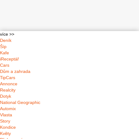
více >>
Deník
Šíp
Kafe
iReceptář
Cars
Dům a zahrada
TipCars
Annonce
Realcity
Dotyk
National Geographic
Automix
Vlasta
Story
Kondice
Květy