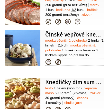
Suroviny
olej řepkový
1 lžíce
kachní maso
250 gramů
(prsa bez kůže)
mrkev
1 kus
kedlubna
1/2
kusu
hrášek
200 gramů
(mražený)
zázvor
(čerstvý, asi 2 cm)
sójová omáčka
Kategorie
2 lžíce
ústřicová omáčka
2 lžíce
koriandr
1 lžíce
(čerstvý
Čínské vepřové knedlíčky
najemno nasekaný)
Suroviny
mouka pšeničná polohrubá
2 hrnky
(1
hrnek = 2,5 dl)
mouka pšeničná
polohrubá
1 hrnek
(smíchaná se 2
lžičkami kypřícího prášku do
pečiva)
voda
1 hrnek
(teplá)
cukr
Kategorie
krystal
60 gramů
(jemný)
sádlo
2 lžíce
(rozpuštěné)
droždí
15 gramů
(sušené)
mouka
(na vál)
Na náplň:
vepřové maso
250 gramů
Knedlíčky dim sum s vepřovým masem a zázvorem
(panenka)
cibulka jarní
2 kusy
voda
Suroviny
těsto
1 balení
(won ton)
vepřové
1/4
hrnku
sójová omáčka
maso
500 gramů
(krkovice)
zázvor
1 lžíce
sherry suché
1 lžíce
moučka
30 gramů
(čerstvý)
česnek
kukuřičná (škrob)
2 lžičky
zázvor
4 stroužky
cibulka jarní
1 lžička
(čerstvý, nastrouhaný)
cukr
2 kusy
petržel hladkolistá
1 lžička
olej
1 lžička