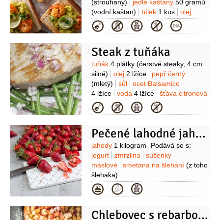
(strouhaný)
jedlé kaštany
50 gramů
(vodní kaštan)
bílek
1 kus
olej
sezamový
1/2
lžičky
víno rýžové
Kategorie
1/2
lžičky
moučka kukuřičná (škrob)
1 lžíce
semínka sezamová
(černá na
Steak z tuňáka
posypání)
Suroviny
tuňák
4 plátky
(čerstvé steaky, 4 cm
silné)
olej
2 lžíce
pepř černý
(mletý)
sůl
ocet Balsamico
4 lžíce
voda
4 lžíce
šťáva citronová
2 lžíce
cukr hnědý
4 lžičky
bylinky
Kategorie
(čerstvé, podle sezóny a chuti)
Pečené lahodné jahody
Suroviny
jahody
1 kilogram
Podává se s:
jogurt
zmrzlina
sušenky
máslové
smetana na šlehání
(z toho
šlehaka)
Kategorie
Chlebovec s rebarborou