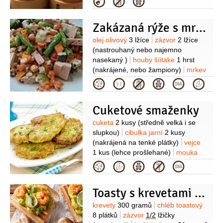
Kategorie
1 svazek
sójová omáčka
sůl
pepř
Zakázaná rýže s mrkví a brusinkami
Suroviny
olej olivový
3 lžíce
zázvor
2 lžíce
(nastrouhaný nebo najemno
nasekaný )
houby šíitake
1 hrst
(nakrájené, nebo žampiony)
mrkev
3 kusy
(středně velké nakrájené na
Kategorie
kostičky )
celer řapíkatý
3 větvičky
(nakrájené)
cibule
1/2
kusu
Cuketové smaženky
(nakrájená na klínky)
rýže
3 hrnky
(uvařená černá, červená nebo
Suroviny
cuketa
2 kusy
(středně velká i se
natural)
šťáva pomerančová
slupkou)
cibulka jarní
2 kusy
1 hrnek
brusinky
1 hrst
(nakrájená na tenké plátky)
vejce
1 kus
(lehce prošlehané)
mouka
pšeničná hladká
1/2
hrnku
kypřící
Kategorie
prášek do pečiva
1/2
lžičky
olej
(rostlinný na smažení)
smetana
Toasty s krevetami a černým sezamem
zakysaná
(promíchaná s rozdrceným
česnekem, trochou soli, citronové
Suroviny
krevety
300 gramů
chléb toastový
šťávy a pepře + skrojky citronu k
8 plátků
zázvor
1/2
lžičky
podávání )
sůl
pepř barevný