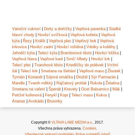
Vánoční cukroví
|
Dorty a dortíčky
|
Vepřová panenka
|
Sladké
hlavní chody
|
Hovězí svíčková
|
Vepřová kotleta
|
Vepřová
kýta
|
Řezy
|
Králík
|
Vepřová plec
|
Vepřový bok
|
Vepřová
krkovice
|
Hovězí zadní
|
Hovězí roštěná
|
Vdolky a koblihy
|
Jehněčí kýta
|
Telecí kýta
|
Bramborové těsto
|
Hovězí kližka
|
Vepřová hlava
|
Vepřové karé
|
Srnčí hřbety
|
Hovězí krk
|
Telecí plec
|
Tvarohové těsto
|
Knedlíčky do polévek
|
Vrchní
šál
|
Telecí krk
|
Smetana na šlehání
|
Vepřové maso
|
Žloutek
|
Tymián
|
Koriandr
|
Sójová omáčka
|
Droždí
|
Sýr Parmazán
|
Mandle
|
Tvaroh měkký
|
Rajčatový protlak
|
Rukola
|
Želatina
|
Smetana na vaření
|
Špenát
|
Krevety
|
Ocet Balsamico
|
Mák
|
Petržel kořenová
|
Fenykl
|
Kopr
|
Telecí maso
|
Kokos
|
Ananas
|
Avokádo
|
Brusinky
Copyright ©
VLTAVA LABE MEDIA a.s.,
2017.
Všechna práva vyhrazena.
Cookies
.
Všeobecné smluvní podmínky
.
Práva subjektů údajů