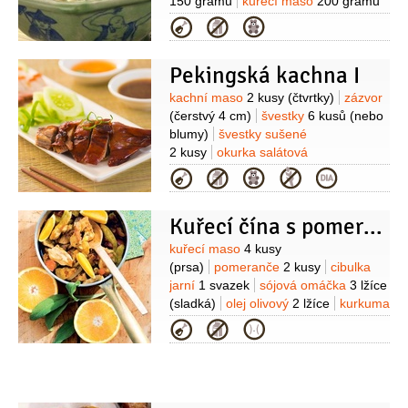
150 gramů
kuřecí maso
200 gramů
1 lžíce
cukr
2 lžíce
Na kaši:
mléko
(vařené)
houby
100 gramů
pórek
Kategorie
250 mililitrů
mouka pšeničná
1 kus
sůl
polohrubá
2 lžíce
Pekingská kachna I
Suroviny
kachní maso
2 kusy
(čtvrtky)
zázvor
(čerstvý 4 cm)
švestky
6 kusů
(nebo
blumy)
švestky sušené
2 kusy
okurka salátová
2 kusy
cibulka jarní
4 kusy
víno
Kategorie
2 lžíce
(švestkové)
paprička chilli
červená
1 kus
sójová omáčka
1 lžíce
Kuřecí čína s pomerančem
(tmavá)
Suroviny
kuřecí maso
4 kusy
(prsa)
pomeranče
2 kusy
cibulka
jarní
1 svazek
sójová omáčka
3 lžíce
(sladká)
olej olivový
2 lžíce
kurkuma
1/2
lžičky
paprika pálivá
1/2
lžičky
Kategorie
(mletá)
šalvěj
1 hrst
(lístky)
sůl