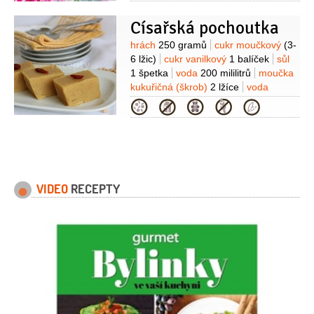
750 gramů
cukr moučkový
50 gramů
(na podsypání)
Císařská pochoutka
Suroviny
hrách
250 gramů
cukr moučkový
(3-
6 lžic)
cukr vanilkový
1 balíček
sůl
1 špetka
voda
200 mililitrů
moučka
kukuřičná (škrob)
2 lžíce
voda
100 mililitrů
Kategorie
VIDEO
RECEPTY