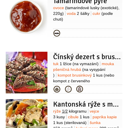
Tamarindové pyré
Suroviny
ovoce
(tamarindové lusky (exotické),
220g)
voda
2 šálky
cukr
(podle
chuti)
Kategorie
Čínský dezert s brusinkami
Suroviny
tuk
1 lžíce
(na vymazání)
mouka
pšeničná hrubá
(na vysypání
)
kompot brusinkový
1 kus
(nebo
kompot z červeného
rybízu)
čokoláda
1 kus
(hoblinky z
Kategorie
čokolády na zdobení)
Na těsto:
vejce
2 kusy
tuk
100 gramů
cukr
Kantonská rýže s masem
200 gramů
kakao
2 lžíce
rum
2 lžíce
mléko
10 lžic
mouka
Suroviny
rýže
1/2
kilogramu
vejce
pšeničná hrubá
300 gramů
kypřící
3 kusy
cibule
1 kus
paprika kapie
prášek do pečiva
1 balení
Na krém:
1 kus
(sterilovaná)
šunka
máslo
70 gramů
rum
1 lžíce
kakao