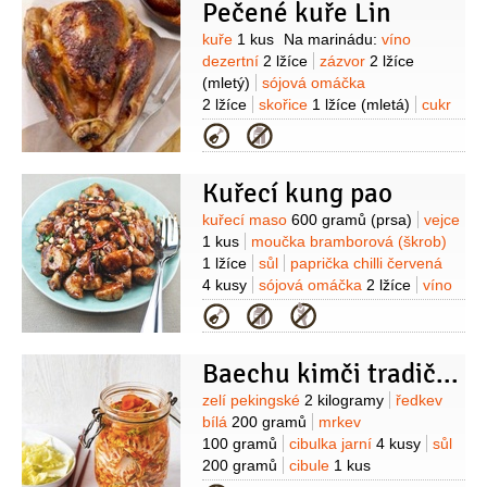
Pečené kuře Lin
Suroviny
kuře
1 kus
Na marinádu:
víno
dezertní
2 lžíce
zázvor
2 lžíce
(mletý)
sójová omáčka
2 lžíce
skořice
1 lžíce
(mletá)
cukr
1/2
lžíce
olej
1/2
lžíce
Na omáčku:
Kategorie
paprika sladká
1 lžíce
paprika pálivá
1 lžíce
sójová omáčka
Kuřecí kung pao
2 lžíce
česnek
2 stroužky
sůl
olej
1 lžíce
Suroviny
kuřecí maso
600 gramů
(prsa)
vejce
1 kus
moučka bramborová (škrob)
1 lžíce
sůl
paprička chilli červená
4 kusy
sójová omáčka
2 lžíce
víno
rýžové
1 lžíce
cukr
1 lžíce
arašídy
Kategorie
100 gramů
Baechu kimči tradiční zelné kimči
Suroviny
zelí pekingské
2 kilogramy
ředkev
bílá
200 gramů
mrkev
100 gramů
cibulka jarní
4 kusy
sůl
200 gramů
cibule
1 kus