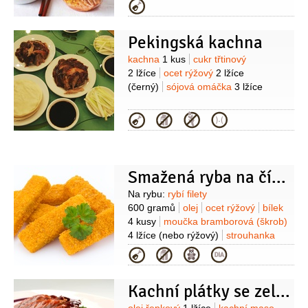
(větší)
jablka
1 kus
zázvor
Kategorie
50 gramů
česnek
50 gramů
Pekingská kachna
Suroviny
kachna
1 kus
cukr třtinový
2 lžíce
ocet rýžový
2 lžíce
(černý)
sójová omáčka
3 lžíce
Kategorie
Smažená ryba na čínský způsob
Suroviny
Na rybu:
rybí filety
600 gramů
olej
ocet rýžový
bílek
4 kusy
moučka bramborová (škrob)
4 lžíce
(nebo rýžový)
strouhanka
8 lžic
olej
(na smažení)
K podávání:
Kategorie
rýže
(uvařená)
chilli omáčka
(sladká)
zelí čínské
cibule bílá
Kachní plátky se zeleninou na pánvi (nebo ve woku)
1 kus
olej olivový
2 lžíce
(extra
panenský)
citron
(skrojky)
sůl