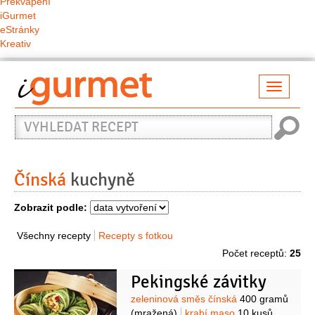
Překvapení
iGurmet
eStránky
Kreativ
Přepno
naviga
Vyhledat
recept
Čínská
kuchyně
Zobrazit podle:
Všechny recepty
Recepty s fotkou
Počet receptů:
25
Pekingské závitky
Suroviny
zeleninová směs čínská
400 gramů
(mražená)
krabí maso
10 kusů