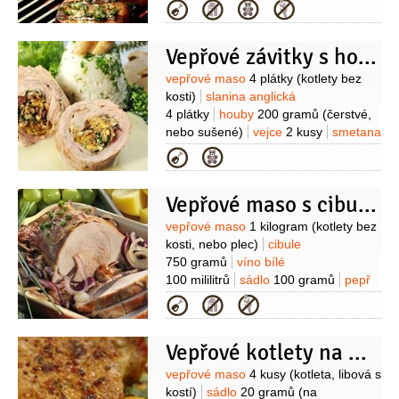
zelené
8 kusů
(nadrobno nakrájené
Kategorie
)
pepř černý
(mletý)
sůl
Vepřové závitky s houbami
Suroviny
vepřové maso
4 plátky
(kotlety bez
kosti)
slanina anglická
4 plátky
houby
200 gramů
(čerstvé,
nebo sušené)
vejce
2 kusy
smetana
zakysaná
3 lžíce
sádlo
mouka
Kategorie
pšeničná hladká
vývar
pepř černý
(mletý)
Vepřové maso s cibulí na víně
Suroviny
vepřové maso
1 kilogram
(kotlety bez
kosti, nebo plec)
cibule
750 gramů
víno bílé
100 mililitrů
sádlo
100 gramů
pepř
černý
(mletý)
sůl
Kategorie
Vepřové kotlety na kari s ovocem
Suroviny
vepřové maso
4 kusy
(kotleta, libová s
kostí)
sádlo
20 gramů
(na