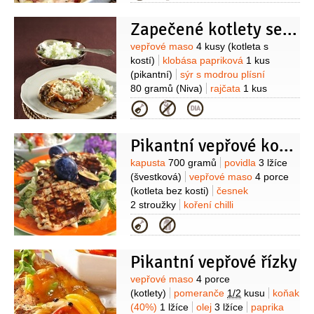
Zapečené kotlety se sýrem a klobáskou
Suroviny
vepřové maso
4 kusy
(kotleta s
kostí)
klobása papriková
1 kus
(pikantní)
sýr s modrou plísní
80 gramů
(Niva)
rajčata
1 kus
(pevnější)
cibule
1 kus
okurka
Kategorie
nakládačka
1 kus
(větší)
olej
1/2
decilitru
sůl
Pikantní vepřové kotlety s kapustou
Suroviny
kapusta
700 gramů
povidla
3 lžíce
(švestková)
vepřové maso
4 porce
(kotleta bez kosti)
česnek
2 stroužky
koření chilli
1/2
lžičky
sójová omáčka
Kategorie
2 lžíce
nové koření
1/2
lžičky
(mleté)
ocet jablečný
2 lžíce
olej
Pikantní vepřové řízky
olivový
3 lžíce
Suroviny
vepřové maso
4 porce
(kotlety)
pomeranče
1/2
kusu
koňak
(40%)
1 lžíce
olej
3 lžíce
paprika