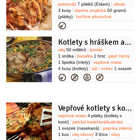
polotvrdý
7 plátků
(Eidam)
cibule
3 kusy
slanina anglická
50 gramů
(plátky)
hořčice plnotučná
7 lžiček
kečup
7 lžiček
sádlo
Kategorie
2 lžíce
voda
(nebo vývar na
podlévání)
koření
2 lžičky
(na gyros)
Kotlety s hráškem a mátou
Suroviny
olej
50 mililitrů
tymián
1 snítka
bazalka
1 hrst
pepř černý
1 špetka
(mletý)
vepřové maso
4 kusy
(kotlety)
sůl
mrkev
1 svazek
(mladá)
hrášek
400 gramů
Kategorie
(mražený)
cibule
1 kus
(menší )
Vepřové kotlety s kostí
Suroviny
vepřové maso
4 plátky
(kotlety s
kostí)
petržel kadeřavá/kudrnka
1 svazek
(nasekaná)
paprika zelená
1 kus
olej olivový
3 lžíce
olivy