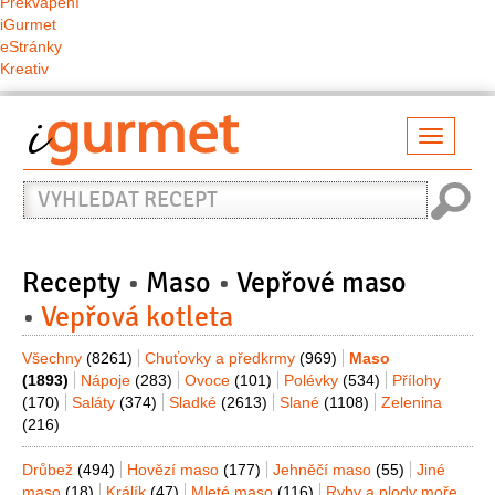
Překvapení
iGurmet
eStránky
Kreativ
Přepno
naviga
Vyhledat
recept
Recepty
Maso
Vepřové maso
Vepřová kotleta
Všechny
(8261)
Chuťovky a předkrmy
(969)
Maso
(1893)
Nápoje
(283)
Ovoce
(101)
Polévky
(534)
Přílohy
(170)
Saláty
(374)
Sladké
(2613)
Slané
(1108)
Zelenina
(216)
Drůbež
(494)
Hovězí maso
(177)
Jehněčí maso
(55)
Jiné
maso
(18)
Králík
(47)
Mleté maso
(116)
Ryby a plody moře