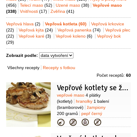
(456)
Telecí maso
(52)
Uzené maso
(38)
Vepřové maso
(338)
Vnitřnosti
(17)
Zvěřina
(41)
Vepřová hlava
(2)
Vepřová kotleta
(60)
Vepřová krkovice
(22)
Vepřová kýta
(24)
Vepřová panenka
(74)
Vepřová plec
(22)
Vepřové karé
(3)
Vepřové koleno
(6)
Vepřový bok
(29)
Zobrazit podle:
Všechny recepty
Recepty s fotkou
Počet receptů:
60
Vepřové kotlety se žampiony
Suroviny
vepřové maso
4 plátky
(kotlety)
hranolky
1 balení
(bramborové)
žampiony
200 gramů
pepř černý
(mletý)
sůl
sádlo
(nebo olej, na
Kategorie
opečení)