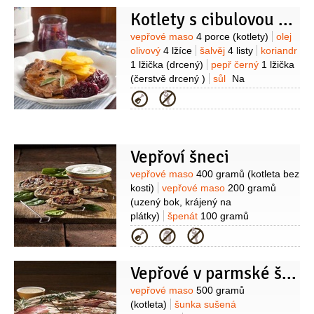
(nasekaná)
Kotlety s cibulovou marmeládou
Suroviny
vepřové maso
4 porce
(kotlety)
olej
olivový
4 lžíce
šalvěj
4 listy
koriandr
1 lžička
(drcený)
pepř černý
1 lžička
(čerstvě drcený )
sůl
Na
marmeládu:
cibule červená
Kategorie
500 gramů
voda
0,8 decilitru
víno
červené
0,7 decilitru
máslo
50 gramů
cukr
50 gramů
sůl
1 špetka
Vepřoví šneci
Suroviny
vepřové maso
400 gramů
(kotleta bez
kosti)
vepřové maso
200 gramů
(uzený bok, krájený na
plátky)
špenát
100 gramů
(listový)
olej
2 lžíce
pepř
sůl
Kategorie
Vepřové v parmské šunce s rozmarýnem
Suroviny
vepřové maso
500 gramů
(kotleta)
šunka sušená