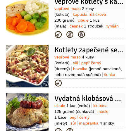
Vepřové kotlety s kapustičkou
Suroviny
vepřové maso
2 kusy
(kotleta)
kapusta růžičková
200 gramů
cibule
1 kus
(malá)
česnek
1 stroužek
tymián
1 větvička
olej olivový
sůl
pepř
Kategorie
Kotlety zapečené se sýrem a šunkou
Suroviny
vepřové maso
4 kusy
(kotleta)
sůl
pepř černý
(drcený)
bazalka
(jemně nasekaná,
nebo rozemnutá sušená)
šunka
200 gramů
sýr polotvrdý
200 gramů
Kategorie
(Eidam)
vejce
2 kusy
paprika
červená
1 kus
olej
2 lžíce
Vydatná klobásová kotleta
Suroviny
cibule
1 kus
(velká)
klobása
125 gramů
(šunková)
máslo
1 lžíce
pepř černý
(mletý)
sůl
majoránka
4 snítky
(nebo půl lžičky sušené)
petržel