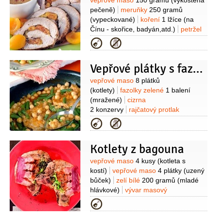
Suroviny
vepřové maso
150 gramů
(vykostěná
pečeně)
meruňky
250 gramů
(vypeckované)
koření
1 lžíce
(na
Čínu - skořice, badyán,atd.)
petržel
kadeřavá/kudrnka
2 lžíce
(jemně
Kategorie
nasekaná)
sůl
olej
2 lžíce
jíška
1 lžíce
(světlá)
Vepřové plátky s fazolkami a cizrnou
Suroviny
vepřové maso
8 plátků
(kotlety)
fazolky zelené
1 balení
(mražené)
cizrna
2 konzervy
rajčatový protlak
2 lžíce
česnek
2 stroužky
olej
Kategorie
olivový
4 lžíce
mouka pšeničná
hladká
2 lžíce
pepř
sůl
Kotlety z bagouna
Suroviny
vepřové maso
4 kusy
(kotleta s
kostí)
vepřové maso
4 plátky
(uzený
bůček)
zelí bílé
200 gramů
(mladé
hlávkové)
vývar masový
1,5 decilitru
pivo světlé
1 decilitr
Kategorie
(10°)
cibulka lahůdková