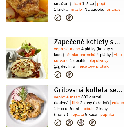
smažení)
kari
1 lžíce
pepř
1 lžička
máslo
Na ozdobu:
ananas
2 kusy
(překrojené kolečko, na
Kategorie
ozdobu)
broskve
2 kusy
(překrojené
půlky, na ozdobu)
kiwi
4 plátky
(na
ozdobu)
Zapečené kotlety s pepřovou kaší
Suroviny
vepřové maso
4 plátky
(kotlety s
kostí)
šunka parmská
4 plátky
víno
červené
1 decilitr
olej olivový
1/2
decilitru
rajčatový protlak
1 lžíce
sójová omáčka
1 lžíce
sůl
Kategorie
Na kaši:
brambory
300 gramů
(moučné, oloupané)
smetana
Grilovaná kotleta se zeleninou
0,8 decilitru
pepř
2 lžičky
(drcený)
hořčice ostrá
1 lžička
sůl
Suroviny
vepřové maso
800 gramů
(kotlety)
lilek
2 kusy
(střední)
cuketa
1 kus
(střední)
cibule
2 kusy
(menší)
rajčata
5 kusů
paprika
1 kus
česnek
1 stroužek
olej olivový
Kategorie
3 lžíce
petržel hladkolistá
2 lžíce