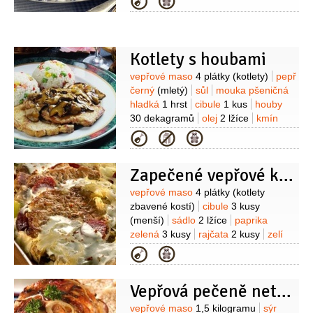
Kategorie
kadeřavá/kudrnka
1/2
svazku
vepřové maso
4 plátky
(kotlety)
mouka pšeničná hladká
2 lžíce
Kotlety s houbami
Suroviny
vepřové maso
4 plátky
(kotlety)
pepř
černý
(mletý)
sůl
mouka pšeničná
hladká
1 hrst
cibule
1 kus
houby
30 dekagramů
olej
2 lžíce
kmín
Kategorie
Zapečené vepřové kotlety v zelí
Suroviny
vepřové maso
4 plátky
(kotlety
zbavené kostí)
cibule
3 kusy
(menší)
sádlo
2 lžíce
paprika
zelená
3 kusy
rajčata
2 kusy
zelí
bílé
400 gramů
(sterilizované v
Kategorie
sladkokyselém nálevu)
klobása
papriková
200 gramů
brambory
Vepřová pečeně netradičně
600 gramů
víno bílé
100 mililitrů
Suroviny
vepřové maso
1,5 kilogramu
sýr