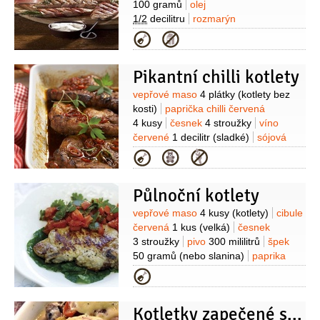
100 gramů
olej
1/2
decilitru
rozmarýn
1 svazek
pepř barevný
sůl
Kategorie
Pikantní chilli kotlety
Suroviny
vepřové maso
4 plátky
(kotlety bez
kosti)
paprička chilli červená
4 kusy
česnek
4 stroužky
víno
červené
1 decilitr
(sladké)
sójová
omáčka
1/2
decilitru
olej
Kategorie
1/2
decilitru
med
4 lžíce
zázvor
1 lžička
(mletý)
sůl
Půlnoční kotlety
Suroviny
vepřové maso
4 kusy
(kotlety)
cibule
červená
1 kus
(velká)
česnek
3 stroužky
pivo
300 mililitrů
špek
50 gramů
(nebo slanina)
paprika
kapie
2 kusy
kečup
kmín
(drcený
Kategorie
)
pepř
Kotletky zapečené se slaninou a sýrem