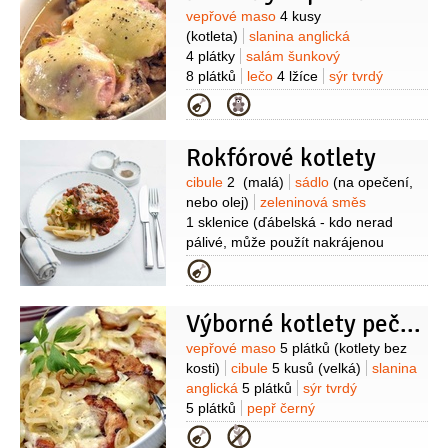
Suroviny
vepřové maso
4 kusy
(kotleta)
slanina anglická
4 plátky
salám šunkový
8 plátků
lečo
4 lžíce
sýr tvrdý
120 gramů
(nastrouhaný)
smetana
Kategorie
na šlehání
4 lžíce
olej
sůl
pepř
Rokfórové kotlety
Suroviny
cibule
2
(malá)
sádlo
(na opečení,
nebo olej)
zeleninová směs
1 sklenice
(ďábelská - kdo nerad
pálivé, může použít nakrájenou
červenou papriku)
vepřové maso
Kategorie
4 plátky
(kotlety s kostí)
sůl
pepř
černý
(mletý)
víno červené
Výborné kotlety pečené v cibuli
1 decilitr
česnek
1 stroužek
sýr s
modrou plísní
125 gramů
(Niva, nebo
Suroviny
vepřové maso
5 plátků
(kotlety bez
Rokfór)
kosti)
cibule
5 kusů
(velká)
slanina
anglická
5 plátků
sýr tvrdý
5 plátků
pepř černý
(mletý)
sůl
olej
Kategorie