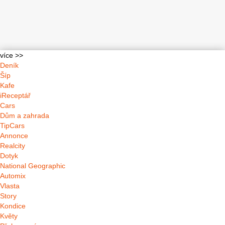
více >>
Deník
Šíp
Kafe
iReceptář
Cars
Dům a zahrada
TipCars
Annonce
Realcity
Dotyk
National Geographic
Automix
Vlasta
Story
Kondice
Květy