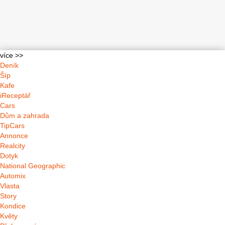
více >>
Deník
Šíp
Kafe
iReceptář
Cars
Dům a zahrada
TipCars
Annonce
Realcity
Dotyk
National Geographic
Automix
Vlasta
Story
Kondice
Květy