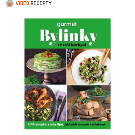
VIDEO
RECEPTY
1 kus
cukr
3 lžíce
sůl