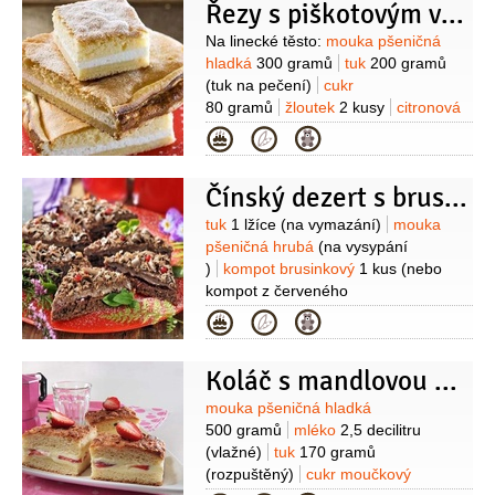
Řezy s piškotovým vrškem
Suroviny
Na linecké těsto:
mouka pšeničná
hladká
300 gramů
tuk
200 gramů
(tuk na pečení)
cukr
80 gramů
žloutek
2 kusy
citronová
kůra
(strouhaná)
sůl
mouka
Kategorie
pšeničná hladká
(na vál)
Na
piškotové těsto:
mouka pšeničná
Čínský dezert s brusinkami
polohrubá
100 gramů
cukr
100 gramů
vejce
4 kusy
sůl
Na
Suroviny
tuk
1 lžíce
(na vymazání)
mouka
nádivku:
tvaroh měkký
pšeničná hrubá
(na vysypání
800 gramů
cukr
100 gramů
bílek
)
kompot brusinkový
1 kus
(nebo
2 kusy
kompot z červeného
rybízu)
čokoláda
1 kus
(hoblinky z
Kategorie
čokolády na zdobení)
Na těsto:
vejce
2 kusy
tuk
100 gramů
cukr
Koláč s mandlovou krustou
200 gramů
kakao
2 lžíce
rum
2 lžíce
mléko
10 lžic
mouka
Suroviny
mouka pšeničná hladká
pšeničná hrubá
300 gramů
kypřící
500 gramů
mléko
2,5 decilitru
prášek do pečiva
1 balení
Na krém:
(vlažné)
tuk
170 gramů
máslo
70 gramů
rum
1 lžíce
kakao
(rozpuštěný)
cukr moučkový
1 lžíce
cukr
2 lžíce
Na kaši:
mléko