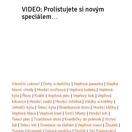
VIDEO: Prolistujete si novým
speciálem…
Vánoční cukroví
|
Dorty a dortíčky
|
Vepřová panenka
|
Sladké
hlavní chody
|
Hovězí svíčková
|
Vepřová kotleta
|
Vepřová
kýta
|
Řezy
|
Králík
|
Vepřová plec
|
Vepřový bok
|
Vepřová
krkovice
|
Hovězí zadní
|
Hovězí roštěná
|
Vdolky a koblihy
|
Jehněčí kýta
|
Telecí kýta
|
Bramborové těsto
|
Hovězí kližka
|
Vepřová hlava
|
Vepřové karé
|
Srnčí hřbety
|
Hovězí krk
|
Telecí plec
|
Tvarohové těsto
|
Knedlíčky do polévek
|
Vrchní
šál
|
Telecí krk
|
Smetana na šlehání
|
Vepřové maso
|
Žloutek
|
Tymián
|
Koriandr
|
Sójová omáčka
|
Droždí
|
Sýr Parmazán
|