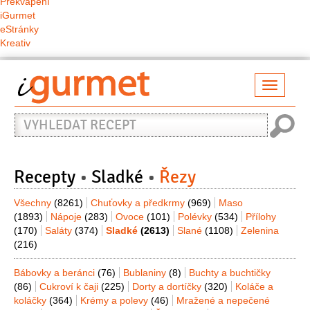
Překvapení
iGurmet
eStránky
Kreativ
Přepno
naviga
Vyhledat
recept
Recepty
Sladké
Řezy
Všechny
(8261)
Chuťovky a předkrmy
(969)
Maso
(1893)
Nápoje
(283)
Ovoce
(101)
Polévky
(534)
Přílohy
(170)
Saláty
(374)
Sladké
(2613)
Slané
(1108)
Zelenina
(216)
Bábovky a beránci
(76)
Bublaniny
(8)
Buchty a buchtičky
(86)
Cukroví k čaji
(225)
Dorty a dortíčky
(320)
Koláče a
koláčky
(364)
Krémy a polevy
(46)
Mražené a nepečené