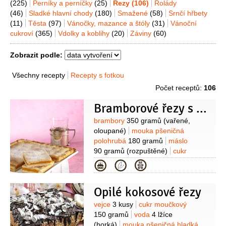
(225)
Perníky a perníčky
(25)
Řezy
(106)
Rolády
(46)
Sladké hlavní chody
(180)
Smažené
(58)
Srnčí hřbety
(11)
Těsta
(97)
Vánočky, mazance a štóly
(31)
Vánoční
cukroví
(365)
Vdolky a koblihy
(20)
Záviny
(60)
Zobrazit podle:
Všechny recepty
Recepty s fotkou
Počet receptů:
106
Bramborové řezy s mrkvovou náplní
Suroviny
brambory
350 gramů
(vařené,
oloupané)
mouka pšeničná
polohrubá
180 gramů
máslo
90 gramů
(rozpuštěné)
cukr
30 gramů
kypřící prášek do pečiva
Kategorie
1/2
balíčku
sůl
1 špetka
cukr
moučkový
(na posypání)
mouka
(na
Opilé kokosové řezy
vál)
Na náplň:
mrkev
300 gramů
(oloupaná)
marmeláda
2 lžíce
Suroviny
vejce
3 kusy
cukr moučkový
(pomerančová)
vejce
1 kus
cukr
150 gramů
voda
4 lžíce
2 lžíce
krupice
2 lžíce
máslo
(horká)
mouka pšeničná hladká