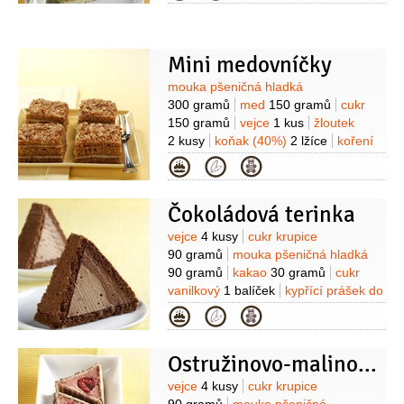
100 gramů
pudinkový prášek
vanilkový
30 gramů
káva
4 lžíce
(uvařená, silná)
cukr vanilkový
1 balíček
Na polevu:
cukr krupice
Mini medovníčky
100 gramů
smetana
50 gramů
voda
Suroviny
mouka pšeničná hladká
1/3
decilitru
300 gramů
med
150 gramů
cukr
150 gramů
vejce
1 kus
žloutek
2 kusy
koňak (40%)
2 lžíce
koření
do perníku
1 lžíce
smetana
Kategorie
zakysaná
4 lžičky
káva
2 lžičky
(instantní)
Na krém:
máslo
Čokoládová terinka
150 gramů
cukr moučkový
150 gramů
mléko
Suroviny
vejce
4 kusy
cukr krupice
2,5 decilitru
žloutek
2 kusy
mouka
90 gramů
mouka pšeničná hladká
pšeničná hladká
50 gramů
cukr
90 gramů
kakao
30 gramů
cukr
vanilkový
1/2
balíčku
vanilkový
1 balíček
kypřící prášek do
pečiva
1/2
balíčku
Na náplň:
sýr
Kategorie
Mascarpone
500 gramů
čokoláda
hořká
250 gramů
smetana na
Ostružinovo-malinové trojúhelníčky
šlehání
200 gramů
čokoláda mléčná
150 gramů
cukr moučkový
Suroviny
vejce
4 kusy
cukr krupice
100 gramů
želatina
8 plátků