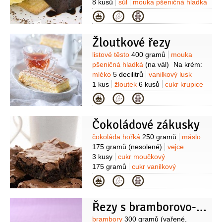
8 kusů
sůl
mouka pšeničná hladká
250 gramů
kakao
Kategorie
100 gramů
kypřící prášek do pečiva
1 balení
Žloutkové řezy
Suroviny
listové těsto
400 gramů
mouka
pšeničná hladká
(na vál)
Na krém:
mléko
5 decilitrů
vanilkový lusk
1 kus
žloutek
6 kusů
cukr krupice
120 gramů
moučka škrobová
Kategorie
50 gramů
máslo
50 gramů
rum
1/3
decilitru
Na ozdobení:
poleva
Čokoládové zákusky
300 gramů
(fondánová)
čokoláda
hořká
50 gramů
Suroviny
čokoláda hořká
250 gramů
máslo
175 gramů
(nesolené)
vejce
3 kusy
cukr moučkový
175 gramů
cukr vanilkový
1 lžička
mouka pšeničná hladká
Kategorie
75 gramů
kypřící prášek do pečiva
1 lžička
sůl
1 špetka
ořechy
Řezy s bramborovo-meruňkovou pěnou
pekanové
125 gramů
(nasekané )
Suroviny
brambory
300 gramů
(vařené,