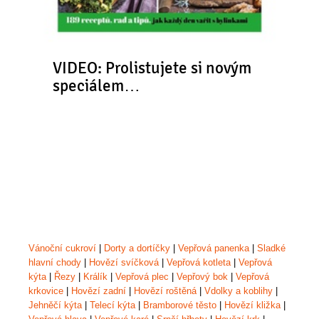
VIDEO: Prolistujete si novým
speciálem…
Vánoční cukroví
|
Dorty a dortíčky
|
Vepřová panenka
|
Sladké
hlavní chody
|
Hovězí svíčková
|
Vepřová kotleta
|
Vepřová
kýta
|
Řezy
|
Králík
|
Vepřová plec
|
Vepřový bok
|
Vepřová
krkovice
|
Hovězí zadní
|
Hovězí roštěná
|
Vdolky a koblihy
|
Jehněčí kýta
|
Telecí kýta
|
Bramborové těsto
|
Hovězí kližka
|