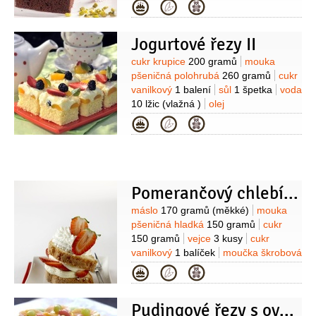
šlehání
150 gramů
máslo
Kategorie
150 gramů
cukr moučkový
125 gramů
kakao
Jogurtové řezy II
75 gramů
čokoláda hořká
75 gramů
(s vysokým podílem kakaa)
Na
Suroviny
cukr krupice
200 gramů
mouka
dokončení:
borůvky
1 miska
pistácie
pšeničná polohrubá
260 gramů
cukr
1 lžíce
( nasekané, nepražené)
vanilkový
1 balení
sůl
1 špetka
voda
10 lžic
(vlažná )
olej
100 mililitrů
kypřící prášek do pečiva
Kategorie
1 kus
vejce
4 kusy
šťáva citronová
1 lžíce
Pomerančový chlebíček
Suroviny
máslo
170 gramů
(měkké)
mouka
pšeničná hladká
150 gramů
cukr
150 gramů
vejce
3 kusy
cukr
vanilkový
1 balíček
moučka škrobová
25 gramů
pomerančová kůra
Kategorie
(nastrouhaná z 1/2
pomeranče)
citronová kůra
Pudingové řezy s ovocem
(nastrouhaná ze 1/4 citronu)
kypřící