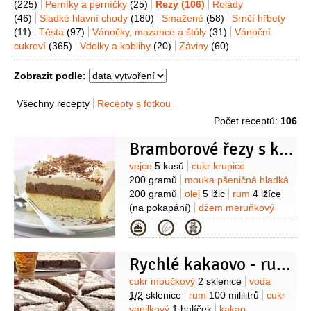
(225)
Perníky a perníčky
(25)
Řezy
(106)
Rolády
(46)
Sladké hlavní chody
(180)
Smažené
(58)
Srnčí hřbety
(11)
Těsta
(97)
Vánočky, mazance a štóly
(31)
Vánoční
cukroví
(365)
Vdolky a koblihy
(20)
Záviny
(60)
Zobrazit podle:
Všechny recepty
Recepty s fotkou
Počet receptů:
106
Bramborové řezy s kakaem
Suroviny
vejce
5 kusů
cukr krupice
200 gramů
mouka pšeničná hladká
200 gramů
olej
5 lžic
rum
4 lžíce
(na pokapání)
džem meruňkový
2 lžíce
(na potření)
čokoláda hořká
Kategorie
2 lžíce
(nastrouhaná, na posypání)
Na krém:
brambory
600 gramů
Rychlé kakaovo - rumové řezy
(vařené ve slupce)
máslo
250 gramů
cukr moučkový
Suroviny
cukr moučkový
2 sklenice
voda
200 gramů
rum
4 lžíce
kakao
1/2
sklenice
rum
100 mililitrů
cukr
2 lžíce
vanilkový
1 balíček
kakao