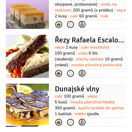
oloupané, prolisované)
směs na
makovec
200 gramů
(v prášku)
vejce
2 kusy
cukr
60 gramů
mák
60 gramů
(mletý)
olej
Kategorie
0,8 decilitru
tuk
(na vymazání
formy)
mouka pšeničná hrubá
(na
Řezy Rafaela Escalony
vysypání formy)
Na krém:
meruňky
300 gramů
brambory
250 gramů
Suroviny
vejce
2 kusy
cukr moučkový
(vařené, oloupané, prolisované)
cukr
150 gramů
voda
6 lžic
100 gramů
smetana na šlehání
(studená)
ořechy vlašské
10 gramů
2,5 decilitru
želatina
30 gramů
(v
(mleté)
mouka pšeničná polohrubá
prášku)
Na želé:
meruňky
150 gramů
káva
1 lžička
Kategorie
300 gramů
cukr
90 gramů
želatina
(instantní)
zavařenina
20 gramů
(v prášku)
víno bílé
rybízová
kypřící prášek do pečiva
1 decilitr
(nebo voda)
Dunajské vlny
1/2
balíčku
Na krém:
máslo
250 gramů
pudinkový prášek
Suroviny
cukr
100 gramů
vejce
vanilkový
1 balení
káva
2 lžičky
5 kusů
mouka pšeničná hladká
(instantní)
mléko
1/2
litru
cukr
350 gramů
kypřící prášek do pečiva
moučkový
100 gramů
1 balíček
mléko
(podle
potřeby)
kakao
2 lžíce
kompot
Kategorie
broskvový
1 sklenice
(nebo
hruškový)
čokoládová poleva tmavá