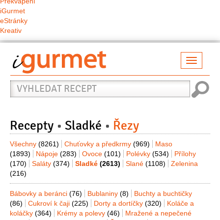
Překvapení
iGurmet
eStránky
Kreativ
Přepno
naviga
Vyhledat
recept
Recepty
Sladké
Řezy
Všechny
(8261)
Chuťovky a předkrmy
(969)
Maso
(1893)
Nápoje
(283)
Ovoce
(101)
Polévky
(534)
Přílohy
(170)
Saláty
(374)
Sladké
(2613)
Slané
(1108)
Zelenina
(216)
Bábovky a beránci
(76)
Bublaniny
(8)
Buchty a buchtičky
(86)
Cukroví k čaji
(225)
Dorty a dortíčky
(320)
Koláče a
koláčky
(364)
Krémy a polevy
(46)
Mražené a nepečené