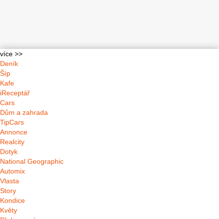
více >>
Deník
Šíp
Kafe
iReceptář
Cars
Dům a zahrada
TipCars
Annonce
Realcity
Dotyk
National Geographic
Automix
Vlasta
Story
Kondice
Květy