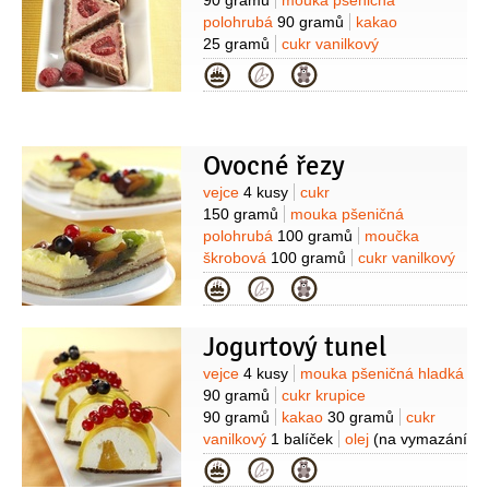
90 gramů
mouka pšeničná
polohrubá
90 gramů
kakao
25 gramů
cukr vanilkový
1 balíček
kypřící prášek do pečiva
Kategorie
1/2
balíčku
olej
2 lžíce
Na náplň:
tvaroh měkký
400 gramů
smetana
na šlehání
200 gramů
cukr
moučkový
100 gramů
ostružiny
Ovocné řezy
100 gramů
maliny
100 gramů
cukr
Suroviny
vejce
4 kusy
cukr
vanilkový
2 balíčky
želatina
150 gramů
mouka pšeničná
10 plátků
polohrubá
100 gramů
moučka
škrobová
100 gramů
cukr vanilkový
1 balíček
kypřící prášek do pečiva
Kategorie
1/2
balíčku
voda
2 lžičky
zavařenina
2,5 lžíce
(pikantní, např.
Jogurtový tunel
rybízová)
dortové želé čiré
1 balíček
Na krém:
mléko
5 decilitrů
smetana
Suroviny
vejce
4 kusy
mouka pšeničná hladká
na šlehání
2,5 decilitru
cukr
90 gramů
cukr krupice
100 gramů
pudinkový prášek
90 gramů
kakao
30 gramů
cukr
vanilkový
1 balíček
vanilkový
1 balíček
olej
(na vymazání
formy)
ovoce
(na ozdobení)
Na
Kategorie
jogurtovou náplň:
jogurt bílý