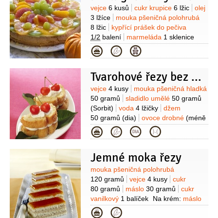
prášek do pečiva
1 lžička
Na náplň:
Suroviny
vejce
6 kusů
cukr krupice
6 lžic
olej
jahody
350 gramů
pudink
300 gramů
3 lžíce
mouka pšeničná polohrubá
(vanilkový, čerstvě
8 lžic
kypřící prášek do pečiva
uvařený)
smetana na šlehání
1/2
balení
marmeláda
1 sklenice
300 gramů
cukr vanilkový
(pomerančová)
ovocné želé
Kategorie
1 balíček
rum
2 lžíce
1 kus
cukr krupice
2 lžíce
rum
1 lžíce
Tvarohové řezy bez cukru
Suroviny
vejce
4 kusy
mouka pšeničná hladká
50 gramů
sladidlo umělé
50 gramů
(Sorbit)
voda
4 lžičky
džem
50 gramů
(dia)
ovoce drobné
(méně
sladké, na ozdobení)
Na náplň:
Kategorie
tvaroh měkký
250 gramů
smetana
na šlehání
50 gramů
(nejlépe
Jemné moka řezy
rostlinná)
máslo
40 gramů
sladidlo
umělé
(práškové, podle chuti)
Suroviny
mouka pšeničná polohrubá
120 gramů
vejce
4 kusy
cukr
80 gramů
máslo
30 gramů
cukr
vanilkový
1 balíček
Na krém:
máslo
150 gramů
mléko
2 decilitry
cukr
Kategorie