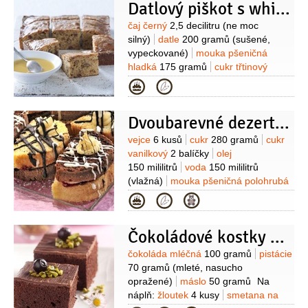
Datlový piškot s whisky omáčkou
Suroviny
čaj černý
2,5 decilitru
(ne moc
silný)
datle
200 gramů
(sušené,
vypeckované)
mouka pšeničná
hladká
175 gramů
cukr třtinový
175 gramů
máslo
80 gramů
vejce
Kategorie
2 kusy
ořechy vlašské
2 lžíce
(nasekané)
kypřící prášek do pečiva
Dvoubarevné dezertíky
1 lžička
jedlá soda
1/2
lžičky
Na
omáčku:
smetana na šlehání
Suroviny
vejce
6 kusů
cukr
280 gramů
cukr
2 decilitry
cukr třtinový
vanilkový
2 balíčky
olej
125 gramů
máslo
150 mililitrů
voda
150 mililitrů
100 gramů
whisky
(vlažná)
mouka pšeničná polohrubá
380 gramů
rum
3 lžíce
kypřící
Kategorie
prášek do pečiva
1 balíček
kakao
2 lžíce
Na krém:
cukr moučkový
Čokoládové kostky s pistáciemi a borůvkami
200 gramů
Hera
200 gramů
mléko
500 mililitrů
žloutek
1 kus
moučka
Suroviny
čokoláda mléčná
100 gramů
pistácie
škrobová
3 lžíce
70 gramů
(mleté, nasucho
opražené)
máslo
50 gramů
Na
náplň:
žloutek
4 kusy
smetana na