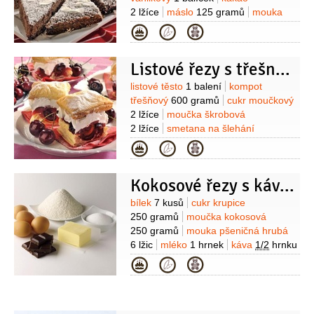
2 lžíce
máslo
125 gramů
mouka
pšeničná hladká
1/2
sklenice
mouka
Kategorie
pšeničná polohrubá
1,5 sklenice
kypřící prášek do pečiva
Listové řezy s třešněmi
1 balíček
Suroviny
listové těsto
1 balení
kompot
třešňový
600 gramů
cukr moučkový
2 lžíce
moučka škrobová
2 lžíce
smetana na šlehání
500 mililitrů
ztužovač šlehačky
Kategorie
2 balíčky
cukr vanilkový
2 balíčky
mouka
(na vál)
Kokosové řezy s kávovou náplní
Suroviny
bílek
7 kusů
cukr krupice
250 gramů
moučka kokosová
250 gramů
mouka pšeničná hrubá
6 lžic
mléko
1 hrnek
káva
1/2
hrnku
(uvařená, silná)
máslo
Kategorie
250 gramů
cukr moučkový
150 gramů
čokoládová poleva
tmavá