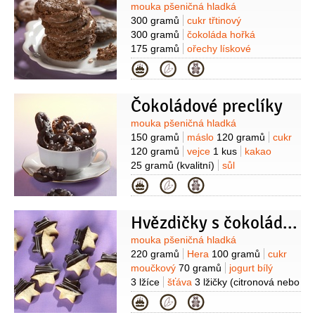
Suroviny
mouka pšeničná hladká
300 gramů
cukr třtinový
300 gramů
čokoláda hořká
175 gramů
ořechy lískové
150 gramů
čokoláda bílá
Kategorie
100 gramů
vejce
2 kusy
máslo
75 gramů
vanilka
1 kus
Čokoládové preclíky
(lusk)
kypřící prášek do pečiva
1/2
balíčku
Suroviny
mouka pšeničná hladká
150 gramů
máslo
120 gramů
cukr
120 gramů
vejce
1 kus
kakao
25 gramů
(kvalitní)
sůl
1 špetka
mouka pšeničná hladká
(na
Kategorie
vál)
cukr
(hrubý, na posypání)
Hvězdičky s čokoládovou polevou
Suroviny
mouka pšeničná hladká
220 gramů
Hera
100 gramů
cukr
moučkový
70 gramů
jogurt bílý
3 lžíce
šťáva
3 lžičky
(citronová nebo
pomerančová)
kypřící prášek do
Kategorie
pečiva
1/2
lžičky
citronová kůra