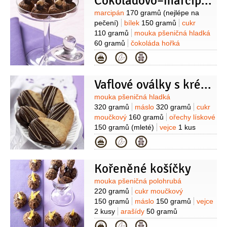
Čokoládovo–marcipánové košíčky
(na slepení)
Suroviny
marcipán
170 gramů
(nejlépe na
pečení)
bílek
150 gramů
cukr
110 gramů
mouka pšeničná hladká
60 gramů
čokoláda hořká
60 gramů
ořechy
50 gramů
Kategorie
(mleté)
máslo
50 gramů
vejce
1 kus
smetana na šlehání
10 gramů
Vaflové oválky s krémem
Suroviny
mouka pšeničná hladká
320 gramů
máslo
320 gramů
cukr
moučkový
160 gramů
ořechy lískové
150 gramů
(mleté)
vejce
1 kus
(malé)
cukr vanilkový
Kategorie
1 balíček
skořice
1 špetka
(mletá)
sůl
1 špetka
mouka
Kořeněné košíčky
pšeničná hladká
(na vál)
Suroviny
mouka pšeničná polohrubá
220 gramů
cukr moučkový
150 gramů
máslo
150 gramů
vejce
2 kusy
arašídy
50 gramů
(pražené)
ořechy vlašské
50 gramů
Kategorie