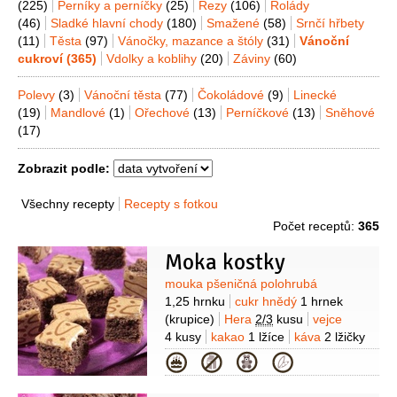
(225)
Perníky a perníčky
(25)
Řezy
(106)
Rolády
(46)
Sladké hlavní chody
(180)
Smažené
(58)
Srnčí hřbety
(11)
Těsta
(97)
Vánočky, mazance a štóly
(31)
Vánoční
cukroví
(365)
Vdolky a koblihy
(20)
Záviny
(60)
Polevy
(3)
Vánoční těsta
(77)
Čokoládové
(9)
Linecké
(19)
Mandlové
(1)
Ořechové
(13)
Perníčkové
(13)
Sněhové
(17)
Zobrazit podle:
Všechny recepty
Recepty s fotkou
Počet receptů:
365
Moka kostky
Suroviny
mouka pšeničná polohrubá
1,25 hrnku
cukr hnědý
1 hrnek
(krupice)
Hera
2/3
kusu
vejce
4 kusy
kakao
1 lžíce
káva
2 lžičky
(mletá)
kypřící prášek do pečiva
Kategorie
1/4
balíčku
tuk
25 gramů
(na
vymazání)
mouka pšeničná hrubá