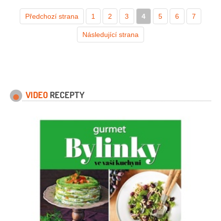
1 špetka
(nebo
Předchozí strana
1
pomerančová)
2
3
4
mouka pšeničná
5
6
7
hladká
(na vál)
čokoládová poleva
Následující strana
tmavá
(na ozdobení)
VIDEO
RECEPTY