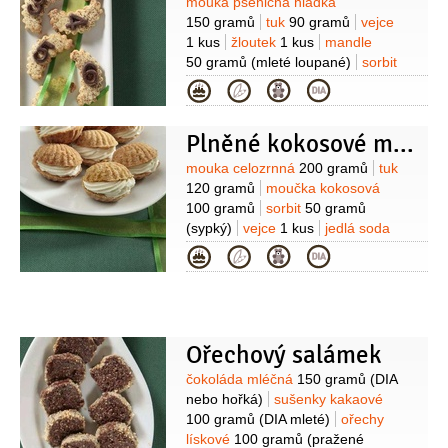
Suroviny
mouka pšeničná hladká
150 gramů
tuk
90 gramů
vejce
1 kus
žloutek
1 kus
mandle
50 gramů
(mleté loupané)
sorbit
30 gramů
(sypký)
kypřící prášek do
Kategorie
pečiva
1 lžička
mandlové aroma
3 kapky
čokoládové zdobení
(DIA
Plněné kokosové mušle
číslice nebo písmenka na ozdobu)
Suroviny
mouka celozrnná
200 gramů
tuk
120 gramů
moučka kokosová
100 gramů
sorbit
50 gramů
(sypký)
vejce
1 kus
jedlá soda
1 špetka
tuk
25 gramů
(rozpuštěný
Kategorie
na vymazání formiček)
Na krém:
sýr
Ricotta
250 gramů
máslo
100 gramů
sorbit
45 gramů
(sypký)
smetana na šlehání
2 lžíce
Ořechový salámek
vanilkové aroma
4 kapky
(nebo rumové)
Suroviny
čokoláda mléčná
150 gramů
(DIA
nebo hořká)
sušenky kakaové
100 gramů
(DIA mleté)
ořechy
lískové
100 gramů
(pražené