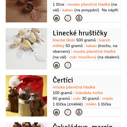
třtinový
50 gramů
(tmavý)
žloutek
1 lžíce
mouka pšeničná hladká
(na
1 kus
likér
2 lžíce
(ořechový)
mléko
vál)
kakao
(na posypání)
Na náplň:
zahuštěné (kondenzované)
1 lžíce
sušenky
200 gramů
(Vlnky
Kategorie
(neslazené)
griliášové)
jablka
100 gramů
(oloupaná, bez jádřinců)
čokoláda
Linecké hruštičky
bílá
50 gramů
máslo
20 gramů
cukr
2 lžíce
strouhanka
2 lžíce
Suroviny
linecké těsto
500 gramů
tvaroh
měkký
50 gramů
kakao
(trochu, na
obarvení)
mouka pšeničná hladká
(na vál)
cukr moučkový
(na obalení)
Na náplň:
sušenky Bebe
250 gramů
Kategorie
(Dobré ráno, kakaové)
hrušky
150 gramů
(oloupané, bez
Čertíci
jádřinců)
máslo
50 gramů
čokoláda
bílá
50 gramů
hruškovice
Suroviny
mouka pšeničná hladká
0,4 decilitru
cukr hnědý
100 gramů
čokoláda hořká
1 lžíce
hřebíček
4 kusy
citronová
60 gramů
cukr
30 gramů
máslo
kůra
1 špetka
(nastrouhaná)
1 lžička
(změklé)
mléko
1 lžička
(vlažné)
koření
1 lžička
( - mleté
Kategorie
skořice, hřebíček, badyán, muškátový
oříšek)
kypřící prášek do pečiva
1/3
lžičky
sůl
1 špetka
bílek
1 kus