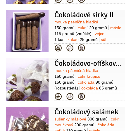
(pražené)
cukr vanilkový
1 balíček
kakao
2 lžičky
citronová
Čokoládové sirky II
kůra
1 lžička
Suroviny
mouka pšeničná hladká
150 gramů
cukr
120 gramů
máslo
115 gramů
(změklé)
vejce
1 kus
kakao
25 gramů
sůl
1 špetka
mouka pšeničná hladká
(na
Kategorie
vál)
čokoládová poleva tmavá
300 gramů
(na ozdobení)
Čokoládovo-oříškové placičky
Suroviny
mouka pšeničná hladká
150 gramů
cukr krupice
150 gramů
čokoláda
90 gramů
(rozpuštěná)
čokoláda
85 gramů
(nasekaná)
máslo
85 gramů
vejce
Kategorie
2 kusy
ořechy lískové
75 gramů
cukr vanilkový
Čokoládový salámek
1 balíček
kypřící prášek do pečiva
1/2
balíčku
Na ozdobení:
čokoládová
Suroviny
sušenky máslové
300 gramů
cukr
poleva bílá
200 gramů
(nebo
moučkový
200 gramů
čokoláda
tmavá)
pistácie
50 gramů
hořká
110 gramů
máslo