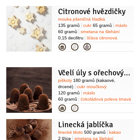
chalva
40 gramů
(orientální pamlsek z
Citronové hvězdičky
mletých ořechů, semínek, medu a
karamelu, lze jej koupit například v
Suroviny
mouka pšeničná hladká
obchodech s řeckými nebo arabskými
135 gramů
cukr
65 gramů
máslo
specialitami)
čokoláda hořká
60 gramů
smetana na šlehání
25 gramů
máslo
15 gramů
vaječný
0,15 decilitru
šťáva citronová
koňak
1 lžíce
10 gramů
citronová kůra
1 špetka
Kategorie
(nastrouhaná)
sůl
1 špetka
mouka
pšeničná hladká
(na vál)
Na krém:
máslo
60 gramů
žloutek
1 kus
cukr
2 lžíce
šťáva citronová
2 lžíce
sůl
Včelí úly s ořechovým likérem
1 špetka
Suroviny
piškoty
180 gramů
(kakaové,
drcené)
cukr moučkový
120 gramů
máslo
60 gramů
čokoládová poleva tmavá
30 gramů
(nebo hořká čokoláda,
Kategorie
rozpuštěná)
kakao
20 gramů
rum
3 lžíce
mléko
(podle potřeby)
cukr
Linecká jablíčka
moučkový
(na vysypání
formiček)
piškoty
20 kusů
(kakaové)
Suroviny
linecké těsto
500 gramů
kakao
Na náplň:
máslo
80 gramů
cukr
2 lžíce
smetana na šlehání