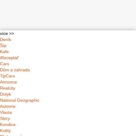
více >>
Deník
Šíp
Kafe
iReceptář
Cars
Dům a zahrada
TipCars
Annonce
Realcity
Dotyk
National Geographic
Automix
Vlasta
Story
Kondice
Květy