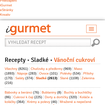
Překvapení
iGurmet
eStránky
Kreativ
Přepno
naviga
Vyhledat
recept
Recepty
Sladké
Vánoční cukroví
Všechny
(8261)
Chuťovky a předkrmy
(969)
Maso
(1893)
Nápoje
(283)
Ovoce
(101)
Polévky
(534)
Přílohy
(170)
Saláty
(374)
Sladké
(2613)
Slané
(1108)
Zelenina
(216)
Bábovky a beránci
(76)
Bublaniny
(8)
Buchty a buchtičky
(86)
Cukroví k čaji
(225)
Dorty a dortíčky
(320)
Koláče a
koláčky
(364)
Krémy a polevy
(46)
Mražené a nepečené