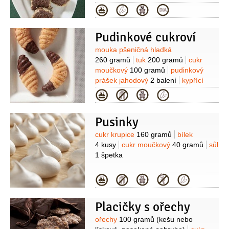
mleté)
Hera
50 gramů
zavařenina
Kategorie
meruňková
1 lžíce
(DIA)
bílek
1 kus
ořechy lískové
100 gramů
Pudinkové cukroví
(mleté na obalení)
Suroviny
mouka pšeničná hladká
260 gramů
tuk
200 gramů
cukr
moučkový
100 gramů
pudinkový
prášek jahodový
2 balení
kypřící
prášek do pečiva
1 balíček
tuk
Kategorie
25 gramů
(na vymazání)
čokoláda
hořká
50 gramů
(na ozdobu)
Pusinky
Suroviny
cukr krupice
160 gramů
bílek
4 kusy
cukr moučkový
40 gramů
sůl
1 špetka
Kategorie
Placičky s ořechy
Suroviny
ořechy
100 gramů
(kešu nebo