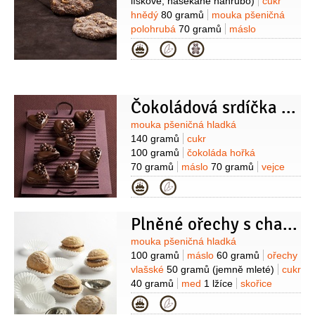
lískové, nasekané nahrubo)
cukr
hnědý
80 gramů
mouka pšeničná
polohrubá
70 gramů
máslo
60 gramů
mandle
50 gramů
(jemně
Kategorie
mleté)
vejce
1 kus
kakao
1 lžíce
hřebíček
1 špetka
(mletý)
zázvor
1 špetka
(mletý)
Čokoládová srdíčka s kuličkami
Suroviny
mouka pšeničná hladká
140 gramů
cukr
100 gramů
čokoláda hořká
70 gramů
máslo
70 gramů
vejce
1 kus
(malé)
káva
1 lžička
Kategorie
(instantní)
mouka pšeničná hladká
(na vál)
čokoládová poleva tmavá
Plněné ořechy s chalvou
120 gramů
(na
ozdobení)
čokoládové zdobení
Suroviny
mouka pšeničná hladká
(kuličky)
Na náplň:
čokoláda hořká
100 gramů
máslo
60 gramů
ořechy
70 gramů
smetana na šlehání
vlašské
50 gramů
(jemně mleté)
cukr
0,2 decilitru
likér kávový
40 gramů
med
1 lžíce
skořice
0,2 decilitru
cukr
1 lžíce
1 lžička
(mletá)
sůl
1 špetka
máslo
Kategorie
(na vymazání formiček)
Na krém: