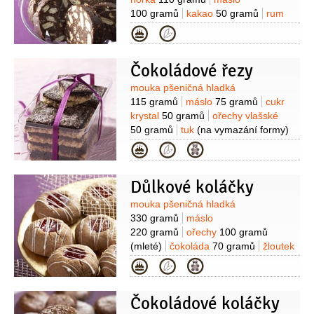
(vyloupané, nesolené)
100 gramů
kakao
50 gramů
rum
0,2 decilitru
(nebo likér, např.
Kategorie
Griotka)
Čokoládové řezy
Suroviny
mouka pšeničná hladká
115 gramů
máslo
75 gramů
cukr
krystal
50 gramů
ořechy vlašské
50 gramů
tuk
(na vymazání formy)
Na náplň:
cukr krystal
Kategorie
115 gramů
vejce
2 kusy
máslo
25 gramů
kakao
25 gramů
voda
Důlkové koláčky
3/4
gramu
vanilková esence
1 lžička
sůl
1 špetka
Suroviny
mouka pšeničná hladká
330 gramů
máslo
220 gramů
ořechy
100 gramů
(mleté)
čokoláda
70 gramů
žloutek
2 kusy
cukr vanilkový
2 balíčky
sůl
Kategorie
1 špetka
zavařenina rybízová
(na
naplnění)
poleva
(bílá, na ozdobení)
Čokoládové koláčky