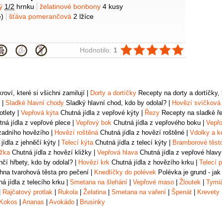
y
vý
1/2
hrnku
želatinové bonbony
4 kusy
)
šťáva pomerančová
2 lžíce
ie
Hodnotilo:
1
oví, které si všichni zamilují
|
Dorty a dortíčky
Recepty na dorty a dortíčky, k
|
Sladké hlavní chody
Sladký hlavní chod, kdo by odolal?
|
Hovězí svíčková
otlety
|
Vepřová kýta
Chutná jídla z vepřové kýty
|
Řezy
Recepty na sladké řez
ná jídla z vepřové plece
|
Vepřový bok
Chutná jídla z vepřového boku
|
Vepřo
zadního hovězího
|
Hovězí roštěná
Chutná jídla z hovězí roštěné
|
Vdolky a k
jídla z jehněčí kýty
|
Telecí kýta
Chutná jídla z telecí kýty
|
Bramborové těst
ižka
Chutná jídla z hovězí kližky
|
Vepřová hlava
Chutná jídla z vepřové hlavy
čí hřbety, kdo by odolal?
|
Hovězí krk
Chutná jídla z hovězího krku
|
Telecí p
na tvarohová těsta pro pečení
|
Knedlíčky do polévek
Polévka je grund - jak
á jídla z telecího krku
|
Smetana na šlehání
|
Vepřové maso
|
Žloutek
|
Tymi
|
Rajčatový protlak
|
Rukola
|
Želatina
|
Smetana na vaření
|
Špenát
|
Krevety
Kokos
|
Ananas
|
Avokádo
|
Brusinky