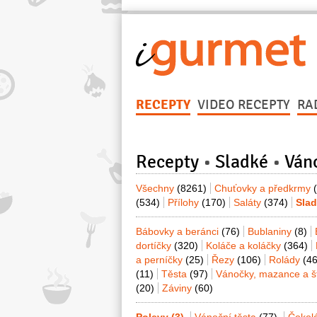
RECEPTY
VIDEO RECEPTY
RA
Recepty
Sladké
Ván
Všechny
(8261)
Chuťovky a předkrmy
(534)
Přílohy
(170)
Saláty
(374)
Sla
Bábovky a beránci
(76)
Bublaniny
(8)
dortíčky
(320)
Koláče a koláčky
(364)
a perníčky
(25)
Řezy
(106)
Rolády
(46
(11)
Těsta
(97)
Vánočky, mazance a š
(20)
Záviny
(60)