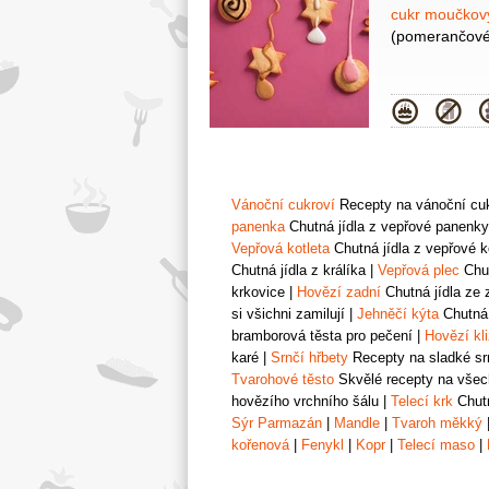
Surovin
cukr moučko
(pomerančové
Kategor
Vánoční cukroví
Recepty na vánoční cukr
panenka
Chutná jídla z vepřové panenky
Vepřová kotleta
Chutná jídla z vepřové k
Chutná jídla z králíka
|
Vepřová plec
Chut
krkovice
|
Hovězí zadní
Chutná jídla ze 
si všichni zamilují
|
Jehněčí kýta
Chutná 
bramborová těsta pro pečení
|
Hovězí kl
karé
|
Srnčí hřbety
Recepty na sladké srn
Tvarohové těsto
Skvělé recepty na všech
hovězího vrchního šálu
|
Telecí krk
Chutn
Sýr Parmazán
|
Mandle
|
Tvaroh měkký
kořenová
|
Fenykl
|
Kopr
|
Telecí maso
|