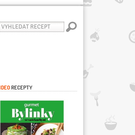
yhledat
ecept
IDEO
RECEPTY