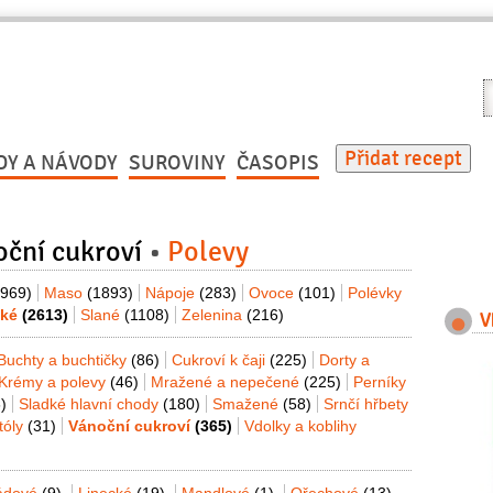
V
r
Přidat recept
DY A NÁVODY
SUROVINY
ČASOPIS
oční cukroví
Polevy
(969)
Maso
(1893)
Nápoje
(283)
Ovoce
(101)
Polévky
dké
(2613)
Slané
(1108)
Zelenina
(216)
V
Buchty a buchtičky
(86)
Cukroví k čaji
(225)
Dorty a
Krémy a polevy
(46)
Mražené a nepečené
(225)
Perníky
)
Sladké hlavní chody
(180)
Smažené
(58)
Srnčí hřbety
tóly
(31)
Vánoční cukroví
(365)
Vdolky a koblihy