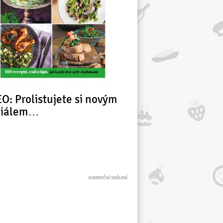
O: Prolistujete si novým
ciálem…