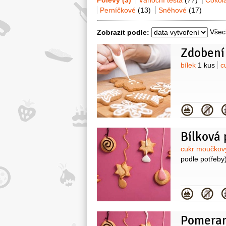
Polevy
(3)
Vánoční těsta
(77)
Čokol
Perníčkové
(13)
Sněhové
(17)
Všec
Zobrazit podle:
Zdobení
Surovin
bílek
1 kus
c
Kategor
Bílková 
Surovin
cukr moučko
podle potřeby
Kategor
Pomeran