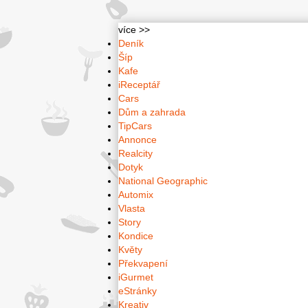
více >>
Deník
Šíp
Kafe
iReceptář
Cars
Dům a zahrada
TipCars
Annonce
Realcity
Dotyk
National Geographic
Automix
Vlasta
Story
Kondice
Květy
Překvapení
iGurmet
eStránky
Kreativ