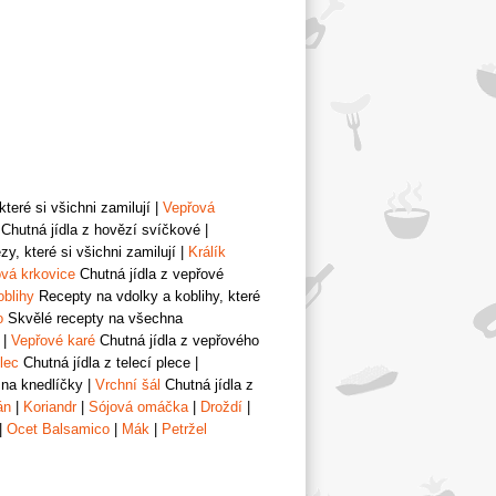
teré si všichni zamilují
|
Vepřová
Chutná jídla z hovězí svíčkové
|
y, které si všichni zamilují
|
Králík
vá krkovice
Chutná jídla z vepřové
oblihy
Recepty na vdolky a koblihy, které
o
Skvělé recepty na všechna
|
Vepřové karé
Chutná jídla z vepřového
lec
Chutná jídla z telecí plece
|
 na knedlíčky
|
Vrchní šál
Chutná jídla z
án
|
Koriandr
|
Sójová omáčka
|
Droždí
|
|
Ocet Balsamico
|
Mák
|
Petržel