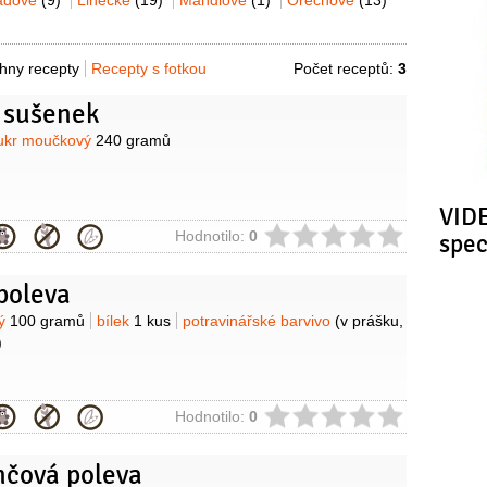
ádové
(9)
Linecké
(19)
Mandlové
(1)
Ořechové
(13)
hny recepty
Recepty s fotkou
Počet receptů:
3
 sušenek
y
ukr moučkový
240 gramů
VIDE
ie
Hodnotilo:
0
spe
poleva
y
vý
100 gramů
bílek
1 kus
potravinářské barvivo
(v prášku,
)
ie
Hodnotilo:
0
čová poleva