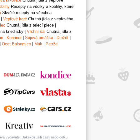
vá krkovice
Chutná jídla z vepřové
oblihy
Recepty na vdolky a koblihy, které
o
Skvělé recepty na všechna
|
Vepřové karé
Chutná jídla z vepřového
lec
Chutná jídla z telecí plece
|
 na knedlíčky
|
Vrchní šál
Chutná jídla z
án
|
Koriandr
|
Sójová omáčka
|
Droždí
|
|
Ocet Balsamico
|
Mák
|
Petržel
á vydavatel. Jakékoli užití části nebo celku,