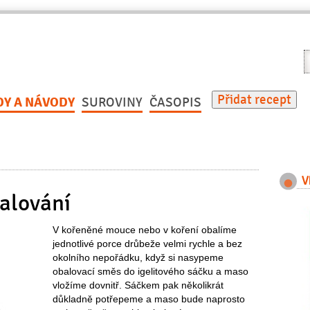
V
r
Přidat recept
DY A NÁVODY
SUROVINY
ČASOPIS
V
balování
V kořeněné mouce nebo v koření obalíme
jednotlivé porce drůbeže velmi rychle a bez
okolního nepořádku, když si nasypeme
obalovací směs do igelitového sáčku a maso
vložíme dovnitř. Sáčkem pak několikrát
důkladně potřepeme a maso bude naprosto