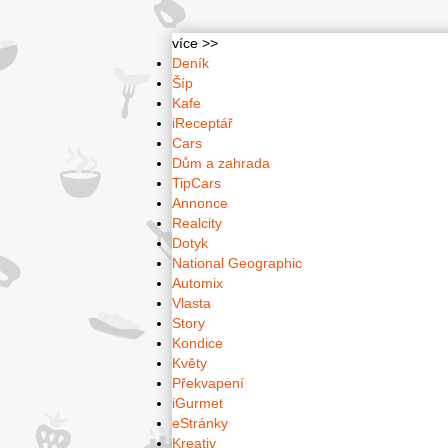
více >>
Deník
Šíp
Kafe
iReceptář
Cars
Dům a zahrada
TipCars
Annonce
Realcity
Dotyk
National Geographic
Automix
Vlasta
Story
Kondice
Květy
Překvapení
iGurmet
eStránky
Kreativ