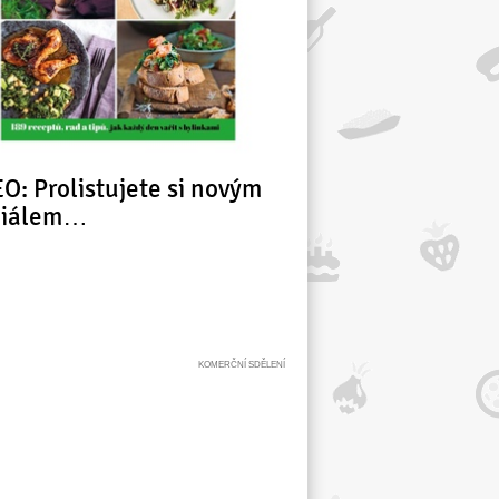
O: Prolistujete si novým
ciálem…