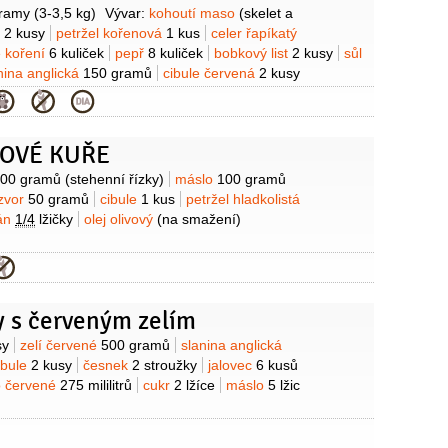
gramy
(3-3,5 kg)
Vývar:
kohoutí maso
(skelet a
v
2 kusy
petržel kořenová
1 kus
celer řapíkatý
 koření
6 kuliček
pepř
8 kuliček
bobkový list
2 kusy
sůl
nina anglická
150 gramů
cibule červená
2 kusy
nek
4 stroužky
mrkev
2 kusy
celer řapíkatý
atový protlak
2 lžíce
víno červené
700 mililitrů
koňak (40%)
50 mililitrů
(nebo armaňak)
olej olivový
OVÉ KUŘE
:
pórek
1 list
bobkový list
3 kusy
tymián
4 snítky
marýn
3 snítky
(čerstvý)
petržel hladkolistá
4 snítky
00 gramů
(stehenní řízky)
máslo
100 gramů
áslo
150 gramů
cibule šalotka
20 kusů
žampiony
zvor
50 gramů
cibule
1 kus
petržel hladkolistá
ina
100 gramů
(snídaňová)
rán
1/4
lžičky
olej olivový
(na smažení)
y s červeným zelím
sy
zelí červené
500 gramů
slanina anglická
ibule
2 kusy
česnek
2 stroužky
jalovec
6 kusů
o červené
275 mililitrů
cukr
2 lžíce
máslo
5 lžic