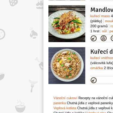
Mandlov
Suroviny
kuřecí maso
4
(plátky)
mouk
200 gramů
r
1 hrst
sůl
p
2 lžíce
(bílý)
Kategorie
Kuřecí d
Suroviny
kuřecí vnitřno
(válcovitá lufa
omáčka
2 lžíc
Kategorie
Vánoční cukroví
Recepty na vánoční cukr
panenka
Chutná jídla z vepřové panenky
Vepřová kotleta
Chutná jídla z vepřové k