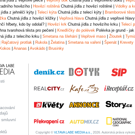
ná jídla z vepřové plece
|
Vepřový bok
Chutná jídla z vepřového boku
|
Vepřo
zadního hovězího
|
Hovězí roštěná
Chutná jídla z hovězí roštěné
|
Vdolky a k
jídla z jehněčí kýty
|
Telecí kýta
Chutná jídla z telecí kýty
|
Bramborové těst
ižka
Chutná jídla z hovězí kližky
|
Vepřová hlava
Chutná jídla z vepřové hlavy
čí hřbety, kdo by odolal?
|
Hovězí krk
Chutná jídla z hovězího krku
|
Telecí p
na tvarohová těsta pro pečení
|
Knedlíčky do polévek
Polévka je grund - jak
á jídla z telecího krku
|
Smetana na šlehání
|
Vepřové maso
|
Žloutek
|
Tymi
|
Rajčatový protlak
|
Rukola
|
Želatina
|
Smetana na vaření
|
Špenát
|
Krevety
Kokos
|
Ananas
|
Avokádo
|
Brusinky
sti
racování
dajů
 smluvní
ektů
Copyright ©
VLTAVA LABE MEDIA a.s.,
2026. Autorská práva vykonáv