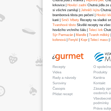
Chutná jídla z králíka
|
Vepřová plec
Chut
krkovice
|
Hovězí zadní
Chutná jídla ze 
si všichni zamilují
|
Jehněčí kýta
Chutná 
bramborová těsta pro pečení
|
Hovězí kl
karé
|
Srnčí hřbety
Recepty na sladké srn
Tvarohové těsto
Skvělé recepty na všech
hovězího vrchního šálu
|
Telecí krk
Chutn
Sýr Parmazán
|
Mandle
|
Tvaroh měkký
kořenová
|
Fenykl
|
Kopr
|
Telecí maso
|
Recepty
O společno
Videa
Produkty
Rady a návody
Kariéra
Suroviny
Kontakt
Časopis
Zásady zp
osobních ú
Přidat recept
Všeobecné
podmínky
Práva subj