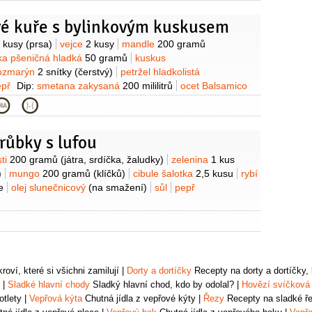
é kuře s bylinkovým kuskusem
 kusy
(prsa)
vejce
2 kusy
mandle
200 gramů
a pšeničná hladká
50 gramů
kuskus
ozmarýn
2 snítky
(čerstvý)
petržel hladkolistá
epř
Dip:
smetana zakysaná
200 mililitrů
ocet Balsamico
med
1 lžíce
rozmarýn
1 snítka
(čerstvý)
sůl
růbky s lufou
sti
200 gramů
(játra, srdíčka, žaludky)
zelenina
1 kus
)
mungo
200 gramů
(klíčků)
cibule šalotka
2,5 kusu
rybí
e
olej slunečnicový
(na smažení)
sůl
pepř
oví, které si všichni zamilují
|
Dorty a dortíčky
Recepty na dorty a dortíčky, k
|
Sladké hlavní chody
Sladký hlavní chod, kdo by odolal?
|
Hovězí svíčková
otlety
|
Vepřová kýta
Chutná jídla z vepřové kýty
|
Řezy
Recepty na sladké řez