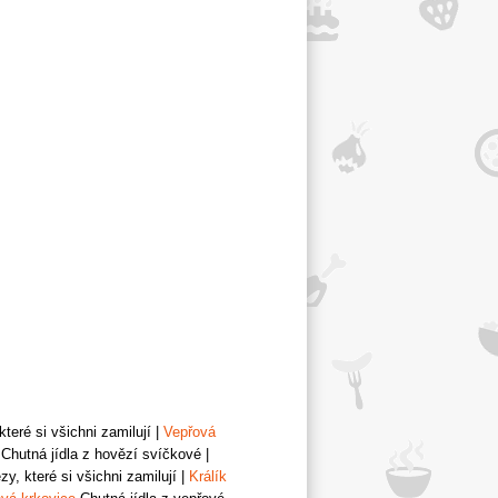
teré si všichni zamilují
|
Vepřová
Chutná jídla z hovězí svíčkové
|
y, které si všichni zamilují
|
Králík