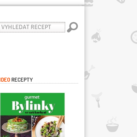
yhledat
ecept
IDEO
RECEPTY