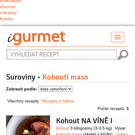
Překvapení
iGurmet
eStránky
Kreativ
Přepno
naviga
Vyhledat
recept
Suroviny
Kohoutí maso
Zobrazit podle:
Všechny recepty
Recepty s fotkou
Počet receptů:
1
Kohout NA VÍNĚ I
Suroviny
kohout
3 kilogramy
(3-3,5 kg)
Vývar:
kohoutí maso
(skelet a křídla)
mrkev