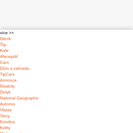
více >>
Deník
Šíp
Kafe
iReceptář
Cars
Dům a zahrada
TipCars
Annonce
Realcity
Dotyk
National Geographic
Automix
Vlasta
Story
Kondice
Květy