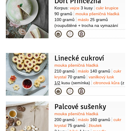
Dort Princezna
Suroviny
Korpus:
vejce
3 kusy
cukr krupice
90 gramů
mouka pšeničná hladká
100 gramů
máslo
25 gramů
(roupuštěné + trocha na vymazání
formy)
mouka pšeničná hrubá
(na
Kategorie
vysypání formy)
Krém:
mléko
225 mililitrů
moučka kukuřičná
(škrob)
15 gramů
cukr krupice
70 gramů
vanilkový lusk
Linecké cukroví
1/2
kusu
žloutek
2 kusy
Suroviny
mouka pšeničná hladká
(velké)
vejce
1 kus
máslo
210 gramů
máslo
140 gramů
cukr
30 gramů
Dokončení:
marcipán
krystal
70 gramů
vanilkový lusk
300 gramů
(dobrý
1/2
kusu
(semínka)
citronová kůra
(z
mandlový)
potravinářské barvivo
1 citronu)
žloutek
1 kus
(velký nebo
Kategorie
(zelené a růžové)
cukr moučkový
(na
2 malé)
sůl
džem malinový
(nebo
podsypávání a na
rybízový na slepení)
poprášení)
smetana na šlehání
Palcové sušenky
375 mililitrů
džem malinový
2 lžíce
Suroviny
mouka pšeničná hladká
200 gramů
máslo
160 gramů
cukr
krystal
75 gramů
žloutek