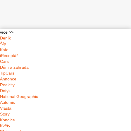
více >>
Deník
Šíp
Kafe
iReceptář
Cars
Dům a zahrada
TipCars
Annonce
Realcity
Dotyk
National Geographic
Automix
Vlasta
Story
Kondice
Květy