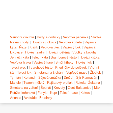
Vánoční cukroví
|
Dorty a dortíčky
|
Vepřová panenka
|
Sladké
hlavní chody
|
Hovězí svíčková
|
Vepřová kotleta
|
Vepřová
kýta
|
Řezy
|
Králík
|
Vepřová plec
|
Vepřový bok
|
Vepřová
krkovice
|
Hovězí zadní
|
Hovězí roštěná
|
Vdolky a koblihy
|
Jehněčí kýta
|
Telecí kýta
|
Bramborové těsto
|
Hovězí kližka
|
Vepřová hlava
|
Vepřové karé
|
Srnčí hřbety
|
Hovězí krk
|
Telecí plec
|
Tvarohové těsto
|
Knedlíčky do polévek
|
Vrchní
šál
|
Telecí krk
|
Smetana na šlehání
|
Vepřové maso
|
Žloutek
|
Tymián
|
Koriandr
|
Sójová omáčka
|
Droždí
|
Sýr Parmazán
|
Mandle
|
Tvaroh měkký
|
Rajčatový protlak
|
Rukola
|
Želatina
|
Smetana na vaření
|
Špenát
|
Krevety
|
Ocet Balsamico
|
Mák
|
Petržel kořenová
|
Fenykl
|
Kopr
|
Telecí maso
|
Kokos
|
Ananas
|
Avokádo
|
Brusinky