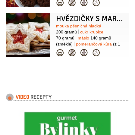
1 kus
vanilkový extrakt
1 lžička
jedlá
Kategorie
soda
1 lžička
kypřící prášek do
pečiva
1 lžička
sýr Mascarpone
HVĚZDIČKY S MARMELÁDOU ALIAS LINECKÉ
250 gramů
Suroviny
mouka pšeničná hladká
200 gramů
cukr krupice
70 gramů
máslo
140 gramů
(změklé)
pomerančová kůra
(z 1
pomeranče)
žloutek
2 kusy
džem
Kategorie
malinový
(na potření)
cukr krystal
(na posypání)
VIDEO
RECEPTY