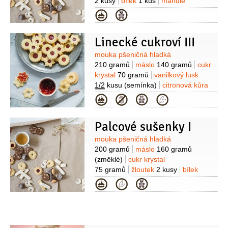
2 kusy
bílek
1 kus
mandle
120 gramů
(nahrubo
Kategorie
nasekané)
sůl
džem malinový
100 gramů
Linecké cukroví III
Suroviny
mouka pšeničná hladká
210 gramů
máslo
140 gramů
cukr
krystal
70 gramů
vanilkový lusk
1/2
kusu
(semínka)
citronová kůra
1/2
kusu
žloutek
1 kus
(velký nebo 2
Kategorie
malé)
sůl
1 špetka
džem malinový
(nebo rybízový)
Palcové sušenky I
Suroviny
mouka pšeničná hladká
200 gramů
máslo
160 gramů
(změklé)
cukr krystal
75 gramů
žloutek
2 kusy
bílek
1 kus
mandle
120 gramů
(nahrubo
Kategorie
nasekané)
sůl
1 špetka
džem
malinový
100 gramů