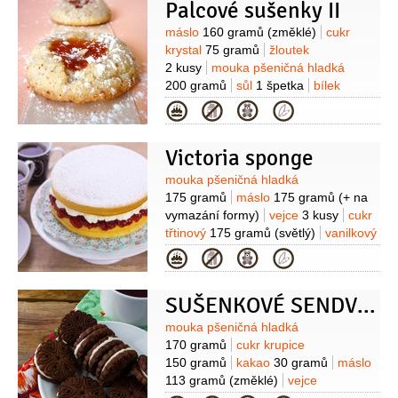
Palcové sušenky II
Suroviny
máslo
160 gramů
(změklé)
cukr
krystal
75 gramů
žloutek
2 kusy
mouka pšeničná hladká
200 gramů
sůl
1 špetka
bílek
1 kus
džem malinový
Kategorie
100 gramů
mandle
100 gramů
(nebo
vlašské ořechy nahrubo nasekané)
Victoria sponge
Suroviny
mouka pšeničná hladká
175 gramů
máslo
175 gramů
(+ na
vymazání formy)
vejce
3 kusy
cukr
třtinový
175 gramů
(světlý)
vanilkový
extrakt
1 lžíce
sůl
1 špetka
Náplň:
Kategorie
sýr Mascarpone
200 gramů
smetana
na šlehání
150 mililitrů
džem
SUŠENKOVÉ SENDVIČE
malinový
5 lžic
cukr moučkový
(na
poprášení)
Suroviny
mouka pšeničná hladká
170 gramů
cukr krupice
150 gramů
kakao
30 gramů
máslo
113 gramů
(změklé)
vejce