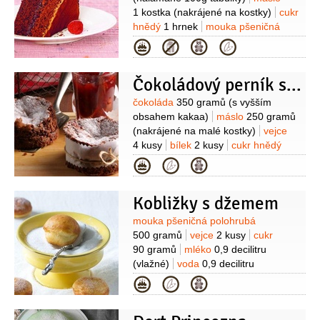
1 kostka
(nakrájené na kostky)
cukr
hnědý
1 hrnek
mouka pšeničná
hladká
1 hrnek
vejce
4 kusy
džem
Kategorie
malinový
1/2
sklenice
(balení po
100g)
bílek
2 kusy
voda
2 lžíce
Čokoládový perník s černým pivem
(horká)
káva
1 lžička
(instantní)
Suroviny
čokoláda
350 gramů
(s vyšším
obsahem kakaa)
máslo
250 gramů
(nakrájené na malé kostky)
vejce
4 kusy
bílek
2 kusy
cukr hnědý
250 gramů
mouka pšeničná hladká
Kategorie
190 gramů
kypřící prášek do perníku
1 balení
cukr vanilkový
Kobližky s džemem
1 balení
pudinkový prášek vanilkový
1 lžíce
Suroviny
mouka pšeničná polohrubá
500 gramů
vejce
2 kusy
cukr
90 gramů
mléko
0,9 decilitru
(vlažné)
voda
0,9 decilitru
(vlažná)
máslo
30 gramů
droždí
Kategorie
7 gramů
(sušené)
mouka
(na
vál)
olej
(na vymazání)