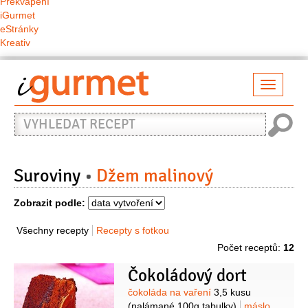
Překvapení
iGurmet
eStránky
Kreativ
Přepno
naviga
Vyhledat
recept
Suroviny
Džem malinový
Zobrazit podle:
Všechny recepty
Recepty s fotkou
Počet receptů:
12
Čokoládový dort
Suroviny
čokoláda na vaření
3,5 kusu
(nalámané 100g tabulky)
máslo