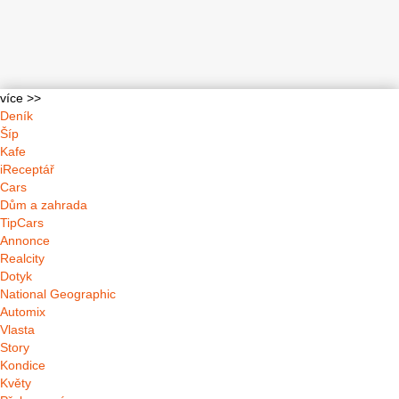
více >>
Deník
Šíp
Kafe
iReceptář
Cars
Dům a zahrada
TipCars
Annonce
Realcity
Dotyk
National Geographic
Automix
Vlasta
Story
Kondice
Květy