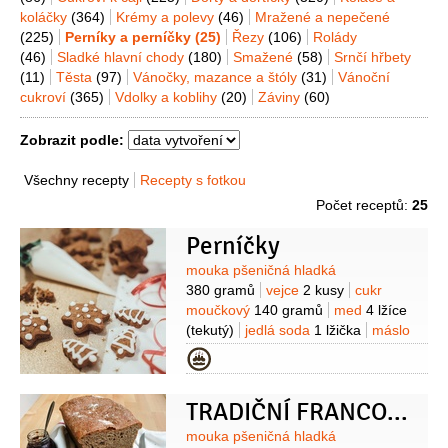
koláčky
(364)
Krémy a polevy
(46)
Mražené a nepečené
(225)
Perníky a perníčky
(25)
Řezy
(106)
Rolády
(46)
Sladké hlavní chody
(180)
Smažené
(58)
Srnčí hřbety
(11)
Těsta
(97)
Vánočky, mazance a štóly
(31)
Vánoční
cukroví
(365)
Vdolky a koblihy
(20)
Záviny
(60)
Zobrazit podle:
Všechny recepty
Recepty s fotkou
Počet receptů:
25
Perníčky
Suroviny
mouka pšeničná hladká
380 gramů
vejce
2 kusy
cukr
moučkový
140 gramů
med
4 lžíce
(tekutý)
jedlá soda
1 lžička
máslo
70 gramů
(rozpuštěné)
kakao
Kategorie
holandské
1 lžíce
koření perníkové
1 lžíce
vanilkový extrakt
1 lžička
TRADIČNÍ FRANCOUZSKÝ PERNÍK PAIN D’ÉPICES
Suroviny
mouka pšeničná hladká