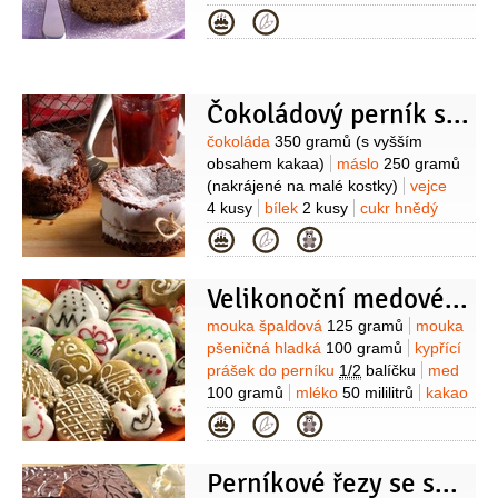
perníku
1,5 balíčku
kypřící prášek do
Kategorie
pečiva
1,5 balíčku
kakao
1,5 lžíce
likér Griotka
0,7 decilitru
(nebo podle chuti)
Čokoládový perník s černým pivem
Suroviny
čokoláda
350 gramů
(s vyšším
obsahem kakaa)
máslo
250 gramů
(nakrájené na malé kostky)
vejce
4 kusy
bílek
2 kusy
cukr hnědý
250 gramů
mouka pšeničná hladká
Kategorie
190 gramů
kypřící prášek do perníku
1 balení
cukr vanilkový
Velikonoční medové perníčky
1 balení
pudinkový prášek vanilkový
1 lžíce
Suroviny
mouka špaldová
125 gramů
mouka
pšeničná hladká
100 gramů
kypřící
prášek do perníku
1/2
balíčku
med
100 gramů
mléko
50 mililitrů
kakao
1,5 lžičky
vejce
1 kus
olej
Kategorie
2 lžíce
skořice
1 lžička
(mletá)
Na
polevu:
bílek
1 kus
šťáva citronová
Perníkové řezy se smetanovým přelivem
1 lžíce
cukr moučkový
120 gramů