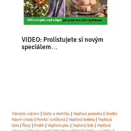
VIDEO: Prolistujete si novým
speciálem…
Vánoční cukroví
|
Dorty a dortíčky
|
Vepřová panenka
|
Sladké
hlavní chody
|
Hovězí svíčková
|
Vepřová kotleta
|
Vepřová
kýta
|
Řezy
|
Králík
|
Vepřová plec
|
Vepřový bok
|
Vepřová