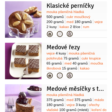
soda
1 lžička
Na polevu:
cukr
Klasické perníčky
moučkový
140 gramů
bílek
1 kus
šťáva citronová
4 kapky
Suroviny
mouka pšeničná hladká
500 gramů
cukr moučkový
200 gramů
med
180 gramů
vejce
2 kusy
kakao
2 lžíce
rum
1 lžíce
koření do perníku
Kategorie
2 lžičky
jedlá soda
1 lžička
mouka
pšeničná hladká
(na vál)
Medové řezy
Suroviny
vejce
4 kusy
mouka pšeničná
polohrubá
75 gramů
cukr krupice
65 gramů
med
40 gramů
moučka
škrobová
15 gramů
kakao
15 gramů
cukr vanilkový
Kategorie
1 balíček
cukr skořicový
1 balíček
kypřící prášek do pečiva
Medové měsíčky s třešinkou
1/2
balíčku
Na ozdobení:
čokoláda
hořká
200 gramů
čokoláda bílá
Suroviny
mouka pšeničná hladká
70 gramů
375 gramů
med
375 gramů
máslo
180 gramů
vejce
3 kusy
ořechy
vlašské
100 gramů
(mleté)
koření do