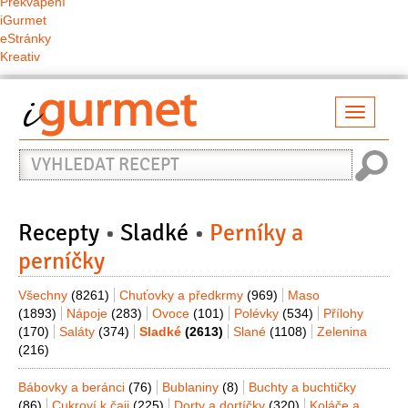
Překvapení
iGurmet
eStránky
Kreativ
Přepno
naviga
Vyhledat
recept
Recepty
Sladké
Perníky a
perníčky
Všechny
(8261)
Chuťovky a předkrmy
(969)
Maso
(1893)
Nápoje
(283)
Ovoce
(101)
Polévky
(534)
Přílohy
(170)
Saláty
(374)
Sladké
(2613)
Slané
(1108)
Zelenina
(216)
Bábovky a beránci
(76)
Bublaniny
(8)
Buchty a buchtičky
(86)
Cukroví k čaji
(225)
Dorty a dortíčky
(320)
Koláče a