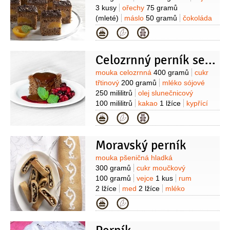
3 kusy
ořechy
75 gramů
(mleté)
máslo
50 gramů
čokoláda
hořká
30 gramů
kypřící prášek do
Kategorie
pečiva
1 balíček
olej
0,4 decilitru
koření
1 lžička
(mleté -
Celozrnný perník se sójovým mlékem
anýz, badyán, hřebíček, skořice,
muškátový květ)
Na náplň:
kompot
Suroviny
mouka celozrnná
400 gramů
cukr
meruňkový
5 decilitrů
smetana
třtinový
200 gramů
mléko sójové
1,5 decilitru
(30%)
mléko zahuštěné
250 mililitrů
olej slunečnicový
(kondenzované) sladké
1/2
decilitru
100 mililitrů
kakao
1 lžíce
kypřící
(Salko)
Na ozdobení:
čokoládová
prášek do pečiva
20 gramů
med
Kategorie
poleva tmavá
100 gramů
čokoládové
3 lžíce
koření do perníku
ovoce
zdobení
50 gramů
(sypání)
lesní
200 gramů
Moravský perník
Suroviny
mouka pšeničná hladká
300 gramů
cukr moučkový
100 gramů
vejce
1 kus
rum
2 lžíce
med
2 lžíce
mléko
1 lžíce
kypřící prášek do pečiva
Kategorie
1/2
balíčku
mouka pšeničná hladká
(na vál)
vejce
(na potření)
Na náplň:
švestková povidla
200 gramů
ořechy