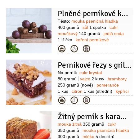
Plněné perníkové koule
Suroviny
Těsto:
mouka pšeničná hladká
400 gramů
sůl
1 špetka
cukr
moučkový
140 gramů
jedlá soda
1 lžička
koření perníkové
1,5 lžičky
kakao
2 lžíce
máslo
Kategorie
50 gramů
(+na vymazání)
vejce
2 kusy
(+1xžloutek)
med
2 lžíce
Perníkové řezy s griliášovou polevou
(tekutý)
Poleva:
bílek
1 kus
cukr
moučkový
170 gramů
šťáva
Suroviny
Na perník:
cukr krystal
citronová
(pár kapek)
80 gramů
vejce
2 kusy
brambory
250 gramů
(nové)
pomeranče
1 kus
citron
1 kus
(střední)
kypřící
prášek do perníku
2,5 gramu
mouka
Kategorie
pšeničná hrubá
2 lžíce
kakao
1 lžíce
mléko
425 mililitrů
(čerstvé
Žitný perník s karamelovou polevou
plnotučné)
Na griliáš:
cukr krystal
250 gramů
voda
4 lžíce
ořechy
Suroviny
mouka žitná
350 gramů
cukr
vlašské
250 gramů
bílek
1 kus
350 gramů
mouka pšeničná hladká
300 gramů
mléko
5 decilitrů