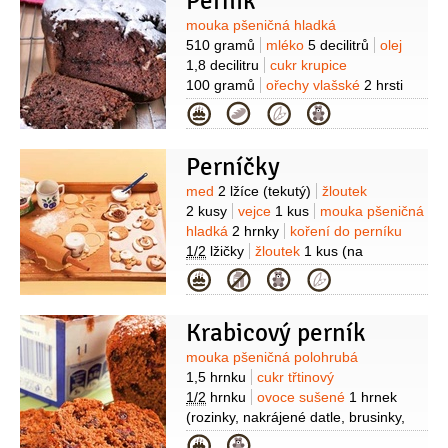
Perník
vlašské
100 gramů
(nahrubo
Suroviny
mouka pšeničná hladká
nakrájené)
510 gramů
mléko
5 decilitrů
olej
1,8 decilitru
cukr krupice
100 gramů
ořechy vlašské
2 hrsti
(nahrubo nasekaná jádra)
rum
Kategorie
hnědý - tuzemský
3 lžíce
(40%)
zavařenina rybízová
Perníčky
3 lžíce
kypřící prášek do perníku
1 balení
koření do perníku
3 lžičky
Suroviny
med
2 lžíce
(tekutý)
žloutek
2 kusy
vejce
1 kus
mouka pšeničná
hladká
2 hrnky
koření do perníku
1/2
lžičky
žloutek
1 kus
(na
pomazání)
mouka pšeničná hladká
Kategorie
(na vál)
kypřící prášek do perníku
1/2
balíčku
máslo
3 lžíce
Na polevu:
Krabicový perník
cukr moučkový
3/4
hrnku
bílek
1 kus
Suroviny
mouka pšeničná polohrubá
1,5 hrnku
cukr třtinový
1/2
hrnku
ovoce sušené
1 hrnek
(rozinky, nakrájené datle, brusinky,
nakrájené švestky)
mléko
Kategorie