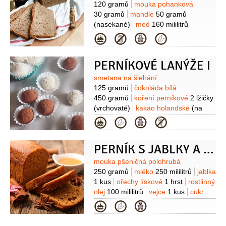
120 gramů
mouka pohanková
30 gramů
mandle
50 gramů
(nasekané)
med
160 mililitrů
(levandulový)
máslo
80 gramů
Kategorie
(rozputěné + na vymazání
formy)
žloutek
1 kus
(velký)
kypřící
PERNÍKOVÉ LANÝŽE I
prášek do pečiva
2 kuličky
skořice
1/4
lžičky
(mletá)
muškátový oříšek
Suroviny
smetana na šlehání
1/4
lžičky
125 gramů
čokoláda bílá
450 gramů
koření perníkové
2 lžičky
(vrchovaté)
kakao holandské
(na
obalování)
Kategorie
PERNÍK S JABLKY A OŘECHY
Suroviny
mouka pšeničná polohrubá
250 gramů
mléko
250 mililitrů
jablka
1 kus
ořechy lískové
1 hrst
rostlinný
olej
100 mililitrů
vejce
1 kus
cukr
krupice
120 gramů
kakao
Kategorie
2 lžíce
koření perníkové
1 lžíce