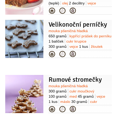
(teplé)
olej
2 decilitry
vejce
2 kusy
kakao
2 lžíce
med
Kategorie
2 lžíce
cukr vanilkový
1 balení
Velikonoční perníčky
Suroviny
mouka pšeničná hladká
650 gramů
kypřící prášek do perníku
1 balíček
cukr krupice
300 gramů
vejce
1 kus
žloutek
4 kusy
máslo
80 gramů
(1/3 velké
Kategorie
kostky)
med
4 lžíce
koření do
perníku
1 lžička
(rozdrcené - badyán,
anýz, hřebíček, skořice)
mouka
pšeničná hladká
(na vál)
Na polevu:
cukr moučkový
Rumové stromečky
160 gramů
(nebo až
200 g, podle velikosti bílku)
bílek
Suroviny
mouka pšeničná hladká
1 kus
šťáva citronová
1 lžička
300 gramů
cukr moučkový
(přecezená)
100 gramů
med
45 gramů
vejce
1 kus
máslo
30 gramů
cukr
vanilkový
1 balíček
rum
Kategorie
1/2
decilitru
kakao
1,5 lžíce
jedlá