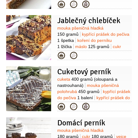
kůra kandovaná
50 gramů
mandle
Kategorie
100 gramů
mouka
700 gramů
skořice
(mletá)
hřebíček
Jablečný chlebíček
(mletý)
Suroviny
mouka pšeničná hladká
150 gramů
kypřící prášek do pečiva
1 špetka
koření do perníku
1 lžička
máslo
125 gramů
cukr
60 gramů
vejce
2 kusy
žloutek
Kategorie
1 kus
jablka
250 gramů
(strouhaná)
rozinky
100 gramů
Cuketový perník
Suroviny
cuketa
400 gramů
(oloupaná a
nastrouhaná)
mouka pšeničná
polohrubá
450 gramů
kypřící prášek
do pečiva
1 balení
kypřící prášek do
perníku
1 balení
cukr
Kategorie
200 gramů
vejce
3 kusy
mléko
6 lžic
kakao
2 lžíce
(prášek )
tuk
Domácí perník
150 gramů
Suroviny
mouka pšeničná hladká
180 gramů
cukr
180 gramů
vejce