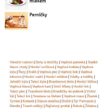
mlékem
Perníčky
Vánoční cukroví
|
Dorty a dortíčky
|
Vepřová panenka
|
Sladké
hlavní chody
|
Hovězí svíčková
|
Vepřová kotleta
|
Vepřová
kýta
|
Řezy
|
Králík
|
Vepřová plec
|
Vepřový bok
|
Vepřová
krkovice
|
Hovězí zadní
|
Hovězí roštěná
|
Vdolky a koblihy
|
Jehněčí kýta
|
Telecí kýta
|
Bramborové těsto
|
Hovězí kližka
|
Vepřová hlava
|
Vepřové karé
|
Srnčí hřbety
|
Hovězí krk
|
Telecí plec
|
Tvarohové těsto
|
Knedlíčky do polévek
|
Vrchní
šál
|
Telecí krk
|
Smetana na šlehání
|
Vepřové maso
|
Žloutek
|
Tymián
|
Koriandr
|
Sójová omáčka
|
Droždí
|
Sýr Parmazán
|
Mandle
|
Tvaroh měkký
|
Rajčatový protlak
|
Rukola
|
Želatina
|