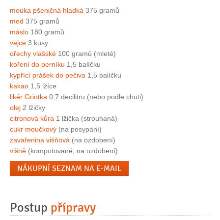
mouka pšeničná hladká
375 gramů
med
375 gramů
máslo
180 gramů
vejce
3 kusy
ořechy vlašské
100 gramů (mleté)
koření do perníku
1,5 balíčku
kypřící prášek do pečiva
1,5 balíčku
kakao
1,5 lžíce
likér Griotka
0,7 decilitru (nebo podle chuti)
olej
2 lžičky
citronová kůra
1 lžička (strouhaná)
cukr moučkový
(na posypání)
zavařenina višňová
(na ozdobení)
višně
(kompotované, na ozdobení)
NÁKUPNÍ SEZNAM NA E-MAIL
Postup
přípravy