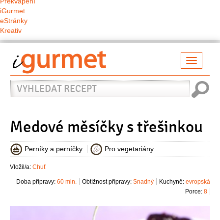
Překvapení
iGurmet
eStránky
Kreativ
Přepno
naviga
Vyhledat
recept
Medové měsíčky s třešinkou
Perníky a perníčky
Pro vegetariány
Vložil/a:
Chuť
Doba přípravy:
60 min.
Obtížnost přípravy:
Snadný
Kuchyně:
evropská
Porce:
8