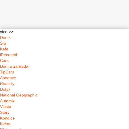
více >>
Deník
Šíp
Kafe
iReceptář
Cars
Dům a zahrada
TipCars
Annonce
Realcity
Dotyk
National Geographic
Automix
Vlasta
Story
Kondice
Květy