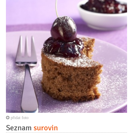
přidat foto
Seznam
surovin