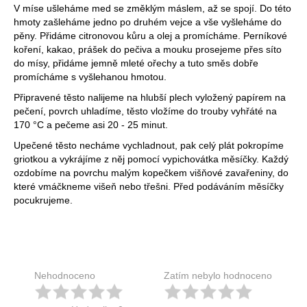
V míse ušleháme med se změklým máslem, až se spojí. Do této
hmoty zašleháme jedno po druhém vejce a vše vyšleháme do
pěny. Přidáme citronovou kůru a olej a promícháme. Perníkové
koření, kakao, prášek do pečiva a mouku prosejeme přes síto
do mísy, přidáme jemně mleté ořechy a tuto směs dobře
promícháme s vyšlehanou hmotou.
Připravené těsto nalijeme na hlubší plech vyložený papírem na
pečení, povrch uhladíme, těsto vložíme do trouby vyhřáté na
170 °C a pečeme asi 20 - 25 minut.
Upečené těsto necháme vychladnout, pak celý plát pokropíme
griotkou a vykrájíme z něj pomocí vypichovátka měsíčky. Každý
ozdobíme na povrchu malým kopečkem višňové zavařeniny, do
které vmáčkneme višeň nebo třešni. Před podáváním měsíčky
pocukrujeme.
Nehodnoceno
Zatím nebylo hodnoceno