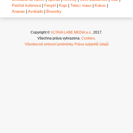
Petržel kořenová
|
Fenykl
|
Kopr
|
Telecí maso
|
Kokos
|
Ananas
|
Avokádo
|
Brusinky
Copyright ©
VLTAVA LABE MEDIA a.s.,
2017.
Všechna práva vyhrazena.
Cookies
.
Všeobecné smluvní podmínky
.
Práva subjektů údajů