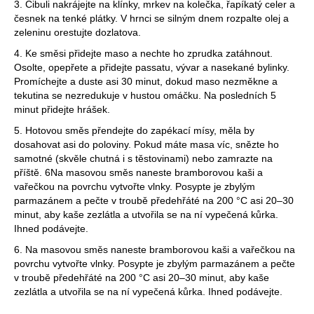
3. Cibuli nakrájejte na klínky, mrkev na kolečka, řapíkatý celer a
česnek na tenké plátky. V hrnci se silným dnem rozpalte olej a
zeleninu orestujte dozlatova.
4. Ke směsi přidejte maso a nechte ho zprudka zatáhnout.
Osolte, opepřete a přidejte passatu, vývar a nasekané bylinky.
Promíchejte a duste asi 30 minut, dokud maso nezměkne a
tekutina se nezredukuje v hustou omáčku. Na posledních 5
minut přidejte hrášek.
5. Hotovou směs přendejte do zapékací mísy, měla by
dosahovat asi do poloviny. Pokud máte masa víc, snězte ho
samotné (skvěle chutná i s těstovinami) nebo zamrazte na
příště. 6Na masovou směs naneste bramborovou kaši a
vařečkou na povrchu vytvořte vlnky. Posypte je zbylým
parmazánem a pečte v troubě předehřáté na 200 °C asi 20–30
minut, aby kaše zezlátla a utvořila se na ní vypečená kůrka.
Ihned podávejte.
6. Na masovou směs naneste bramborovou kaši a vařečkou na
povrchu vytvořte vlnky. Posypte je zbylým parmazánem a pečte
v troubě předehřáté na 200 °C asi 20–30 minut, aby kaše
zezlátla a utvořila se na ní vypečená kůrka. Ihned podávejte.