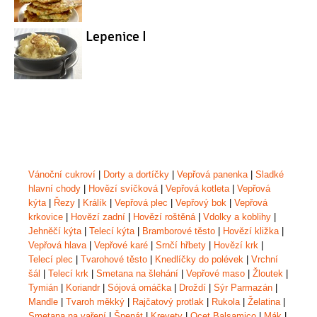
Lepenice I
Vánoční cukroví
|
Dorty a dortíčky
|
Vepřová panenka
|
Sladké
hlavní chody
|
Hovězí svíčková
|
Vepřová kotleta
|
Vepřová
kýta
|
Řezy
|
Králík
|
Vepřová plec
|
Vepřový bok
|
Vepřová
krkovice
|
Hovězí zadní
|
Hovězí roštěná
|
Vdolky a koblihy
|
Jehněčí kýta
|
Telecí kýta
|
Bramborové těsto
|
Hovězí kližka
|
Vepřová hlava
|
Vepřové karé
|
Srnčí hřbety
|
Hovězí krk
|
Telecí plec
|
Tvarohové těsto
|
Knedlíčky do polévek
|
Vrchní
šál
|
Telecí krk
|
Smetana na šlehání
|
Vepřové maso
|
Žloutek
|
Tymián
|
Koriandr
|
Sójová omáčka
|
Droždí
|
Sýr Parmazán
|
Mandle
|
Tvaroh měkký
|
Rajčatový protlak
|
Rukola
|
Želatina
|
Smetana na vaření
|
Špenát
|
Krevety
|
Ocet Balsamico
|
Mák
|