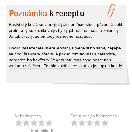
Poznámka
k receptu
Pastýřský koláč se v anglických domácnostech původně pekl
proto, aby se zužitkovaly zbytky jehněčího masa a zeleniny.
Je tak skvělý, že on tedy rozhodně nezbude.
Pokud neseženete mleté jehněčí, umelte si ho sami, nejlépe
se hodí šťavnaté přední. A pokud tomuto masu nefandíte,
nahraďte ho hovězím. Vegetariáni mají zase oblíbenou
variantu s čočkou. Tenhle koláč chce zkrátka jíst úplně každý.
Nehodnoceno
Zatím nebylo hodnoceno
Hodnotilo:
0