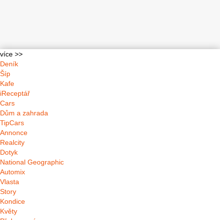
více >>
Deník
Šíp
Kafe
iReceptář
Cars
Dům a zahrada
TipCars
Annonce
Realcity
Dotyk
National Geographic
Automix
Vlasta
Story
Kondice
Květy