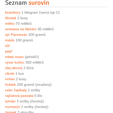
Seznam
surovin
brambory
1 kilogram (varný typ C)
žloutek
2 kusy
mléko
70 mililitrů
smetana na šlehání
30 mililitrů
sýr Parmezán
100 gramů
máslo
100 gramů
sůl
pepř
mleté maso
(jehněčí)
vývar kuřecí
350 mililitrů
olej olivový
2 lžíce
cibule
1 kus
mrkev
2 kusy
hrášek
200 gramů (mražený)
celer řapíkatý
2 snítky
rajčatová passata
5 lžic
tymián
3 snítky (čerstvý)
rozmarýn
2 snítky (čerstvý)
česnek
2 stroužky