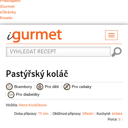
Překvapení
iGurmet
eStránky
Kreativ
Přepno
naviga
Vyhledat
recept
Pastýřský koláč
Brambory
Pro děti
Pro celiaky
Pro diabetiky
Vložil/a:
Alena Kozáčiková
Doba přípravy:
75 min.
Obtížnost přípravy:
Střední
Kuchyně:
britská
Porce:
6