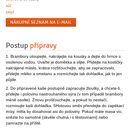
sůl
pepř
NÁKUPNÍ SEZNAM NA E-MAIL
Postup
přípravy
1. Brambory oloupejte, nakrájejte na kousky a dejte do hrnce s
osolenou vodou. Uvařte je doměkka a slijte. Přidejte na kostičky
nakrájené máslo, krátce rozšťouchejte, aby se zapracovalo,
přidejte mléko a smetanu a rozmíchejte tak dohladka, jak to jen
půjde.
2. Do připravené kaše postupně zapracujte žloutky, a chcete-li,
přidejte i polovinu nastrouhaného sýra (v tom případě brambory
méně osolte). Znovu prošťouchejte, a pokud to nestačí,
rozmixujte kaši dohladka. 5Hotovou směs přendejte do zapékací
mísy, měla by dosahovat asi do poloviny. Pokud máte masa víc,
snězte ho samotné (skvěle chutná i s těstovinami) nebo
zamrazte na příště.