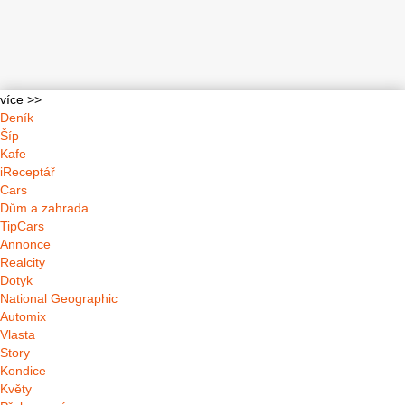
více >>
Deník
Šíp
Kafe
iReceptář
Cars
Dům a zahrada
TipCars
Annonce
Realcity
Dotyk
National Geographic
Automix
Vlasta
Story
Kondice
Květy