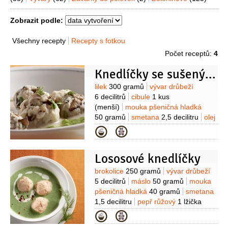
Zobrazit podle:
Všechny recepty
Recepty s fotkou
Počet receptů:
4
Knedlíčky se sušenými houbami
Suroviny
lilek
300 gramů
vývar drůbeží
6 decilitrů
cibule
1 kus
(menší)
mouka pšeničná hladká
50 gramů
smetana
2,5 decilitru
olej
olivový
2/3
decilitru
česnek
Kategorie
2 stroužky
rozmarýn
1 větvička
pepř bílý
1 špetka
(mletý)
Lososové knedlíčky
Na knedlíčky:
houska
200 gramů
(bílé
pečivo)
vejce
1 kus
houby sušené
Suroviny
brokolice
250 gramů
vývar drůbeží
2 lžíce
tymián
1/2
lžičky
máslo
5 decilitrů
máslo
50 gramů
mouka
pomazánkové
1 lžíce
mléko
pšeničná hladká
40 gramů
smetana
1/2
decilitru
mouka pšeničná
1,5 decilitru
pepř růžový
1 lžička
polohrubá
1 lžíce
(drcený)
muškátový květ
1 špetka
Kategorie
(mletý)
sůl
Na knedlíčky:
losos