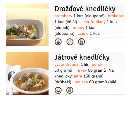
120 gramů
(filety)
houska
40 gramů
Drožďové knedlíčky
(bílé pečivo)
smetana na šlehání
1/2
decilitru
citronová kůra
Suroviny
brambory
1 kus
(oloupané)
brokolice
1 špetka
smetana zakysaná
1 kus
(větší)
celer řapíkatý
1 kus
0,8 decilitru
pepř
(mletý)
(stonek)
mrkev
1 kus
(oloupaná)
cibule
1 kus
(menší)
mouka pšeničná hladká
Kategorie
30 gramů
olej
0,2 decilitru
ořechy
2 lžíce
(pražené, krájené)
sůl
Na
Játrové knedlíčky
knedlíčky:
houska
120 gramů
(bílé
pečivo)
vejce
1 kus
mléko
Suroviny
vývar drůbeží
1 litr
pórek
3 lžíce
máslo
30 gramů
droždí
60 gramů
mrkev
50 gramů
Na
60 gramů
česnek
1 stroužek
pepř
knedlíčky:
játra
150 gramů
černý
1 špetka
(mletý)
(drůbeží)
houska
60 gramů
(bílé
pečivo)
vejce
1 kus
mouka
Kategorie
pšeničná polohrubá
30 gramů
máslo
30 gramů
(
rozpuštěné)
mléko
petržel
kadeřavá/kudrnka
1 lžíce
(nakrájená
)
česnek
1 stroužek
pepř černý
(mletý)