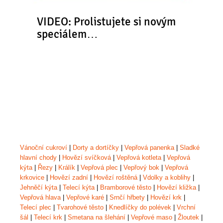
VIDEO: Prolistujete si novým
speciálem…
Vánoční cukroví
|
Dorty a dortíčky
|
Vepřová panenka
|
Sladké
hlavní chody
|
Hovězí svíčková
|
Vepřová kotleta
|
Vepřová
kýta
|
Řezy
|
Králík
|
Vepřová plec
|
Vepřový bok
|
Vepřová
krkovice
|
Hovězí zadní
|
Hovězí roštěná
|
Vdolky a koblihy
|
Jehněčí kýta
|
Telecí kýta
|
Bramborové těsto
|
Hovězí kližka
|
Vepřová hlava
|
Vepřové karé
|
Srnčí hřbety
|
Hovězí krk
|
Telecí plec
|
Tvarohové těsto
|
Knedlíčky do polévek
|
Vrchní
šál
|
Telecí krk
|
Smetana na šlehání
|
Vepřové maso
|
Žloutek
|