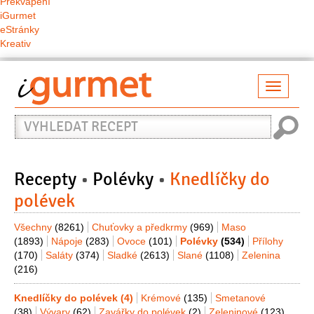
Překvapení
iGurmet
eStránky
Kreativ
Přepno
naviga
Vyhledat
recept
Recepty
Polévky
Knedlíčky do
polévek
Všechny
(8261)
Chuťovky a předkrmy
(969)
Maso
(1893)
Nápoje
(283)
Ovoce
(101)
Polévky
(534)
Přílohy
(170)
Saláty
(374)
Sladké
(2613)
Slané
(1108)
Zelenina
(216)
Knedlíčky do polévek
(4)
Krémové
(135)
Smetanové
(38)
Vývary
(62)
Zavářky do polévek
(2)
Zeleninové
(123)