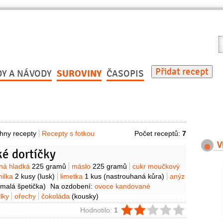
V
r
Přidat recept
DY A NÁVODY
SUROVINY
ČASOPIS
hny recepty
Recepty s fotkou
Počet receptů:
7
V
é dortíčky
y
ná hladká
225 gramů
máslo
225 gramů
cukr moučkový
nilka
2 kusy
(lusk)
limetka
1 kus
(nastrouhaná kůra)
anýz
 malá špetička)
Na ozdobení:
ovoce kandované
ilky
ořechy
čokoláda
(kousky)
ie
Hodnotilo:
1