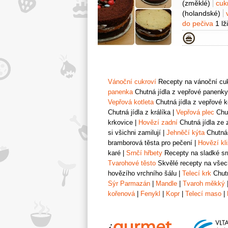
(změklé)
cuk
(holandské)
do pečiva
1 lž
Philadelphia)
Kategor
100 gramů
p
hořká
200 gr
lentilky
750 g
Vánoční cukroví
Recepty na vánoční cukr
panenka
Chutná jídla z vepřové panenky
Vepřová kotleta
Chutná jídla z vepřové k
Chutná jídla z králíka
|
Vepřová plec
Chut
krkovice
|
Hovězí zadní
Chutná jídla ze 
si všichni zamilují
|
Jehněčí kýta
Chutná 
bramborová těsta pro pečení
|
Hovězí kl
karé
|
Srnčí hřbety
Recepty na sladké srn
Tvarohové těsto
Skvělé recepty na všech
hovězího vrchního šálu
|
Telecí krk
Chutn
Sýr Parmazán
|
Mandle
|
Tvaroh měkký
kořenová
|
Fenykl
|
Kopr
|
Telecí maso
|