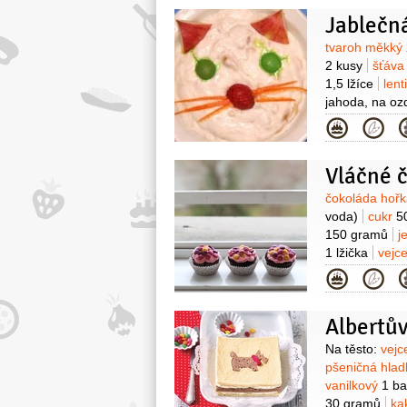
Jablečn
Surovin
tvaroh měkký
2 kusy
šťáva
1,5 lžíce
lent
jahoda, na oz
Kategor
Vláčné č
Surovin
čokoláda hoř
voda)
cukr
5
150 gramů
j
1 lžička
vejc
prášek vanilk
Kategor
150 gramů
(n
Na ozdobení:
Albertův
chuti)
Surovin
Na těsto:
vej
pšeničná hla
vanilkový
1 ba
30 gramů
ka