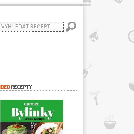
yhledat
ecept
IDEO
RECEPTY