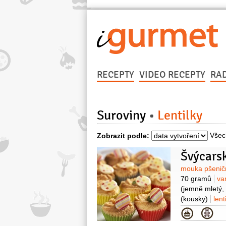
RECEPTY
VIDEO RECEPTY
RA
Suroviny
Lentilky
Všec
Zobrazit podle:
Švýcarsk
Surovin
mouka pšenič
70 gramů
va
(jemně mletý,
(kousky)
lent
Kategor