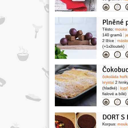
250 gramů
č
Kategor
toho:
marcip
marcipán)
Plněné 
Surovin
Těsto:
mouka 
140 gramů
j
2 lžíce
másl
(+1xžloutek)
170 gramů
š
Kategor
Čokobuc
Surovin
čokoláda hoř
krystal
2 hrnk
(hladké)
kypř
fialové a bílé)
Kategor
DORT S
Surovin
Korpus:
mouka