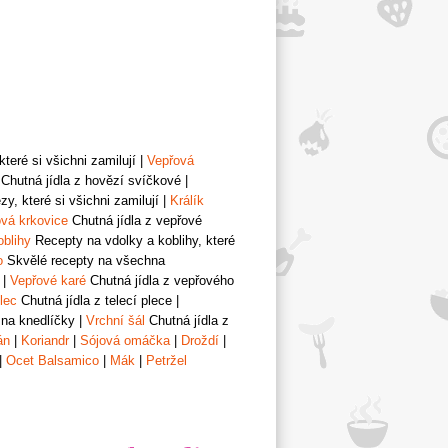
teré si všichni zamilují
|
Vepřová
Chutná jídla z hovězí svíčkové
|
y, které si všichni zamilují
|
Králík
vá krkovice
Chutná jídla z vepřové
oblihy
Recepty na vdolky a koblihy, které
o
Skvělé recepty na všechna
|
Vepřové karé
Chutná jídla z vepřového
lec
Chutná jídla z telecí plece
|
 na knedlíčky
|
Vrchní šál
Chutná jídla z
án
|
Koriandr
|
Sójová omáčka
|
Droždí
|
|
Ocet Balsamico
|
Mák
|
Petržel