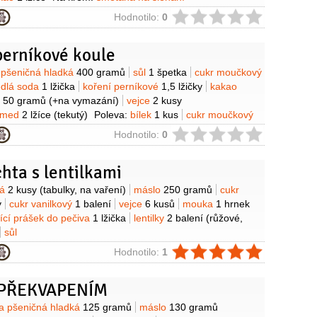
okoláda bílá
150 gramů
cukr vanilkový
2 balíčky
Kromě
ie
Hodnotilo:
0
án
(barevný, malý kousek)
lentilky
1 kus
(stejné barvy, jako
perníkové koule
y
pšeničná hladká
400 gramů
sůl
1 špetka
cukr moučkový
edlá soda
1 lžička
koření perníkové
1,5 lžičky
kakao
o
50 gramů
(+na vymazání)
vejce
2 kusy
med
2 lžíce
(tekutý)
Poleva:
bílek
1 kus
cukr moučkový
ťáva citronová
(pár kapek)
ie
Hodnotilo:
0
hta s lentilkami
y
ká
2 kusy
(tabulky, na vaření)
máslo
250 gramů
cukr
y
cukr vanilkový
1 balení
vejce
6 kusů
mouka
1 hrnek
ící prášek do pečiva
1 lžička
lentilky
2 balení
(růžové,
sůl
ie
Hodnotilo:
1
 PŘEKVAPENÍM
y
 pšeničná hladká
125 gramů
máslo
130 gramů