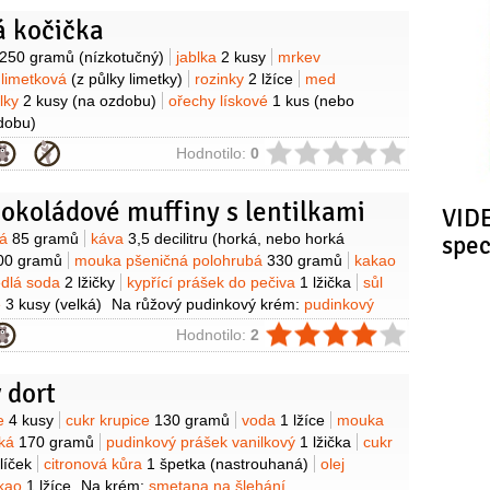
á kočička
y
250 gramů
(nízkotučný)
jablka
2 kusy
mrkev
 limetková
(z půlky limetky)
rozinky
2 lžíce
med
ilky
2 kusy
(na ozdobu)
ořechy lískové
1 kus
(nebo
dobu)
ie
Hodnotilo:
0
okoládové muffiny s lentilkami
VIDE
y
ká
85 gramů
káva
3,5 decilitru
(horká, nebo horká
spe
00 gramů
mouka pšeničná polohrubá
330 gramů
kakao
edlá soda
2 lžičky
kypřící prášek do pečiva
1 lžička
sůl
e
3 kusy
(velká)
Na růžový pudinkový krém:
pudinkový
ový
1 balíček
mléko
5 decilitrů
cukr
40 gramů
máslo
ie
Hodnotilo:
2
ebo trochu více, až 200 g)
potravinářské barvivo
(růžové)
lentilky
(Holky & Kluci)
čokoládová poleva tmavá
(podle
 dort
y
ce
4 kusy
cukr krupice
130 gramů
voda
1 lžíce
mouka
dká
170 gramů
pudinkový prášek vanilkový
1 lžička
cukr
líček
citronová kůra
1 špetka
(nastrouhaná)
olej
kao
1 lžíce
Na krém:
smetana na šlehání