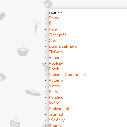
více >>
Deník
Šíp
Kafe
iReceptář
Cars
Dům a zahrada
TipCars
Annonce
Realcity
Dotyk
National Geographic
Automix
Vlasta
Story
Kondice
Květy
Překvapení
iGurmet
eStránky
Kreativ