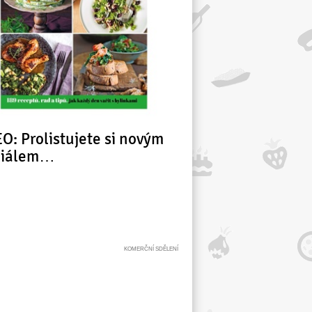
O: Prolistujete si novým
ciálem…