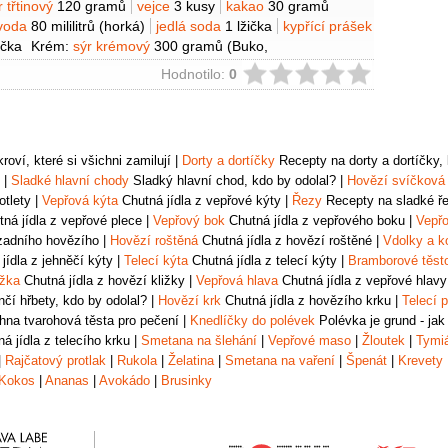
r třtinový
120 gramů
vejce
3 kusy
kakao
30 gramů
voda
80 mililitrů
(horká)
jedlá soda
1 lžička
kypřící prášek
ička
Krém:
sýr krémový
300 gramů
(Buko,
máslo
300 gramů
(změklé)
cukr moučkový
ie
Hodnotilo:
0
otravinářské barvivo
(růžové gelové)
Ganache:
čokoláda
amů
smetana na šlehání
200 gramů
Na dokončení:
ramů
( M&M’s)
cukrářské zdobení
oví, které si všichni zamilují
|
Dorty a dortíčky
Recepty na dorty a dortíčky, k
|
Sladké hlavní chody
Sladký hlavní chod, kdo by odolal?
|
Hovězí svíčková
otlety
|
Vepřová kýta
Chutná jídla z vepřové kýty
|
Řezy
Recepty na sladké řez
ná jídla z vepřové plece
|
Vepřový bok
Chutná jídla z vepřového boku
|
Vepřo
zadního hovězího
|
Hovězí roštěná
Chutná jídla z hovězí roštěné
|
Vdolky a k
jídla z jehněčí kýty
|
Telecí kýta
Chutná jídla z telecí kýty
|
Bramborové těst
ižka
Chutná jídla z hovězí kližky
|
Vepřová hlava
Chutná jídla z vepřové hlavy
čí hřbety, kdo by odolal?
|
Hovězí krk
Chutná jídla z hovězího krku
|
Telecí p
na tvarohová těsta pro pečení
|
Knedlíčky do polévek
Polévka je grund - jak
á jídla z telecího krku
|
Smetana na šlehání
|
Vepřové maso
|
Žloutek
|
Tymi
|
Rajčatový protlak
|
Rukola
|
Želatina
|
Smetana na vaření
|
Špenát
|
Krevety
Kokos
|
Ananas
|
Avokádo
|
Brusinky