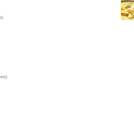
t)
ety)
)