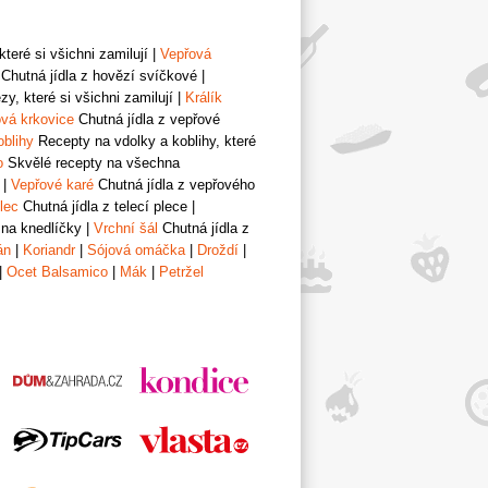
teré si všichni zamilují
|
Vepřová
Chutná jídla z hovězí svíčkové
|
y, které si všichni zamilují
|
Králík
vá krkovice
Chutná jídla z vepřové
oblihy
Recepty na vdolky a koblihy, které
o
Skvělé recepty na všechna
|
Vepřové karé
Chutná jídla z vepřového
lec
Chutná jídla z telecí plece
|
 na knedlíčky
|
Vrchní šál
Chutná jídla z
án
|
Koriandr
|
Sójová omáčka
|
Droždí
|
|
Ocet Balsamico
|
Mák
|
Petržel