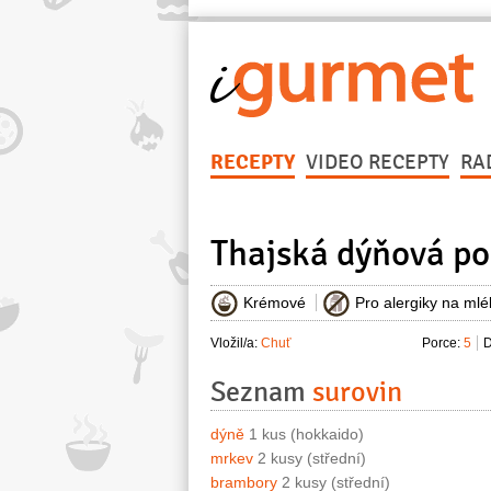
RECEPTY
VIDEO RECEPTY
RA
Thajská dýňová po
Krémové
Pro alergiky na mlé
Vložil/a:
Chuť
Porce:
5
D
Seznam
surovin
dýně
1 kus (hokkaido)
mrkev
2 kusy (střední)
brambory
2 kusy (střední)