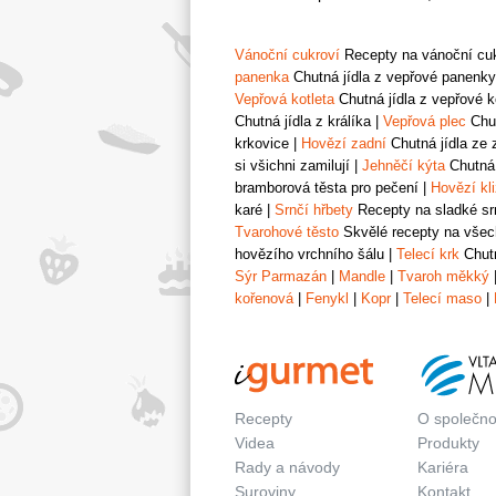
Vánoční cukroví
Recepty na vánoční cukr
panenka
Chutná jídla z vepřové panenky
Vepřová kotleta
Chutná jídla z vepřové k
Chutná jídla z králíka
|
Vepřová plec
Chut
krkovice
|
Hovězí zadní
Chutná jídla ze 
si všichni zamilují
|
Jehněčí kýta
Chutná 
bramborová těsta pro pečení
|
Hovězí kl
karé
|
Srnčí hřbety
Recepty na sladké srn
Tvarohové těsto
Skvělé recepty na všech
hovězího vrchního šálu
|
Telecí krk
Chutn
Sýr Parmazán
|
Mandle
|
Tvaroh měkký
kořenová
|
Fenykl
|
Kopr
|
Telecí maso
|
Recepty
O společno
Videa
Produkty
Rady a návody
Kariéra
Suroviny
Kontakt