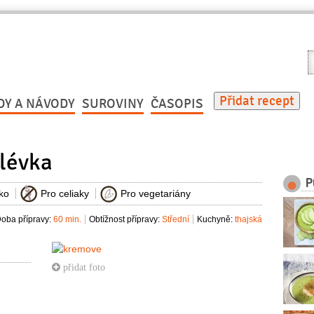
V
r
Přidat recept
DY A NÁVODY
SUROVINY
ČASOPIS
lévka
P
ko
Pro celiaky
Pro vegetariány
oba přípravy:
60 min.
Obtížnost přípravy:
Střední
Kuchyně:
thajská
přidat foto