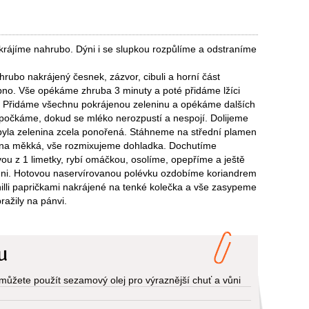
krájíme nahrubo. Dýni i se slupkou rozpůlíme a odstraníme
rubo nakrájený česnek, zázvor, cibuli a horní část
bno. Vše opékáme zhruba 3 minuty a poté přidáme lžíci
y. Přidáme všechnu pokrájenou zeleninu a opékáme dalších
počkáme, dokud se mléko nerozpustí a nespojí. Dolijeme
yla zelenina zcela ponořená. Stáhneme na střední plamen
nina měkká, vše rozmixujeme dohladka. Dochutíme
vou z 1 limetky, rybí omáčkou, osolíme, opepříme a ještě
ni. Hotovou naservírovanou polévku ozdobíme koriandrem
illi papričkami nakrájené na tenké kolečka a vše zasypeme
ražily na pánvi.
u
e můžete použít sezamový olej pro výraznější chuť a vůni