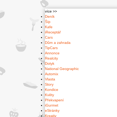
více >>
Deník
Šíp
Kafe
iReceptář
Cars
Dům a zahrada
TipCars
Annonce
Realcity
Dotyk
National Geographic
Automix
Vlasta
Story
Kondice
Květy
Překvapení
iGurmet
eStránky
Kreativ