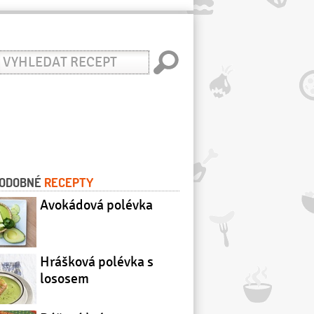
yhledat
ecept
ODOBNÉ
RECEPTY
Avokádová polévka
Hrášková polévka s
lososem