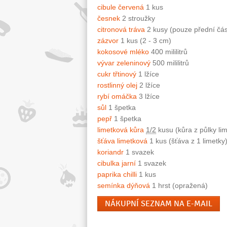
cibule červená
1 kus
česnek
2 stroužky
citronová tráva
2 kusy (pouze přední čás
zázvor
1 kus (2 - 3 cm)
kokosové mléko
400 mililitrů
vývar zeleninový
500 mililitrů
cukr třtinový
1 lžíce
rostlinný olej
2 lžíce
rybí omáčka
3 lžíce
sůl
1 špetka
pepř
1 špetka
limetková kůra
1/2
kusu (kůra z půlky lim
šťáva limetková
1 kus (šťáva z 1 limetky
koriandr
1 svazek
cibulka jarní
1 svazek
paprika chilli
1 kus
semínka dýňová
1 hrst (opražená)
NÁKUPNÍ SEZNAM NA E-MAIL