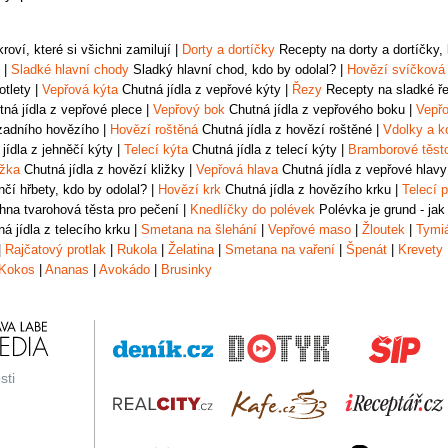
oví, které si všichni zamilují
|
Dorty a dortíčky
Recepty na dorty a dortíčky, k
|
Sladké hlavní chody
Sladký hlavní chod, kdo by odolal?
|
Hovězí svíčková
otlety
|
Vepřová kýta
Chutná jídla z vepřové kýty
|
Řezy
Recepty na sladké řez
ná jídla z vepřové plece
|
Vepřový bok
Chutná jídla z vepřového boku
|
Vepřo
zadního hovězího
|
Hovězí roštěná
Chutná jídla z hovězí roštěné
|
Vdolky a k
jídla z jehněčí kýty
|
Telecí kýta
Chutná jídla z telecí kýty
|
Bramborové těst
ižka
Chutná jídla z hovězí kližky
|
Vepřová hlava
Chutná jídla z vepřové hlavy
čí hřbety, kdo by odolal?
|
Hovězí krk
Chutná jídla z hovězího krku
|
Telecí p
na tvarohová těsta pro pečení
|
Knedlíčky do polévek
Polévka je grund - jak
á jídla z telecího krku
|
Smetana na šlehání
|
Vepřové maso
|
Žloutek
|
Tymi
|
Rajčatový protlak
|
Rukola
|
Želatina
|
Smetana na vaření
|
Špenát
|
Krevety
Kokos
|
Ananas
|
Avokádo
|
Brusinky
sti