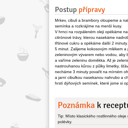
Postup
přípravy
Mrkev, cibuli a brambory oloupeme a na
semínka a rozkrájíme na menší kusy.
V hrnci na rozpáleném oleji opékáme nah
citrónové trávy, kterou nasekáme nadro
třtinové cukru a opékáme další 2 minut
5 minut. Zalijeme kokosovým mlékem a 
zeleninovým vývarem nebo vodou, aby b
a vaříme zeleninu doměkka. Až je zele
nastrouhanou kůrou z půlky limetky, šťá
necháme 3 minuty povařit na mírném oh
a jarní cibulkou nasekanou nahrubo a ch
hrstí dýňových semínek, které jsme si op
Poznámka
k recept
Tip: Místo klasického rostlinného olej
polévky.