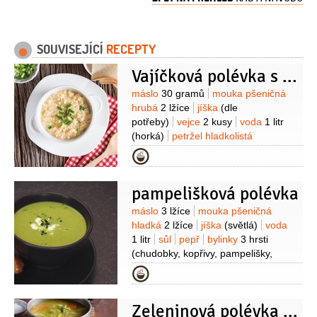
SOUVISEJÍCÍ
RECEPTY
Vajíčková polévka s parmazánem
Suroviny
máslo
30 gramů
mouka pšeničná
hrubá
2 lžíce
jíška
(dle
potřeby)
vejce
2 kusy
voda
1 litr
(horká)
petržel hladkolistá
1 hrst
ocet
2 lžíce
cukr
1 lžička
sýr
Kategorie
Parmezán
(dle chuti)
pampelišková polévka
Suroviny
máslo
3 lžíce
mouka pšeničná
hladká
2 lžíce
jíška
(světlá)
voda
1 litr
sůl
pepř
bylinky
3 hrsti
(chudobky, kopřivy, pampelišky,
pažitky, petrželky)
mléko
Kategorie
50 mililitrů
vejce
1 kus
Zeleninová polévka s kaprem