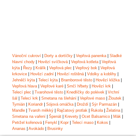
Vánoční cukroví
|
Dorty a dortíčky
|
Vepřová panenka
|
Sladké
hlavní chody
|
Hovězí svíčková
|
Vepřová kotleta
|
Vepřová
kýta
|
Řezy
|
Králík
|
Vepřová plec
|
Vepřový bok
|
Vepřová
krkovice
|
Hovězí zadní
|
Hovězí roštěná
|
Vdolky a koblihy
|
Jehněčí kýta
|
Telecí kýta
|
Bramborové těsto
|
Hovězí kližka
|
Vepřová hlava
|
Vepřové karé
|
Srnčí hřbety
|
Hovězí krk
|
Telecí plec
|
Tvarohové těsto
|
Knedlíčky do polévek
|
Vrchní
šál
|
Telecí krk
|
Smetana na šlehání
|
Vepřové maso
|
Žloutek
|
Tymián
|
Koriandr
|
Sójová omáčka
|
Droždí
|
Sýr Parmazán
|
Mandle
|
Tvaroh měkký
|
Rajčatový protlak
|
Rukola
|
Želatina
|
Smetana na vaření
|
Špenát
|
Krevety
|
Ocet Balsamico
|
Mák
|
Petržel kořenová
|
Fenykl
|
Kopr
|
Telecí maso
|
Kokos
|
Ananas
|
Avokádo
|
Brusinky