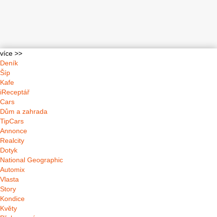
více >>
Deník
Šíp
Kafe
iReceptář
Cars
Dům a zahrada
TipCars
Annonce
Realcity
Dotyk
National Geographic
Automix
Vlasta
Story
Kondice
Květy