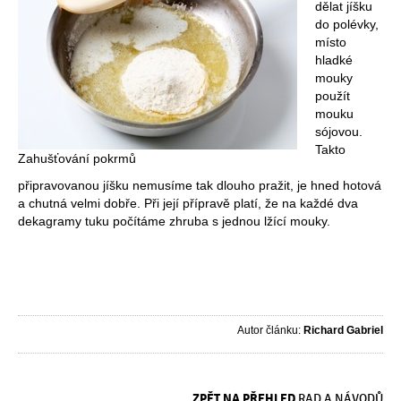
dělat jíšku
do polévky,
místo
hladké
mouky
použít
mouku
sójovou.
Takto
Zahušťování pokrmů
připravovanou jíšku nemusíme tak dlouho pražit, je hned hotová
a chutná velmi dobře. Při její přípravě platí, že na každé dva
dekagramy tuku počítáme zhruba s jednou lžící mouky.
Autor článku:
Richard Gabriel
ZPĚT NA PŘEHLED
RAD A NÁVODŮ