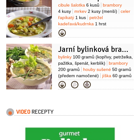
Suroviny
cibule šalotka
6 kusů
brambory
4 kusy
mrkev
2 kusy
(menší)
celer
řapíkatý
1 kus
petržel
kadeřavá/kudrnka
1 hrst
(nasekaná)
česnek
5 stroužků
jíška
Kategorie
1 lžíce
(může být i
instantní)
muškátový květ
1 špetka
Jarní bylinková bramboračka
(mletý)
citronová kůra
Na vývar:
kapr
200 gramů
(hlava a kousek
Suroviny
bylinky
100 gramů
(kopřivy, petrželka,
masa)
bobkový list
2 listy
pepř
pažitka, špenát, kerblík)
brambory
černý
2 kuličky
(celý)
tymián
200 gramů
houby sušené
50 gramů
1 snítka
sůl
1/2
lžičky
(předem namočené)
jíška
60 gramů
(máslová)
vývar
1,5 litru
(z
Kategorie
kostí)
smetana
4 lžíce
kmín
1 špetka
(drcený)
sůl
pepř černý
(drcený)
VIDEO
RECEPTY