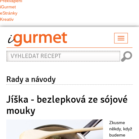
Překvapení
iGurmet
eStránky
Kreativ
Přepno
naviga
Vyhledat
recept
Rady a návody
Jíška - bezlepková ze sójové
mouky
Zkusme
někdy, když
budeme