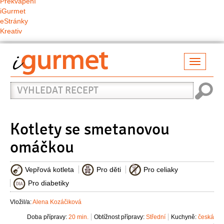
Překvapení
iGurmet
eStránky
Kreativ
Přepno
naviga
Vyhledat
recept
Kotlety se smetanovou
omáčkou
Vepřová kotleta
Pro děti
Pro celiaky
Pro diabetiky
Vložil/a:
Alena Kozáčiková
Doba přípravy:
20 min.
Obtížnost přípravy:
Střední
Kuchyně:
česká