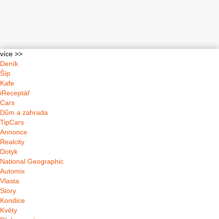
více >>
Deník
Šíp
Kafe
iReceptář
Cars
Dům a zahrada
TipCars
Annonce
Realcity
Dotyk
National Geographic
Automix
Vlasta
Story
Kondice
Květy