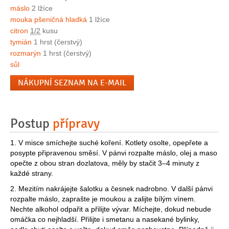
máslo
2 lžíce
mouka pšeničná hladká
1 lžíce
citron
1/2
kusu
tymián
1 hrst (čerstvý)
rozmarýn
1 hrst (čerstvý)
sůl
NÁKUPNÍ SEZNAM NA E-MAIL
Postup
přípravy
1. V misce smíchejte suché koření. Kotlety osolte, opepřete a
posypte připravenou směsí. V pánvi rozpalte máslo, olej a maso
opečte z obou stran dozlatova, měly by stačit 3–4 minuty z
každé strany.
2. Mezitím nakrájejte šalotku a česnek nadrobno. V další pánvi
rozpalte máslo, zaprašte je moukou a zalijte bílým vínem.
Nechte alkohol odpařit a přilijte vývar. Míchejte, dokud nebude
omáčka co nejhladší. Přilijte i smetanu a nasekané bylinky,