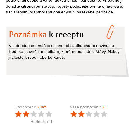
podle chuti osolte a vařte, dokud směs nezhoustne. Případně ji
dolaďte citronovou šťávou. Kotlety podávejte přelité omáčkou a
s uvařenými bramborami obalenými v nasekané petrželce
Poznámka
k receptu
V jednoduché omáčce se snoubí sladká chuť s navinulou.
Hodí se hlavně k minutkám, které nepustí dost šťávy. Někdy
ji zkuste k rybě nebo ke kuřeti.
Hodnocení:
2,0
/5
Vaše hodnocení:
2
Hodnotilo:
1