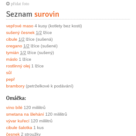
přidat foto
Seznam
surovin
vepřové maso
4 kusy (kotlety bez kosti)
sušený česnek
1/2
lžíce
cibule
1/2
lžíce (sušená)
oregano
1/2
lžíce (sušené)
tymián
1/2
lžíce (sušený)
máslo
1 lžíce
rostlinný olej
1 lžíce
sůl
pepř
brambory
(petrželkové k podávání)
Omáčka:
víno bílé
120 mililitrů
smetana na šlehání
120 mililitrů
vývar kuřecí
120 mililitrů
cibule šalotka
1 kus
česnek
2 stroužky