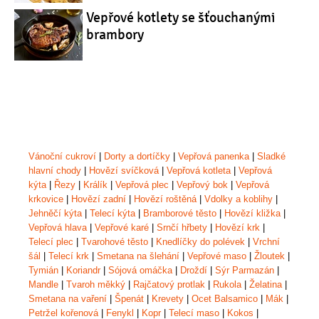
Vepřové kotlety se šťouchanými
brambory
Vánoční cukroví
|
Dorty a dortíčky
|
Vepřová panenka
|
Sladké
hlavní chody
|
Hovězí svíčková
|
Vepřová kotleta
|
Vepřová
kýta
|
Řezy
|
Králík
|
Vepřová plec
|
Vepřový bok
|
Vepřová
krkovice
|
Hovězí zadní
|
Hovězí roštěná
|
Vdolky a koblihy
|
Jehněčí kýta
|
Telecí kýta
|
Bramborové těsto
|
Hovězí kližka
|
Vepřová hlava
|
Vepřové karé
|
Srnčí hřbety
|
Hovězí krk
|
Telecí plec
|
Tvarohové těsto
|
Knedlíčky do polévek
|
Vrchní
šál
|
Telecí krk
|
Smetana na šlehání
|
Vepřové maso
|
Žloutek
|
Tymián
|
Koriandr
|
Sójová omáčka
|
Droždí
|
Sýr Parmazán
|
Mandle
|
Tvaroh měkký
|
Rajčatový protlak
|
Rukola
|
Želatina
|
Smetana na vaření
|
Špenát
|
Krevety
|
Ocet Balsamico
|
Mák
|
Petržel kořenová
|
Fenykl
|
Kopr
|
Telecí maso
|
Kokos
|